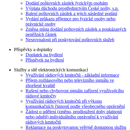
Dodání poštovních zásilek fyzickým osobám
Výplata důchodu prostřednictvím České pošty, s.p.
Balení poštovních zásilek a jejich následné podání
Vydání průkazu příjemce pro fyzické osoby nebo
právnické osoby
Změna místa dodání poštovních zásilek a poukázaných
peněžních částek
Nesrovnalosti při poskytování poštovních služeb
Příspěvky a doplatky
Doplatek na bydlení
Příspěvek na bydlení
Služby a sítě elektronických komunikací
Využívání rádiových kmitočtů - základní informace
Příjem rozhlasového nebo televizního signálu ve
zhoršené kvalitě
Rušení nebo chybovost signálu zařízení využívajícího
rádiové kmitočty
Využívání rádiových kmitočtů při výkonu
komunikačních činností podle všeobecného oprávnění
Žádost o udělení (změnu, prodloužení doby platnosti
nebo odnětí) individuálního oprávnění k využívání
rádiových kmitočtů
Reklamace na poskytovanou veřejně dostupnou službu