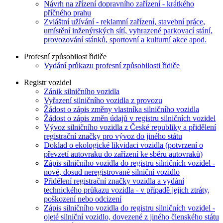
Návrh na zřízení dopravního zařízení - krátkého
příčného prahu
Zvláštní užívání - reklamní zařízení, stavební práce,
umístění inženýrských sítí, vyhrazené parkovací stání,
provozování stánků, sportovní a kulturní akce apod.
Profesní způsobilost řidiče
Vydání průkazu profesní způsobilosti řidiče
Registr vozidel
Zánik silničního vozidla
Vyřazení silničního vozidla z provozu
Žádost o zápis změny vlastníka silničního vozidla
Žádost o zápis změn údajů v registru silničních vozidel
Vývoz silničního vozidla z České republiky a přidělení
registrační značky pro vývoz do jiného státu
Doklad o ekologické likvidaci vozidla (potvrzení o
převzetí autovraku do zařízení ke sběru autovraků)
Zápis silničního vozidla do registru silničních vozidel -
nové, dosud neregistrované silniční vozidlo
Přidělení registrační značky vozidla a vydání
technického průkazu vozidla - v případě jejich ztráty,
poškození nebo odcizení
Zápis silničního vozidla do registru silničních vozidel -
ojeté silniční vozidlo, dovezené z jiného členského státu