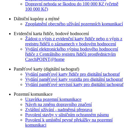
Dopravní nehoda se škodou do 100 000 Kč (včetně
100 000 Kč)
Dálniční kupóny a mýtné
Zpoplatnění obecného užívání pozemních komunikací
Evidenční karta řidiče, bodové hodnocení
Žádost o výpis z evidenční karty řidiče nebo o výpis z
registru řidičů o záznamech v bodovém hodnocení
Vydání elektronického výpisu bodového hodnocení
řidiče z Centrálního registru řidičů prostřednictvím
CzechPOINT@home
Paměťové karty (digitální tachograf)
Vydání paměťové karty řidiče pro digitální tachograf
Vydání paměťové karty vozidla pro digitální tachograf
Vydání paměťové servisní karty pro digitální tachograf
Pozemní komunikace
Uzavírka pozemní komunikace
Návrh na změnu dopravního značení
Zvláštní užívání - nadměrná přeprava
Povolení stavby v silničním ochranném pásmu
Povolení k umístění pevné překážky na pozemní
komunikaci