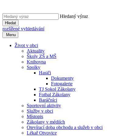
Hledaný výraz
Hledat
rozšířené vyhledávání
Menu
Život v obci
Aktuality
Školy ZŠ a MŠ
Knihovna
Spolky
Hasiči
Dokumenty
Fotogalerie
TJ Sokol Zákolany
Fotbal Zákolany
Baráčníci
Sportovní aktivity
Služby v obci
Místopis
Zákolany v médiích
Otevírací doba obchodu a služeb v obci
Lékař Otvovice