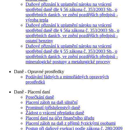
Daňové přiznání k uplatnění nároku na vrácení
spotřební daně dle § 56 zákona č. 353/2003 Sb., o
spotřebních daních, ve znění pozdějších předpisů -
výroba tepla
Daňové přiznání k uplatnění nároku na vrácení
spotřební daně dle § 56a zákona č. 353/2003 Sb., o
spotřebních daních, ve znění pozdějších předpisů -
ostatní benziny
Daňové přiznání k uplatnění nároku na vrácení
spotřební daně dle § 55 zákona č. 353/2003 Sb., o
spotřebních daních, ve znění pozdějších předpisů -
mineralogické postupy a metalurgické procesy
Daně - Opravné prostředky
Podávání řádných a mimořádných opravných
prostředků
Daně - Placení daní
Posečkání daně
Placení záloh na daň silniční
Prominutí (příslušenství) daně
Žádost o vrácení přeplatku daně
Placení daní na účet finančního úřadu
Placení záloh na daň z příjmů fyzickými osobami
Postup při daňové exekuci podle zákona č. 280/2009