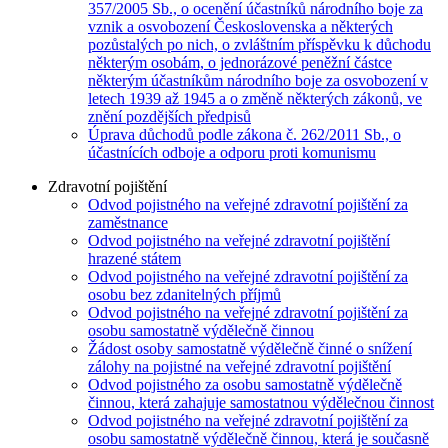
357/2005 Sb., o ocenění účastníků národního boje za
vznik a osvobození Československa a některých
pozůstalých po nich, o zvláštním příspěvku k důchodu
některým osobám, o jednorázové peněžní částce
některým účastníkům národního boje za osvobození v
letech 1939 až 1945 a o změně některých zákonů, ve
znění pozdějších předpisů
Úprava důchodů podle zákona č. 262/2011 Sb., o
účastnících odboje a odporu proti komunismu
Zdravotní pojištění
Odvod pojistného na veřejné zdravotní pojištění za
zaměstnance
Odvod pojistného na veřejné zdravotní pojištění
hrazené státem
Odvod pojistného na veřejné zdravotní pojištění za
osobu bez zdanitelných příjmů
Odvod pojistného na veřejné zdravotní pojištění za
osobu samostatně výdělečně činnou
Žádost osoby samostatně výdělečně činné o snížení
zálohy na pojistné na veřejné zdravotní pojištění
Odvod pojistného za osobu samostatně výdělečně
činnou, která zahajuje samostatnou výdělečnou činnost
Odvod pojistného na veřejné zdravotní pojištění za
osobu samostatně výdělečně činnou, která je současně