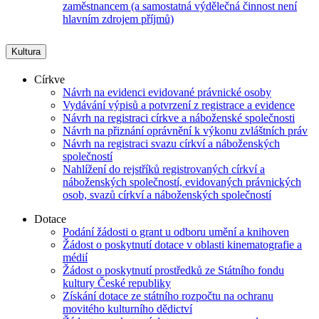
zaměstnancem (a samostatná výdělečná činnost není
hlavním zdrojem příjmů)
Kultura
Církve
Návrh na evidenci evidované právnické osoby
Vydávání výpisů a potvrzení z registrace a evidence
Návrh na registraci církve a náboženské společnosti
Návrh na přiznání oprávnění k výkonu zvláštních práv
Návrh na registraci svazu církví a náboženských
společností
Nahlížení do rejstříků registrovaných církví a
náboženských společností, evidovaných právnických
osob, svazů církví a náboženských společností
Dotace
Podání žádosti o grant u odboru umění a knihoven
Žádost o poskytnutí dotace v oblasti kinematografie a
médií
Žádost o poskytnutí prostředků ze Státního fondu
kultury České republiky
Získání dotace ze státního rozpočtu na ochranu
movitého kulturního dědictví