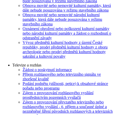
bude posuzována v režimu stavebního zákona
Obnova movité nebo nemovité kulturní památky, která
dále nebude posuzována v režimu stavebního zákona
Obnova movité nebo nemovité národní kulturní
památky, která dále nebude posuzována v režimu
stavebního zákona
Oznámení ohrožení nebo poškození kulturní památky
nebo národní kulturní památky a žádost o rozhodnutí o
odstranění závady
Vývoz předmětů kulturní hodnoty z území České
republiky, prodej předmětů kulturní hodnoty z oboru
archeologie nebo prodej předmětů kulturní hodnoty
sakrální a kultovní povahy
Televize a rozhlas
Žádost o poskytnutí informace
Příjem rozhlasového nebo televizního signálu ve
zhoršené kvalitě
Podání podnětu (stížnosti, petice) k obsahové stránce
pořadu nebo programu
Zájem o provozování rozhlasového vysílání
prostřednictvím pozemních vysílačů
Zájem o provozování převzatého televizního nebo
rozhlasového vysílání - tj. příjem a současné úplné a
nezměněné šíření původních rozhlasových a televizních