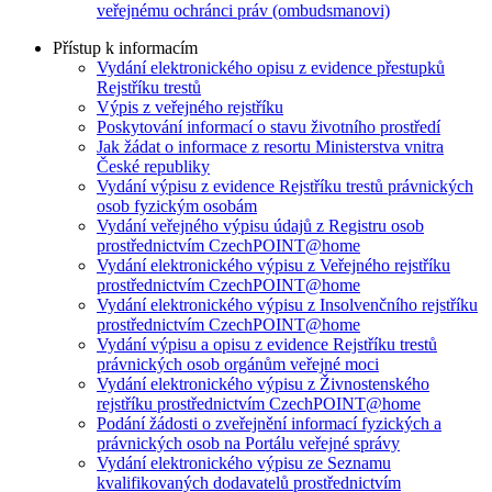
veřejnému ochránci práv (ombudsmanovi)
Přístup k informacím
Vydání elektronického opisu z evidence přestupků
Rejstříku trestů
Výpis z veřejného rejstříku
Poskytování informací o stavu životního prostředí
Jak žádat o informace z resortu Ministerstva vnitra
České republiky
Vydání výpisu z evidence Rejstříku trestů právnických
osob fyzickým osobám
Vydání veřejného výpisu údajů z Registru osob
prostřednictvím CzechPOINT@home
Vydání elektronického výpisu z Veřejného rejstříku
prostřednictvím CzechPOINT@home
Vydání elektronického výpisu z Insolvenčního rejstříku
prostřednictvím CzechPOINT@home
Vydání výpisu a opisu z evidence Rejstříku trestů
právnických osob orgánům veřejné moci
Vydání elektronického výpisu z Živnostenského
rejstříku prostřednictvím CzechPOINT@home
Podání žádosti o zveřejnění informací fyzických a
právnických osob na Portálu veřejné správy
Vydání elektronického výpisu ze Seznamu
kvalifikovaných dodavatelů prostřednictvím