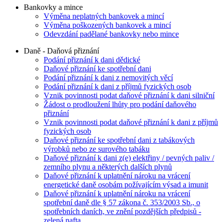
Bankovky a mince
Výměna neplatných bankovek a mincí
Výměna poškozených bankovek a mincí
Odevzdání padělané bankovky nebo mince
Daně - Daňová přiznání
Podání přiznání k dani dědické
Daňové přiznání ke spotřební dani
Podání přiznání k dani z nemovitých věcí
Podání přiznání k dani z příjmů fyzických osob
Vznik povinnosti podat daňové přiznání k dani silniční
Žádost o prodloužení lhůty pro podání daňového
přiznání
Vznik povinnosti podat daňové přiznání k dani z příjmů
fyzických osob
Daňové přiznání ke spotřební dani z tabákových
výrobků nebo ze surového tabáku
Daňové přiznání k dani z(e) elektřiny / pevných paliv /
zemního plynu a některých dalších plynů
Daňové přiznání k uplatnění nároku na vrácení
energetické daně osobám požívajícím výsad a imunit
Daňové přiznání k uplatnění nároku na vrácení
spotřební daně dle § 57 zákona č. 353/2003 Sb., o
spotřebních daních, ve znění pozdějších předpisů -
zelená nafta