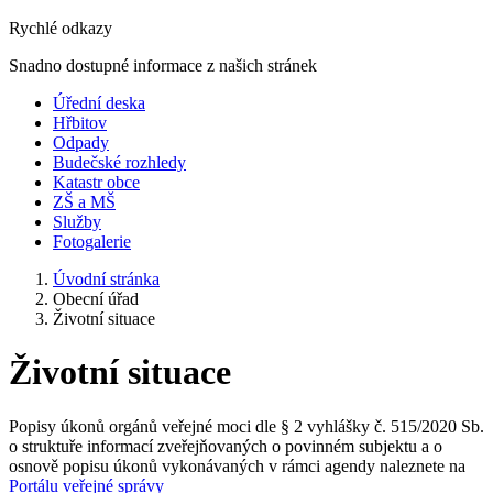
Rychlé odkazy
Snadno dostupné informace z našich stránek
Úřední deska
Hřbitov
Odpady
Budečské rozhledy
Katastr obce
ZŠ a MŠ
Služby
Fotogalerie
Úvodní stránka
Obecní úřad
Životní situace
Životní situace
Popisy úkonů orgánů veřejné moci dle § 2 vyhlášky č. 515/2020 Sb.
o struktuře informací zveřejňovaných o povinném subjektu a o
osnově popisu úkonů vykonávaných v rámci agendy naleznete na
Portálu veřejné správy