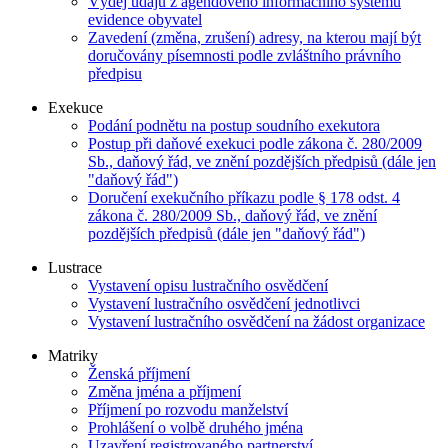
Výdej údajů z agendového informačního systému
evidence obyvatel
Zavedení (změna, zrušení) adresy, na kterou mají být
doručovány písemnosti podle zvláštního právního
předpisu
Exekuce
Podání podnětu na postup soudního exekutora
Postup při daňové exekuci podle zákona č. 280/2009
Sb., daňový řád, ve znění pozdějších předpisů (dále jen
"daňový řád")
Doručení exekučního příkazu podle § 178 odst. 4
zákona č. 280/2009 Sb., daňový řád, ve znění
pozdějších předpisů (dále jen "daňový řád")
Lustrace
Vystavení opisu lustračního osvědčení
Vystavení lustračního osvědčení jednotlivci
Vystavení lustračního osvědčení na žádost organizace
Matriky
Ženská příjmení
Změna jména a příjmení
Příjmení po rozvodu manželství
Prohlášení o volbě druhého jména
Uzavření registrovaného partnerství