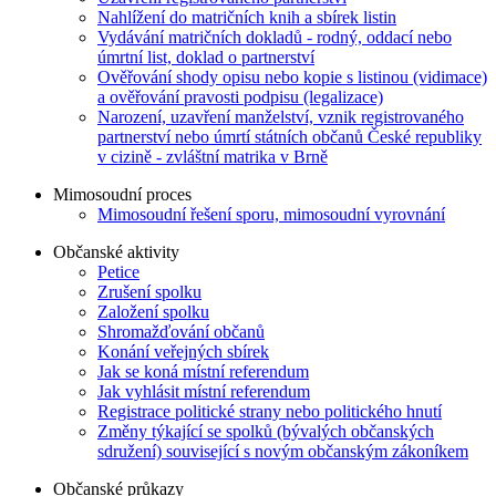
Nahlížení do matričních knih a sbírek listin
Vydávání matričních dokladů - rodný, oddací nebo
úmrtní list, doklad o partnerství
Ověřování shody opisu nebo kopie s listinou (vidimace)
a ověřování pravosti podpisu (legalizace)
Narození, uzavření manželství, vznik registrovaného
partnerství nebo úmrtí státních občanů České republiky
v cizině - zvláštní matrika v Brně
Mimosoudní proces
Mimosoudní řešení sporu, mimosoudní vyrovnání
Občanské aktivity
Petice
Zrušení spolku
Založení spolku
Shromažďování občanů
Konání veřejných sbírek
Jak se koná místní referendum
Jak vyhlásit místní referendum
Registrace politické strany nebo politického hnutí
Změny týkající se spolků (bývalých občanských
sdružení) související s novým občanským zákoníkem
Občanské průkazy