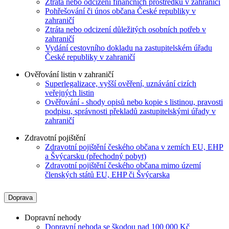
Ztráta nebo odcizení finančních prostředků v zahraničí
Pohřešování či únos občana České republiky v
zahraničí
Ztráta nebo odcizení důležitých osobních potřeb v
zahraničí
Vydání cestovního dokladu na zastupitelském úřadu
České republiky v zahraničí
Ověřování listin v zahraničí
Superlegalizace, vyšší ověření, uznávání cizích
veřejných listin
Ověřování - shody opisů nebo kopie s listinou, pravosti
podpisu, správnosti překladů zastupitelskými úřady v
zahraničí
Zdravotní pojištění
Zdravotní pojištění českého občana v zemích EU, EHP
a Švýcarsku (přechodný pobyt)
Zdravotní pojištění českého občana mimo území
členských států EU, EHP či Švýcarska
Doprava
Dopravní nehody
Dopravní nehoda se škodou nad 100 000 Kč