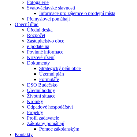
Fotogalerie
Svatováclavské slavnosti
Informace pro zájemce o prodejní místa
Přemyslovci pomáhají
Obecní úřad
Úřední deska
Rozpočet
Zastupitelstvo obce
e-podatelna
Povinné informace
Krizové řízení
Dokumenty
Strategický plán obce
Územní plán
Formuláře
DSO Budečsko
Úřední hodiny
Životní situace
Kroniky
Odpadové hospodářství
Projekty
Profil zadavatele
Zákolany pomáhají
Pomoc zákolanským
Kontakty