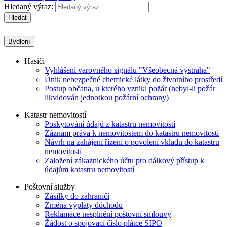
Hledaný výraz:
Hledat
Bydlení
Hasiči
Vyhlášení varovného signálu "Všeobecná výstraha"
Únik nebezpečné chemické látky do životního prostředí
Postup občana, u kterého vznikl požár (nebyl-li požár
likvidován jednotkou požární ochrany)
Katastr nemovitostí
Poskytování údajů z katastru nemovitostí
Záznam práva k nemovitostem do katastru nemovitostí
Návrh na zahájení řízení o povolení vkladu do katastru
nemovitostí
Založení zákaznického účtu pro dálkový přístup k
údajům katastru nemovitostí
Poštovní služby
Zásilky do zahraničí
Změna výplaty důchodu
Reklamace nesplnění poštovní smlouvy
Žádost o spojovací číslo plátce SIPO