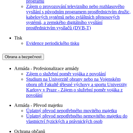
programů
Zájem o provozování televizního nebo rozhlasového
vysílání s původním programem prostřednictvím družic,
kabelových systémů nebo zvláštních přenosových
systémů, a zemského digitálního vysílání
prostřednictvím vysílačů (DVB-T)
Tisk
Evidence periodického tisku
Obrana a bezpečnost
Armáda - Profesionalizace armády
Zájem o služební poměr vojáka z povolání
Studium na Univerzitě obrany nebo na Vojenském
oboru při Fakultě tělesné výchovy a sportu Univerzity
Karlovy v Praze - Zájem o služební poměr vojáka z
povolání
Armáda - Převod majetku
Úplatný převod nepotřebného movitého majetku
Úplatný převod nepotřebného nemovitého majetku do
vlastnictví fyzických a právnických osob
Ochrana občanů