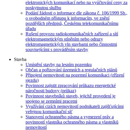
elektronických komunikací nebo na vyúčtování ceny za
poskytnutou službu
Podání žádosti o informace dle zákona č. 106/1999 Sb.,
o svobodném přístupu k informacím, ve znění
pozdějších předpisů, Českému telekomunikačnímu
úřadu
Rušení provozu radiokomunikačních zařízení a sítí
elektromagnetickým stíněním nebo odrazy
elektromagnetických vln stavbami nebo činnostmi
souvisejícími s prováděním stavby
Stavba
Umístění stavby na lesním pozemku
Občan a pořizování územních a regulačních plánů
Připojení nemovitosti na pozemní komunikaci (zřízení
sjezdu)
Povinnost zajistit zpracování průkazu energetické
náročnosti budovy (průkaz)
Povinnost stavebníků staveb, jejichž provedení je
spojeno se zemními pracemi
Využívání cizích nemovitostí podnikateli zajišťujícími
veřejnou komunikační síť
Stanovení ochranného pásma a vymezení práv a
povinností vlastníka ochranného pásma a vlastníků
nemovitostí