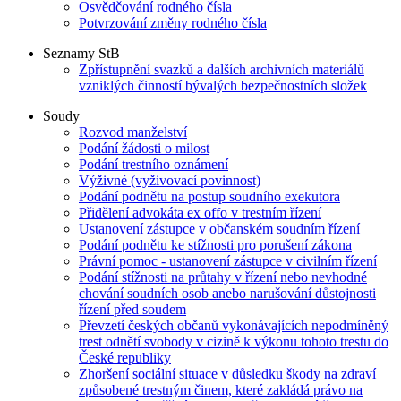
Osvědčování rodného čísla
Potvrzování změny rodného čísla
Seznamy StB
Zpřístupnění svazků a dalších archivních materiálů
vzniklých činností bývalých bezpečnostních složek
Soudy
Rozvod manželství
Podání žádosti o milost
Podání trestního oznámení
Výživné (vyživovací povinnost)
Podání podnětu na postup soudního exekutora
Přidělení advokáta ex offo v trestním řízení
Ustanovení zástupce v občanském soudním řízení
Podání podnětu ke stížnosti pro porušení zákona
Právní pomoc - ustanovení zástupce v civilním řízení
Podání stížnosti na průtahy v řízení nebo nevhodné
chování soudních osob anebo narušování důstojnosti
řízení před soudem
Převzetí českých občanů vykonávajících nepodmíněný
trest odnětí svobody v cizině k výkonu tohoto trestu do
České republiky
Zhoršení sociální situace v důsledku škody na zdraví
způsobené trestným činem, které zakládá právo na