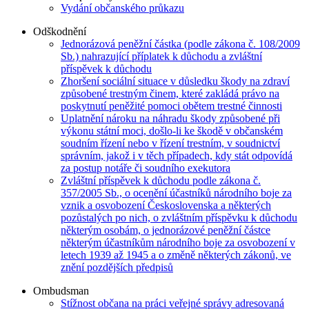
Vydání občanského průkazu
Odškodnění
Jednorázová peněžní částka (podle zákona č. 108/2009
Sb.) nahrazující příplatek k důchodu a zvláštní
příspěvek k důchodu
Zhoršení sociální situace v důsledku škody na zdraví
způsobené trestným činem, které zakládá právo na
poskytnutí peněžité pomoci obětem trestné činnosti
Uplatnění nároku na náhradu škody způsobené při
výkonu státní moci, došlo-li ke škodě v občanském
soudním řízení nebo v řízení trestním, v soudnictví
správním, jakož i v těch případech, kdy stát odpovídá
za postup notáře či soudního exekutora
Zvláštní příspěvek k důchodu podle zákona č.
357/2005 Sb., o ocenění účastníků národního boje za
vznik a osvobození Československa a některých
pozůstalých po nich, o zvláštním příspěvku k důchodu
některým osobám, o jednorázové peněžní částce
některým účastníkům národního boje za osvobození v
letech 1939 až 1945 a o změně některých zákonů, ve
znění pozdějších předpisů
Ombudsman
Stížnost občana na práci veřejné správy adresovaná