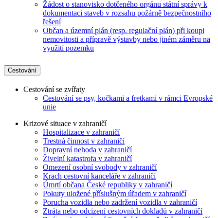
Žádost o stanovisko dotčeného orgánu státní správy k
dokumentaci staveb v rozsahu požárně bezpečnostního
řešení
Občan a územní plán (resp. regulační plán) při koupi
nemovitosti a přípravě výstavby nebo jiném záměru na
využití pozemku
Cestování
Cestování se zvířaty
Cestování se psy, kočkami a fretkami v rámci Evropské
unie
Krizové situace v zahraničí
Hospitalizace v zahraničí
Trestná činnost v zahraničí
Dopravní nehoda v zahraničí
Živelní katastrofa v zahraničí
Omezení osobní svobody v zahraničí
Krach cestovní kanceláře v zahraničí
Úmrtí občana České republiky v zahraničí
Pokuty uložené příslušným úřadem v zahraničí
Porucha vozidla nebo zadržení vozidla v zahraničí
Ztráta nebo odcizení cestovních dokladů v zahraničí