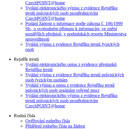
CzechPOINT@home
Vydání elektronického výpisu z evidence Rejstříku
trestů právnických osob prostřednictvím
CzechPOINT@home
Podání žádosti o informace podle zákona č. 106/1999
Sb., o svobodném přístupu k informacím, ve znění
pozdějších předpisů, v podmínkách resortu Ministerstva
spravedlnosti
Vydání výpisu z evidence Rejstříku trestů fyzických
osob
Rejstřík trestů
Vydání elektronického opisu z evidence přestupků
Rejstříku trestů
Vydání výpisu z evidence Rejstříku trestů právnických
osob fyzickým osobám
Vydání výpisu a opisu z evidence Rejstříku trestů
právnických osob orgánům veřejné moci
Vydání elektronického výpisu z evidence Rejstříku
trestů právnických osob prostřednictvím
CzechPOINT@home
Rodná čísla
Ověřování rodného čísla
Přidělení rodného čísla na žádost