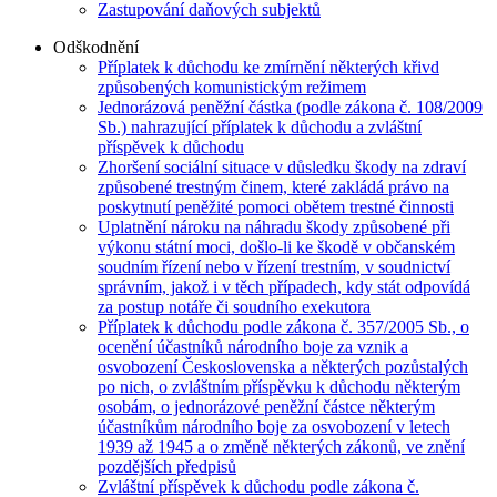
Zastupování daňových subjektů
Odškodnění
Příplatek k důchodu ke zmírnění některých křivd
způsobených komunistickým režimem
Jednorázová peněžní částka (podle zákona č. 108/2009
Sb.) nahrazující příplatek k důchodu a zvláštní
příspěvek k důchodu
Zhoršení sociální situace v důsledku škody na zdraví
způsobené trestným činem, které zakládá právo na
poskytnutí peněžité pomoci obětem trestné činnosti
Uplatnění nároku na náhradu škody způsobené při
výkonu státní moci, došlo-li ke škodě v občanském
soudním řízení nebo v řízení trestním, v soudnictví
správním, jakož i v těch případech, kdy stát odpovídá
za postup notáře či soudního exekutora
Příplatek k důchodu podle zákona č. 357/2005 Sb., o
ocenění účastníků národního boje za vznik a
osvobození Československa a některých pozůstalých
po nich, o zvláštním příspěvku k důchodu některým
osobám, o jednorázové peněžní částce některým
účastníkům národního boje za osvobození v letech
1939 až 1945 a o změně některých zákonů, ve znění
pozdějších předpisů
Zvláštní příspěvek k důchodu podle zákona č.