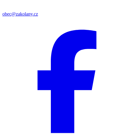
obec@zakolany.cz