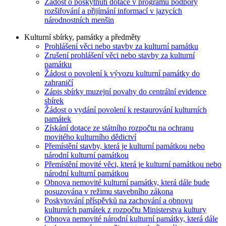
Žádost o poskytnutí dotace v programu podpory
rozšiřování a přijímání informací v jazycích
národnostních menšin
Kulturní sbírky, památky a předměty
Prohlášení věci nebo stavby za kulturní památku
Zrušení prohlášení věci nebo stavby za kulturní
památku
Žádost o povolení k vývozu kulturní památky do
zahraničí
Zápis sbírky muzejní povahy do centrální evidence
sbírek
Žádost o vydání povolení k restaurování kulturních
památek
Získání dotace ze státního rozpočtu na ochranu
movitého kulturního dědictví
Přemístění stavby, která je kulturní památkou nebo
národní kulturní památkou
Přemístění movité věci, která je kulturní památkou nebo
národní kulturní památkou
Obnova nemovité kulturní památky, která dále bude
posuzována v režimu stavebního zákona
Poskytování příspěvků na zachování a obnovu
kulturních památek z rozpočtu Ministerstva kultury
Obnova nemovité národní kulturní památky, která dále