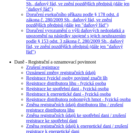
Sb., daňový řád, ve znění pozdějších předpisů (dále jen
"daňový řád")
Doručení exekučního příkazu podle § 178 odst. 4
zákona č. 280/2009 Sb., daňový řád, ve znění
pozdějších předpisů (dále jen "daňový řád")
Doručení vyrozumění o výši daňových nedoplatků a
upozornění na následky spojené s jejich neuhrazením
podle § 153 odst. 3 zákona č. 280/2009 Sb., daňový
řád, ve znění pozdějších předpisů (dále jen "daňový
řád")
Daně - Registrační a oznamovací povinnost
Zrušení registrace
Oznámení změny registračních údajů
Registrace fyzické osoby povinné značit líh
Registrace distributora lihu - fyzická osoba
Registrace ke spotřební dani - fyzická osoba
Registrace k energetické dani - fyzická osoba
Registrace distributora pohonných hmot - fyzická osoba
Změna registračních údajů distributora lihu / zrušení
registrace distributora lihu
Změna registračních údajů ke spotřební dani / zrušení
registrace ke spotřební dani
Změna registračních údajů k energetické dani / zrušení
registrace k energetické dani