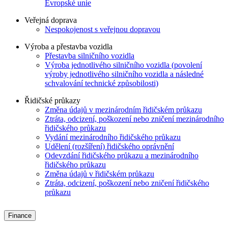
Evropské unie
Veřejná doprava
Nespokojenost s veřejnou dopravou
Výroba a přestavba vozidla
Přestavba silničního vozidla
Výroba jednotlivého silničního vozidla (povolení
výroby jednotlivého silničního vozidla a následné
schvalování technické způsobilosti)
Řidičské průkazy
Změna údajů v mezinárodním řidičském průkazu
Ztráta, odcizení, poškození nebo zničení mezinárodního
řidičského průkazu
Vydání mezinárodního řidičského průkazu
Udělení (rozšíření) řidičského oprávnění
Odevzdání řidičského průkazu a mezinárodního
řidičského průkazu
Změna údajů v řidičském průkazu
Ztráta, odcizení, poškození nebo zničení řidičského
průkazu
Finance