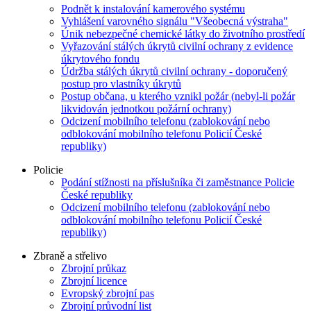
Podnět k instalování kamerového systému
Vyhlášení varovného signálu "Všeobecná výstraha"
Únik nebezpečné chemické látky do životního prostředí
Vyřazování stálých úkrytů civilní ochrany z evidence
úkrytového fondu
Údržba stálých úkrytů civilní ochrany - doporučený
postup pro vlastníky úkrytů
Postup občana, u kterého vznikl požár (nebyl-li požár
likvidován jednotkou požární ochrany)
Odcizení mobilního telefonu (zablokování nebo
odblokování mobilního telefonu Policií České
republiky)
Policie
Podání stížnosti na příslušníka či zaměstnance Policie
České republiky
Odcizení mobilního telefonu (zablokování nebo
odblokování mobilního telefonu Policií České
republiky)
Zbraně a střelivo
Zbrojní průkaz
Zbrojní licence
Evropský zbrojní pas
Zbrojní průvodní list