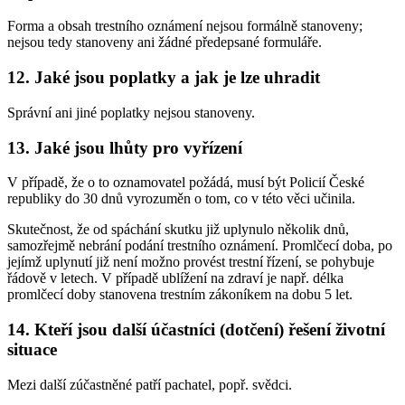
Forma a obsah trestního oznámení nejsou formálně stanoveny;
nejsou tedy stanoveny ani žádné předepsané formuláře.
12. Jaké jsou poplatky a jak je lze uhradit
Správní ani jiné poplatky nejsou stanoveny.
13. Jaké jsou lhůty pro vyřízení
V případě, že o to oznamovatel požádá, musí být Policií České
republiky do 30 dnů vyrozuměn o tom, co v této věci učinila.
Skutečnost, že od spáchání skutku již uplynulo několik dnů,
samozřejmě nebrání podání trestního oznámení. Promlčecí doba, po
jejímž uplynutí již není možno provést trestní řízení, se pohybuje
řádově v letech. V případě ublížení na zdraví je např. délka
promlčecí doby stanovena trestním zákoníkem na dobu 5 let.
14. Kteří jsou další účastníci (dotčení) řešení životní
situace
Mezi další zúčastněné patří pachatel, popř. svědci.