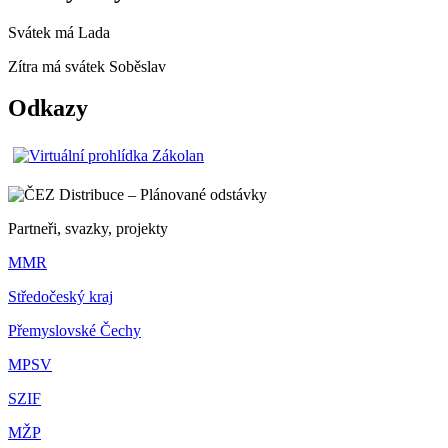
Svátek má
Lada
Zítra má svátek
Soběslav
Odkazy
Partneři, svazky, projekty
MMR
Středočeský kraj
Přemyslovské Čechy
MPSV
SZIF
MŽP