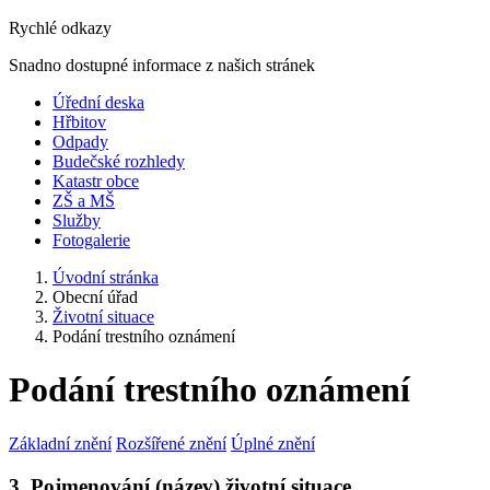
Rychlé odkazy
Snadno dostupné informace z našich stránek
Úřední deska
Hřbitov
Odpady
Budečské rozhledy
Katastr obce
ZŠ a MŠ
Služby
Fotogalerie
Úvodní stránka
Obecní úřad
Životní situace
Podání trestního oznámení
Podání trestního oznámení
Základní znění
Rozšířené znění
Úplné znění
3. Pojmenování (název) životní situace