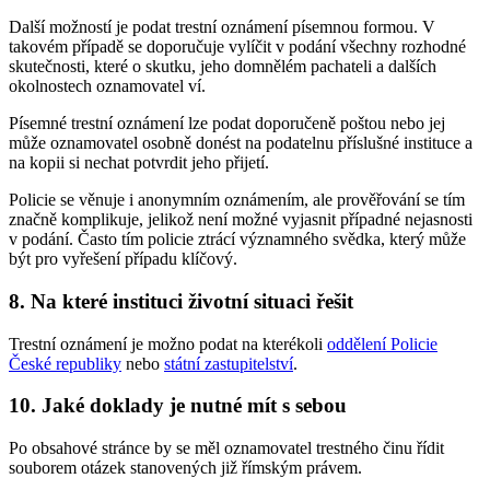
Další možností je podat trestní oznámení písemnou formou. V
takovém případě se doporučuje vylíčit v podání všechny rozhodné
skutečnosti, které o skutku, jeho domnělém pachateli a dalších
okolnostech oznamovatel ví.
Písemné trestní oznámení lze podat doporučeně poštou nebo jej
může oznamovatel osobně donést na podatelnu příslušné instituce a
na kopii si nechat potvrdit jeho přijetí.
Policie se věnuje i anonymním oznámením, ale prověřování se tím
značně komplikuje, jelikož není možné vyjasnit případné nejasnosti
v podání. Často tím policie ztrácí významného svědka, který může
být pro vyřešení případu klíčový.
8. Na které instituci životní situaci řešit
Trestní oznámení je možno podat na kterékoli
oddělení Policie
České republiky
nebo
státní zastupitelství
.
10. Jaké doklady je nutné mít s sebou
Po obsahové stránce by se měl oznamovatel trestného činu řídit
souborem otázek stanovených již římským právem.