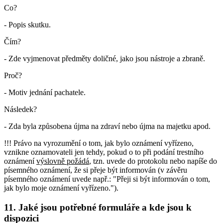
Co?
- Popis skutku.
Čím?
- Zde vyjmenovat předměty doličné, jako jsou nástroje a zbraně.
Proč?
- Motiv jednání pachatele.
Následek?
- Zda byla způsobena újma na zdraví nebo újma na majetku apod.
!!! Právo na vyrozumění o tom, jak bylo oznámení vyřízeno,
vznikne oznamovateli jen tehdy, pokud o to při podání trestního
oznámení
výslovně požádá
, tzn. uvede do protokolu nebo napíše do
písemného oznámení, že si přeje být informován (v závěru
písemného oznámení uvede např.: "Přeji si být informován o tom,
jak bylo moje oznámení vyřízeno.").
11. Jaké jsou potřebné formuláře a kde jsou k
dispozici