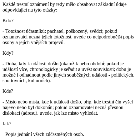
Každé trestní oznámení by tedy mělo obsahovat základní údaje
odpovídající na tyto otázky:
Kdo?
- Totožnost účastníků: pachatel, poškozený, svědci; pokud
oznamovatel nezná jejich totožnost, uvede co nejpodrobnější popis
osoby a jejích vnějších projevů.
Kdy?
- Doba, kdy k události došlo (okamžik nebo období; pokud je
událostí více, chronologicky je seřadit a uvést souvislosti; dobu je
možné i odhadnout podle jiných souběžných událostí - politických,
sportovních, kulturních).
Kde?
- Místo nebo místa, kde k události došlo, příp. kde trestní čin vyšel
najevo nebo byl dokonán; pokud oznamovatel nezná přesnou
dislokaci (adresu), uvede, jak lze místo vyhledat.
Jak?
- Popis jednání všech zúčastněných osob.