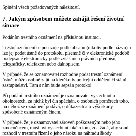
Splnění všech požadovaných náležitostí.
7. Jakým způsobem můžete zahájit řešení životní
situace
Podáním trestního oznámení na příslušnou instituci.
Trestní oznámení se posuzuje podle obsahu (nikoliv podle názvu) a
lze jej podat ústně do protokolu, písemně či v elektronické podobě
podepsané elektronicky podle zvláštních právních předpisů,
telegraficky, telefaxem nebo dálnopisem.
V případě, že se oznamovatel rozhodne podat trestní oznámení
ústně, může osobně zajít na kterékoliv policejní oddělení či státní
zastupitelství. Tam s ním bude sepsán protokol.
Při podání trestního oznámení je oznamovatel vyslechnut o
okolnostech, za nichž byl čin spáchán, o osobních poměrech toho,
na něhož se oznámení podává, o důkazech a o výši škody
způsobené oznámeným činem.
V případě, že je oznamovatel zároveň poškozeným nebo jeho
zmocněncem, musí být vyslechnut také o tom, zda žádá, aby soud
rozhodl v trestním řízení o jeho nároku na náhradu škody.