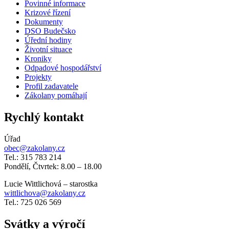
Povinné informace
Krizové řízení
Dokumenty
DSO Budečsko
Úřední hodiny
Životní situace
Kroniky
Odpadové hospodářství
Projekty
Profil zadavatele
Zákolany pomáhají
Rychlý kontakt
Úřad
obec@zakolany.cz
Tel.: 315 783 214
Pondělí, Čtvrtek: 8.00 – 18.00
Lucie Wittlichová – starostka
wittlichova@zakolany.cz
Tel.: 725 026 569
Svátky a výročí