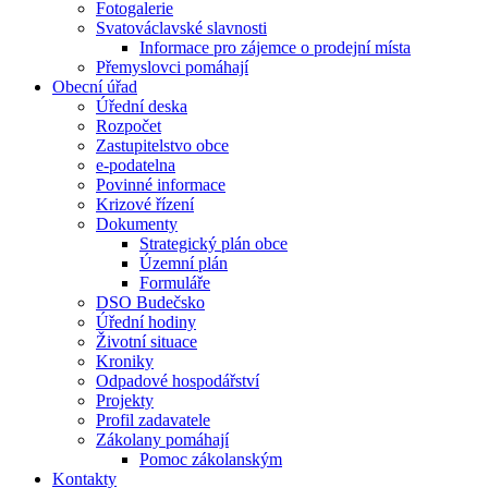
Fotogalerie
Svatováclavské slavnosti
Informace pro zájemce o prodejní místa
Přemyslovci pomáhají
Obecní úřad
Úřední deska
Rozpočet
Zastupitelstvo obce
e-podatelna
Povinné informace
Krizové řízení
Dokumenty
Strategický plán obce
Územní plán
Formuláře
DSO Budečsko
Úřední hodiny
Životní situace
Kroniky
Odpadové hospodářství
Projekty
Profil zadavatele
Zákolany pomáhají
Pomoc zákolanským
Kontakty