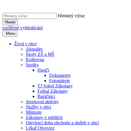
Hledaný výraz
Hledat
rozšířené vyhledávání
Menu
Život v obci
Aktuality
Školy ZŠ a MŠ
Knihovna
Spolky
Hasiči
Dokumenty
Fotogalerie
TJ Sokol Zákolany
Fotbal Zákolany
Baráčníci
Sportovní aktivity
Služby v obci
Místopis
Zákolany v médiích
Otevírací doba obchodu a služeb v obci
Lékař Otvovice