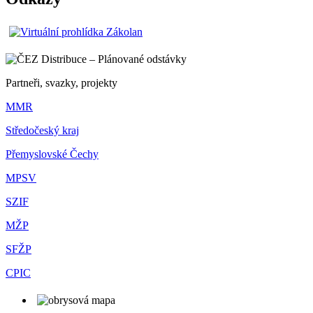
Partneři, svazky, projekty
MMR
Středočeský kraj
Přemyslovské Čechy
MPSV
SZIF
MŽP
SFŽP
CPIC