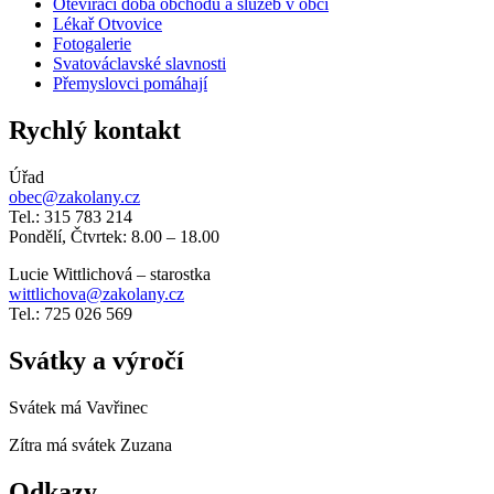
Otevírací doba obchodu a služeb v obci
Lékař Otvovice
Fotogalerie
Svatováclavské slavnosti
Přemyslovci pomáhají
Rychlý kontakt
Úřad
obec@zakolany.cz
Tel.: 315 783 214
Pondělí, Čtvrtek: 8.00 – 18.00
Lucie Wittlichová – starostka
wittlichova@zakolany.cz
Tel.: 725 026 569
Svátky a výročí
Svátek má
Vavřinec
Zítra má svátek
Zuzana
Odkazy