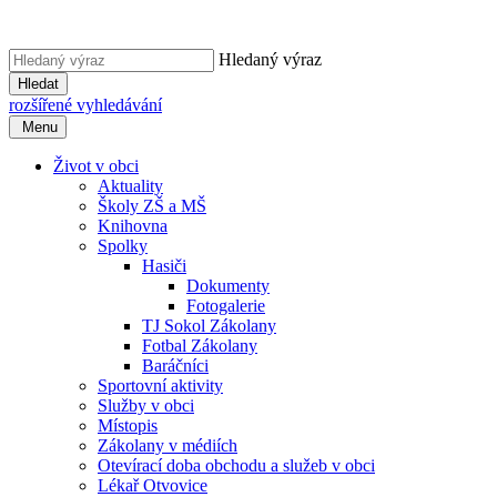
Hledaný výraz
Hledat
rozšířené vyhledávání
Menu
Život v obci
Aktuality
Školy ZŠ a MŠ
Knihovna
Spolky
Hasiči
Dokumenty
Fotogalerie
TJ Sokol Zákolany
Fotbal Zákolany
Baráčníci
Sportovní aktivity
Služby v obci
Místopis
Zákolany v médiích
Otevírací doba obchodu a služeb v obci
Lékař Otvovice