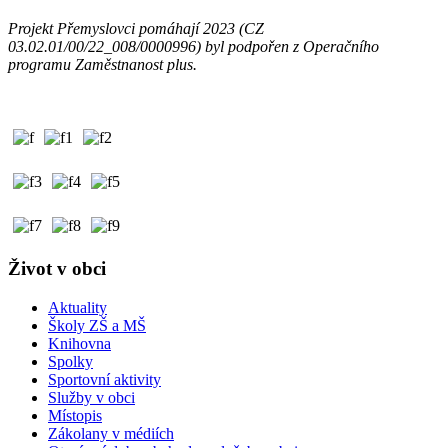
Projekt Přemyslovci pomáhají 2023 (CZ
03.02.01/00/22_008/0000996) byl podpořen z Operačního
programu Zaměstnanost plus.
Život v obci
Aktuality
Školy ZŠ a MŠ
Knihovna
Spolky
Sportovní aktivity
Služby v obci
Místopis
Zákolany v médiích