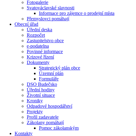
Fotogalerie
Svatováclavské slavnosti
Informace pro zájemce o prodejní místa
Přemyslovci pomáhají
Obecní úřad
Úřední deska
Rozpočet
Zastupitelstvo obce
e-podatelna
Povinné informace
Krizové řízení
Dokumenty
Strategický plán obce
Územní plán
Formuláře
DSO Budečsko
Úřední hodiny
Životní situace
Kroniky
Odpadové hospodářství
Projekty
Profil zadavatele
Zákolany pomáhají
Pomoc zákolanským
Kontakty