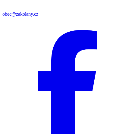
obec@zakolany.cz