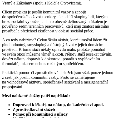
Vraný a Zákolany (spolu s Kolčí a Otvovicemi).
Cílem projektu je posílit komunitní vazby a zapojit
do společenského života seniory, ale i další skupiny lidí, kterým
hrozí sociální vyloučení. Tímto obecně definovaným úkolem je
pověřeno sedm terénních pracovníků, kteří mají znalost místního
prostředí a předchozí zkušenost v oblasti sociální práce.
A co tedy nabízíme? Celou škálu aktivit, které umožní lidem žít
plnohodnotný, smysluplný a důstojný život v jejich domácím
prostředí. K tomu stačí někdy opravdu málo, protože pomáhat
ve svém okolí můžeme téměř jakkoli. Někdy stačí posekat trávník,
dovézt nákup, dopravit k doktorovi, poradit s vyplňováním
formulářů, inkasem nebo s rozbitým spotřebičem.
Praktická pomoc či zprostředkování služeb jsou však pouze jednou
z cest, jak posílit komunitní vazby. Proto se zaměřujeme
na volnočasové aktivity, společenská setkávání a mezigenerační
propojování.
Mezi nabízené služby patří například:
Doprovod k lékaři, na nákup, do kadeřnictví apod.
Zprostředkování služeb
Pomoc při komunikaci s úřady