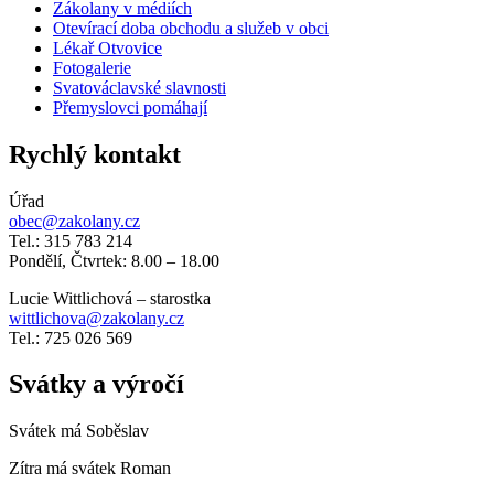
Zákolany v médiích
Otevírací doba obchodu a služeb v obci
Lékař Otvovice
Fotogalerie
Svatováclavské slavnosti
Přemyslovci pomáhají
Rychlý kontakt
Úřad
obec@zakolany.cz
Tel.: 315 783 214
Pondělí, Čtvrtek: 8.00 – 18.00
Lucie Wittlichová – starostka
wittlichova@zakolany.cz
Tel.: 725 026 569
Svátky a výročí
Svátek má
Soběslav
Zítra má svátek
Roman