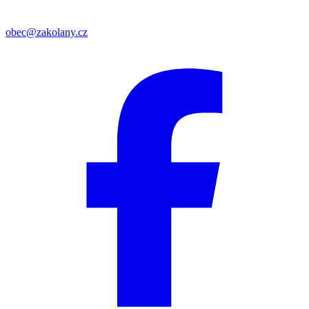
obec@zakolany.cz