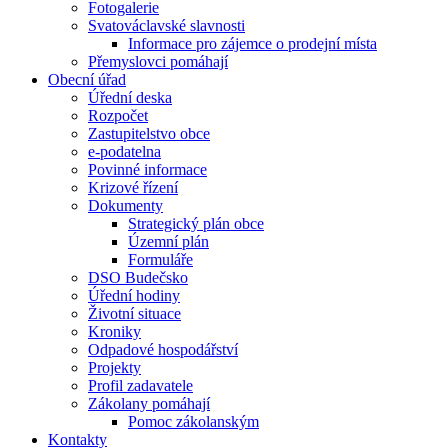
Fotogalerie
Svatováclavské slavnosti
Informace pro zájemce o prodejní místa
Přemyslovci pomáhají
Obecní úřad
Úřední deska
Rozpočet
Zastupitelstvo obce
e-podatelna
Povinné informace
Krizové řízení
Dokumenty
Strategický plán obce
Územní plán
Formuláře
DSO Budečsko
Úřední hodiny
Životní situace
Kroniky
Odpadové hospodářství
Projekty
Profil zadavatele
Zákolany pomáhají
Pomoc zákolanským
Kontakty