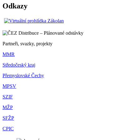
Odkazy
Partneři, svazky, projekty
MMR
Středočeský kraj
Přemyslovské Čechy
MPSV
SZIF
MŽP
SFŽP
CPIC