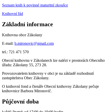
Seznam knih k povinné maturitní zkoušce
Knihovní řád
Základní informace
Knihovna obce Zákolany
E-mail:
b.mironovic@gmail.com
tel.: 721 471 570
Obecní knihovnu v Zákolanech lze nalézt v prostorách Obecního
úřadu: Zákolany 55, 273 28.
Provozovatelem knihovny v obci je na základě rozhodnutí
zastupitelstva Obec Zákolany.
O knihovní fond a čtenáře Obecní knihovny Zákolany pečuje
knihovnice Barbora Mironovič.
Půjčovní doba
každý čtvrtek od 17:00 do 19:00 hodin.