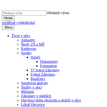
Hledaný výraz
Hledat
rozšířené vyhledávání
Menu
Život v obci
Aktuality
Školy ZŠ a MŠ
Knihovna
Spolky
Hasiči
Dokumenty
Fotogalerie
TJ Sokol Zákolany
Fotbal Zákolany
Baráčníci
Sportovní aktivity
Služby v obci
Místopis
Zákolany v médiích
Otevírací doba obchodu a služeb v obci
Lékař Otvovice