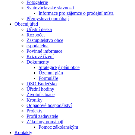
Fotogalerie
Svatováclavské slavnosti
Informace pro zájemce o prodejní místa
Přemyslovci pomáhají
Obecní úřad
Úřední deska
Rozpočet
Zastupitelstvo obce
e-podatelna
Povinné informace
Krizové řízení
Dokumenty
Strategický plán obce
Územní plán
Formuláře
DSO Budečsko
Úřední hodiny
Životní situace
Kroniky
Odpadové hospodářství
Projekty
Profil zadavatele
Zákolany pomáhají
Pomoc zákolanským
Kontakty