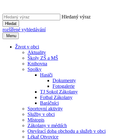
Hledaný výraz
Hledat
rozšířené vyhledávání
Menu
Život v obci
Aktuality
Školy ZŠ a MŠ
Knihovna
Spolky
Hasiči
Dokumenty
Fotogalerie
TJ Sokol Zákolany
Fotbal Zákolany
Baráčníci
Sportovní aktivity
Služby v obci
Místopis
Zákolany v médiích
Otevírací doba obchodu a služeb v obci
Lékař Otvovice