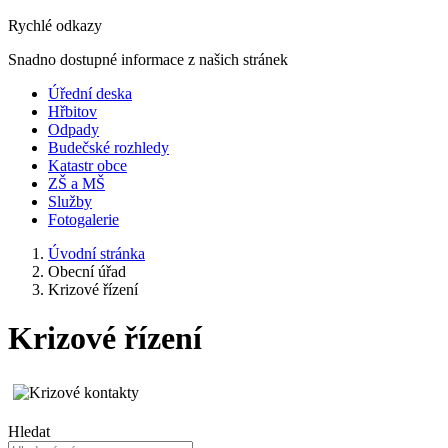
Rychlé odkazy
Snadno dostupné informace z našich stránek
Úřední deska
Hřbitov
Odpady
Budečské rozhledy
Katastr obce
ZŠ a MŠ
Služby
Fotogalerie
Úvodní stránka
Obecní úřad
Krizové řízení
Krizové řízení
Hledat