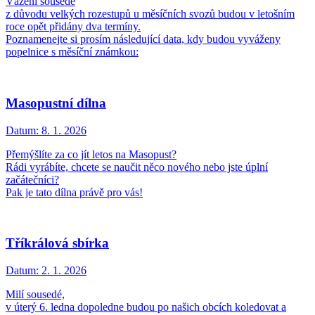
Vážení sousedé
z důvodu velkých rozestupů u měsíčních svozů budou v letošním
roce opět přidány dva termíny.
Poznamenejte si prosím následující data, kdy budou vyváženy
popelnice s měsíční známkou:
Masopustní dílna
Datum:
8. 1. 2026
Přemýšlíte za co jít letos na Masopust?
Rádi vyrábíte, chcete se naučit něco nového nebo jste úplní
začátečníci?
Pak je tato dílna právě pro vás!
Tříkrálová sbírka
Datum:
2. 1. 2026
Milí sousedé,
v úterý 6. ledna dopoledne budou po našich obcích koledovat a