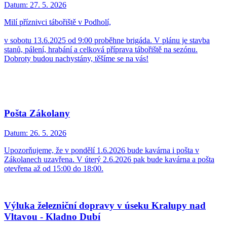
Datum:
27. 5. 2026
Milí příznivci tábořiště v Podholí,
v sobotu 13.6.2025 od 9:00 proběhne brigáda. V plánu je stavba
stanů, pálení, hrabání a celková příprava tábořiště na sezónu.
Dobroty budou nachystány, těšíme se na vás!
Pošta Zákolany
Datum:
26. 5. 2026
Upozorňujeme, že v pondělí 1.6.2026 bude kavárna i pošta v
Zákolanech uzavřena. V úterý 2.6.2026 pak bude kavárna a pošta
otevřena až od 15:00 do 18:00.
Výluka železniční dopravy v úseku Kralupy nad
Vltavou - Kladno Dubí