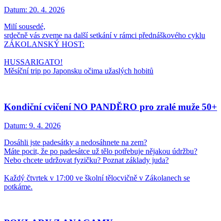
Datum:
20. 4. 2026
Milí sousedé,
srdečně vás zveme na další setkání v rámci přednáškového cyklu
ZÁKOLANSKÝ HOST:
HUSSARIGATO!
Měsíční trip po Japonsku očima užaslých hobitů
Kondiční cvičení NO PANDĚRO pro zralé muže 50+
Datum:
9. 4. 2026
Dosáhli jste padesátky a nedosáhnete na zem?
Máte pocit, že po padesátce už tělo potřebuje nějakou údržbu?
Nebo chcete udržovat fyzičku? Poznat základy juda?
Každý čtvrtek v 17:00 ve školní tělocvičně v Zákolanech se
potkáme.