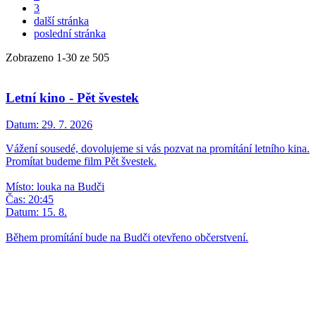
3
další stránka
poslední stránka
Zobrazeno
1
-
30
ze 505
Letní kino - Pět švestek
Datum:
29. 7. 2026
Vážení sousedé, dovolujeme si vás pozvat na promítání letního kina.
Promítat budeme film Pět švestek.
Místo: louka na Budči
Čas: 20:45
Datum: 15. 8.
Během promítání bude na Budči otevřeno občerstvení.