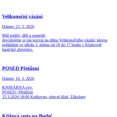
Velikonoční vázání
Datum:
23. 3. 2026
Milí rodiče, děti a sousedé,
dovolujeme si vás pozvat na dílnu Velikonočního vázání, kterou
pořádáme ve středu 1. dubna od 10 do 17 hodin v Klubovně
hasičské zbrojnice.
POSED Přetíženi
Datum:
16. 3. 2026
KNIHÁRNA zve:
POSED | Přetíženi
25.3.2026 18:00 Knihovna, obecní úřad, Zákolany
Křížová cesta na Budeč