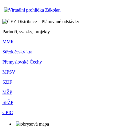
Partneři, svazky, projekty
MMR
Středočeský kraj
Přemyslovské Čechy
MPSV
SZIF
MŽP
SFŽP
CPIC