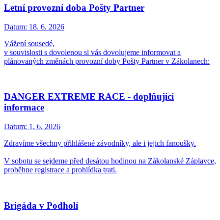
Letní provozní doba Pošty Partner
Datum:
18. 6. 2026
Vážení sousedé,
v souvislosti s dovolenou si vás dovolujeme informovat a
plánovaných změnách provozní doby Pošty Partner v Zákolanech:
DANGER EXTREME RACE - doplňující
informace
Datum:
1. 6. 2026
Zdravíme všechny přihlášené závodníky, ale i jejich fanoušky.
V sobotu se sejdeme před desátou hodinou na Zákolanské Záplavce,
proběhne registrace a prohlídka trati.
Brigáda v Podholí