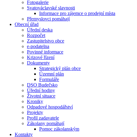
Fotogalerie
Svatováclavské slavnosti
Informace pro zájemce o prodejní místa
Přemyslovci pomáhají
Obecní úřad
Úřední deska
Rozpočet
Zastupitelstvo obce
e-podatelna
Povinné informace
Krizové řízení
Dokumenty
Strategický plán obce
Územní plán
Formuláře
DSO Budečsko
Úřední hodiny
Životní situace
Kroniky
Odpadové hospodářství
Projekty
Profil zadavatele
Zákolany pomáhají
Pomoc zákolanským
Kontakty