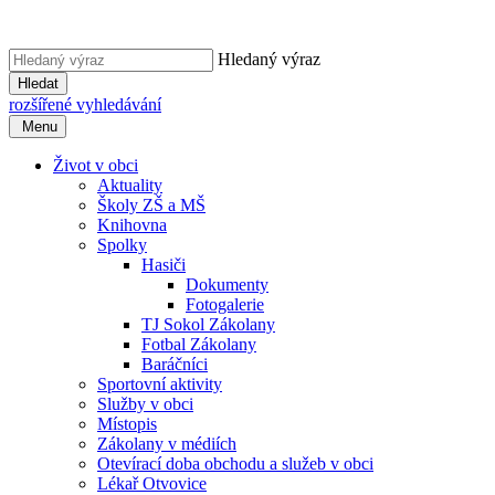
Hledaný výraz
Hledat
rozšířené vyhledávání
Menu
Život v obci
Aktuality
Školy ZŠ a MŠ
Knihovna
Spolky
Hasiči
Dokumenty
Fotogalerie
TJ Sokol Zákolany
Fotbal Zákolany
Baráčníci
Sportovní aktivity
Služby v obci
Místopis
Zákolany v médiích
Otevírací doba obchodu a služeb v obci
Lékař Otvovice