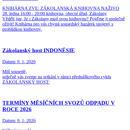
KNIHÁRNA ZVE: ZÁKOLANSKÁ KNIHOVNA NAŽIVO
28. ledna 16:00 - 20:00 knihovna, obecní úřad, Zákolany
Věděli jste, že i Zákolany mají svou knihovnu? Pojďme ji společně
oživit! Knihárna pro vás chystá sousedský bazárek spojený s
prohlídkou knihovny.
Zákolanský host INDONÉSIE
Datum:
9. 1. 2026
Milí sousedé,
srdečně vás zveme na setkání v rámci přednáškového cyklu
ZÁKOLANSKÝ HOST:
TERMÍNY MĚSÍČNÍCH SVOZŮ ODPADU V
ROCE 2026
Datum:
9. 1. 2026