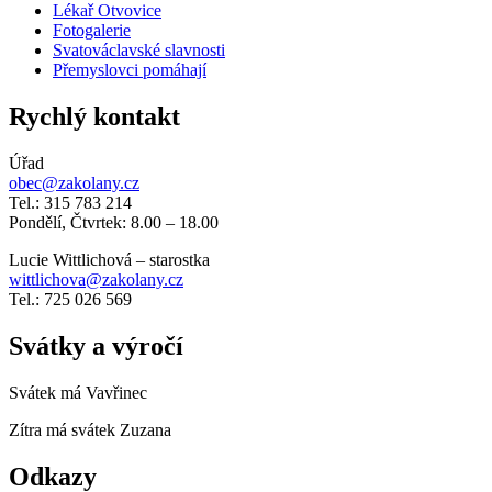
Lékař Otvovice
Fotogalerie
Svatováclavské slavnosti
Přemyslovci pomáhají
Rychlý kontakt
Úřad
obec@zakolany.cz
Tel.: 315 783 214
Pondělí, Čtvrtek: 8.00 – 18.00
Lucie Wittlichová – starostka
wittlichova@zakolany.cz
Tel.: 725 026 569
Svátky a výročí
Svátek má
Vavřinec
Zítra má svátek
Zuzana
Odkazy