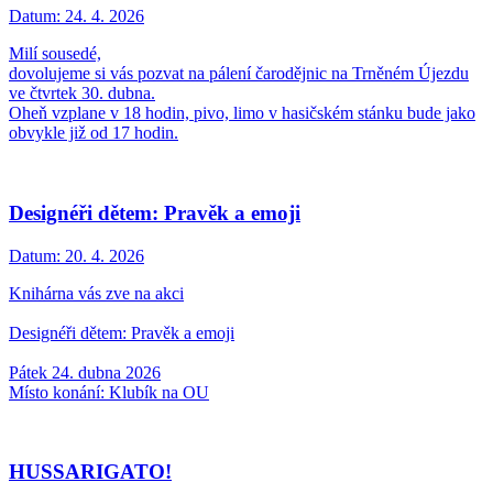
Datum:
24. 4. 2026
Milí sousedé,
dovolujeme si vás pozvat na pálení čarodějnic na Trněném Újezdu
ve čtvrtek 30. dubna.
Oheň vzplane v 18 hodin, pivo, limo v hasičském stánku bude jako
obvykle již od 17 hodin.
Designéři dětem: Pravěk a emoji
Datum:
20. 4. 2026
Knihárna vás zve na akci
Designéři dětem: Pravěk a emoji
Pátek 24. dubna 2026
Místo konání: Klubík na OU
HUSSARIGATO!