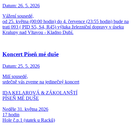
Datum:
26. 5. 2026
Vážení sousedé,
od 25. května (00:00 hodin) do 4. července (23:55 hodin) bude na
trati 093 ( PID S5, S4, R45) výluka železniční dopravy v úseku
Kralupy nad Vltavou - Kladno Dubí.
Koncert Píseň mé duše
Datum:
25. 5. 2026
Milí sousedé,
srdečně vás zveme na jedinečný koncert
IDA KELAROVÁ & ZÁKOLANŠTÍ
PÍSEŇ MÉ DUŠE
Neděle 31. května 2026
17 hodin
Hole č.p.1 (statek u Racků)