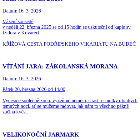
Datum:
16. 3. 2026
Vážení sousedé,
v neděli 22. března 2025 se od 15 hodin se uskuteční od kaple sv.
Izidora v Kovárech
KŘÍŽOVÁ CESTA PODŘIPSKÉHO VIKARIÁTU NA BUDEČ
VÍTÁNÍ JARA: ZÁKOLANSKÁ MORANA
Datum:
16. 3. 2026
Pátek 20. března 2026 od 14.00
Vynesme společně zimu, vyžeňme nemoci, strasti i smutky dlouhých
temných nocí, ať se můžeme radovat, jak nám to všechno pěkně
začíná kvést.
VELIKONOČNÍ JARMARK