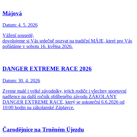
Májová
Datum:
4. 5. 2026
Vážení sousedé,
dovolujeme si Vás srdečně pozvat na tradiční MÁJE, které pro Vás
pořádáme v sobotu 16. května 2026.
DANGER EXTREME RACE 2026
Datum:
30. 4. 2026
Zveme malé i velké závodníky, jejich rodiče i všechny sportovní
nadšence na další ročník oblíbeného závodu ZÁKOLANY
DANGER EXTREME RACE, který se uskuteční 6.6.2026 od
10:00 hodin na zákolanské Záplavce.
Čarodějnice na Trněném Újezdu