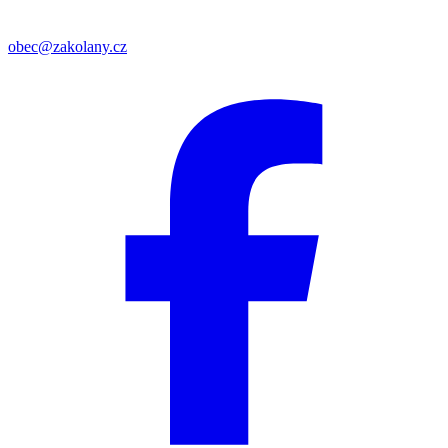
obec@zakolany.cz