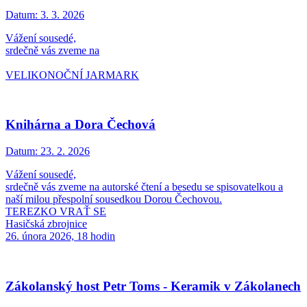
Datum:
3. 3. 2026
Vážení sousedé,
srdečně vás zveme na
VELIKONOČNÍ JARMARK
Knihárna a Dora Čechová
Datum:
23. 2. 2026
Vážení sousedé,
srdečně vás zveme na autorské čtení a besedu se spisovatelkou a
naší milou přespolní sousedkou Dorou Čechovou.
TEREZKO VRAŤ SE
Hasičská zbrojnice
26. února 2026, 18 hodin
Zákolanský host Petr Toms - Keramik v Zákolanech