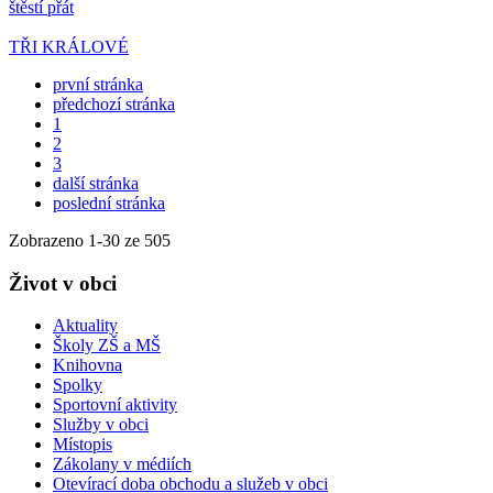
štěstí přát
TŘI KRÁLOVÉ
první stránka
předchozí stránka
1
2
3
další stránka
poslední stránka
Zobrazeno
1
-
30
ze 505
Život v obci
Aktuality
Školy ZŠ a MŠ
Knihovna
Spolky
Sportovní aktivity
Služby v obci
Místopis
Zákolany v médiích
Otevírací doba obchodu a služeb v obci