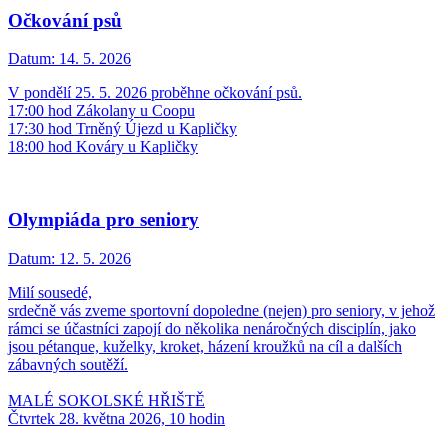
Očkování psů
Datum:
14. 5. 2026
V pondělí 25. 5. 2026 proběhne očkování psů.
17:00 hod Zákolany u Coopu
17:30 hod Trněný Újezd u Kapličky
18:00 hod Kováry u Kapličky
Olympiáda pro seniory
Datum:
12. 5. 2026
Milí sousedé,
srdečně vás zveme sportovní dopoledne (nejen) pro seniory, v jehož
rámci se účastníci zapojí do několika nenáročných disciplín, jako
jsou pétanque, kuželky, kroket, házení kroužků na cíl a dalších
zábavných soutěží.
MALÉ SOKOLSKÉ HŘIŠTĚ
Čtvrtek 28. května 2026, 10 hodin