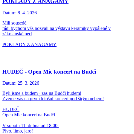
POKLADY Z ANAGAMY
Datum:
8. 4. 2026
Milí sousedé,
rádi bychom vás pozvali na výstavu keramiky vypálené v
zákolanské peci
POKLADY Z ANAGAMY
HUDEČ - Open Mic koncert na Budči
Datum:
25. 3. 2026
Byli jsme a budem - zas na Budči hudem!
Zveme vás na první letošní koncert pod širým nebem!
HUDEČ
Open Mic koncert na Budči
V sobotu 11. dubna od 18:00.
Pivo, limo, jaro!