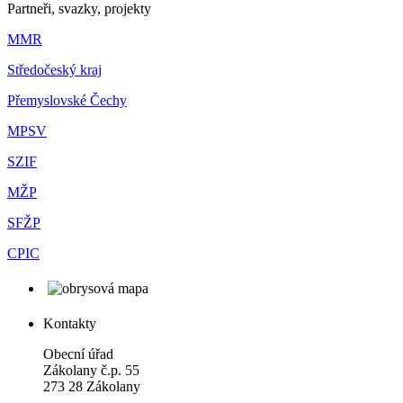
Partneři, svazky, projekty
MMR
Středočeský kraj
Přemyslovské Čechy
MPSV
SZIF
MŽP
SFŽP
CPIC
Kontakty
Obecní úřad
Zákolany č.p. 55
273 28 Zákolany