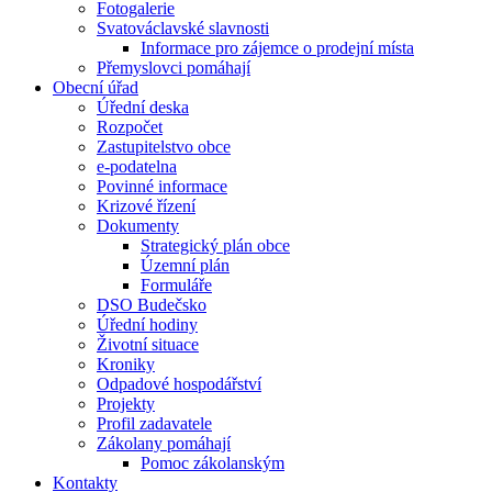
Fotogalerie
Svatováclavské slavnosti
Informace pro zájemce o prodejní místa
Přemyslovci pomáhají
Obecní úřad
Úřední deska
Rozpočet
Zastupitelstvo obce
e-podatelna
Povinné informace
Krizové řízení
Dokumenty
Strategický plán obce
Územní plán
Formuláře
DSO Budečsko
Úřední hodiny
Životní situace
Kroniky
Odpadové hospodářství
Projekty
Profil zadavatele
Zákolany pomáhají
Pomoc zákolanským
Kontakty