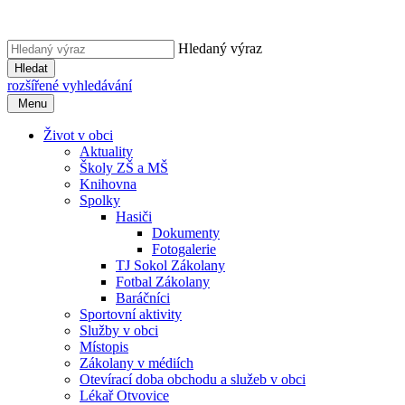
Hledaný výraz
Hledat
rozšířené vyhledávání
Menu
Život v obci
Aktuality
Školy ZŠ a MŠ
Knihovna
Spolky
Hasiči
Dokumenty
Fotogalerie
TJ Sokol Zákolany
Fotbal Zákolany
Baráčníci
Sportovní aktivity
Služby v obci
Místopis
Zákolany v médiích
Otevírací doba obchodu a služeb v obci
Lékař Otvovice