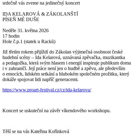
srdečně vás zveme na jedinečný koncert
IDA KELAROVÁ & ZÁKOLANŠTÍ
PÍSEŇ MÉ DUŠE
Neděle 31. května 2026
17 hodin
Hole č.p.1 (statek u Racků)
Již třetím rokem přijíždí do Zákolan výjimečná osobnost české
hudební scény – Ida Kelarová, uznávaná zpěvačka, muzikantka
a pedagožka, která svým hlasem i energií inspiruje publikum doma
i v zahraničí. Její práce není jen o hudbě a zpěvu, ale především
o emocích, lidském setkání a hlubokém společném prožitku, který
dokáže spojovat lidi napříč generacemi.
https://www.proart-festival.cz/cz/ida-kelarova/
Koncert se uskuteční na závěr víkendového workshopu.
Těší se na vás Kateřina Kořínková