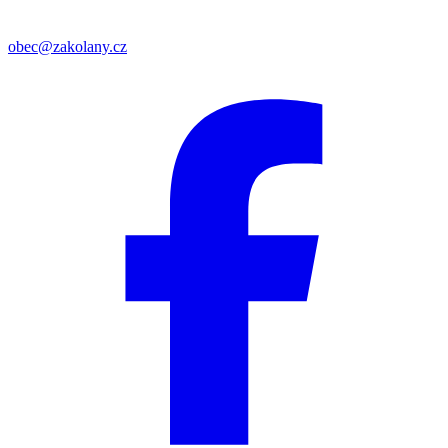
obec@zakolany.cz