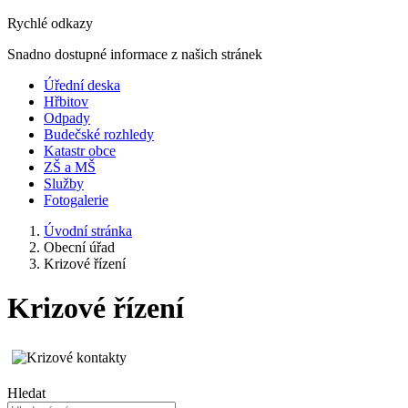
Rychlé odkazy
Snadno dostupné informace z našich stránek
Úřední deska
Hřbitov
Odpady
Budečské rozhledy
Katastr obce
ZŠ a MŠ
Služby
Fotogalerie
Úvodní stránka
Obecní úřad
Krizové řízení
Krizové řízení
Hledat