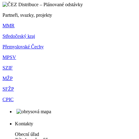
Partneři, svazky, projekty
MMR
Středočeský kraj
Přemyslovské Čechy
MPSV
SZIF
MŽP
SFŽP
CPIC
Kontakty
Obecní úřad