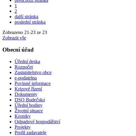
předchozí stránka
1
2
další stránka
poslední stránka
Zobrazeno
21
-
23
ze 23
Zobrazit vše
Obecní úřad
Úřední deska
Rozpočet
Zastupitelstvo obce
e-podatelna
Povinné informace
Krizové řízení
Dokumenty
DSO Budečsko
Úřední hodiny
Životní situace
Kroniky
Odpadové hospodářství
Projekty
Profil zadavatele