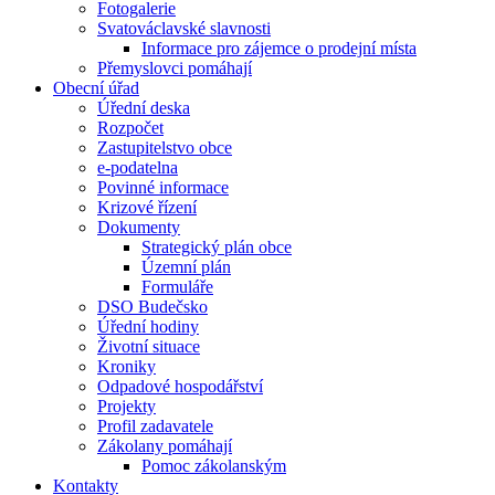
Fotogalerie
Svatováclavské slavnosti
Informace pro zájemce o prodejní místa
Přemyslovci pomáhají
Obecní úřad
Úřední deska
Rozpočet
Zastupitelstvo obce
e-podatelna
Povinné informace
Krizové řízení
Dokumenty
Strategický plán obce
Územní plán
Formuláře
DSO Budečsko
Úřední hodiny
Životní situace
Kroniky
Odpadové hospodářství
Projekty
Profil zadavatele
Zákolany pomáhají
Pomoc zákolanským
Kontakty