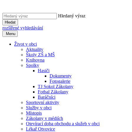
Hledaný výraz
Hledat
rozšířené vyhledávání
Menu
Život v obci
Aktuality
Školy ZŠ a MŠ
Knihovna
Spolky
Hasiči
Dokumenty
Fotogalerie
TJ Sokol Zákolany
Fotbal Zákolany
Baráčníci
Sportovní aktivity
Služby v obci
Místopis
Zákolany v médiích
Otevírací doba obchodu a služeb v obci
Lékař Otvovice