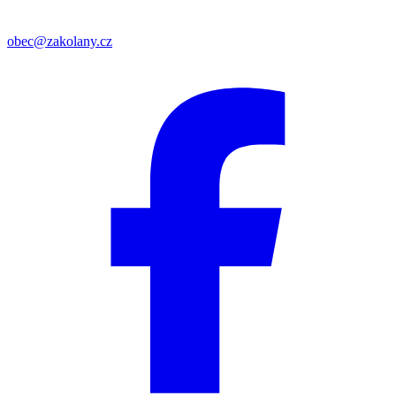
obec@zakolany.cz