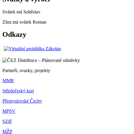
Svátek má
Soběslav
Zítra má svátek
Roman
Odkazy
Partneři, svazky, projekty
MMR
Středočeský kraj
Přemyslovské Čechy
MPSV
SZIF
MŽP