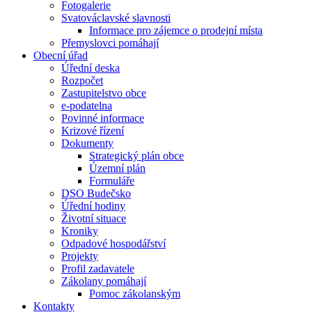
Fotogalerie
Svatováclavské slavnosti
Informace pro zájemce o prodejní místa
Přemyslovci pomáhají
Obecní úřad
Úřední deska
Rozpočet
Zastupitelstvo obce
e-podatelna
Povinné informace
Krizové řízení
Dokumenty
Strategický plán obce
Územní plán
Formuláře
DSO Budečsko
Úřední hodiny
Životní situace
Kroniky
Odpadové hospodářství
Projekty
Profil zadavatele
Zákolany pomáhají
Pomoc zákolanským
Kontakty