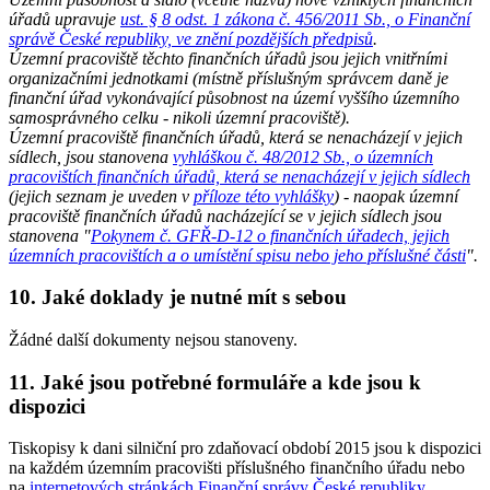
úřadů upravuje
ust. § 8 odst. 1 zákona č. 456/2011 Sb., o Finanční
správě České republiky, ve znění pozdějších předpisů
.
Územní pracoviště těchto finančních úřadů jsou jejich vnitřními
organizačními jednotkami (místně příslušným správcem daně je
finanční úřad vykonávající působnost na území vyššího územního
samosprávného celku - nikoli územní pracoviště).
Územní pracoviště finančních úřadů, která se nenacházejí v jejich
sídlech, jsou stanovena
vyhláškou č. 48/2012 Sb., o územních
pracovištích finančních úřadů, která se nenacházejí v jejich sídlech
(jejich seznam je uveden v
příloze této vyhlášky
) - naopak územní
pracoviště finančních úřadů nacházející se v jejich sídlech jsou
stanovena "
Pokynem č. GFŘ-D-12 o finančních úřadech, jejich
územních pracovištích a o umístění spisu nebo jeho příslušné části
".
10. Jaké doklady je nutné mít s sebou
Žádné další dokumenty nejsou stanoveny.
11. Jaké jsou potřebné formuláře a kde jsou k
dispozici
Tiskopisy k dani silniční pro zdaňovací období 2015 jsou k dispozici
na každém územním pracovišti příslušného finančního úřadu nebo
na
internetových stránkách Finanční správy České republiky
.