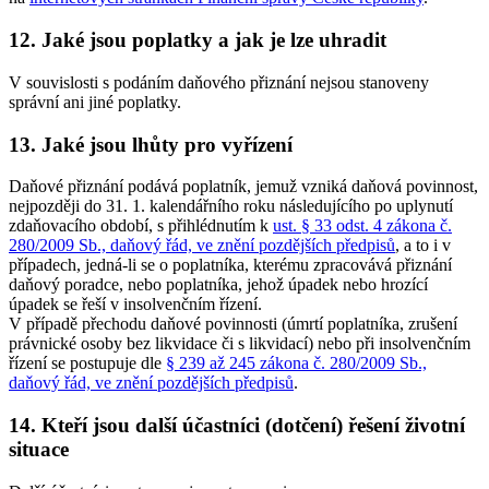
12. Jaké jsou poplatky a jak je lze uhradit
V souvislosti s podáním daňového přiznání nejsou stanoveny
správní ani jiné poplatky.
13. Jaké jsou lhůty pro vyřízení
Daňové přiznání podává poplatník, jemuž vzniká daňová povinnost,
nejpozději do 31. 1. kalendářního roku následujícího po uplynutí
zdaňovacího období, s přihlédnutím k
ust. § 33 odst. 4 zákona č.
280/2009 Sb., daňový řád, ve znění pozdějších předpisů
, a to i v
případech, jedná-li se o poplatníka, kterému zpracovává přiznání
daňový poradce, nebo poplatníka, jehož úpadek nebo hrozící
úpadek se řeší v insolvenčním řízení.
V případě přechodu daňové povinnosti (úmrtí poplatníka, zrušení
právnické osoby bez likvidace či s likvidací) nebo při insolvenčním
řízení se postupuje dle
§ 239 až 245 zákona č. 280/2009 Sb.,
daňový řád, ve znění pozdějších předpisů
.
14. Kteří jsou další účastníci (dotčení) řešení životní
situace