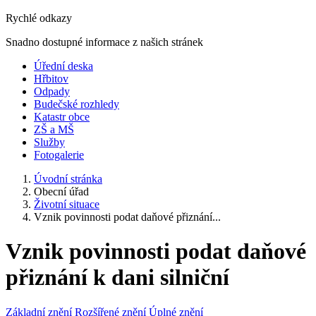
Rychlé odkazy
Snadno dostupné informace z našich stránek
Úřední deska
Hřbitov
Odpady
Budečské rozhledy
Katastr obce
ZŠ a MŠ
Služby
Fotogalerie
Úvodní stránka
Obecní úřad
Životní situace
Vznik povinnosti podat daňové přiznání...
Vznik povinnosti podat daňové
přiznání k dani silniční
Základní znění
Rozšířené znění
Úplné znění