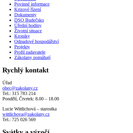
Povinné informace
Krizové řízení
Dokumenty
DSO Budečsko
Úřední hodiny
Životní situace
Kroniky
Odpadové hospodářství
Projekty
Profil zadavatele
Zákolany pomáhají
Rychlý kontakt
Úřad
obec@zakolany.cz
Tel.: 315 783 214
Pondělí, Čtvrtek: 8.00 – 18.00
Lucie Wittlichová – starostka
wittlichova@zakolany.cz
Tel.: 725 026 569
Svátky a výročí