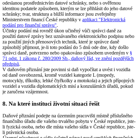
odeslanou prostřednictvím datové schránky, nebo s ověřenou
identitou podatele způsobem, kterým se lze přihlásit do jeho datové
schránky; tvar, struktura a bližší informace jsou zveřejněny
Ministerstvem financí České republiky v
aplikaci "Elektronická
podání pro finanční správu"
.
Účinky podání má rovněž úkon učiněný vůči správci daně za
použití datové zprávy bez uznávaného elektronického podpisu nebo
za použití jiných přenosových technik, které je správce daně
způsobilý přijmout, je-li toto podání do 5 dnů ode dne, kdy došlo
správci daně, potvrzeno nebo opakováno způsobem uvedeným v
§
71 odst. 1 zákona č. 280/2009 Sb., daňový řád, ve znění pozdějších
předpisů
.
V daňovém přiznání jste povinni si daň vypočítat a uvést i vozidla
od daně osvobozená, kromě vozidel kategorie L (mopedy,
motocykly, tříkolky, lehké čtyřkolky a motokola) a jejich přípojných
vozidel a vozidla diplomatických misí a konzulárních úřadů, pokud
je zaručena vzájemnost.
8. Na které instituci životní situaci řešit
Daňové přiznání podejte na územním pracovišti místně příslušného
finančního úřadu dle vašeho trvalého pobytu v České republice, jste-
li fyzická osoba, nebo dle místa vašeho sídla v České republice, jste-
li právnická osoba.
Územní působnost a sídlo (včetně názvu) nově vzniklých finančních