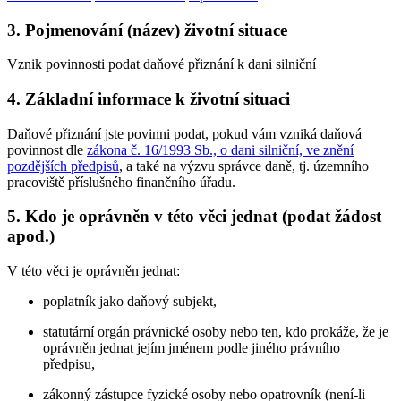
3. Pojmenování (název) životní situace
Vznik povinnosti podat daňové přiznání k dani silniční
4. Základní informace k životní situaci
Daňové přiznání jste povinni podat, pokud vám vzniká daňová
povinnost dle
zákona č. 16/1993 Sb., o dani silniční, ve znění
pozdějších předpisů
, a také na výzvu správce daně, tj. územního
pracoviště příslušného finančního úřadu.
5. Kdo je oprávněn v této věci jednat (podat žádost
apod.)
V této věci je oprávněn jednat:
poplatník jako daňový subjekt,
statutární orgán právnické osoby nebo ten, kdo prokáže, že je
oprávněn jednat jejím jménem podle jiného právního
předpisu,
zákonný zástupce fyzické osoby nebo opatrovník (není-li