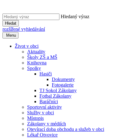
Hledaný výraz
Hledat
rozšířené vyhledávání
Menu
Život v obci
Aktuality
Školy ZŠ a MŠ
Knihovna
Spolky
Hasiči
Dokumenty
Fotogalerie
TJ Sokol Zákolany
Fotbal Zákolany
Baráčníci
Sportovní aktivity
Služby v obci
Místopis
Zákolany v médiích
Otevírací doba obchodu a služeb v obci
Lékař Otvovice