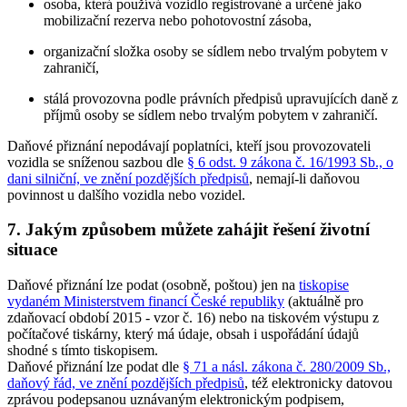
osoba, která používá vozidlo registrované a určené jako
mobilizační rezerva nebo pohotovostní zásoba,
organizační složka osoby se sídlem nebo trvalým pobytem v
zahraničí,
stálá provozovna podle právních předpisů upravujících daně z
příjmů osoby se sídlem nebo trvalým pobytem v zahraničí.
Daňové přiznání nepodávají poplatníci, kteří jsou provozovateli
vozidla se sníženou sazbou dle
§ 6 odst. 9 zákona č. 16/1993 Sb., o
dani silniční, ve znění pozdějších předpisů
, nemají-li daňovou
povinnost u dalšího vozidla nebo vozidel.
7. Jakým způsobem můžete zahájit řešení životní
situace
Daňové přiznání lze podat (osobně, poštou) jen na
tiskopise
vydaném Ministerstvem financí České republiky
(aktuálně pro
zdaňovací období 2015 - vzor č. 16) nebo na tiskovém výstupu z
počítačové tiskárny, který má údaje, obsah i uspořádání údajů
shodné s tímto tiskopisem.
Daňové přiznání lze podat dle
§ 71 a násl. zákona č. 280/2009 Sb.,
daňový řád, ve znění pozdějších předpisů
, též elektronicky datovou
zprávou podepsanou uznávaným elektronickým podpisem,