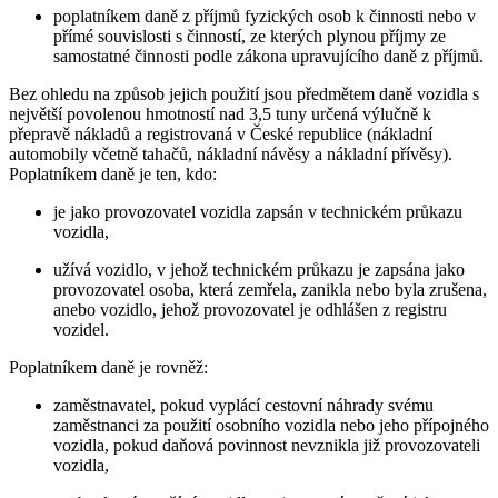
poplatníkem daně z příjmů fyzických osob
k činnosti nebo v
přímé souvislosti s činností, ze kterých plynou příjmy ze
samostatné činnosti podle zákona upravujícího daně z příjmů.
Bez ohledu na způsob jejich použití jsou předmětem daně vozidla s
největší povolenou hmotností nad 3,5 tuny určená výlučně k
přepravě nákladů a registrovaná v České republice (nákladní
automobily včetně tahačů, nákladní návěsy a nákladní přívěsy).
Poplatníkem daně je ten, kdo:
je jako provozovatel vozidla zapsán v technickém průkazu
vozidla,
užívá vozidlo, v jehož technickém průkazu je zapsána jako
provozovatel osoba, která zemřela, zanikla nebo byla zrušena,
anebo vozidlo, jehož provozovatel je odhlášen z registru
vozidel.
Poplatníkem daně je rovněž:
zaměstnavatel, pokud vyplácí cestovní náhrady svému
zaměstnanci za použití osobního vozidla nebo jeho přípojného
vozidla, pokud daňová povinnost nevznikla již provozovateli
vozidla,