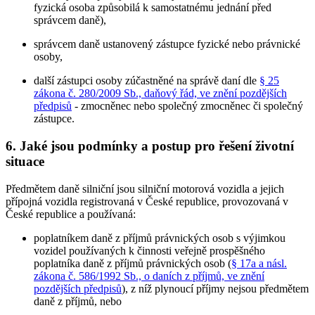
fyzická osoba způsobilá k samostatnému jednání před
správcem daně),
správcem daně ustanovený zástupce fyzické nebo právnické
osoby,
další zástupci osoby zúčastněné na správě daní dle
§ 25
zákona č. 280/2009 Sb., daňový řád, ve znění pozdějších
předpisů
- zmocněnec nebo společný zmocněnec či společný
zástupce.
6. Jaké jsou podmínky a postup pro řešení životní
situace
Předmětem daně silniční jsou silniční motorová vozidla a jejich
přípojná vozidla registrovaná v České republice, provozovaná v
České republice a používaná:
poplatníkem daně z příjmů právnických osob s výjimkou
vozidel používaných k činnosti veřejně prospěšného
poplatníka daně z příjmů právnických osob (
§ 17a a násl.
zákona č. 586/1992 Sb., o daních z příjmů, ve znění
pozdějších předpisů
), z níž plynoucí příjmy nejsou předmětem
daně z příjmů,
nebo