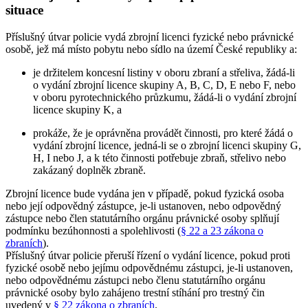
situace
Příslušný útvar policie vydá zbrojní licenci fyzické nebo právnické
osobě, jež má místo pobytu nebo sídlo na území České republiky a:
je držitelem koncesní listiny v oboru zbraní a střeliva, žádá-li
o vydání zbrojní licence skupiny A, B, C, D, E nebo F, nebo
v oboru pyrotechnického průzkumu, žádá-li o vydání zbrojní
licence skupiny K, a
prokáže, že je oprávněna provádět činnosti, pro které žádá o
vydání zbrojní licence, jedná-li se o zbrojní licenci skupiny G,
H, I nebo J, a k této činnosti potřebuje zbraň, střelivo nebo
zakázaný doplněk zbraně.
Zbrojní licence bude vydána jen v případě, pokud fyzická osoba
nebo její odpovědný zástupce, je-li ustanoven, nebo odpovědný
zástupce nebo člen statutárního orgánu právnické osoby splňují
podmínku bezúhonnosti a spolehlivosti (
§ 22 a 23 zákona o
zbraních
).
Příslušný útvar policie přeruší řízení o vydání licence, pokud proti
fyzické osobě nebo jejímu odpovědnému zástupci, je-li ustanoven,
nebo odpovědnému zástupci nebo členu statutárního orgánu
právnické osoby bylo zahájeno trestní stíhání pro trestný čin
uvedený v
§ 22 zákona o zbraních
.