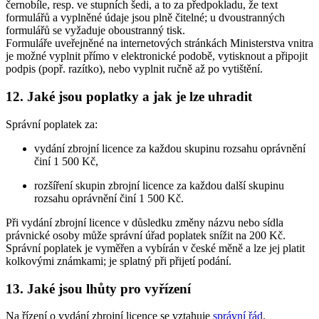
černobíle, resp. ve stupních šedi, a to za předpokladu, že text
formulářů a vyplněné údaje jsou plně čitelné; u dvoustranných
formulářů se vyžaduje oboustranný tisk.
Formuláře uveřejněné na internetových stránkách Ministerstva vnitra
je možné vyplnit přímo v elektronické podobě, vytisknout a připojit
podpis (popř. razítko), nebo vyplnit ručně až po vytištění.
12. Jaké jsou poplatky a jak je lze uhradit
Správní poplatek za:
vydání zbrojní licence za každou skupinu rozsahu oprávnění
činí 1 500 Kč,
rozšíření skupin zbrojní licence za každou další skupinu
rozsahu oprávnění činí 1 500 Kč.
Při vydání zbrojní licence v důsledku změny názvu nebo sídla
právnické osoby může správní úřad poplatek snížit na 200 Kč.
Správní poplatek je vyměřen a vybírán v české měně a lze jej platit
kolkovými známkami; je splatný při přijetí podání.
13. Jaké jsou lhůty pro vyřízení
Na řízení o vydání zbrojní licence se vztahuje
správní řád
.