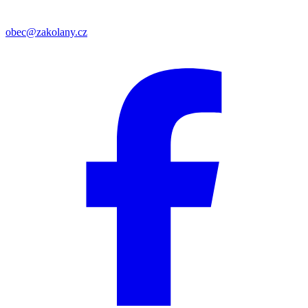
obec@zakolany.cz