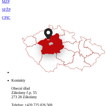
MŽP
SFŽP
CPIC
Kontakty
Obecní úřad
Zákolany č.p. 55
273 28 Zákolany
Telefon: +420 725 026 569