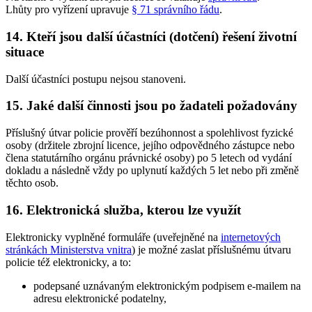
Lhůty pro vyřízení upravuje
§ 71 správního řádu
.
14. Kteří jsou další účastníci (dotčení) řešení životní
situace
Další účastníci postupu nejsou stanoveni.
15. Jaké další činnosti jsou po žadateli požadovány
Příslušný útvar policie prověří bezúhonnost a spolehlivost fyzické
osoby (držitele zbrojní licence, jejího odpovědného zástupce nebo
člena statutárního orgánu právnické osoby) po 5 letech od vydání
dokladu a následně vždy po uplynutí každých 5 let nebo při změně
těchto osob.
16. Elektronická služba, kterou lze využít
Elektronicky vyplněné formuláře (uveřejněné na
internetových
stránkách Ministerstva vnitra
) je možné zaslat příslušnému útvaru
policie též elektronicky, a to:
podepsané uznávaným elektronickým podpisem e-mailem na
adresu elektronické podatelny,