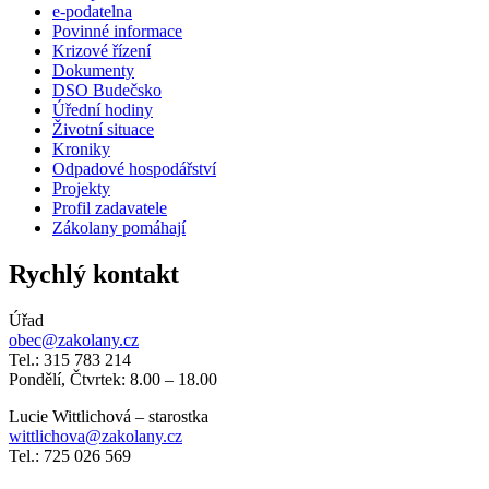
e-podatelna
Povinné informace
Krizové řízení
Dokumenty
DSO Budečsko
Úřední hodiny
Životní situace
Kroniky
Odpadové hospodářství
Projekty
Profil zadavatele
Zákolany pomáhají
Rychlý kontakt
Úřad
obec@zakolany.cz
Tel.: 315 783 214
Pondělí, Čtvrtek: 8.00 – 18.00
Lucie Wittlichová – starostka
wittlichova@zakolany.cz
Tel.: 725 026 569