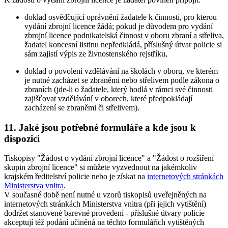
doklad osvědčující oprávnění žadatele k činnosti, pro kterou
vydání zbrojní licence žádá; pokud je důvodem pro vydání
zbrojní licence podnikatelská činnost v oboru zbraní a střeliva,
žadatel koncesní listinu nepředkládá, příslušný útvar policie si
sám zajistí výpis ze živnostenského rejstříku,
doklad o povolení vzdělávání na školách v oboru, ve kterém
je nutné zacházet se zbraněmi nebo střelivem podle zákona o
zbraních (jde-li o žadatele, který hodlá v rámci své činnosti
zajišťovat vzdělávání v oborech, které předpokládají
zacházení se zbraněmi či střelivem).
11. Jaké jsou potřebné formuláře a kde jsou k
dispozici
Tiskopisy "Žádost o vydání zbrojní licence" a "Žádost o rozšíření
skupin zbrojní licence" si můžete vyzvednout na jakémkoliv
krajském ředitelství policie nebo je získat na
internetových stránkách
Ministerstva vnitra
.
V současné době není nutné u vzorů tiskopisů uveřejněných na
internetových stránkách Ministerstva vnitra (při jejich vytištění)
dodržet stanovené barevné provedení - příslušné útvary policie
akceptují též podání učiněná na těchto formulářích vytištěných