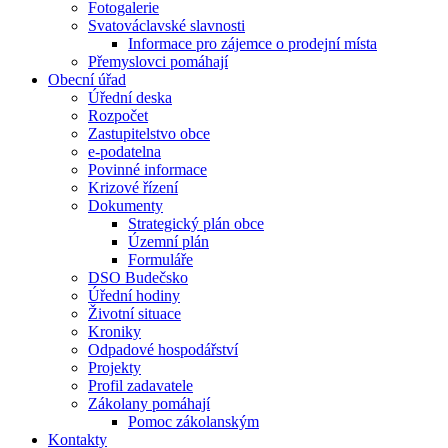
Fotogalerie
Svatováclavské slavnosti
Informace pro zájemce o prodejní místa
Přemyslovci pomáhají
Obecní úřad
Úřední deska
Rozpočet
Zastupitelstvo obce
e-podatelna
Povinné informace
Krizové řízení
Dokumenty
Strategický plán obce
Územní plán
Formuláře
DSO Budečsko
Úřední hodiny
Životní situace
Kroniky
Odpadové hospodářství
Projekty
Profil zadavatele
Zákolany pomáhají
Pomoc zákolanským
Kontakty