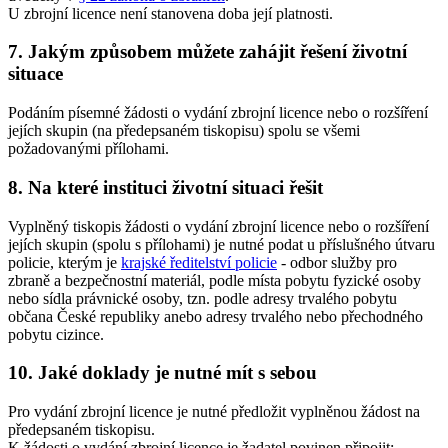
U zbrojní licence není stanovena doba její platnosti.
7. Jakým způsobem můžete zahájit řešení životní
situace
Podáním písemné žádosti o vydání zbrojní licence nebo o rozšíření
jejích skupin (na předepsaném tiskopisu) spolu se všemi
požadovanými přílohami.
8. Na které instituci životní situaci řešit
Vyplněný tiskopis žádosti o vydání zbrojní licence nebo o rozšíření
jejích skupin (spolu s přílohami) je nutné podat u příslušného útvaru
policie, kterým je
krajské ředitelství policie
- odbor služby pro
zbraně a bezpečnostní materiál, podle místa pobytu fyzické osoby
nebo sídla právnické osoby, tzn. podle adresy trvalého pobytu
občana České republiky anebo adresy trvalého nebo přechodného
pobytu cizince.
10. Jaké doklady je nutné mít s sebou
Pro vydání zbrojní licence je nutné předložit vyplněnou žádost na
předepsaném tiskopisu.
K žádosti o vydání zbrojní licence je žadatel povinen připojit: