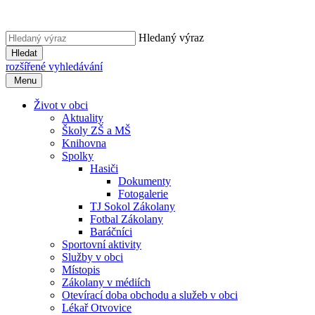
Hledaný výraz
Hledat
rozšířené vyhledávání
Menu
Život v obci
Aktuality
Školy ZŠ a MŠ
Knihovna
Spolky
Hasiči
Dokumenty
Fotogalerie
TJ Sokol Zákolany
Fotbal Zákolany
Baráčníci
Sportovní aktivity
Služby v obci
Místopis
Zákolany v médiích
Otevírací doba obchodu a služeb v obci
Lékař Otvovice