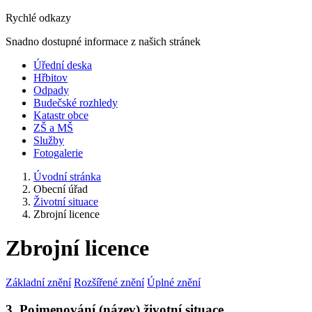
Rychlé odkazy
Snadno dostupné informace z našich stránek
Úřední deska
Hřbitov
Odpady
Budečské rozhledy
Katastr obce
ZŠ a MŠ
Služby
Fotogalerie
Úvodní stránka
Obecní úřad
Životní situace
Zbrojní licence
Zbrojní licence
Základní znění
Rozšířené znění
Úplné znění
3. Pojmenování (název) životní situace