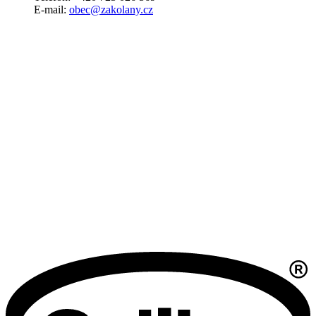
E-mail:
obec@zakolany.cz