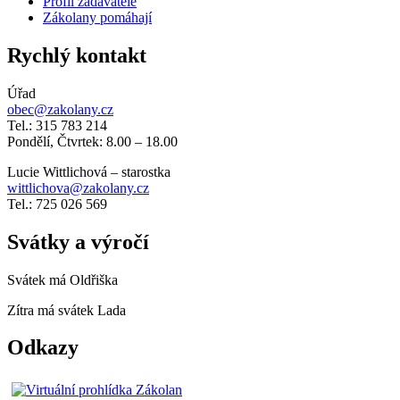
Profil zadavatele
Zákolany pomáhají
Rychlý kontakt
Úřad
obec@zakolany.cz
Tel.: 315 783 214
Pondělí, Čtvrtek: 8.00 – 18.00
Lucie Wittlichová – starostka
wittlichova@zakolany.cz
Tel.: 725 026 569
Svátky a výročí
Svátek má
Oldřiška
Zítra má svátek
Lada
Odkazy