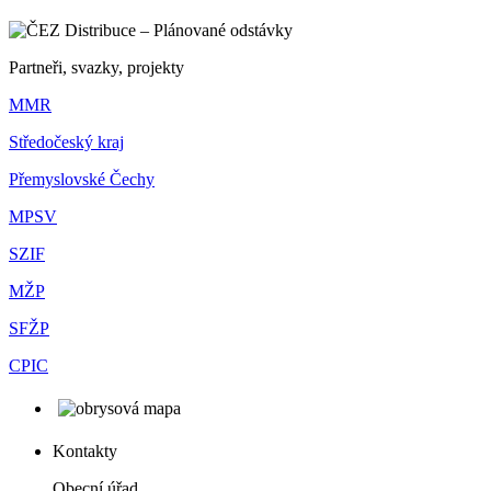
Partneři, svazky, projekty
MMR
Středočeský kraj
Přemyslovské Čechy
MPSV
SZIF
MŽP
SFŽP
CPIC
Kontakty
Obecní úřad