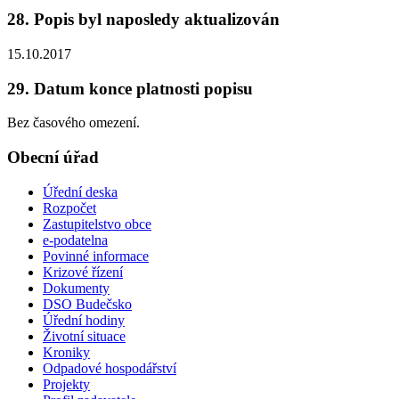
28. Popis byl naposledy aktualizován
15.10.2017
29. Datum konce platnosti popisu
Bez časového omezení.
Obecní úřad
Úřední deska
Rozpočet
Zastupitelstvo obce
e-podatelna
Povinné informace
Krizové řízení
Dokumenty
DSO Budečsko
Úřední hodiny
Životní situace
Kroniky
Odpadové hospodářství
Projekty