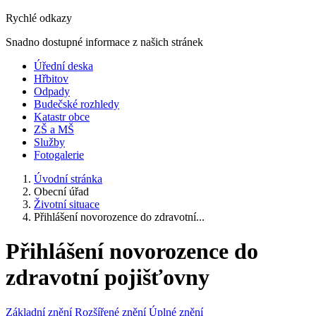
Rychlé odkazy
Snadno dostupné informace z našich stránek
Úřední deska
Hřbitov
Odpady
Budečské rozhledy
Katastr obce
ZŠ a MŠ
Služby
Fotogalerie
Úvodní stránka
Obecní úřad
Životní situace
Přihlášení novorozence do zdravotní...
Přihlášení novorozence do
zdravotní pojišťovny
Základní znění
Rozšířené znění
Úplné znění