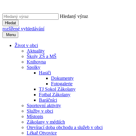
Hledaný výraz
Hledat
rozšířené vyhledávání
Menu
Život v obci
Aktuality
Školy ZŠ a MŠ
Knihovna
Spolky
Hasiči
Dokumenty
Fotogalerie
TJ Sokol Zákolany
Fotbal Zákolany
Baráčníci
Sportovní aktivity
Služby v obci
Místopis
Zákolany v médiích
Otevírací doba obchodu a služeb v obci
Lékař Otvovice