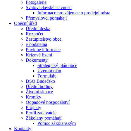
Fotogalerie
Svatováclavské slavnosti
Informace pro zájemce o prodejní místa
Přemyslovci pomáhají
Obecní úřad
Úřední deska
Rozpočet
Zastupitelstvo obce
e-podatelna
Povinné informace
Krizové řízení
Dokumenty
Strategický plán obce
Územní plán
Formuláře
DSO Budečsko
Úřední hodiny
Životní situace
Kroniky
Odpadové hospodářství
Projekty
Profil zadavatele
Zákolany pomáhají
Pomoc zákolanským
Kontakty