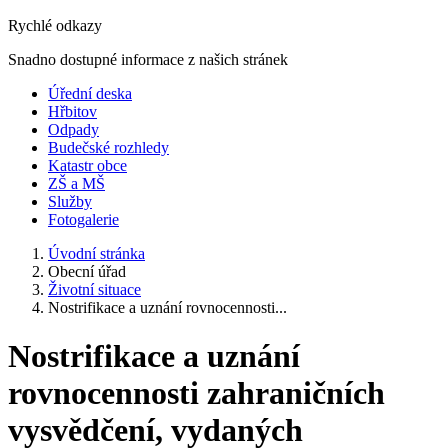
Rychlé odkazy
Snadno dostupné informace z našich stránek
Úřední deska
Hřbitov
Odpady
Budečské rozhledy
Katastr obce
ZŠ a MŠ
Služby
Fotogalerie
Úvodní stránka
Obecní úřad
Životní situace
Nostrifikace a uznání rovnocennosti...
Nostrifikace a uznání
rovnocennosti zahraničních
vysvědčení, vydaných