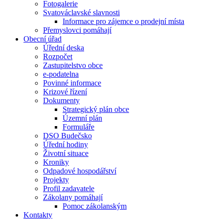
Fotogalerie
Svatováclavské slavnosti
Informace pro zájemce o prodejní místa
Přemyslovci pomáhají
Obecní úřad
Úřední deska
Rozpočet
Zastupitelstvo obce
e-podatelna
Povinné informace
Krizové řízení
Dokumenty
Strategický plán obce
Územní plán
Formuláře
DSO Budečsko
Úřední hodiny
Životní situace
Kroniky
Odpadové hospodářství
Projekty
Profil zadavatele
Zákolany pomáhají
Pomoc zákolanským
Kontakty