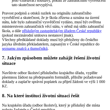
jeho vzdělávací soustavy, pokud ze zahraničního vysvědčení
tato skutečnost nevyplývá.
Pravost podpisů a otisků razítek na originálu zahraničního
vysvědčení a skutečnost, že je škola zřízena a uznána na území
státu, kde bylo zahraniční vysvědčení vydáno, musí být ověřena
ministerstvem zahraničních věcí státu, v němž má sídlo zahraniční
škola, a dále
příslušným zastupitelským úřadem České republiky
(pokud mezinárodní smlouva nestanoví jinak).
Všechny předkládané doklady musí být přeloženy do českého
jazyka úředním překladatelem, zapsaným v České republice do
seznamu znalců a tlumočníků
.
7. Jakým způsobem můžete zahájit řešení životní
situace
Navštivte odbor školství příslušného krajského úřadu, vyplňte
písemnou žádost na předepsaném formuláři, přiložte požadované
doklady a zaplaťte správní poplatek za přijetí žádosti ve výši 1 000
Kč.
8. Na které instituci životní situaci řešit
Na krajském úřadu (odbor školství), který je příslušný dle místa
pobytu žadatele v České republice.