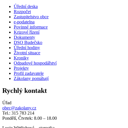
Úřední deska
Rozpočet
Zastupitelstvo obce
e-podatelna
Povinné informace
Krizové řízení
Dokumenty
DSO Budečsko
Úřední hodiny
Životní situace
Kroniky
Odpadové hospodářství
Projekty
Profil zadavatele
Zákolany pomáhají
Rychlý kontakt
Úřad
obec@zakolany.cz
Tel.: 315 783 214
Pondělí, Čtvrtek: 8.00 – 18.00
Lucie Wittlichová – starostka