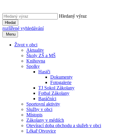
Hledaný výraz
Hledat
rozšířené vyhledávání
Menu
Život v obci
Aktuality
Školy ZŠ a MŠ
Knihovna
Spolky
Hasiči
Dokumenty
Fotogalerie
TJ Sokol Zákolany
Fotbal Zákolany
Baráčníci
Sportovní aktivity
Služby v obci
Místopis
Zákolany v médiích
Otevírací doba obchodu a služeb v obci
Lékař Otvovice