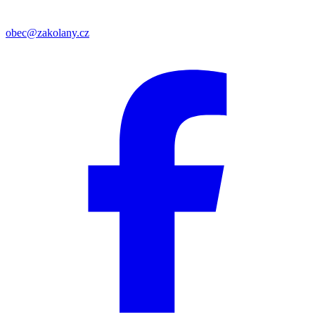
obec@zakolany.cz