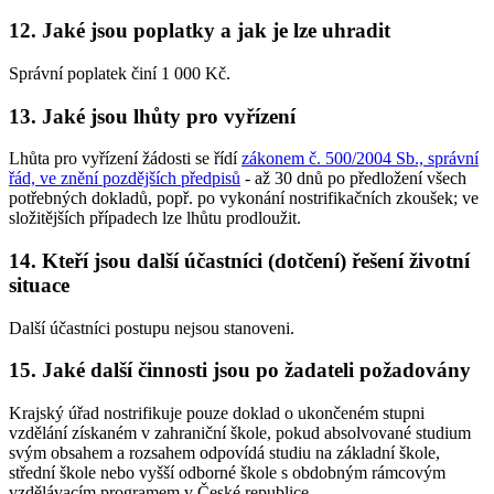
12. Jaké jsou poplatky a jak je lze uhradit
Správní poplatek činí 1 000 Kč.
13. Jaké jsou lhůty pro vyřízení
Lhůta pro vyřízení žádosti se řídí
zákonem č. 500/2004 Sb., správní
řád, ve znění pozdějších předpisů
- až 30 dnů po předložení všech
potřebných dokladů, popř. po vykonání nostrifikačních zkoušek; ve
složitějších případech lze lhůtu prodloužit.
14. Kteří jsou další účastníci (dotčení) řešení životní
situace
Další účastníci postupu nejsou stanoveni.
15. Jaké další činnosti jsou po žadateli požadovány
Krajský úřad nostrifikuje pouze doklad o ukončeném stupni
vzdělání získaném v zahraniční škole, pokud absolvované studium
svým obsahem a rozsahem odpovídá studiu na základní škole,
střední škole nebo vyšší odborné škole s obdobným rámcovým
vzdělávacím programem v České republice.