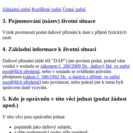
Základní znění
Rozšířené znění
Úplné znění
3. Pojmenování (název) životní situace
Vznik povinnosti podat daňové přiznání k dani z příjmů fyzických
osob
4. Základní informace k životní situaci
Daňové přiznání (dále též "DAP") jste povinni podat, pokud vám
vzniká v souladu se
zákonem č. 280/2009 Sb., daňový řád, ve znění
pozdějších předpisů
, nebo v souladu se zvláštním právním
předpisem (
zákon č. 586/1992 Sb., o daních z příjmů, ve znění
pozdějších předpisů
) tato povinnost, nebo pokud jste k tomu byli
správcem daně vyzváni.
5. Kdo je oprávněn v této věci jednat (podat žádost
apod.)
V této věci jsou oprávněni jednat:
poplatník jako daňový subjekt,
a dále podepisující osoby níže uvedené: