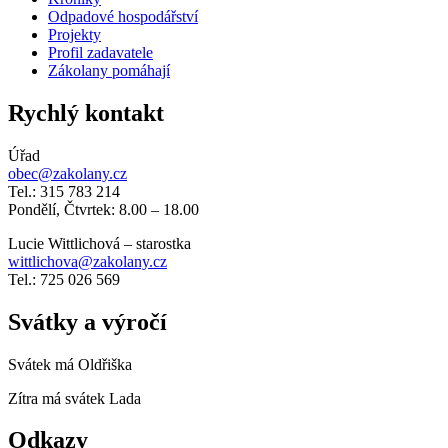
Odpadové hospodářství
Projekty
Profil zadavatele
Zákolany pomáhají
Rychlý kontakt
Úřad
obec@zakolany.cz
Tel.: 315 783 214
Pondělí, Čtvrtek: 8.00 – 18.00
Lucie Wittlichová – starostka
wittlichova@zakolany.cz
Tel.: 725 026 569
Svátky a výročí
Svátek má
Oldřiška
Zítra má svátek
Lada
Odkazy