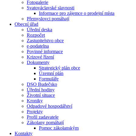
Fotogalerie
Svatováclavské slavnosti
Informace pro zájemce o prodejní místa
Přemyslovci pomáhají
Obecní úřad
Úřední deska
Rozpočet
Zastupitelstvo obce
e-podatelna
Povinné informace
Krizové řízení
Dokumenty
Strategický plán obce
Územní plán
Formuláře
DSO Budečsko
Úřední hodiny
Životní situace
Kroniky
Odpadové hospodářství
Projekty
Profil zadavatele
Zákolany pomáhají
Pomoc zákolanským
Kontakty