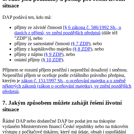
situace
DAP podává ten, kdo má:
příjmy ze závislé činnosti [
§ 6 zákona č. 586/1992 Sb., o
daních z příjmů, ve znění pozdějších předpisů
(dále též
"ZDP")], nebo
příjmy ze samostatné činnosti (
§ 7 ZDP
), nebo
příjmy z kapitálového majetku (
§ 8 ZDP
), nebo
příjmy z nájmu (
§ 9 ZDP
), nebo
ostatní příjmy (
§ 10 ZDP
).
Příjmem se rozumí příjem peněžní i nepeněžní dosažený i směnou.
Nepeněžní příjem se oceňuje podle zvláštního právního předpisu,
kterým je
zákon č. 151/1997 Sb., o oceňování majetku a o změně
některých zákonů (zákon o oceňování majetku), ve znění pozdějších
předpisů
.
7. Jakým způsobem můžete zahájit řešení životní
situace
Řádné DAP nebo dodatečné DAP lze podat jen na tiskopise
vydaném Ministerstvem financí České republiky nebo na tiskovém
výstupu z počítačové tiskárny, který má údaje, obsah i uspořádání