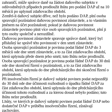
zahraničí, může správce daně na žádost daňového subjektu v
odůvodněných případech prodloužit lhůtu pro podání DAP až na 10
měsíců po uplynutí zdaňovacího období.
Zemřel-li daňový subjekt dříve, než bylo podáno DAP, plní osoba
spravující pozůstalost daňovou povinnost zůstavitele, a to vlastním
jménem na účet pozůstalosti; pokud je daňovou povinnost
zůstavitele povinno plnit více osob spravujících pozůstalost, plní ji
tyto osoby společně a nerozdílně.
Daňovou povinnost zůstavitele spravuje správce daně, který byl
příslušný ke správě této povinnosti v den smrti zůstavitele.
Osoba spravující pozůstalost je povinna podat řádné DAP do 3
měsíců ode dne smrti zůstavitele, a to za část zdaňovacího období,
která uplynula přede dnem jeho smrti; tuto lhůtu nelze prodloužit.
Osoba spravující pozůstalost je povinna podat řádné DAP do 30 dnů
ode dne skončení řízení o pozůstalosti, a to za část zdaňovacího
období, která uplynula do dne předcházejícího dni skončení řízení o
pozůstalosti.
Při insolvenčním řízení je daňový subjekt povinen podat nejpozději
do 30 dnů ode dne účinnosti rozhodnutí o úpadku řádné DAP za
část zdaňovacího období, která uplynula do dne předcházejícího
účinnosti tohoto rozhodnutí a za kterou dosud nebylo podáno; tuto
lhůtu nelze prodloužit.
Lhůty, ve kterých je daňový subjekt povinen podat řádné DAP nebo
dodatečné DAP v průběhu insolvenčního řízení, zůstávají
zachovány.