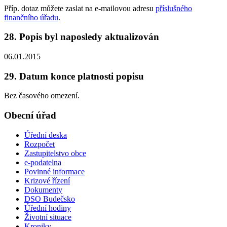
Příp. dotaz můžete zaslat na e-mailovou adresu
příslušného
finančního úřadu
.
28. Popis byl naposledy aktualizován
06.01.2015
29. Datum konce platnosti popisu
Bez časového omezení.
Obecní úřad
Úřední deska
Rozpočet
Zastupitelstvo obce
e-podatelna
Povinné informace
Krizové řízení
Dokumenty
DSO Budečsko
Úřední hodiny
Životní situace
Kroniky