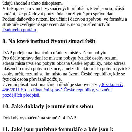
údajů shodné s tímto tiskopisem.
V tiskopisech a v nich vyznačených přílohách, které jsou součástí
podání, lze požadovat pouze údaje nezbytné pro správu daní.
Podání daňového tvrzení lze učinit i datovou zprávou, ve formátu a
struktuře zveřejněné správcem daně, nebo prostřednictvím
Daňového portálu
.
8. Na které instituci životní situaci řešit
DAP podejte na finančním úřadu v místě vašeho pobytu.
Pro účely správy daní se místem pobytu fyzické osoby rozumí
adresa místa trvalého pobytu občana České republiky, nebo adresa
hlášeného místa pobytu cizince, a nelze-li takto místo pobytu fyzické
osoby určit, rozumí se jím místo na území České republiky, kde se
fyzická osoba převážně zdržuje.
Územní působnost finančních úřadů je stanovena v
§ 8 zákona č.
456/2011 Sb., o Finanční správě České republiky, ve znění
pozdějších předpisů
.
10. Jaké doklady je nutné mít s sebou
Doklady vyznačené na straně č. 4 DAP.
11. Jaké jsou potřebné formuláře a kde jsou k