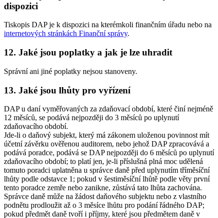
dispozici
Tiskopis DAP je k dispozici na kterémkoli finančním úřadu nebo na
internetových stránkách Finanční správy
.
12. Jaké jsou poplatky a jak je lze uhradit
Správní ani jiné poplatky nejsou stanoveny.
13. Jaké jsou lhůty pro vyřízení
DAP u daní vyměřovaných za zdaňovací období, které činí nejméně
12 měsíců, se podává nejpozději do 3 měsíců po uplynutí
zdaňovacího období.
Jde-li o daňový subjekt, který má zákonem uloženou povinnost mít
účetní závěrku ověřenou auditorem, nebo jehož DAP zpracovává a
podává poradce, podává se DAP nejpozději do 6 měsíců po uplynutí
zdaňovacího období; to platí jen, je-li příslušná plná moc udělená
tomuto poradci uplatněna u správce daně před uplynutím tříměsíční
lhůty podle odstavce 1; pokud v šestiměsíční lhůtě podle věty první
tento poradce zemře nebo zanikne, zůstává tato lhůta zachována.
Správce daně může na žádost daňového subjektu nebo z vlastního
podnětu prodloužit až o 3 měsíce lhůtu pro podání řádného DAP;
pokud předmět daně tvoří i příjmy, které jsou předmětem daně v