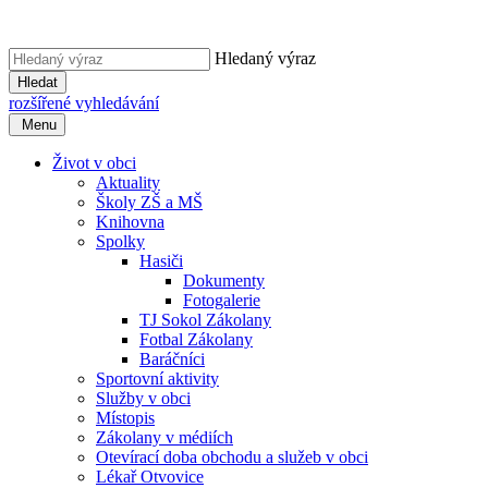
Hledaný výraz
Hledat
rozšířené vyhledávání
Menu
Život v obci
Aktuality
Školy ZŠ a MŠ
Knihovna
Spolky
Hasiči
Dokumenty
Fotogalerie
TJ Sokol Zákolany
Fotbal Zákolany
Baráčníci
Sportovní aktivity
Služby v obci
Místopis
Zákolany v médiích
Otevírací doba obchodu a služeb v obci
Lékař Otvovice