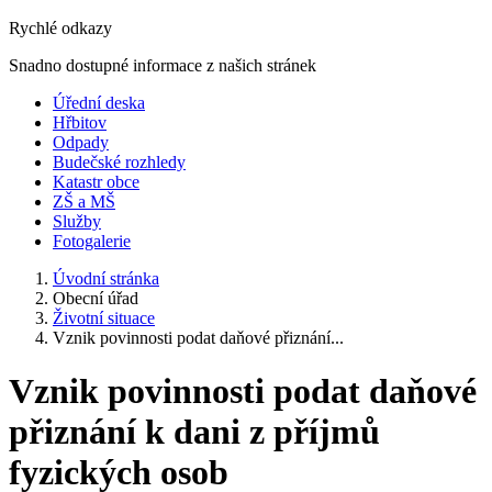
Rychlé odkazy
Snadno dostupné informace z našich stránek
Úřední deska
Hřbitov
Odpady
Budečské rozhledy
Katastr obce
ZŠ a MŠ
Služby
Fotogalerie
Úvodní stránka
Obecní úřad
Životní situace
Vznik povinnosti podat daňové přiznání...
Vznik povinnosti podat daňové
přiznání k dani z příjmů
fyzických osob