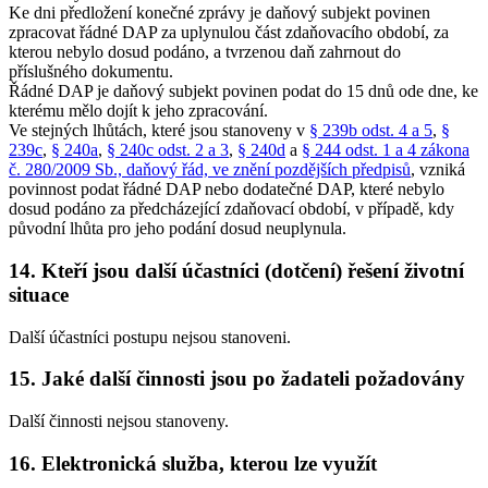
Ke dni předložení konečné zprávy je daňový subjekt povinen
zpracovat řádné DAP za uplynulou část zdaňovacího období, za
kterou nebylo dosud podáno, a tvrzenou daň zahrnout do
příslušného dokumentu.
Řádné DAP je daňový subjekt povinen podat do 15 dnů ode dne, ke
kterému mělo dojít k jeho zpracování.
Ve stejných lhůtách, které jsou stanoveny v
§ 239b odst. 4 a 5
,
§
239c
,
§ 240a
,
§ 240c odst. 2 a 3
,
§ 240d
a
§ 244 odst. 1 a 4 zákona
č. 280/2009 Sb., daňový řád, ve znění pozdějších předpisů
, vzniká
povinnost podat řádné DAP nebo dodatečné DAP, které nebylo
dosud podáno za předcházející zdaňovací období, v případě, kdy
původní lhůta pro jeho podání dosud neuplynula.
14. Kteří jsou další účastníci (dotčení) řešení životní
situace
Další účastníci postupu nejsou stanoveni.
15. Jaké další činnosti jsou po žadateli požadovány
Další činnosti nejsou stanoveny.
16. Elektronická služba, kterou lze využít