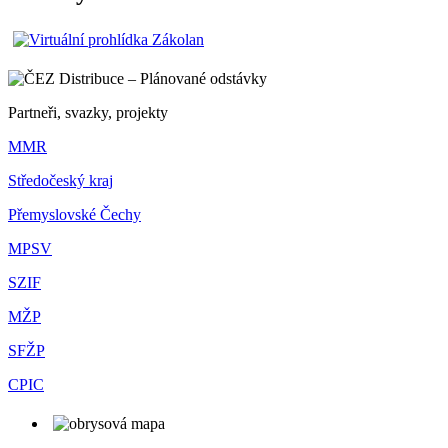
Partneři, svazky, projekty
MMR
Středočeský kraj
Přemyslovské Čechy
MPSV
SZIF
MŽP
SFŽP
CPIC