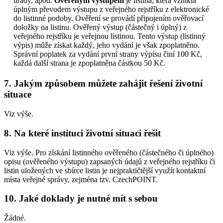
úřady, apod.
Ověřeným výstupem
je listina, která vznikla
úplným převodem výstupu z veřejného rejstříku z elektronické
do listinné podoby. Ověření se provádí připojením ověřovací
doložky na listinu. Ověřený výstup (částečný i úplný) z
veřejného rejstříku je veřejnou listinou. Tento výstup (listinný
výpis) může získat každý, jeho vydání je však zpoplatněno.
Správní poplatek za vydání první strany výpisu činí 100 Kč,
každá další strana je zpoplatněna částkou 50 Kč.
7. Jakým způsobem můžete zahájit řešení životní
situace
Viz výše.
8. Na které instituci životní situaci řešit
Viz výše. Pro získání listinného ověřeného (částečného či úplného)
opisu (ověřeného výstupu) zapsaných údajů z veřejného rejstříku či
listin uložených ve sbírce listin je nejpraktičtější využít kontaktní
místa veřejné správy, zejména tzv. CzechPOINT.
10. Jaké doklady je nutné mít s sebou
Žádné.