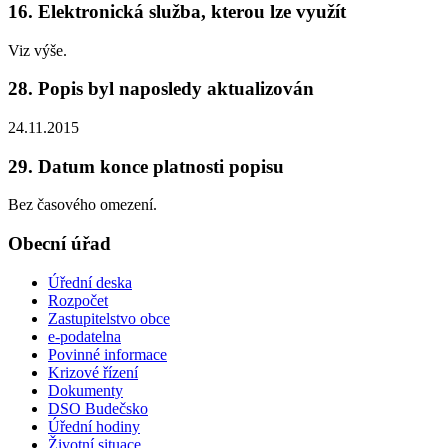
16. Elektronická služba, kterou lze využít
Viz výše.
28. Popis byl naposledy aktualizován
24.11.2015
29. Datum konce platnosti popisu
Bez časového omezení.
Obecní úřad
Úřední deska
Rozpočet
Zastupitelstvo obce
e-podatelna
Povinné informace
Krizové řízení
Dokumenty
DSO Budečsko
Úřední hodiny
Životní situace