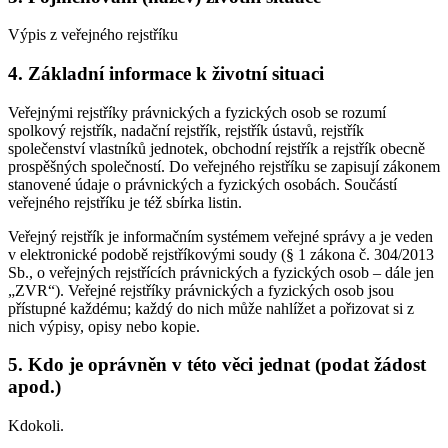
Výpis z veřejného rejstříku
4. Základní informace k životní situaci
Veřejnými rejstříky právnických a fyzických osob se rozumí
spolkový rejstřík, nadační rejstřík, rejstřík ústavů, rejstřík
společenství vlastníků jednotek, obchodní rejstřík a rejstřík obecně
prospěšných společností. Do veřejného rejstříku se zapisují zákonem
stanovené údaje o právnických a fyzických osobách. Součástí
veřejného rejstříku je též sbírka listin.
Veřejný rejstřík je informačním systémem veřejné správy a je veden
v elektronické podobě rejstříkovými soudy (§ 1 zákona č. 304/2013
Sb., o veřejných rejstřících právnických a fyzických osob – dále jen
„ZVR“). Veřejné rejstříky právnických a fyzických osob jsou
přístupné každému; každý do nich může nahlížet a pořizovat si z
nich výpisy, opisy nebo kopie.
5. Kdo je oprávněn v této věci jednat (podat žádost
apod.)
Kdokoli.