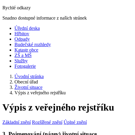
Rychlé odkazy
Snadno dostupné informace z našich stránek
Úřední deska
Hřbitov
Odpady
Budečské rozhledy
Katastr obce
ZŠ a MŠ
Služby
Fotogalerie
Úvodní stránka
Obecní úřad
Životní situace
Výpis z veřejného rejstříku
Výpis z veřejného rejstříku
Základní znění
Rozšířené znění
Úplné znění
3. Pojmenování (název) životní situace