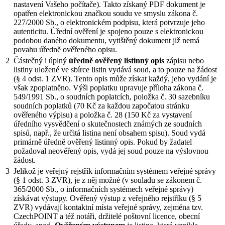
nastavení Vašeho počítače). Takto získaný PDF dokument je
opatřen elektronickou značkou soudu ve smyslu zákona č.
227/2000 Sb., o elektronickém podpisu, která potvrzuje jeho
autenticitu. Úřední ověření je spojeno pouze s elektronickou
podobou daného dokumentu, vytištěný dokument již nemá
povahu úředně ověřeného opisu.
2
Částečný i úplný
úředně ověřený listinný opis
zápisu nebo
listiny uložené ve sbírce listin vydává soud, a to pouze na žádost
(§ 4 odst. 1 ZVR). Tento opis může získat každý, jeho vydání je
však zpoplatněno. Výši poplatku upravuje příloha zákona č.
549/1991 Sb., o soudních poplatcích, položka č. 30 sazebníku
soudních poplatků (70 Kč za každou započatou stránku
ověřeného výpisu) a položka č. 28 (150 Kč za vystavení
úředního vysvědčení o skutečnostech známých ze soudních
spisů, např., že určitá listina není obsahem spisu). Soud vydá
primárně úředně ověřený listinný opis. Pokud by žadatel
požadoval neověřený opis, vydá jej soud pouze na výslovnou
žádost.
3
Jelikož je veřejný rejstřík informačním systémem veřejné správy
(§ 1 odst. 3 ZVR), je z něj možné (v souladu se zákonem č.
365/2000 Sb., o informačních systémech veřejné správy)
získávat výstupy. Ověřený výstup z veřejného rejstříku (§ 5
ZVR) vydávají kontaktní místa veřejné správy, zejména tzv.
CzechPOINT a též notáři, držitelé poštovní licence, obecní