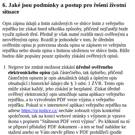
6. Jaké jsou podmínky a postup pro řešení životní
situace
Opis zápisu údajů a listin založených ve sbírce listin z veřejného
rejstříku lze získat hned několika způsoby, přičemž nejčastěji bude
využit způsob třetí. Předně je však nutné rozlišit mezi ověřenými a
neověřenými opisy. Rozdíl je jednoduše v tom, že úředním
ověřením opisu je potvrzena shoda opisu se zápisem ve veřejném
rejstříku nebo shoda opisu s listinou uloženou ve sbírce listin. Blíže
budou dále popsány pouze způsoby získání ověřených opisů.
1
Nejprve lze zmínit možnost získání
úředně ověřeného
elektronického opisu
(jak částečného, tak úplného, přičemž
částečným opisem je opis aktuálních údajů a úplným opis
obsahující i historické údaje) dle § 3 odst. 1 ZVR. Tento opis
může získat každý, jeho získání je bezplatné. Získat úředně
ověřený elektronický opis umožňuje sama aplikace veřejného
rejstříku, a to vytvořením PDF verze výpisu z veřejného
rejstříku. Pokud si v internetové aplikaci veřejného rejstříku na
adrese
https://or.justice.cz/
necháte zobrazit výpis konkrétní
společnosti, tak na konci webové stránky s výpisem je vpravo
ikona s popisem "Stáhnout PDF verzi výpisu". Po kliknutí na ní
se připraví příslušný PDF dokument - a ten se buď nabídne ke
stažení anebo se Vám otevře přímo v PDF prohlížeči (podle