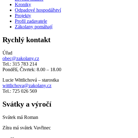
Kroniky
Odpadové hospodářství
Projekty
Profil zadavatele
Zákolany pomáhají
Rychlý kontakt
Úřad
obec@zakolany.cz
Tel.: 315 783 214
Pondělí, Čtvrtek: 8.00 – 18.00
Lucie Wittlichová – starostka
wittlichova@zakolany.cz
Tel.: 725 026 569
Svátky a výročí
Svátek má
Roman
Zítra má svátek
Vavřinec