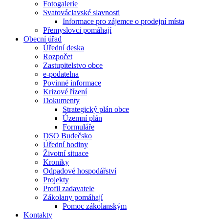
Fotogalerie
Svatováclavské slavnosti
Informace pro zájemce o prodejní místa
Přemyslovci pomáhají
Obecní úřad
Úřední deska
Rozpočet
Zastupitelstvo obce
e-podatelna
Povinné informace
Krizové řízení
Dokumenty
Strategický plán obce
Územní plán
Formuláře
DSO Budečsko
Úřední hodiny
Životní situace
Kroniky
Odpadové hospodářství
Projekty
Profil zadavatele
Zákolany pomáhají
Pomoc zákolanským
Kontakty