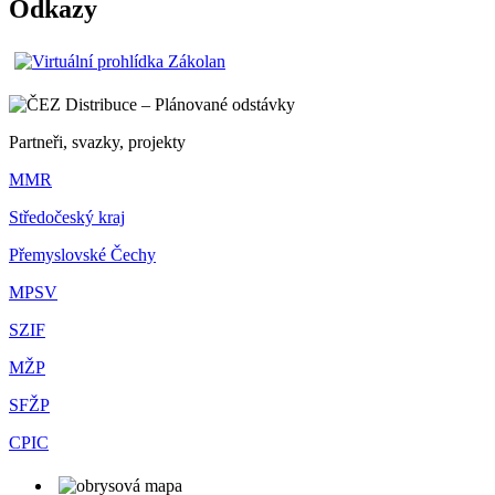
Odkazy
Partneři, svazky, projekty
MMR
Středočeský kraj
Přemyslovské Čechy
MPSV
SZIF
MŽP
SFŽP
CPIC