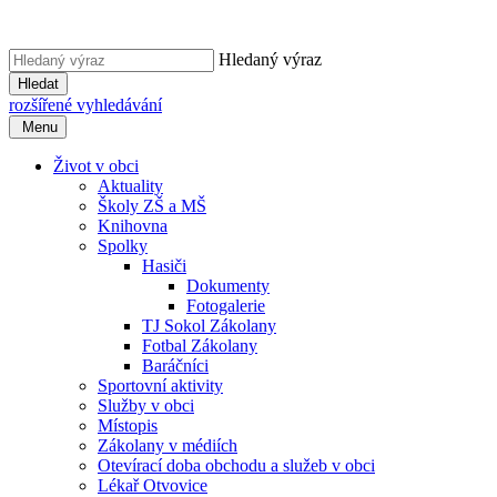
Hledaný výraz
Hledat
rozšířené vyhledávání
Menu
Život v obci
Aktuality
Školy ZŠ a MŠ
Knihovna
Spolky
Hasiči
Dokumenty
Fotogalerie
TJ Sokol Zákolany
Fotbal Zákolany
Baráčníci
Sportovní aktivity
Služby v obci
Místopis
Zákolany v médiích
Otevírací doba obchodu a služeb v obci
Lékař Otvovice