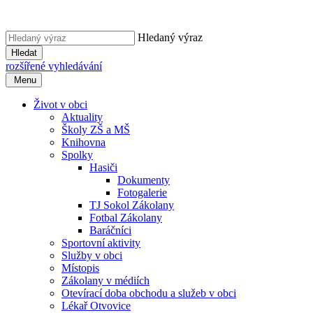
Hledaný výraz
Hledat
rozšířené vyhledávání
Menu
Život v obci
Aktuality
Školy ZŠ a MŠ
Knihovna
Spolky
Hasiči
Dokumenty
Fotogalerie
TJ Sokol Zákolany
Fotbal Zákolany
Baráčníci
Sportovní aktivity
Služby v obci
Místopis
Zákolany v médiích
Otevírací doba obchodu a služeb v obci
Lékař Otvovice