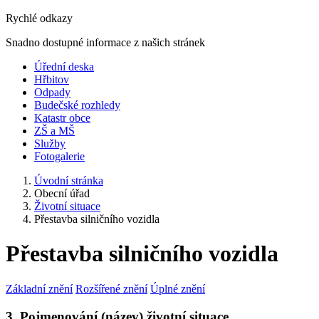
Rychlé odkazy
Snadno dostupné informace z našich stránek
Úřední deska
Hřbitov
Odpady
Budečské rozhledy
Katastr obce
ZŠ a MŠ
Služby
Fotogalerie
Úvodní stránka
Obecní úřad
Životní situace
Přestavba silničního vozidla
Přestavba silničního vozidla
Základní znění
Rozšířené znění
Úplné znění
3. Pojmenování (název) životní situace