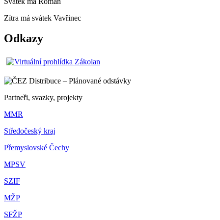
Svátek má
Roman
Zítra má svátek
Vavřinec
Odkazy
Partneři, svazky, projekty
MMR
Středočeský kraj
Přemyslovské Čechy
MPSV
SZIF
MŽP
SFŽP