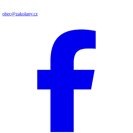
obec@zakolany.cz