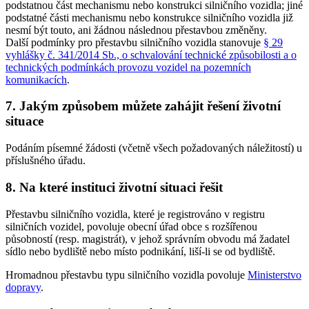
podstatnou část mechanismu nebo konstrukci silničního vozidla; jiné
podstatné části mechanismu nebo konstrukce silničního vozidla již
nesmí být touto, ani žádnou následnou přestavbou změněny.
Další podmínky pro přestavbu silničního vozidla stanovuje
§ 29
vyhlášky č. 341/2014 Sb., o schvalování technické způsobilosti a o
technických podmínkách provozu vozidel na pozemních
komunikacích
.
7. Jakým způsobem můžete zahájit řešení životní
situace
Podáním písemné žádosti (včetně všech požadovaných náležitostí) u
příslušného úřadu.
8. Na které instituci životní situaci řešit
Přestavbu silničního vozidla, které je registrováno v registru
silničních vozidel, povoluje obecní úřad obce s rozšířenou
působností (resp. magistrát), v jehož správním obvodu má žadatel
sídlo nebo bydliště nebo místo podnikání, liší-li se od bydliště.
Hromadnou přestavbu typu silničního vozidla povoluje
Ministerstvo
dopravy
.