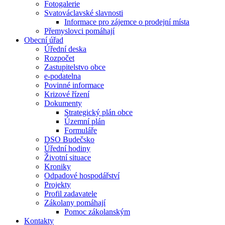
Fotogalerie
Svatováclavské slavnosti
Informace pro zájemce o prodejní místa
Přemyslovci pomáhají
Obecní úřad
Úřední deska
Rozpočet
Zastupitelstvo obce
e-podatelna
Povinné informace
Krizové řízení
Dokumenty
Strategický plán obce
Územní plán
Formuláře
DSO Budečsko
Úřední hodiny
Životní situace
Kroniky
Odpadové hospodářství
Projekty
Profil zadavatele
Zákolany pomáhají
Pomoc zákolanským
Kontakty