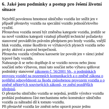
6. Jaké jsou podmínky a postup pro řešení životní
situace
Největší povolenou hmotnost silničního vozidla lze snížit jen v
případě přestavby vozidla na speciální vozidlo jednoúčelového
využití.
Přestavbou vozidla nesmí být změněna kategorie vozidla, jestliže se
na nově vzniklou kategorii vztahují přísnější technické požadavky
stanovené prováděcím právním předpisem pro brzdy vozidla, vnější
hluk vozidla, emise škodlivin ve výfukových plynech vozidla nebo
prvky aktivní a pasivní bezpečnosti.
Přestavbu vozidla výměnou karoserie lze povolit jen v rámci jedné
typové řady vozidla.
Nahrazuje-li se nebo doplňuje-li se vozidlo novou nebo jinou
součástí nebo výbavou, musí tato součást nebo výbava splňovat
podmínky stanovené
zákonem č. 56/2001 Sb., o podmínkách
provozu vozidel na pozemních komunikacích a o změně zákona o
pojištění odpovědnosti za škodu způsobenou provozem vozidla a o
změně některých souvisejících zákonů, ve znění pozdějších
předpisů
.
O přestavbu silničního vozidla se nejedná, jestliže výrobce vozidla
prohlásí podstatnou část mechanismu nebo konstrukce silničního
vozidla za náhradní díl k tomuto vozidlu.
Při přestavbě vozidla lze změnit nebo upravit pouze jednu