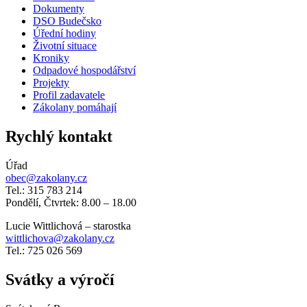
Dokumenty
DSO Budečsko
Úřední hodiny
Životní situace
Kroniky
Odpadové hospodářství
Projekty
Profil zadavatele
Zákolany pomáhají
Rychlý kontakt
Úřad
obec@zakolany.cz
Tel.: 315 783 214
Pondělí, Čtvrtek: 8.00 – 18.00
Lucie Wittlichová – starostka
wittlichova@zakolany.cz
Tel.: 725 026 569
Svátky a výročí