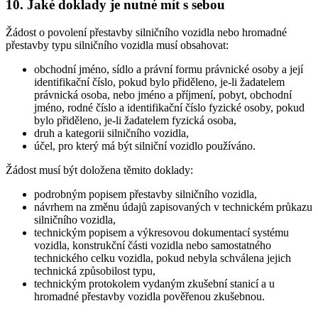
10. Jaké doklady je nutné mít s sebou
Žádost o povolení přestavby silničního vozidla nebo hromadné
přestavby typu silničního vozidla musí obsahovat:
obchodní jméno, sídlo a právní formu právnické osoby a její
identifikační číslo, pokud bylo přiděleno, je-li žadatelem
právnická osoba, nebo jméno a příjmení, pobyt, obchodní
jméno, rodné číslo a identifikační číslo fyzické osoby, pokud
bylo přiděleno, je-li žadatelem fyzická osoba,
druh a kategorii silničního vozidla,
účel, pro který má být silniční vozidlo používáno.
Žádost musí být doložena těmito doklady:
podrobným popisem přestavby silničního vozidla,
návrhem na změnu údajů zapisovaných v technickém průkazu
silničního vozidla,
technickým popisem a výkresovou dokumentací systému
vozidla, konstrukční části vozidla nebo samostatného
technického celku vozidla, pokud nebyla schválena jejich
technická způsobilost typu,
technickým protokolem vydaným zkušební stanicí a u
hromadné přestavby vozidla pověřenou zkušebnou.