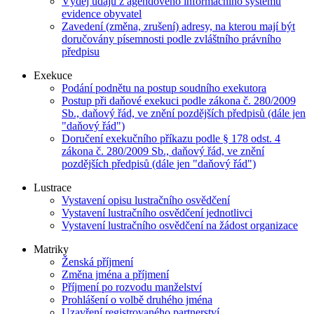
Výdej údajů z agendového informačního systému
evidence obyvatel
Zavedení (změna, zrušení) adresy, na kterou mají být
doručovány písemnosti podle zvláštního právního
předpisu
Exekuce
Podání podnětu na postup soudního exekutora
Postup při daňové exekuci podle zákona č. 280/2009
Sb., daňový řád, ve znění pozdějších předpisů (dále jen
"daňový řád")
Doručení exekučního příkazu podle § 178 odst. 4
zákona č. 280/2009 Sb., daňový řád, ve znění
pozdějších předpisů (dále jen "daňový řád")
Lustrace
Vystavení opisu lustračního osvědčení
Vystavení lustračního osvědčení jednotlivci
Vystavení lustračního osvědčení na žádost organizace
Matriky
Ženská příjmení
Změna jména a příjmení
Příjmení po rozvodu manželství
Prohlášení o volbě druhého jména
Uzavření registrovaného partnerství