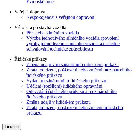
Evropské unie
Veřejná doprava
Nespokojenost s veřejnou dopravou
Výroba a přestavba vozidla
Přestavba silničního vozidla
Výroba jednotlivého silničního vozidla (povolení
výroby jednotlivého silničního vozidla a následné
schvalování technické způsobilosti)
Řidičské průkazy
Změna údajů v mezinárodním řidičském průkazu
Ztráta, odcizení, poškození nebo zničení mezinárodního
řidičského průkazu
Vydání mezinárodního řidičského průkazu
Udělení (rozšíření) řidičského oprávnění
Odevzdání řidičského průkazu a mezinárodního
řidičského průkazu
Změna údajů v řidičském průkazu
Ztráta, odcizení, poškození nebo zničení řidičského
průkazu
Finance