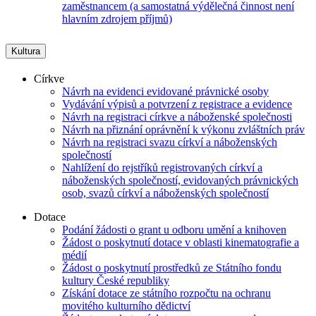
zaměstnancem (a samostatná výdělečná činnost není
hlavním zdrojem příjmů)
Kultura
Církve
Návrh na evidenci evidované právnické osoby
Vydávání výpisů a potvrzení z registrace a evidence
Návrh na registraci církve a náboženské společnosti
Návrh na přiznání oprávnění k výkonu zvláštních práv
Návrh na registraci svazu církví a náboženských
společností
Nahlížení do rejstříků registrovaných církví a
náboženských společností, evidovaných právnických
osob, svazů církví a náboženských společností
Dotace
Podání žádosti o grant u odboru umění a knihoven
Žádost o poskytnutí dotace v oblasti kinematografie a
médií
Žádost o poskytnutí prostředků ze Státního fondu
kultury České republiky
Získání dotace ze státního rozpočtu na ochranu
movitého kulturního dědictví