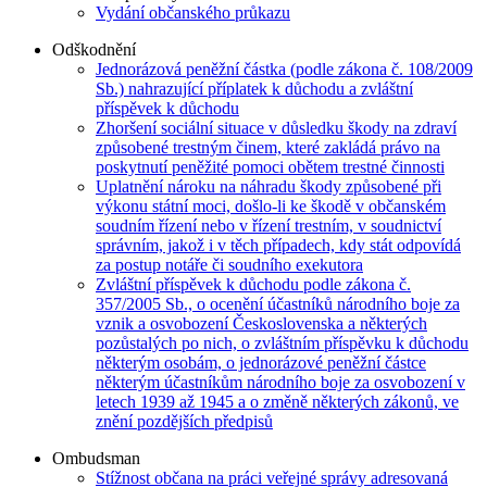
Vydání občanského průkazu
Odškodnění
Jednorázová peněžní částka (podle zákona č. 108/2009
Sb.) nahrazující příplatek k důchodu a zvláštní
příspěvek k důchodu
Zhoršení sociální situace v důsledku škody na zdraví
způsobené trestným činem, které zakládá právo na
poskytnutí peněžité pomoci obětem trestné činnosti
Uplatnění nároku na náhradu škody způsobené při
výkonu státní moci, došlo-li ke škodě v občanském
soudním řízení nebo v řízení trestním, v soudnictví
správním, jakož i v těch případech, kdy stát odpovídá
za postup notáře či soudního exekutora
Zvláštní příspěvek k důchodu podle zákona č.
357/2005 Sb., o ocenění účastníků národního boje za
vznik a osvobození Československa a některých
pozůstalých po nich, o zvláštním příspěvku k důchodu
některým osobám, o jednorázové peněžní částce
některým účastníkům národního boje za osvobození v
letech 1939 až 1945 a o změně některých zákonů, ve
znění pozdějších předpisů
Ombudsman
Stížnost občana na práci veřejné správy adresovaná