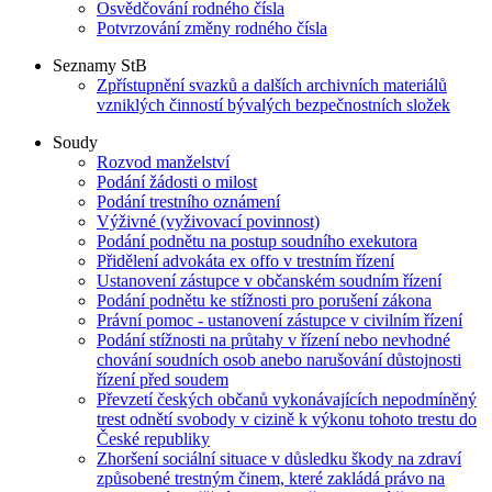
Osvědčování rodného čísla
Potvrzování změny rodného čísla
Seznamy StB
Zpřístupnění svazků a dalších archivních materiálů
vzniklých činností bývalých bezpečnostních složek
Soudy
Rozvod manželství
Podání žádosti o milost
Podání trestního oznámení
Výživné (vyživovací povinnost)
Podání podnětu na postup soudního exekutora
Přidělení advokáta ex offo v trestním řízení
Ustanovení zástupce v občanském soudním řízení
Podání podnětu ke stížnosti pro porušení zákona
Právní pomoc - ustanovení zástupce v civilním řízení
Podání stížnosti na průtahy v řízení nebo nevhodné
chování soudních osob anebo narušování důstojnosti
řízení před soudem
Převzetí českých občanů vykonávajících nepodmíněný
trest odnětí svobody v cizině k výkonu tohoto trestu do
České republiky
Zhoršení sociální situace v důsledku škody na zdraví
způsobené trestným činem, které zakládá právo na