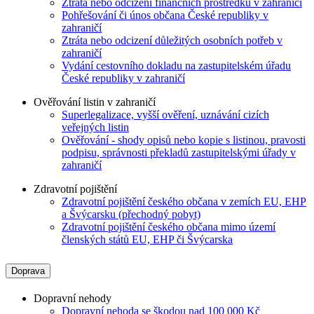
Ztráta nebo odcizení finančních prostředků v zahraničí
Pohřešování či únos občana České republiky v
zahraničí
Ztráta nebo odcizení důležitých osobních potřeb v
zahraničí
Vydání cestovního dokladu na zastupitelském úřadu
České republiky v zahraničí
Ověřování listin v zahraničí
Superlegalizace, vyšší ověření, uznávání cizích
veřejných listin
Ověřování - shody opisů nebo kopie s listinou, pravosti
podpisu, správnosti překladů zastupitelskými úřady v
zahraničí
Zdravotní pojištění
Zdravotní pojištění českého občana v zemích EU, EHP
a Švýcarsku (přechodný pobyt)
Zdravotní pojištění českého občana mimo území
členských států EU, EHP či Švýcarska
Doprava
Dopravní nehody
Dopravní nehoda se škodou nad 100 000 Kč