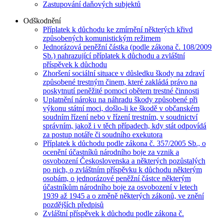
Zastupování daňových subjektů
Odškodnění
Příplatek k důchodu ke zmírnění některých křivd
způsobených komunistickým režimem
Jednorázová peněžní částka (podle zákona č. 108/2009
Sb.) nahrazující příplatek k důchodu a zvláštní
příspěvek k důchodu
Zhoršení sociální situace v důsledku škody na zdraví
způsobené trestným činem, které zakládá právo na
poskytnutí peněžité pomoci obětem trestné činnosti
Uplatnění nároku na náhradu škody způsobené při
výkonu státní moci, došlo-li ke škodě v občanském
soudním řízení nebo v řízení trestním, v soudnictví
správním, jakož i v těch případech, kdy stát odpovídá
za postup notáře či soudního exekutora
Příplatek k důchodu podle zákona č. 357/2005 Sb., o
ocenění účastníků národního boje za vznik a
osvobození Československa a některých pozůstalých
po nich, o zvláštním příspěvku k důchodu některým
osobám, o jednorázové peněžní částce některým
účastníkům národního boje za osvobození v letech
1939 až 1945 a o změně některých zákonů, ve znění
pozdějších předpisů
Zvláštní příspěvek k důchodu podle zákona č.