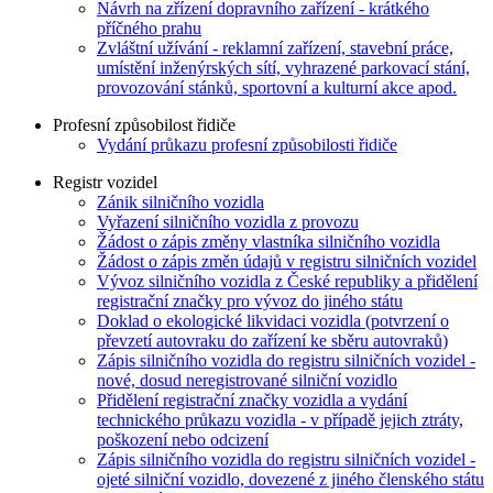
Návrh na zřízení dopravního zařízení - krátkého
příčného prahu
Zvláštní užívání - reklamní zařízení, stavební práce,
umístění inženýrských sítí, vyhrazené parkovací stání,
provozování stánků, sportovní a kulturní akce apod.
Profesní způsobilost řidiče
Vydání průkazu profesní způsobilosti řidiče
Registr vozidel
Zánik silničního vozidla
Vyřazení silničního vozidla z provozu
Žádost o zápis změny vlastníka silničního vozidla
Žádost o zápis změn údajů v registru silničních vozidel
Vývoz silničního vozidla z České republiky a přidělení
registrační značky pro vývoz do jiného státu
Doklad o ekologické likvidaci vozidla (potvrzení o
převzetí autovraku do zařízení ke sběru autovraků)
Zápis silničního vozidla do registru silničních vozidel -
nové, dosud neregistrované silniční vozidlo
Přidělení registrační značky vozidla a vydání
technického průkazu vozidla - v případě jejich ztráty,
poškození nebo odcizení
Zápis silničního vozidla do registru silničních vozidel -
ojeté silniční vozidlo, dovezené z jiného členského státu