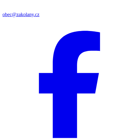
obec@zakolany.cz