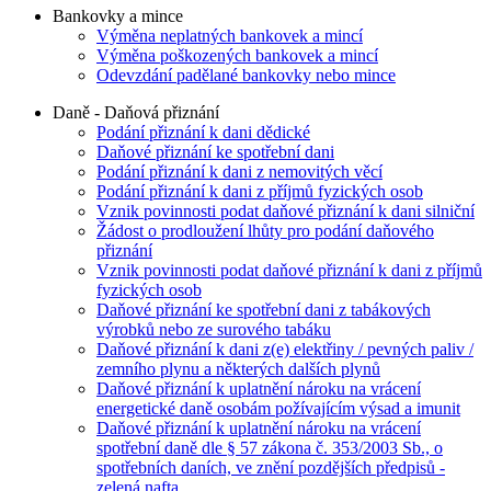
Bankovky a mince
Výměna neplatných bankovek a mincí
Výměna poškozených bankovek a mincí
Odevzdání padělané bankovky nebo mince
Daně - Daňová přiznání
Podání přiznání k dani dědické
Daňové přiznání ke spotřební dani
Podání přiznání k dani z nemovitých věcí
Podání přiznání k dani z příjmů fyzických osob
Vznik povinnosti podat daňové přiznání k dani silniční
Žádost o prodloužení lhůty pro podání daňového
přiznání
Vznik povinnosti podat daňové přiznání k dani z příjmů
fyzických osob
Daňové přiznání ke spotřební dani z tabákových
výrobků nebo ze surového tabáku
Daňové přiznání k dani z(e) elektřiny / pevných paliv /
zemního plynu a některých dalších plynů
Daňové přiznání k uplatnění nároku na vrácení
energetické daně osobám požívajícím výsad a imunit
Daňové přiznání k uplatnění nároku na vrácení
spotřební daně dle § 57 zákona č. 353/2003 Sb., o
spotřebních daních, ve znění pozdějších předpisů -
zelená nafta