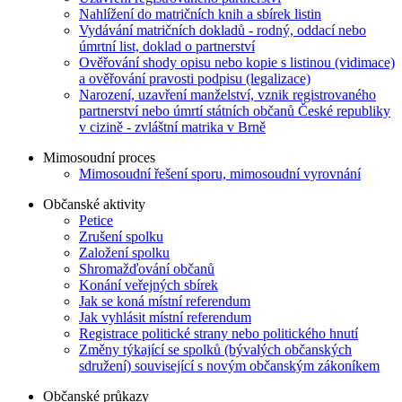
Nahlížení do matričních knih a sbírek listin
Vydávání matričních dokladů - rodný, oddací nebo
úmrtní list, doklad o partnerství
Ověřování shody opisu nebo kopie s listinou (vidimace)
a ověřování pravosti podpisu (legalizace)
Narození, uzavření manželství, vznik registrovaného
partnerství nebo úmrtí státních občanů České republiky
v cizině - zvláštní matrika v Brně
Mimosoudní proces
Mimosoudní řešení sporu, mimosoudní vyrovnání
Občanské aktivity
Petice
Zrušení spolku
Založení spolku
Shromažďování občanů
Konání veřejných sbírek
Jak se koná místní referendum
Jak vyhlásit místní referendum
Registrace politické strany nebo politického hnutí
Změny týkající se spolků (bývalých občanských
sdružení) související s novým občanským zákoníkem
Občanské průkazy