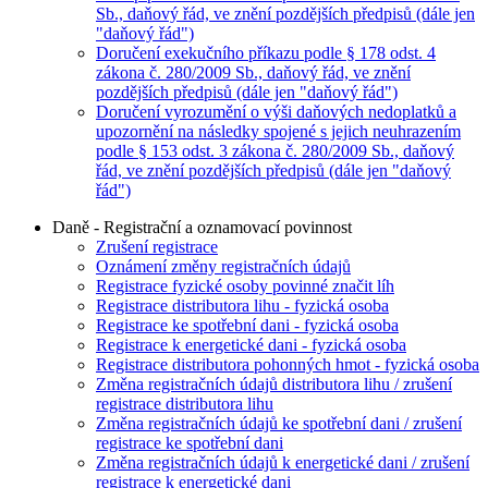
Sb., daňový řád, ve znění pozdějších předpisů (dále jen
"daňový řád")
Doručení exekučního příkazu podle § 178 odst. 4
zákona č. 280/2009 Sb., daňový řád, ve znění
pozdějších předpisů (dále jen "daňový řád")
Doručení vyrozumění o výši daňových nedoplatků a
upozornění na následky spojené s jejich neuhrazením
podle § 153 odst. 3 zákona č. 280/2009 Sb., daňový
řád, ve znění pozdějších předpisů (dále jen "daňový
řád")
Daně - Registrační a oznamovací povinnost
Zrušení registrace
Oznámení změny registračních údajů
Registrace fyzické osoby povinné značit líh
Registrace distributora lihu - fyzická osoba
Registrace ke spotřební dani - fyzická osoba
Registrace k energetické dani - fyzická osoba
Registrace distributora pohonných hmot - fyzická osoba
Změna registračních údajů distributora lihu / zrušení
registrace distributora lihu
Změna registračních údajů ke spotřební dani / zrušení
registrace ke spotřební dani
Změna registračních údajů k energetické dani / zrušení
registrace k energetické dani