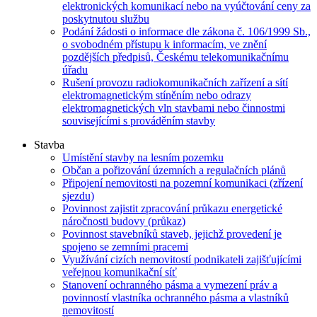
elektronických komunikací nebo na vyúčtování ceny za
poskytnutou službu
Podání žádosti o informace dle zákona č. 106/1999 Sb.,
o svobodném přístupu k informacím, ve znění
pozdějších předpisů, Českému telekomunikačnímu
úřadu
Rušení provozu radiokomunikačních zařízení a sítí
elektromagnetickým stíněním nebo odrazy
elektromagnetických vln stavbami nebo činnostmi
souvisejícími s prováděním stavby
Stavba
Umístění stavby na lesním pozemku
Občan a pořizování územních a regulačních plánů
Připojení nemovitosti na pozemní komunikaci (zřízení
sjezdu)
Povinnost zajistit zpracování průkazu energetické
náročnosti budovy (průkaz)
Povinnost stavebníků staveb, jejichž provedení je
spojeno se zemními pracemi
Využívání cizích nemovitostí podnikateli zajišťujícími
veřejnou komunikační síť
Stanovení ochranného pásma a vymezení práv a
povinností vlastníka ochranného pásma a vlastníků
nemovitostí