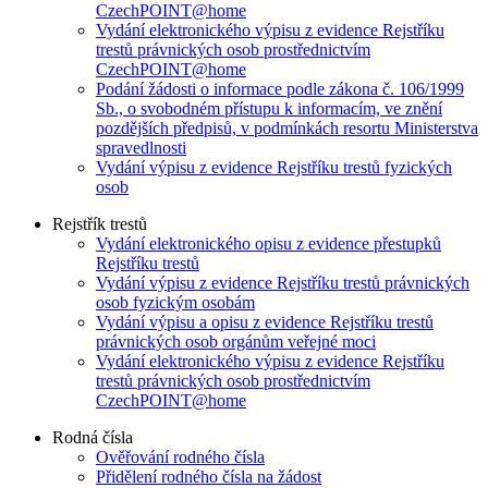
CzechPOINT@home
Vydání elektronického výpisu z evidence Rejstříku
trestů právnických osob prostřednictvím
CzechPOINT@home
Podání žádosti o informace podle zákona č. 106/1999
Sb., o svobodném přístupu k informacím, ve znění
pozdějších předpisů, v podmínkách resortu Ministerstva
spravedlnosti
Vydání výpisu z evidence Rejstříku trestů fyzických
osob
Rejstřík trestů
Vydání elektronického opisu z evidence přestupků
Rejstříku trestů
Vydání výpisu z evidence Rejstříku trestů právnických
osob fyzickým osobám
Vydání výpisu a opisu z evidence Rejstříku trestů
právnických osob orgánům veřejné moci
Vydání elektronického výpisu z evidence Rejstříku
trestů právnických osob prostřednictvím
CzechPOINT@home
Rodná čísla
Ověřování rodného čísla
Přidělení rodného čísla na žádost