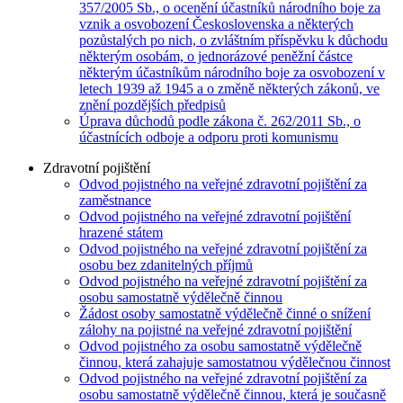
357/2005 Sb., o ocenění účastníků národního boje za
vznik a osvobození Československa a některých
pozůstalých po nich, o zvláštním příspěvku k důchodu
některým osobám, o jednorázové peněžní částce
některým účastníkům národního boje za osvobození v
letech 1939 až 1945 a o změně některých zákonů, ve
znění pozdějších předpisů
Úprava důchodů podle zákona č. 262/2011 Sb., o
účastnících odboje a odporu proti komunismu
Zdravotní pojištění
Odvod pojistného na veřejné zdravotní pojištění za
zaměstnance
Odvod pojistného na veřejné zdravotní pojištění
hrazené státem
Odvod pojistného na veřejné zdravotní pojištění za
osobu bez zdanitelných příjmů
Odvod pojistného na veřejné zdravotní pojištění za
osobu samostatně výdělečně činnou
Žádost osoby samostatně výdělečně činné o snížení
zálohy na pojistné na veřejné zdravotní pojištění
Odvod pojistného za osobu samostatně výdělečně
činnou, která zahajuje samostatnou výdělečnou činnost
Odvod pojistného na veřejné zdravotní pojištění za
osobu samostatně výdělečně činnou, která je současně