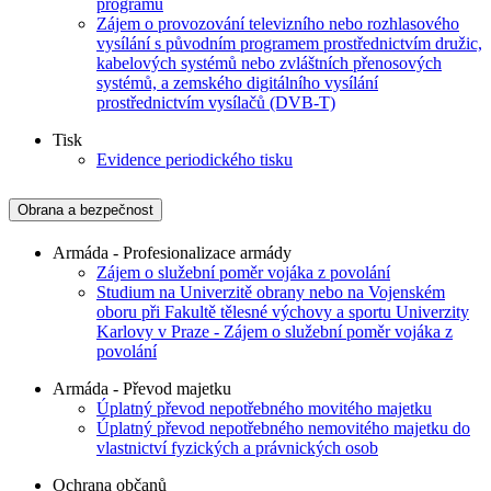
programů
Zájem o provozování televizního nebo rozhlasového
vysílání s původním programem prostřednictvím družic,
kabelových systémů nebo zvláštních přenosových
systémů, a zemského digitálního vysílání
prostřednictvím vysílačů (DVB-T)
Tisk
Evidence periodického tisku
Obrana a bezpečnost
Armáda - Profesionalizace armády
Zájem o služební poměr vojáka z povolání
Studium na Univerzitě obrany nebo na Vojenském
oboru při Fakultě tělesné výchovy a sportu Univerzity
Karlovy v Praze - Zájem o služební poměr vojáka z
povolání
Armáda - Převod majetku
Úplatný převod nepotřebného movitého majetku
Úplatný převod nepotřebného nemovitého majetku do
vlastnictví fyzických a právnických osob
Ochrana občanů