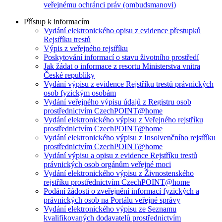
veřejnému ochránci práv (ombudsmanovi)
Přístup k informacím
Vydání elektronického opisu z evidence přestupků
Rejstříku trestů
Výpis z veřejného rejstříku
Poskytování informací o stavu životního prostředí
Jak žádat o informace z resortu Ministerstva vnitra
České republiky
Vydání výpisu z evidence Rejstříku trestů právnických
osob fyzickým osobám
Vydání veřejného výpisu údajů z Registru osob
prostřednictvím CzechPOINT@home
Vydání elektronického výpisu z Veřejného rejstříku
prostřednictvím CzechPOINT@home
Vydání elektronického výpisu z Insolvenčního rejstříku
prostřednictvím CzechPOINT@home
Vydání výpisu a opisu z evidence Rejstříku trestů
právnických osob orgánům veřejné moci
Vydání elektronického výpisu z Živnostenského
rejstříku prostřednictvím CzechPOINT@home
Podání žádosti o zveřejnění informací fyzických a
právnických osob na Portálu veřejné správy
Vydání elektronického výpisu ze Seznamu
kvalifikovaných dodavatelů prostřednictvím