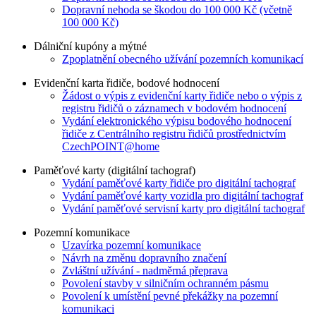
Dopravní nehoda se škodou do 100 000 Kč (včetně
100 000 Kč)
Dálniční kupóny a mýtné
Zpoplatnění obecného užívání pozemních komunikací
Evidenční karta řidiče, bodové hodnocení
Žádost o výpis z evidenční karty řidiče nebo o výpis z
registru řidičů o záznamech v bodovém hodnocení
Vydání elektronického výpisu bodového hodnocení
řidiče z Centrálního registru řidičů prostřednictvím
CzechPOINT@home
Paměťové karty (digitální tachograf)
Vydání paměťové karty řidiče pro digitální tachograf
Vydání paměťové karty vozidla pro digitální tachograf
Vydání paměťové servisní karty pro digitální tachograf
Pozemní komunikace
Uzavírka pozemní komunikace
Návrh na změnu dopravního značení
Zvláštní užívání - nadměrná přeprava
Povolení stavby v silničním ochranném pásmu
Povolení k umístění pevné překážky na pozemní
komunikaci