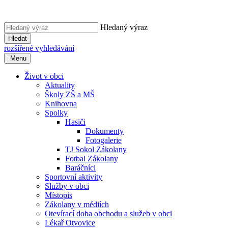
Hledaný výraz
Hledat
rozšířené vyhledávání
Menu
Život v obci
Aktuality
Školy ZŠ a MŠ
Knihovna
Spolky
Hasiči
Dokumenty
Fotogalerie
TJ Sokol Zákolany
Fotbal Zákolany
Baráčníci
Sportovní aktivity
Služby v obci
Místopis
Zákolany v médiích
Otevírací doba obchodu a služeb v obci
Lékař Otvovice