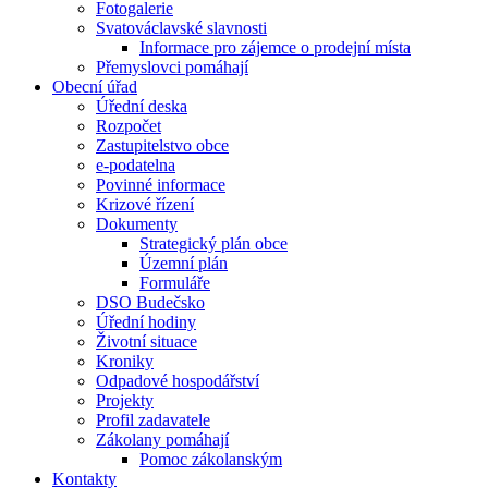
Fotogalerie
Svatováclavské slavnosti
Informace pro zájemce o prodejní místa
Přemyslovci pomáhají
Obecní úřad
Úřední deska
Rozpočet
Zastupitelstvo obce
e-podatelna
Povinné informace
Krizové řízení
Dokumenty
Strategický plán obce
Územní plán
Formuláře
DSO Budečsko
Úřední hodiny
Životní situace
Kroniky
Odpadové hospodářství
Projekty
Profil zadavatele
Zákolany pomáhají
Pomoc zákolanským
Kontakty