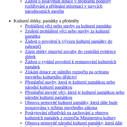
Žádost o poskytnutí dotace v programu podpory
rozšiřování a přijímání informací v jazycích
národnostních menšin
Kulturní sbírky, památky a předměty
Prohlášení věci nebo stavby za kulturní památku
Zrušení prohlášení věci nebo stavby za kulturní
památku
Žádost o povolení k vývozu kulturní památky do
zahraničí
Zápis sbírky muzejní povahy do centrální evidence
sbírek
Žádost o vydání povolení k restaurování kulturních
památek
Získání dotace ze státního rozpočtu na ochranu
movitého kulturního dědictví
Přemístění stavby, která je kulturní památkou nebo
národní kulturní památkou
Přemístění movité věci, která je kulturní památkou nebo
národní kulturní památkou
Obnova nemovité kulturní památky, která dále bude
posuzována v režimu stavebního zákona
Poskytování příspěvků na zachování a obnovu
kulturních památek z rozpočtu Ministerstva kultury
Obnova nemovité národní kulturní památky, která dále