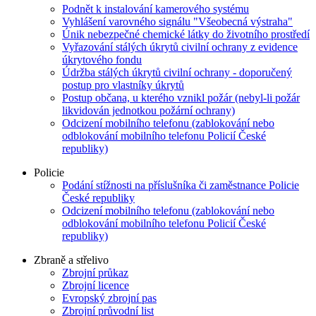
Podnět k instalování kamerového systému
Vyhlášení varovného signálu "Všeobecná výstraha"
Únik nebezpečné chemické látky do životního prostředí
Vyřazování stálých úkrytů civilní ochrany z evidence
úkrytového fondu
Údržba stálých úkrytů civilní ochrany - doporučený
postup pro vlastníky úkrytů
Postup občana, u kterého vznikl požár (nebyl-li požár
likvidován jednotkou požární ochrany)
Odcizení mobilního telefonu (zablokování nebo
odblokování mobilního telefonu Policií České
republiky)
Policie
Podání stížnosti na příslušníka či zaměstnance Policie
České republiky
Odcizení mobilního telefonu (zablokování nebo
odblokování mobilního telefonu Policií České
republiky)
Zbraně a střelivo
Zbrojní průkaz
Zbrojní licence
Evropský zbrojní pas
Zbrojní průvodní list