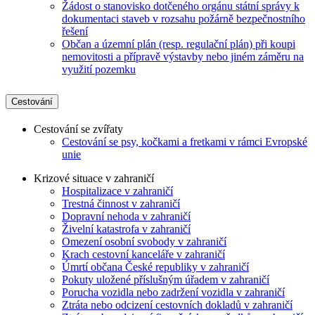
Žádost o stanovisko dotčeného orgánu státní správy k
dokumentaci staveb v rozsahu požárně bezpečnostního
řešení
Občan a územní plán (resp. regulační plán) při koupi
nemovitosti a přípravě výstavby nebo jiném záměru na
využití pozemku
Cestování
Cestování se zvířaty
Cestování se psy, kočkami a fretkami v rámci Evropské
unie
Krizové situace v zahraničí
Hospitalizace v zahraničí
Trestná činnost v zahraničí
Dopravní nehoda v zahraničí
Živelní katastrofa v zahraničí
Omezení osobní svobody v zahraničí
Krach cestovní kanceláře v zahraničí
Úmrtí občana České republiky v zahraničí
Pokuty uložené příslušným úřadem v zahraničí
Porucha vozidla nebo zadržení vozidla v zahraničí
Ztráta nebo odcizení cestovních dokladů v zahraničí