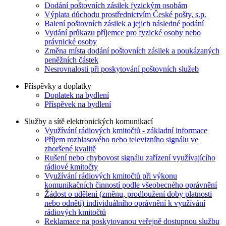
Dodání poštovních zásilek fyzickým osobám
Výplata důchodu prostřednictvím České pošty, s.p.
Balení poštovních zásilek a jejich následné podání
Vydání průkazu příjemce pro fyzické osoby nebo
právnické osoby
Změna místa dodání poštovních zásilek a poukázaných
peněžních částek
Nesrovnalosti při poskytování poštovních služeb
Příspěvky a doplatky
Doplatek na bydlení
Příspěvek na bydlení
Služby a sítě elektronických komunikací
Využívání rádiových kmitočtů - základní informace
Příjem rozhlasového nebo televizního signálu ve
zhoršené kvalitě
Rušení nebo chybovost signálu zařízení využívajícího
rádiové kmitočty
Využívání rádiových kmitočtů při výkonu
komunikačních činností podle všeobecného oprávnění
Žádost o udělení (změnu, prodloužení doby platnosti
nebo odnětí) individuálního oprávnění k využívání
rádiových kmitočtů
Reklamace na poskytovanou veřejně dostupnou službu