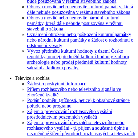
bude posuzována v režimu stavebního zákona
Obnova movité nebo nemovité kulturní památky, která
dále nebude posuzována v režimu stavebního zákona
Obnova movité nebo nemovité národní kulturní
památky, která dále nebude posuzována v režimu
stavebního zákona
Oznámení ohrožení nebo poškození kulturní památky
nebo národní kulturní památky a žádost o rozhodnutí o
odstranění závady
Vývoz předmětů kulturní hodnoty z území České
republiky, prodej předmětů kulturní hodnoty z oboru
archeologie nebo prodej předmětů kulturní hodnoty
sakrální a kultovní povahy
Televize a rozhlas
Žádost o poskytnutí informace
Příjem rozhlasového nebo televizního signálu ve
zhoršené kvalitě
Podání podnětu (stížnosti, petice) k obsahové stránce
pořadu nebo programu
Zájem o provozování rozhlasového vysílání
prostřednictvím pozemních vysílačů
Zájem o provozování převzatého televizního nebo
rozhlasového vysílání - tj. příjem a současné úplné a
nezměněné šíření původních rozhlasových a televizních