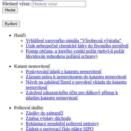
Hledaný výraz:
Hledat
Bydlení
Hasiči
Vyhlášení varovného signálu "Všeobecná výstraha"
Únik nebezpečné chemické látky do životního prostředí
Postup občana, u kterého vznikl požár (nebyl-li požár
likvidován jednotkou požární ochrany)
Katastr nemovitostí
Poskytování údajů z katastru nemovitostí
Záznam práva k nemovitostem do katastru nemovitostí
Návrh na zahájení řízení o povolení vkladu do katastru
nemovitostí
Založení zákaznického účtu pro dálkový přístup k
údajům katastru nemovitostí
Poštovní služby
Zásilky do zahraničí
Změna výplaty důchodu
Reklamace nesplnění poštovní smlouvy
Žádost o spojovací číslo plátce SIPO