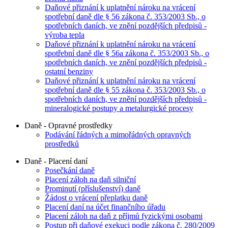
Daňové přiznání k uplatnění nároku na vrácení
spotřební daně dle § 56 zákona č. 353/2003 Sb., o
spotřebních daních, ve znění pozdějších předpisů -
výroba tepla
Daňové přiznání k uplatnění nároku na vrácení
spotřební daně dle § 56a zákona č. 353/2003 Sb., o
spotřebních daních, ve znění pozdějších předpisů -
ostatní benziny
Daňové přiznání k uplatnění nároku na vrácení
spotřební daně dle § 55 zákona č. 353/2003 Sb., o
spotřebních daních, ve znění pozdějších předpisů -
mineralogické postupy a metalurgické procesy
Daně - Opravné prostředky
Podávání řádných a mimořádných opravných
prostředků
Daně - Placení daní
Posečkání daně
Placení záloh na daň silniční
Prominutí (příslušenství) daně
Žádost o vrácení přeplatku daně
Placení daní na účet finančního úřadu
Placení záloh na daň z příjmů fyzickými osobami
Postup při daňové exekuci podle zákona č. 280/2009