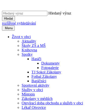
Hledaný výraz
Hledat
rozšířené vyhledávání
Menu
Život v obci
Aktuality
Školy ZŠ a MŠ
Knihovna
Spolky
Hasiči
Dokumenty
Fotogalerie
TJ Sokol Zákolany
Fotbal Zákolany
Baráčníci
Sportovní aktivity
Služby v obci
Místopis
Zákolany v médiích
Otevírací doba obchodu a služeb v obci
Lékař Otvovice