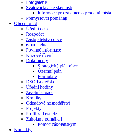
Fotogalerie
Svatováclavské slavnosti
Informace pro zájemce o prodejní místa
Přemyslovci pomáhají
Obecní úřad
Úřední deska
Rozpočet
Zastupitelstvo obce
e-podatelna
Povinné informace
Krizové řízení
Dokumenty
Strategický plán obce
Územní plán
Formuláře
DSO Budečsko
Úřední hodiny
Životní situace
Kroniky
Odpadové hospodářství
Projekty
Profil zadavatele
Zákolany pomáhají
Pomoc zákolanským
Kontakty