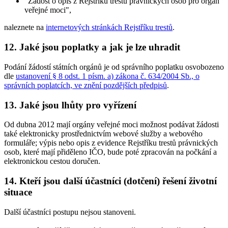
"Žádost o opis z Rejstříku trestů právnických osob pro orgán
veřejné moci",
naleznete na
internetových stránkách Rejstříku trestů
.
12. Jaké jsou poplatky a jak je lze uhradit
Podání žádostí státních orgánů je od správního poplatku osvobozeno
dle
ustanovení § 8 odst. 1 písm. a) zákona č. 634/2004 Sb., o
správních poplatcích, ve znění pozdějších předpisů
.
13. Jaké jsou lhůty pro vyřízení
Od dubna 2012 mají orgány veřejné moci možnost podávat žádosti
také elektronicky prostřednictvím webové služby a webového
formuláře; výpis nebo opis z evidence Rejstříku trestů právnických
osob, které mají přiděleno IČO, bude poté zpracován na počkání a
elektronickou cestou doručen.
14. Kteří jsou další účastníci (dotčení) řešení životní
situace
Další účastníci postupu nejsou stanoveni.