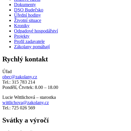
Dokumenty
DSO Budečsko
Úřední hodiny
Životní situace
Kroniky
Odpadové hospodářství
Projekty
Profil zadavatele
Zákolany pomáhají
Rychlý kontakt
Úřad
obec@zakolany.cz
Tel.: 315 783 214
Pondělí, Čtvrtek: 8.00 – 18.00
Lucie Wittlichová – starostka
wittlichova@zakolany.cz
Tel.: 725 026 569
Svátky a výročí