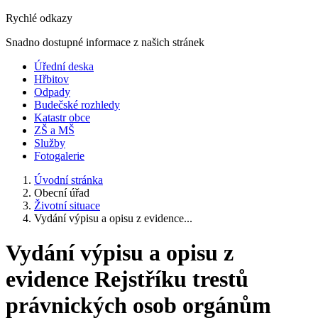
Rychlé odkazy
Snadno dostupné informace z našich stránek
Úřední deska
Hřbitov
Odpady
Budečské rozhledy
Katastr obce
ZŠ a MŠ
Služby
Fotogalerie
Úvodní stránka
Obecní úřad
Životní situace
Vydání výpisu a opisu z evidence...
Vydání výpisu a opisu z
evidence Rejstříku trestů
právnických osob orgánům