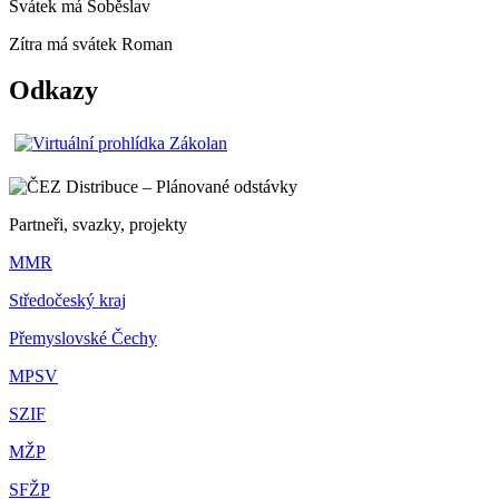
Svátek má
Soběslav
Zítra má svátek
Roman
Odkazy
Partneři, svazky, projekty
MMR
Středočeský kraj
Přemyslovské Čechy
MPSV
SZIF
MŽP
SFŽP