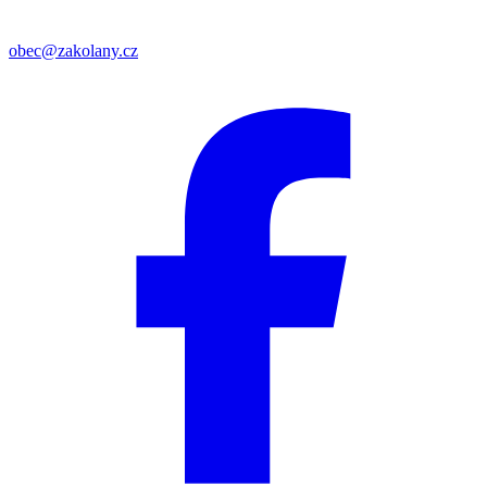
obec@zakolany.cz