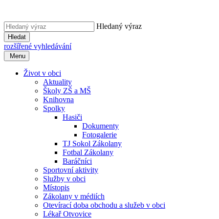
Hledaný výraz
Hledat
rozšířené vyhledávání
Menu
Život v obci
Aktuality
Školy ZŠ a MŠ
Knihovna
Spolky
Hasiči
Dokumenty
Fotogalerie
TJ Sokol Zákolany
Fotbal Zákolany
Baráčníci
Sportovní aktivity
Služby v obci
Místopis
Zákolany v médiích
Otevírací doba obchodu a služeb v obci
Lékař Otvovice