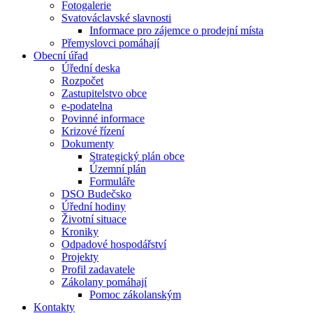
Fotogalerie
Svatováclavské slavnosti
Informace pro zájemce o prodejní místa
Přemyslovci pomáhají
Obecní úřad
Úřední deska
Rozpočet
Zastupitelstvo obce
e-podatelna
Povinné informace
Krizové řízení
Dokumenty
Strategický plán obce
Územní plán
Formuláře
DSO Budečsko
Úřední hodiny
Životní situace
Kroniky
Odpadové hospodářství
Projekty
Profil zadavatele
Zákolany pomáhají
Pomoc zákolanským
Kontakty