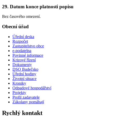
29. Datum konce platnosti popisu
Bez časového omezení.
Obecní úřad
Úřední deska
Rozpočet
Zastupitelstvo obce
e-podatelna
Povinné informace
Krizové řízení
Dokumenty
DSO Budečsko
Úřední hodiny
Životní situace
Kroniky
Odpadové hospodářství
Projekty
Profil zadavatele
Zákolany pomáhají
Rychlý kontakt