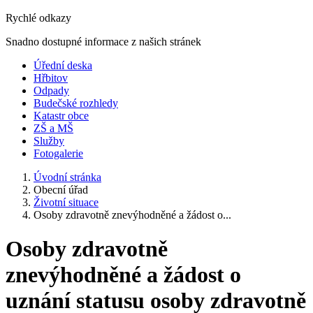
Rychlé odkazy
Snadno dostupné informace z našich stránek
Úřední deska
Hřbitov
Odpady
Budečské rozhledy
Katastr obce
ZŠ a MŠ
Služby
Fotogalerie
Úvodní stránka
Obecní úřad
Životní situace
Osoby zdravotně znevýhodněné a žádost o...
Osoby zdravotně
znevýhodněné a žádost o
uznání statusu osoby zdravotně