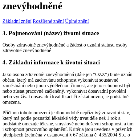
znevýhodněné
Základní znění
Rozšířené znění
Úplné znění
3. Pojmenování (název) životní situace
Osoby zdravotně znevýhodněné a žádost o uznání statusu osoby
zdravotně znevýhodněné
4. Základní informace k životní situaci
Jako osoba zdravotně znevýhodněná (dále jen "OZZ") bude uznán
občan, který má zachovánu schopnost vykonávat soustavné
zaměstnání nebo jinou výdělečnou činnost, ale jeho schopnost být
nebo zůstat pracovně začleněný, vykonávat dosavadní povolání
nebo využívat dosavadní kvalifikaci či získat novou, je podstatně
omezena.
Příčinou tohoto omezení je dlouhodobě nepříznivý zdravotní stav,
který má podle poznatků lékařské vědy trvat déle než 1 rok a
podstatně omezuje tělesné, smyslové nebo duševní schopnosti a tím
i schopnost pracovního uplatnění. Kritéria jsou uvedena v právních
předpisech (zejména v ustanovení § 67 zákona č. 435/2004 Sb., o