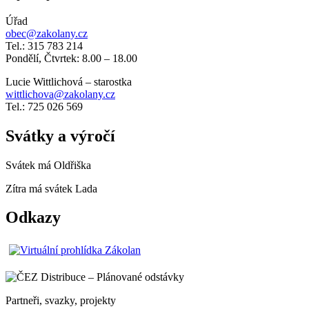
Úřad
obec@zakolany.cz
Tel.: 315 783 214
Pondělí, Čtvrtek: 8.00 – 18.00
Lucie Wittlichová – starostka
wittlichova@zakolany.cz
Tel.: 725 026 569
Svátky a výročí
Svátek má
Oldřiška
Zítra má svátek
Lada
Odkazy
Partneři, svazky, projekty