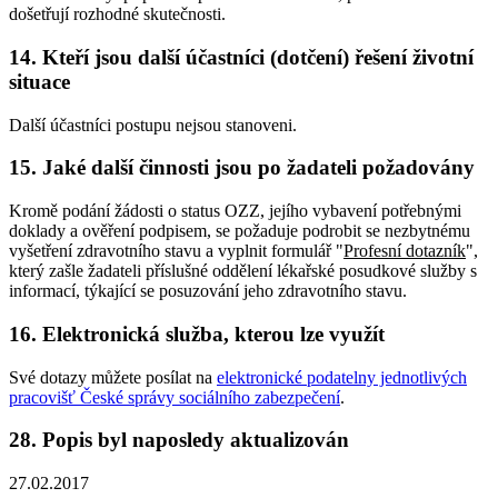
došetřují rozhodné skutečnosti.
14. Kteří jsou další účastníci (dotčení) řešení životní
situace
Další účastníci postupu nejsou stanoveni.
15. Jaké další činnosti jsou po žadateli požadovány
Kromě podání žádosti o status OZZ, jejího vybavení potřebnými
doklady a ověření podpisem, se požaduje podrobit se nezbytnému
vyšetření zdravotního stavu a vyplnit formulář "
Profesní dotazník
",
který zašle žadateli příslušné oddělení lékařské posudkové služby s
informací, týkající se posuzování jeho zdravotního stavu.
16. Elektronická služba, kterou lze využít
Své dotazy můžete posílat na
elektronické podatelny jednotlivých
pracovišť České správy sociálního zabezpečení
.
28. Popis byl naposledy aktualizován
27.02.2017