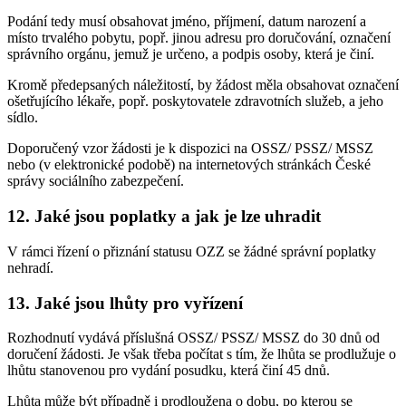
Podání tedy musí obsahovat jméno, příjmení, datum narození a
místo trvalého pobytu, popř. jinou adresu pro doručování, označení
správního orgánu, jemuž je určeno, a podpis osoby, která je činí.
Kromě předepsaných náležitostí, by žádost měla obsahovat označení
ošetřujícího lékaře, popř. poskytovatele zdravotních služeb, a jeho
sídlo.
Doporučený vzor žádosti je k dispozici na OSSZ/ PSSZ/ MSSZ
nebo (v elektronické podobě) na internetových stránkách České
správy sociálního zabezpečení.
12. Jaké jsou poplatky a jak je lze uhradit
V rámci řízení o přiznání statusu OZZ se žádné správní poplatky
nehradí.
13. Jaké jsou lhůty pro vyřízení
Rozhodnutí vydává příslušná OSSZ/ PSSZ/ MSSZ do 30 dnů od
doručení žádosti. Je však třeba počítat s tím, že lhůta se prodlužuje o
lhůtu stanovenou pro vydání posudku, která činí 45 dnů.
Lhůta může být případně i prodloužena o dobu, po kterou se