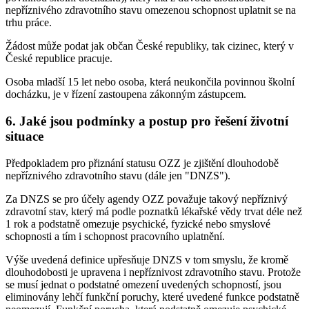
nepříznivého zdravotního stavu omezenou schopnost uplatnit se na
trhu práce.
Žádost může podat jak občan České republiky, tak cizinec, který v
České republice pracuje.
Osoba mladší 15 let nebo osoba, která neukončila povinnou školní
docházku, je v řízení zastoupena zákonným zástupcem.
6. Jaké jsou podmínky a postup pro řešení životní
situace
Předpokladem pro přiznání statusu OZZ je zjištění dlouhodobě
nepříznivého zdravotního stavu (dále jen "DNZS").
Za DNZS se pro účely agendy OZZ považuje takový nepříznivý
zdravotní stav, který má podle poznatků lékařské vědy trvat déle než
1 rok a podstatně omezuje psychické, fyzické nebo smyslové
schopnosti a tím i schopnost pracovního uplatnění.
Výše uvedená definice upřesňuje DNZS v tom smyslu, že kromě
dlouhodobosti je upravena i nepříznivost zdravotního stavu. Protože
se musí jednat o podstatné omezení uvedených schopností, jsou
eliminovány lehčí funkční poruchy, které uvedené funkce podstatně