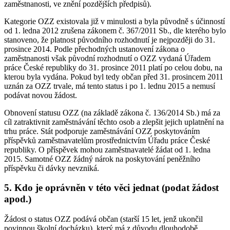
zaměstnanosti, ve znění pozdějších předpisů).
Kategorie OZZ existovala již v minulosti a byla původně s účinností
od 1. ledna 2012 zrušena zákonem č. 367/2011 Sb., dle kterého bylo
stanoveno, že platnost původního rozhodnutí je nejpozději do 31.
prosince 2014. Podle přechodných ustanovení zákona o
zaměstnanosti však původní rozhodnutí o OZZ vydaná Úřadem
práce České republiky do 31. prosince 2011 platí po celou dobu, na
kterou byla vydána. Pokud byl tedy občan před 31. prosincem 2011
uznán za OZZ trvale, má tento status i po 1. lednu 2015 a nemusí
podávat novou žádost.
Obnovení statusu OZZ (na základě zákona č. 136/2014 Sb.) má za
cíl zatraktivnit zaměstnávání těchto osob a zlepšit jejich uplatnění na
trhu práce. Stát podporuje zaměstnávání OZZ poskytováním
příspěvků zaměstnavatelům prostřednictvím Úřadu práce České
republiky. O příspěvek mohou zaměstnavatelé žádat od 1. ledna
2015. Samotné OZZ žádný nárok na poskytování peněžního
příspěvku či dávky nevzniká.
5. Kdo je oprávněn v této věci jednat (podat žádost
apod.)
Žádost o status OZZ podává občan (starší 15 let, jenž ukončil
povinnou školní docházku), který má z důvodu dlouhodobě