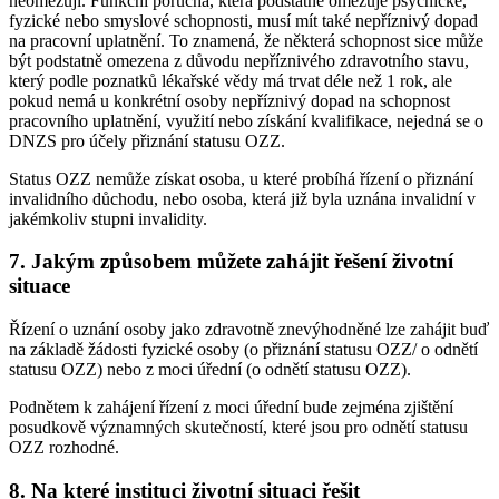
neomezují. Funkční porucha, která podstatně omezuje psychické,
fyzické nebo smyslové schopnosti, musí mít také nepříznivý dopad
na pracovní uplatnění. To znamená, že některá schopnost sice může
být podstatně omezena z důvodu nepříznivého zdravotního stavu,
který podle poznatků lékařské vědy má trvat déle než 1 rok, ale
pokud nemá u konkrétní osoby nepříznivý dopad na schopnost
pracovního uplatnění, využití nebo získání kvalifikace, nejedná se o
DNZS pro účely přiznání statusu OZZ.
Status OZZ nemůže získat osoba, u které probíhá řízení o přiznání
invalidního důchodu, nebo osoba, která již byla uznána invalidní v
jakémkoliv stupni invalidity.
7. Jakým způsobem můžete zahájit řešení životní
situace
Řízení o uznání osoby jako zdravotně znevýhodněné lze zahájit buď
na základě žádosti fyzické osoby (o přiznání statusu OZZ/ o odnětí
statusu OZZ) nebo z moci úřední (o odnětí statusu OZZ).
Podnětem k zahájení řízení z moci úřední bude zejména zjištění
posudkově významných skutečností, které jsou pro odnětí statusu
OZZ rozhodné.
8. Na které instituci životní situaci řešit