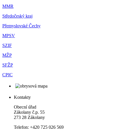
MMR
Středočeský kraj
Přemyslovské Čechy
MPSV
SZIF
MŽP
SFŽP
CPIC
Kontakty
Obecní úřad
Zákolany č.p. 55
273 28 Zákolany
Telefon: +420 725 026 569