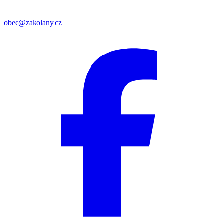
obec@zakolany.cz