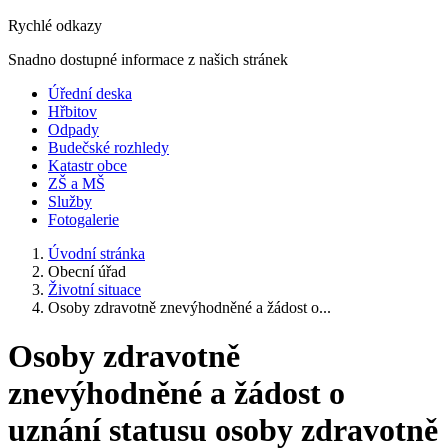
Rychlé odkazy
Snadno dostupné informace z našich stránek
Úřední deska
Hřbitov
Odpady
Budečské rozhledy
Katastr obce
ZŠ a MŠ
Služby
Fotogalerie
Úvodní stránka
Obecní úřad
Životní situace
Osoby zdravotně znevýhodněné a žádost o...
Osoby zdravotně
znevýhodněné a žádost o
uznání statusu osoby zdravotně