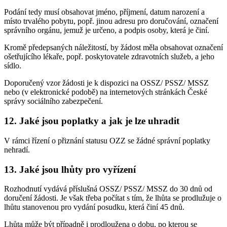
Podání tedy musí obsahovat jméno, příjmení, datum narození a
místo trvalého pobytu, popř. jinou adresu pro doručování, označení
správního orgánu, jemuž je určeno, a podpis osoby, která je činí.
Kromě předepsaných náležitostí, by žádost měla obsahovat označení
ošetřujícího lékaře, popř. poskytovatele zdravotních služeb, a jeho
sídlo.
Doporučený vzor žádosti je k dispozici na OSSZ/ PSSZ/ MSSZ
nebo (v elektronické podobě) na internetových stránkách České
správy sociálního zabezpečení.
12. Jaké jsou poplatky a jak je lze uhradit
V rámci řízení o přiznání statusu OZZ se žádné správní poplatky
nehradí.
13. Jaké jsou lhůty pro vyřízení
Rozhodnutí vydává příslušná OSSZ/ PSSZ/ MSSZ do 30 dnů od
doručení žádosti. Je však třeba počítat s tím, že lhůta se prodlužuje o
lhůtu stanovenou pro vydání posudku, která činí 45 dnů.
Lhůta může být případně i prodloužena o dobu, po kterou se