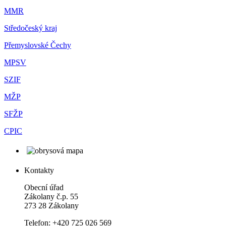
MMR
Středočeský kraj
Přemyslovské Čechy
MPSV
SZIF
MŽP
SFŽP
CPIC
Kontakty
Obecní úřad
Zákolany č.p. 55
273 28 Zákolany
Telefon: +420 725 026 569