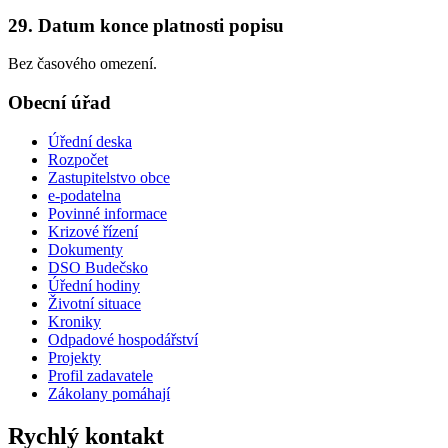
29. Datum konce platnosti popisu
Bez časového omezení.
Obecní úřad
Úřední deska
Rozpočet
Zastupitelstvo obce
e-podatelna
Povinné informace
Krizové řízení
Dokumenty
DSO Budečsko
Úřední hodiny
Životní situace
Kroniky
Odpadové hospodářství
Projekty
Profil zadavatele
Zákolany pomáhají
Rychlý kontakt