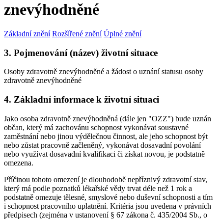
znevýhodněné
Základní znění
Rozšířené znění
Úplné znění
3. Pojmenování (název) životní situace
Osoby zdravotně znevýhodněné a žádost o uznání statusu osoby
zdravotně znevýhodněné
4. Základní informace k životní situaci
Jako osoba zdravotně znevýhodněná (dále jen "OZZ") bude uznán
občan, který má zachovánu schopnost vykonávat soustavné
zaměstnání nebo jinou výdělečnou činnost, ale jeho schopnost být
nebo zůstat pracovně začleněný, vykonávat dosavadní povolání
nebo využívat dosavadní kvalifikaci či získat novou, je podstatně
omezena.
Příčinou tohoto omezení je dlouhodobě nepříznivý zdravotní stav,
který má podle poznatků lékařské vědy trvat déle než 1 rok a
podstatně omezuje tělesné, smyslové nebo duševní schopnosti a tím
i schopnost pracovního uplatnění. Kritéria jsou uvedena v právních
předpisech (zejména v ustanovení § 67 zákona č. 435/2004 Sb., o