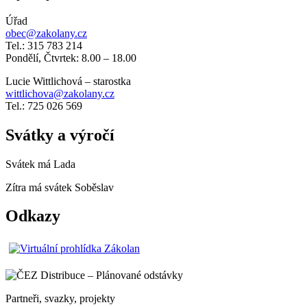
Úřad
obec@zakolany.cz
Tel.: 315 783 214
Pondělí, Čtvrtek: 8.00 – 18.00
Lucie Wittlichová – starostka
wittlichova@zakolany.cz
Tel.: 725 026 569
Svátky a výročí
Svátek má
Lada
Zítra má svátek
Soběslav
Odkazy
Partneři, svazky, projekty