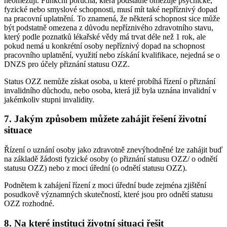
neomezují. Funkční porucha, která podstatně omezuje psychické,
fyzické nebo smyslové schopnosti, musí mít také nepříznivý dopad
na pracovní uplatnění. To znamená, že některá schopnost sice může
být podstatně omezena z důvodu nepříznivého zdravotního stavu,
který podle poznatků lékařské vědy má trvat déle než 1 rok, ale
pokud nemá u konkrétní osoby nepříznivý dopad na schopnost
pracovního uplatnění, využití nebo získání kvalifikace, nejedná se o
DNZS pro účely přiznání statusu OZZ.
Status OZZ nemůže získat osoba, u které probíhá řízení o přiznání
invalidního důchodu, nebo osoba, která již byla uznána invalidní v
jakémkoliv stupni invalidity.
7. Jakým způsobem můžete zahájit řešení životní
situace
Řízení o uznání osoby jako zdravotně znevýhodněné lze zahájit buď
na základě žádosti fyzické osoby (o přiznání statusu OZZ/ o odnětí
statusu OZZ) nebo z moci úřední (o odnětí statusu OZZ).
Podnětem k zahájení řízení z moci úřední bude zejména zjištění
posudkově významných skutečností, které jsou pro odnětí statusu
OZZ rozhodné.
8. Na které instituci životní situaci řešit