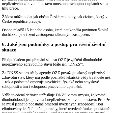
nepříznivého zdravotního stavu omezenou schopnost uplatnit se na
trhu práce.
Žádost může podat jak občan České republiky, tak cizinec, který v
České republice pracuje.
Osoba mladší 15 let nebo osoba, která neukončila povinnou školní
docházku, je v řízení zastoupena zákonným zástupcem.
6. Jaké jsou podmínky a postup pro řešení životní
situace
Předpokladem pro přiznání statusu OZZ je zjištění dlouhodobě
nepříznivého zdravotního stavu (dále jen "DNZS").
Za DNZS se pro účely agendy OZZ považuje takový nepříznivý
zdravotní stav, který má podle poznatků lékařské vědy trvat déle než
1 rok a podstatně omezuje psychické, fyzické nebo smyslové
schopnosti a tím i schopnost pracovního uplatnění.
Výše uvedená definice upřesňuje DNZS v tom smyslu, že kromě
dlouhodobosti je upravena i nepříznivost zdravotního stavu. Protože
se musí jednat o podstatné omezení uvedených schopností, jsou
eliminovány lehčí funkční poruchy, které uvedené funkce podstatně