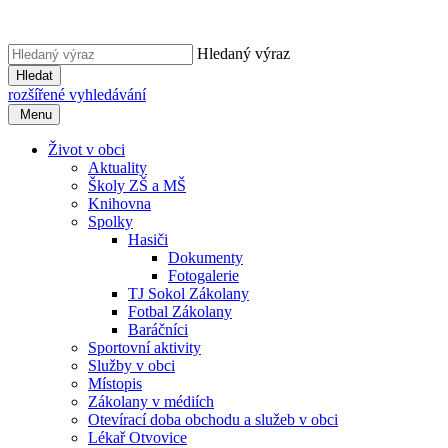
Hledaný výraz
Hledat
rozšířené vyhledávání
Menu
Život v obci
Aktuality
Školy ZŠ a MŠ
Knihovna
Spolky
Hasiči
Dokumenty
Fotogalerie
TJ Sokol Zákolany
Fotbal Zákolany
Baráčníci
Sportovní aktivity
Služby v obci
Místopis
Zákolany v médiích
Otevírací doba obchodu a služeb v obci
Lékař Otvovice