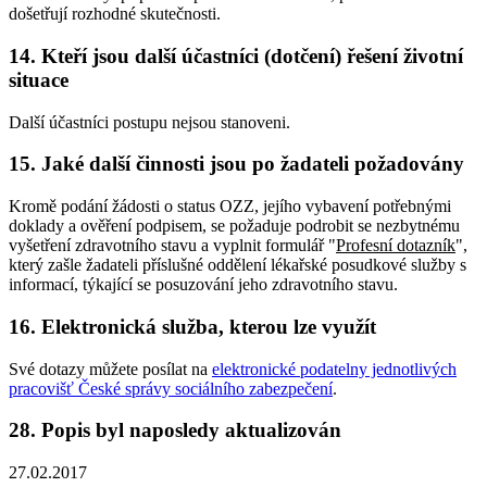
došetřují rozhodné skutečnosti.
14. Kteří jsou další účastníci (dotčení) řešení životní
situace
Další účastníci postupu nejsou stanoveni.
15. Jaké další činnosti jsou po žadateli požadovány
Kromě podání žádosti o status OZZ, jejího vybavení potřebnými
doklady a ověření podpisem, se požaduje podrobit se nezbytnému
vyšetření zdravotního stavu a vyplnit formulář "
Profesní dotazník
",
který zašle žadateli příslušné oddělení lékařské posudkové služby s
informací, týkající se posuzování jeho zdravotního stavu.
16. Elektronická služba, kterou lze využít
Své dotazy můžete posílat na
elektronické podatelny jednotlivých
pracovišť České správy sociálního zabezpečení
.
28. Popis byl naposledy aktualizován
27.02.2017