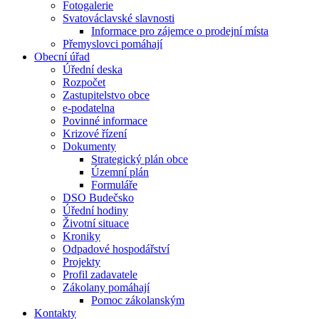
Fotogalerie
Svatováclavské slavnosti
Informace pro zájemce o prodejní místa
Přemyslovci pomáhají
Obecní úřad
Úřední deska
Rozpočet
Zastupitelstvo obce
e-podatelna
Povinné informace
Krizové řízení
Dokumenty
Strategický plán obce
Územní plán
Formuláře
DSO Budečsko
Úřední hodiny
Životní situace
Kroniky
Odpadové hospodářství
Projekty
Profil zadavatele
Zákolany pomáhají
Pomoc zákolanským
Kontakty