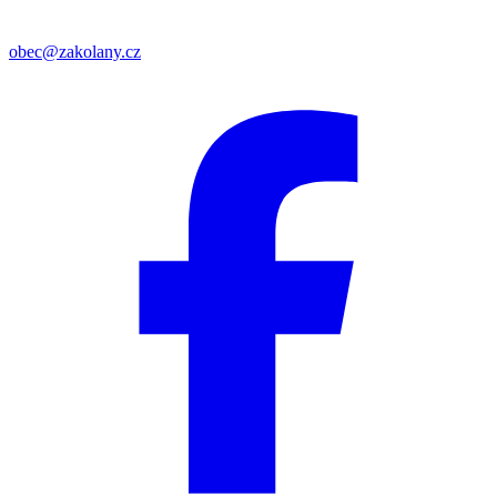
obec@zakolany.cz