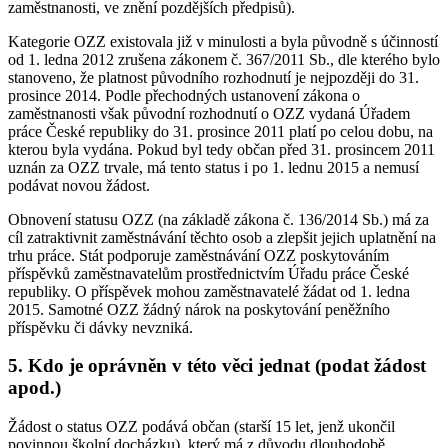
zaměstnanosti, ve znění pozdějších předpisů).
Kategorie OZZ existovala již v minulosti a byla původně s účinností
od 1. ledna 2012 zrušena zákonem č. 367/2011 Sb., dle kterého bylo
stanoveno, že platnost původního rozhodnutí je nejpozději do 31.
prosince 2014. Podle přechodných ustanovení zákona o
zaměstnanosti však původní rozhodnutí o OZZ vydaná Úřadem
práce České republiky do 31. prosince 2011 platí po celou dobu, na
kterou byla vydána. Pokud byl tedy občan před 31. prosincem 2011
uznán za OZZ trvale, má tento status i po 1. lednu 2015 a nemusí
podávat novou žádost.
Obnovení statusu OZZ (na základě zákona č. 136/2014 Sb.) má za
cíl zatraktivnit zaměstnávání těchto osob a zlepšit jejich uplatnění na
trhu práce. Stát podporuje zaměstnávání OZZ poskytováním
příspěvků zaměstnavatelům prostřednictvím Úřadu práce České
republiky. O příspěvek mohou zaměstnavatelé žádat od 1. ledna
2015. Samotné OZZ žádný nárok na poskytování peněžního
příspěvku či dávky nevzniká.
5. Kdo je oprávněn v této věci jednat (podat žádost
apod.)
Žádost o status OZZ podává občan (starší 15 let, jenž ukončil
povinnou školní docházku), který má z důvodu dlouhodobě