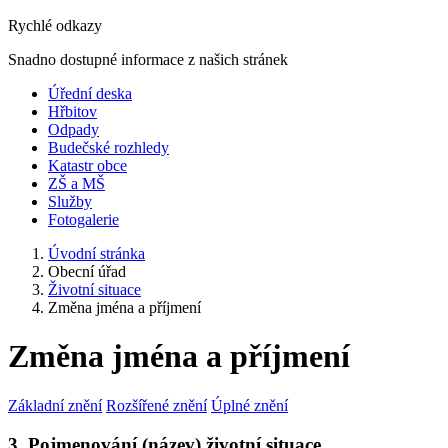
Rychlé odkazy
Snadno dostupné informace z našich stránek
Úřední deska
Hřbitov
Odpady
Budečské rozhledy
Katastr obce
ZŠ a MŠ
Služby
Fotogalerie
Úvodní stránka
Obecní úřad
Životní situace
Změna jména a příjmení
Změna jména a příjmení
Základní znění
Rozšířené znění
Úplné znění
3. Pojmenování (název) životní situace