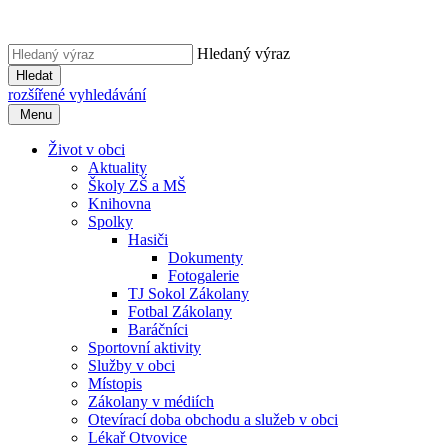
Hledaný výraz
Hledat
rozšířené vyhledávání
Menu
Život v obci
Aktuality
Školy ZŠ a MŠ
Knihovna
Spolky
Hasiči
Dokumenty
Fotogalerie
TJ Sokol Zákolany
Fotbal Zákolany
Baráčníci
Sportovní aktivity
Služby v obci
Místopis
Zákolany v médiích
Otevírací doba obchodu a služeb v obci
Lékař Otvovice