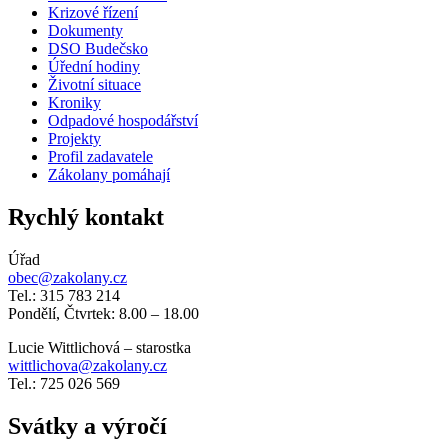
Krizové řízení
Dokumenty
DSO Budečsko
Úřední hodiny
Životní situace
Kroniky
Odpadové hospodářství
Projekty
Profil zadavatele
Zákolany pomáhají
Rychlý kontakt
Úřad
obec@zakolany.cz
Tel.: 315 783 214
Pondělí, Čtvrtek: 8.00 – 18.00
Lucie Wittlichová – starostka
wittlichova@zakolany.cz
Tel.: 725 026 569
Svátky a výročí