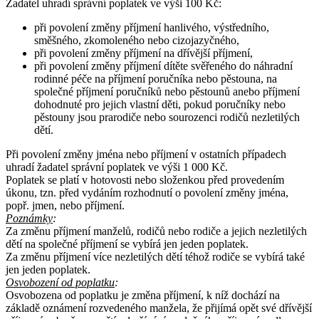
Žadatel uhradí správní poplatek ve výši 100 Kč:
při povolení změny příjmení hanlivého, výstředního,
směšného, zkomoleného nebo cizojazyčného,
při povolení změny příjmení na dřívější příjmení,
při povolení změny příjmení dítěte svěřeného do náhradní
rodinné péče na příjmení poručníka nebo pěstouna, na
společné příjmení poručníků nebo pěstounů anebo příjmení
dohodnuté pro jejich vlastní děti, pokud poručníky nebo
pěstouny jsou prarodiče nebo sourozenci rodičů nezletilých
dětí.
Při povolení změny jména nebo příjmení v ostatních případech
uhradí žadatel správní poplatek ve výši 1 000 Kč.
Poplatek se platí v hotovosti nebo složenkou před provedením
úkonu, tzn. před vydáním rozhodnutí o povolení změny jména,
popř. jmen, nebo příjmení.
Poznámky
:
Za změnu příjmení manželů, rodičů nebo rodiče a jejich nezletilých
dětí na společné příjmení se vybírá jen jeden poplatek.
Za změnu příjmení více nezletilých dětí téhož rodiče se vybírá také
jen jeden poplatek.
Osvobození od poplatku
:
Osvobozena od poplatku je změna příjmení, k níž dochází na
základě oznámení rozvedeného manžela, že přijímá opět své dřívější