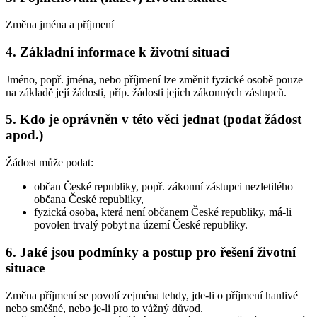
Změna jména a příjmení
4. Základní informace k životní situaci
Jméno, popř. jména, nebo příjmení lze změnit fyzické osobě pouze
na základě její žádosti, příp. žádosti jejích zákonných zástupců.
5. Kdo je oprávněn v této věci jednat (podat žádost
apod.)
Žádost může podat:
občan České republiky, popř. zákonní zástupci nezletilého
občana České republiky,
fyzická osoba, která není občanem České republiky, má-li
povolen trvalý pobyt na území České republiky.
6. Jaké jsou podmínky a postup pro řešení životní
situace
Změna příjmení se povolí zejména tehdy, jde-li o příjmení hanlivé
nebo směšné, nebo je-li pro to vážný důvod.