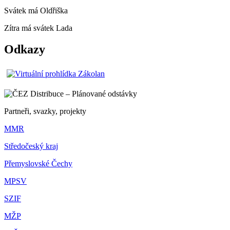
Svátek má
Oldřiška
Zítra má svátek
Lada
Odkazy
Partneři, svazky, projekty
MMR
Středočeský kraj
Přemyslovské Čechy
MPSV
SZIF
MŽP