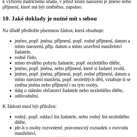
k vyřízení matričnímu úřadu, v jehož knize narození je jméno nebo
příjmení, které má být změněno, zapsáno.
10. Jaké doklady je nutné mít s sebou
Na úřadě předložte písemnou žádost, která obsahuje:
jméno, popř. jména, příjmení, popř. rodné příjmení, datum a
místo narození, příp. datum a místo uzavření manželství
žadatele,
rodné číslo,
místo trvalého pobytu žadatele, popř. nezletilého dítěte,
jméno, popř. jména, nebo příjmení, které si žadatel zvolil,
jméno, popř. jména, příjmení, popř. rodné příjmení, datum a
místo narození manžela, popř. nezletilých dětí, vztahuje-li se
změna jména nebo příjmení i na tyto osoby,
údaj o státním občanství žadatele nebo nezletilého dítěte,
odůvodnění.
K žádosti musí být přiložen:
rodný, popř. oddací list žadatele, nebo rodný list nezletilého
dítěte,
jde-li o osoby rozvedené, pravomocný rozsudek o rozvodu
manželství,