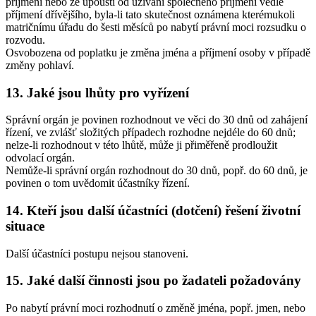
příjmení nebo že upouští od užívání společného příjmení vedle
příjmení dřívějšího, byla-li tato skutečnost oznámena kterémukoli
matričnímu úřadu do šesti měsíců po nabytí právní moci rozsudku o
rozvodu.
Osvobozena od poplatku je změna jména a příjmení osoby v případě
změny pohlaví.
13. Jaké jsou lhůty pro vyřízení
Správní orgán je povinen rozhodnout ve věci do 30 dnů od zahájení
řízení, ve zvlášť složitých případech rozhodne nejdéle do 60 dnů;
nelze-li rozhodnout v této lhůtě, může ji přiměřeně prodloužit
odvolací orgán.
Nemůže-li správní orgán rozhodnout do 30 dnů, popř. do 60 dnů, je
povinen o tom uvědomit účastníky řízení.
14. Kteří jsou další účastníci (dotčení) řešení životní
situace
Další účastníci postupu nejsou stanoveni.
15. Jaké další činnosti jsou po žadateli požadovány
Po nabytí právní moci rozhodnutí o změně jména, popř. jmen, nebo