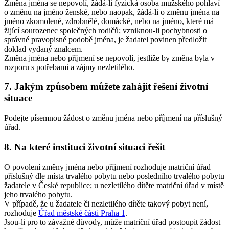
Změna jména se nepovolí, žádá-li fyzická osoba mužského pohlaví
o změnu na jméno ženské, nebo naopak, žádá-li o změnu jména na
jméno zkomolené, zdrobnělé, domácké, nebo na jméno, které má
žijící sourozenec společných rodičů; vzniknou-li pochybnosti o
správné pravopisné podobě jména, je žadatel povinen předložit
doklad vydaný znalcem.
Změna jména nebo příjmení se nepovolí, jestliže by změna byla v
rozporu s potřebami a zájmy nezletilého.
7. Jakým způsobem můžete zahájit řešení životní
situace
Podejte písemnou žádost o změnu jména nebo příjmení na příslušný
úřad.
8. Na které instituci životní situaci řešit
O povolení změny jména nebo příjmení rozhoduje matriční úřad
příslušný dle místa trvalého pobytu nebo posledního trvalého pobytu
žadatele v České republice; u nezletilého dítěte matriční úřad v místě
jeho trvalého pobytu.
V případě, že u žadatele či nezletilého dítěte takový pobyt není,
rozhoduje
Úřad městské části Praha 1
.
Jsou-li pro to závažné důvody, může matriční úřad postoupit žádost