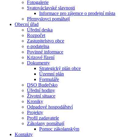
Fotogalerie
Svatováclavské slavnosti
Informace pro zájemce o prodejní místa
Přemyslovci pomáhají
Obecní úřad
Úřední deska
Rozpočet
Zastupitelstvo obce
e-podatelna
Povinné informace
Krizové řízení
Dokumenty
Strategický plán obce
Územní plán
Formuláře
DSO Budečsko
Úřední hodiny
Životní situace
Kroniky
Odpadové hospodářství
Projekty
Profil zadavatele
Zákolany pomáhají
Pomoc zákolanským
Kontakty