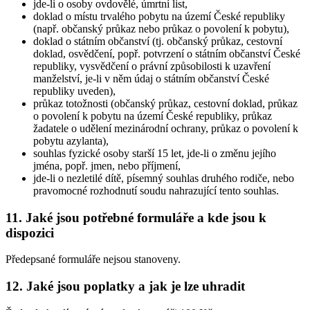
jde-li o osoby ovdovělé, úmrtní list,
doklad o místu trvalého pobytu na území České republiky
(např. občanský průkaz nebo průkaz o povolení k pobytu),
doklad o státním občanství (tj. občanský průkaz, cestovní
doklad, osvědčení, popř. potvrzení o státním občanství České
republiky, vysvědčení o právní způsobilosti k uzavření
manželství, je-li v něm údaj o státním občanství České
republiky uveden),
průkaz totožnosti (občanský průkaz, cestovní doklad, průkaz
o povolení k pobytu na území České republiky, průkaz
žadatele o udělení mezinárodní ochrany, průkaz o povolení k
pobytu azylanta),
souhlas fyzické osoby starší 15 let, jde-li o změnu jejího
jména, popř. jmen, nebo příjmení,
jde-li o nezletilé dítě, písemný souhlas druhého rodiče, nebo
pravomocné rozhodnutí soudu nahrazující tento souhlas.
11. Jaké jsou potřebné formuláře a kde jsou k
dispozici
Předepsané formuláře nejsou stanoveny.
12. Jaké jsou poplatky a jak je lze uhradit