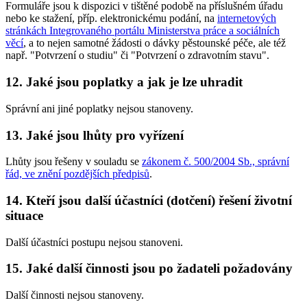
Formuláře jsou k dispozici v tištěné podobě na příslušném úřadu
nebo ke stažení, příp. elektronickému podání, na
internetových
stránkách Integrovaného portálu Ministerstva práce a sociálních
věcí
, a to nejen samotné žádosti o dávky pěstounské péče, ale též
např. "Potvrzení o studiu" či "Potvrzení o zdravotním stavu".
12. Jaké jsou poplatky a jak je lze uhradit
Správní ani jiné poplatky nejsou stanoveny.
13. Jaké jsou lhůty pro vyřízení
Lhůty jsou řešeny v souladu se
zákonem č. 500/2004 Sb., správní
řád, ve znění pozdějších předpisů
.
14. Kteří jsou další účastníci (dotčení) řešení životní
situace
Další účastníci postupu nejsou stanoveni.
15. Jaké další činnosti jsou po žadateli požadovány
Další činnosti nejsou stanoveny.