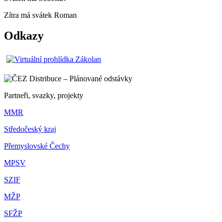
Zítra má svátek
Roman
Odkazy
Partneři, svazky, projekty
MMR
Středočeský kraj
Přemyslovské Čechy
MPSV
SZIF
MŽP
SFŽP