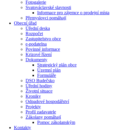
Fotogalerie
Svatováclavské slavnosti
Informace pro zájemce o prodejní místa
Přemyslovci pomáhají
Obecní úřad
Úřední deska
Rozpočet
Zastupitelstvo obce
e-podatelna
Povinné informace
Krizové řízení
Dokumenty
Strategický plán obce
Územní plán
Formuláře
DSO Budečsko
Úřední hodiny
Životní situace
Kroniky
Odpadové hospodářství
Projekty
Profil zadavatele
Zákolany pomáhají
Pomoc zákolanským
Kontakty