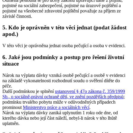
Odměna pěstouna se pro účely zákonů upravující daně z příjmů,
pojistné na sociální zabezpečení, pojistné na úrazové pojištění a
pojistné na všeobecné zdravotní pojištění považuje za příjem ze
závislé činnosti.
5. Kdo je oprávněn v této věci jednat (podat žádost
apod.)
V této věci je oprávněna jednat osoba pečující a osoba v evidenci.
6. Jaké jsou podmínky a postup pro řešení životní
situace
Nárok na výplatu dávky vzniká osobě pečující a osobě v evidenci
na základě vykonatelnosti rozhodnutí soudu o svěření dítěte do
péče.
Další podmínkou je splnění
ustanovení § 47o zákona č. 359/1999
Sb., o sociálně-právní ochraně dětí, ve znění pozdějších předpisů
;
podmínku trvalého pobytu může v odůvodněných případech
prominout
Ministerstvo práce a sociálních věcí
.
Nárok na výplatu dávky zaniká uplynutím 1 roku ode dne, od
kterého dávka nebo její část náleží, nebyl-li nárok v této lhůtě
uplatněn.