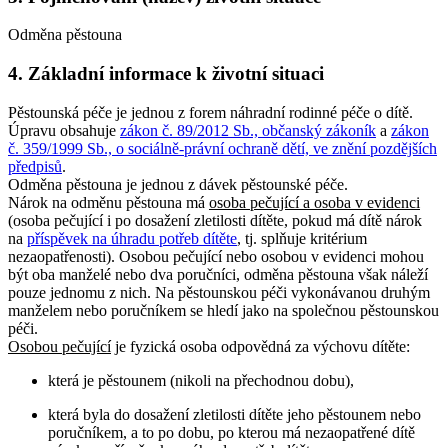
Odměna pěstouna
4. Základní informace k životní situaci
Pěstounská péče je jednou z forem náhradní rodinné péče o dítě.
Úpravu obsahuje
zákon č. 89/2012 Sb., občanský zákoník
a
zákon
č. 359/1999 Sb., o sociálně-právní ochraně dětí, ve znění pozdějších
předpisů
.
Odměna pěstouna je jednou z dávek pěstounské péče.
Nárok na odměnu pěstouna má
osoba pečující a osoba v evidenci
(osoba pečující i po dosažení zletilosti dítěte, pokud má dítě nárok
na
příspěvek na úhradu potřeb dítěte
, tj. splňuje kritérium
nezaopatřenosti). Osobou pečující nebo osobou v evidenci mohou
být oba manželé nebo dva poručníci, odměna pěstouna však náleží
pouze jednomu z nich. Na pěstounskou péči vykonávanou druhým
manželem nebo poručníkem se hledí jako na společnou pěstounskou
péči.
Osobou pečující
je fyzická osoba odpovědná za výchovu dítěte:
která je pěstounem (nikoli na přechodnou dobu),
která byla do dosažení zletilosti dítěte jeho pěstounem nebo
poručníkem, a to po dobu, po kterou má nezaopatřené dítě