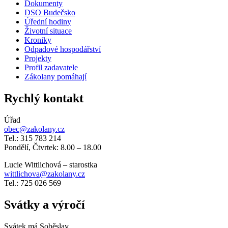
Dokumenty
DSO Budečsko
Úřední hodiny
Životní situace
Kroniky
Odpadové hospodářství
Projekty
Profil zadavatele
Zákolany pomáhají
Rychlý kontakt
Úřad
obec@zakolany.cz
Tel.: 315 783 214
Pondělí, Čtvrtek: 8.00 – 18.00
Lucie Wittlichová – starostka
wittlichova@zakolany.cz
Tel.: 725 026 569
Svátky a výročí
Svátek má
Soběslav