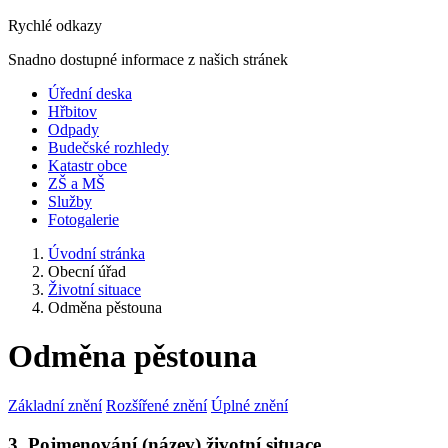
Rychlé odkazy
Snadno dostupné informace z našich stránek
Úřední deska
Hřbitov
Odpady
Budečské rozhledy
Katastr obce
ZŠ a MŠ
Služby
Fotogalerie
Úvodní stránka
Obecní úřad
Životní situace
Odměna pěstouna
Odměna pěstouna
Základní znění
Rozšířené znění
Úplné znění
3. Pojmenování (název) životní situace