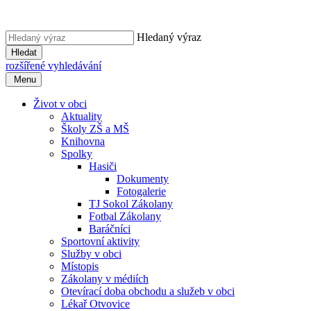
Hledaný výraz
Hledat
rozšířené vyhledávání
Menu
Život v obci
Aktuality
Školy ZŠ a MŠ
Knihovna
Spolky
Hasiči
Dokumenty
Fotogalerie
TJ Sokol Zákolany
Fotbal Zákolany
Baráčníci
Sportovní aktivity
Služby v obci
Místopis
Zákolany v médiích
Otevírací doba obchodu a služeb v obci
Lékař Otvovice