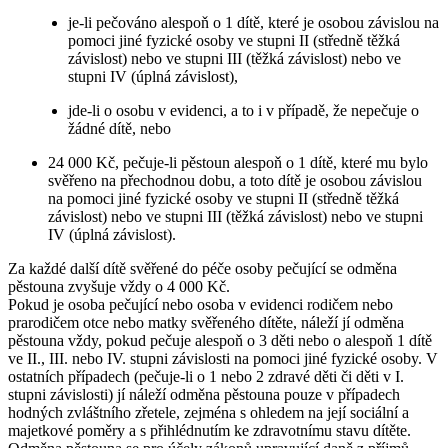
je-li pečováno alespoň o 1 dítě, které je osobou závislou na
pomoci jiné fyzické osoby ve stupni II (středně těžká
závislost) nebo ve stupni III (těžká závislost) nebo ve
stupni IV (úplná závislost),
jde-li o osobu v evidenci, a to i v případě, že nepečuje o
žádné dítě, nebo
24 000 Kč, pečuje-li pěstoun alespoň o 1 dítě, které mu bylo
svěřeno na přechodnou dobu, a toto dítě je osobou závislou
na pomoci jiné fyzické osoby ve stupni II (středně těžká
závislost) nebo ve stupni III (těžká závislost) nebo ve stupni
IV (úplná závislost).
Za každé další dítě svěřené do péče osoby pečující se odměna
pěstouna zvyšuje vždy o 4 000 Kč.
Pokud je osoba pečující nebo osoba v evidenci rodičem nebo
prarodičem otce nebo matky svěřeného dítěte, náleží jí odměna
pěstouna vždy, pokud pečuje alespoň o 3 děti nebo o alespoň 1 dítě
ve II., III. nebo IV. stupni závislosti na pomoci jiné fyzické osoby. V
ostatních případech (pečuje-li o 1 nebo 2 zdravé děti či děti v I.
stupni závislosti) jí náleží odměna pěstouna pouze v případech
hodných zvláštního zřetele, zejména s ohledem na její sociální a
majetkové poměry a s přihlédnutím ke zdravotnímu stavu dítěte.