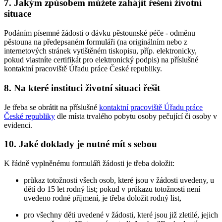
7. Jakým způsobem můžete zahájit řešení životní
situace
Podáním písemné žádosti o dávku pěstounské péče - odměnu
pěstouna na předepsaném formuláři (na originálním nebo z
internetových stránek vytištěném tiskopisu, příp. elektronicky,
pokud vlastníte certifikát pro elektronický podpis) na příslušné
kontaktní pracoviště Úřadu práce České republiky.
8. Na které instituci životní situaci řešit
Je třeba se obrátit na příslušné
kontaktní pracoviště Úřadu práce
České republiky
dle místa trvalého pobytu osoby pečující či osoby v
evidenci.
10. Jaké doklady je nutné mít s sebou
K řádně vyplněnému formuláři žádosti je třeba doložit:
průkaz totožnosti všech osob, které jsou v žádosti uvedeny, u
dětí do 15 let rodný list; pokud v průkazu totožnosti není
uvedeno rodné příjmení, je třeba doložit rodný list,
pro všechny děti uvedené v žádosti, které jsou již zletilé, jejich