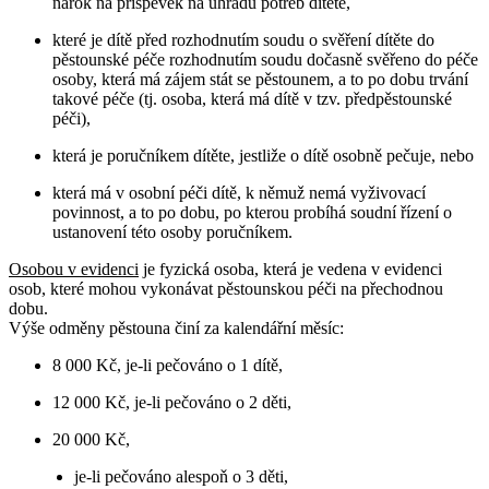
nárok na příspěvek na úhradu potřeb dítěte,
které je dítě před rozhodnutím soudu o svěření dítěte do
pěstounské péče rozhodnutím soudu dočasně svěřeno do péče
osoby, která má zájem stát se pěstounem, a to po dobu trvání
takové péče (tj. osoba, která má dítě v tzv. předpěstounské
péči),
která je poručníkem dítěte, jestliže o dítě osobně pečuje, nebo
která má v osobní péči dítě, k němuž nemá vyživovací
povinnost, a to po dobu, po kterou probíhá soudní řízení o
ustanovení této osoby poručníkem.
Osobou v evidenci
je fyzická osoba, která je vedena v evidenci
osob, které mohou vykonávat pěstounskou péči na přechodnou
dobu.
Výše odměny pěstouna činí za kalendářní měsíc:
8 000 Kč, je-li pečováno o 1 dítě,
12 000 Kč, je-li pečováno o 2 děti,
20 000 Kč,
je-li pečováno alespoň o 3 děti,