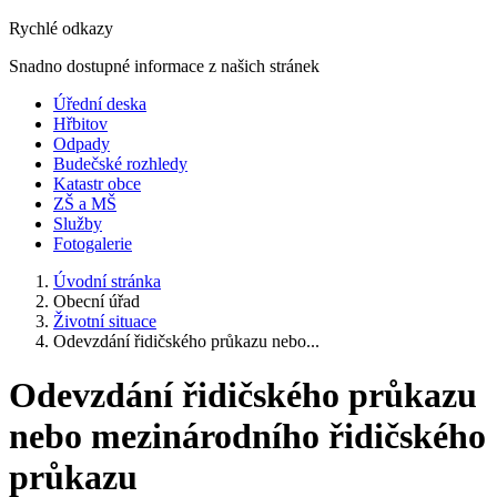
Rychlé odkazy
Snadno dostupné informace z našich stránek
Úřední deska
Hřbitov
Odpady
Budečské rozhledy
Katastr obce
ZŠ a MŠ
Služby
Fotogalerie
Úvodní stránka
Obecní úřad
Životní situace
Odevzdání řidičského průkazu nebo...
Odevzdání řidičského průkazu
nebo mezinárodního řidičského
průkazu