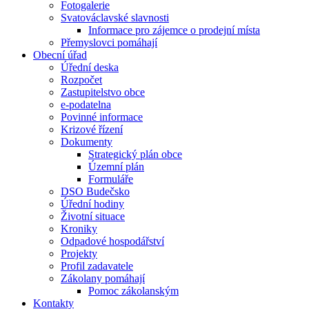
Fotogalerie
Svatováclavské slavnosti
Informace pro zájemce o prodejní místa
Přemyslovci pomáhají
Obecní úřad
Úřední deska
Rozpočet
Zastupitelstvo obce
e-podatelna
Povinné informace
Krizové řízení
Dokumenty
Strategický plán obce
Územní plán
Formuláře
DSO Budečsko
Úřední hodiny
Životní situace
Kroniky
Odpadové hospodářství
Projekty
Profil zadavatele
Zákolany pomáhají
Pomoc zákolanským
Kontakty