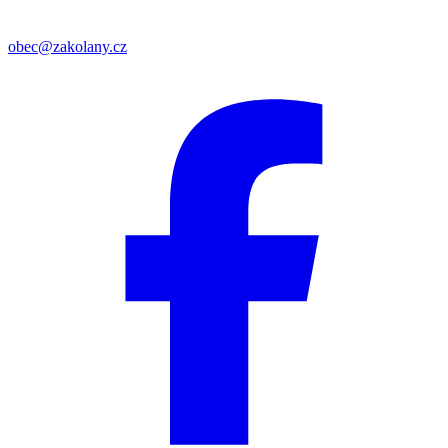
obec@zakolany.cz