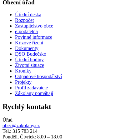
Obecní úřad
Úřední deska
Rozpočet
Zastupitelstvo obce
e-podatelna
Povinné informace
Krizové řízení
Dokumenty
DSO Budečsko
Úřední hodiny
Životní situace
Kroniky
Odpadové hospodářství
Projekty
Profil zadavatele
Zákolany pomáhají
Rychlý kontakt
Úřad
obec@zakolany.cz
Tel.: 315 783 214
Pondělí, Čtvrtek: 8.00 – 18.00