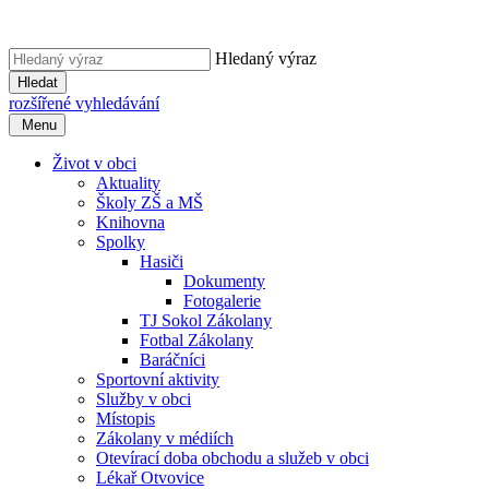
Hledaný výraz
Hledat
rozšířené vyhledávání
Menu
Život v obci
Aktuality
Školy ZŠ a MŠ
Knihovna
Spolky
Hasiči
Dokumenty
Fotogalerie
TJ Sokol Zákolany
Fotbal Zákolany
Baráčníci
Sportovní aktivity
Služby v obci
Místopis
Zákolany v médiích
Otevírací doba obchodu a služeb v obci
Lékař Otvovice