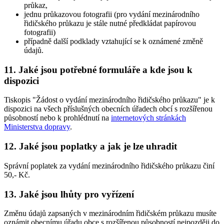
průkaz,
jednu průkazovou fotografii (pro vydání mezinárodního
řidičského průkazu je stále nutné předkládat papírovou
fotografii)
případně další podklady vztahující se k oznámené změně
údajů.
11. Jaké jsou potřebné formuláře a kde jsou k
dispozici
Tiskopis "Žádost o vydání mezinárodního řidičského průkazu" je k
dispozici na všech příslušných obecních úřadech obcí s rozšířenou
působností nebo k prohlédnutí na
internetových stránkách
Ministerstva dopravy
.
12. Jaké jsou poplatky a jak je lze uhradit
Správní poplatek za vydání mezinárodního řidičského průkazu činí
50,- Kč.
13. Jaké jsou lhůty pro vyřízení
Změnu údajů zapsaných v mezinárodním řidičském průkazu musíte
oznámit obecnímu úřadu obce s rozšířenou působností nejpozději do