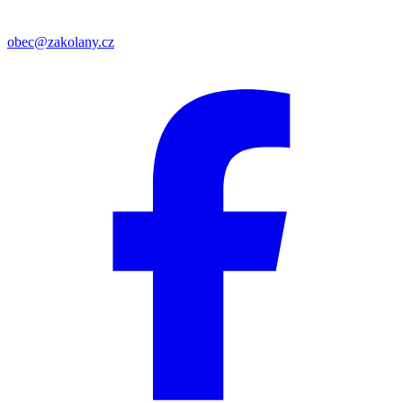
obec@zakolany.cz