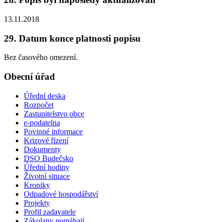
13.11.2018
29. Datum konce platnosti popisu
Bez časového omezení.
Obecní úřad
Úřední deska
Rozpočet
Zastupitelstvo obce
e-podatelna
Povinné informace
Krizové řízení
Dokumenty
DSO Budečsko
Úřední hodiny
Životní situace
Kroniky
Odpadové hospodářství
Projekty
Profil zadavatele
Zákolany pomáhají