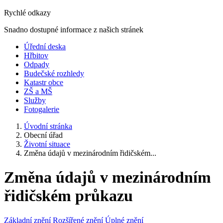
Rychlé odkazy
Snadno dostupné informace z našich stránek
Úřední deska
Hřbitov
Odpady
Budečské rozhledy
Katastr obce
ZŠ a MŠ
Služby
Fotogalerie
Úvodní stránka
Obecní úřad
Životní situace
Změna údajů v mezinárodním řidičském...
Změna údajů v mezinárodním
řidičském průkazu
Základní znění
Rozšířené znění
Úplné znění