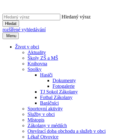
Hledaný výraz
Hledat
rozšířené vyhledávání
Menu
Život v obci
Aktuality
Školy ZŠ a MŠ
Knihovna
Spolky
Hasiči
Dokumenty
Fotogalerie
TJ Sokol Zákolany
Fotbal Zákolany
Baráčníci
Sportovní aktivity
Služby v obci
Místopis
Zákolany v médiích
Otevírací doba obchodu a služeb v obci
Lékař Otvovice