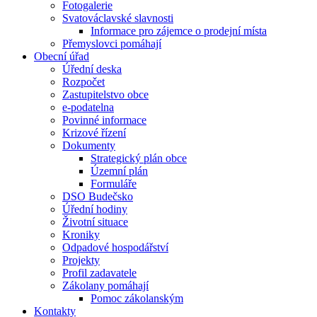
Fotogalerie
Svatováclavské slavnosti
Informace pro zájemce o prodejní místa
Přemyslovci pomáhají
Obecní úřad
Úřední deska
Rozpočet
Zastupitelstvo obce
e-podatelna
Povinné informace
Krizové řízení
Dokumenty
Strategický plán obce
Územní plán
Formuláře
DSO Budečsko
Úřední hodiny
Životní situace
Kroniky
Odpadové hospodářství
Projekty
Profil zadavatele
Zákolany pomáhají
Pomoc zákolanským
Kontakty