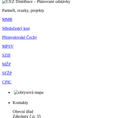
Partneři, svazky, projekty
MMR
Středočeský kraj
Přemyslovské Čechy
MPSV
SZIF
MŽP
SFŽP
CPIC
Kontakty
Obecní úřad
Zákolany č.p. 55