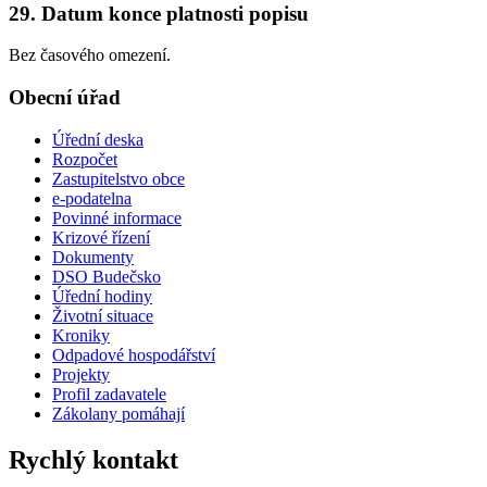
29. Datum konce platnosti popisu
Bez časového omezení.
Obecní úřad
Úřední deska
Rozpočet
Zastupitelstvo obce
e-podatelna
Povinné informace
Krizové řízení
Dokumenty
DSO Budečsko
Úřední hodiny
Životní situace
Kroniky
Odpadové hospodářství
Projekty
Profil zadavatele
Zákolany pomáhají
Rychlý kontakt