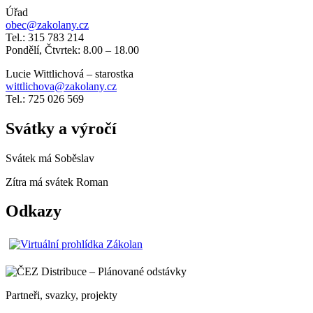
Úřad
obec@zakolany.cz
Tel.: 315 783 214
Pondělí, Čtvrtek: 8.00 – 18.00
Lucie Wittlichová – starostka
wittlichova@zakolany.cz
Tel.: 725 026 569
Svátky a výročí
Svátek má
Soběslav
Zítra má svátek
Roman
Odkazy
Partneři, svazky, projekty