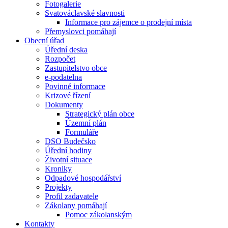
Fotogalerie
Svatováclavské slavnosti
Informace pro zájemce o prodejní místa
Přemyslovci pomáhají
Obecní úřad
Úřední deska
Rozpočet
Zastupitelstvo obce
e-podatelna
Povinné informace
Krizové řízení
Dokumenty
Strategický plán obce
Územní plán
Formuláře
DSO Budečsko
Úřední hodiny
Životní situace
Kroniky
Odpadové hospodářství
Projekty
Profil zadavatele
Zákolany pomáhají
Pomoc zákolanským
Kontakty