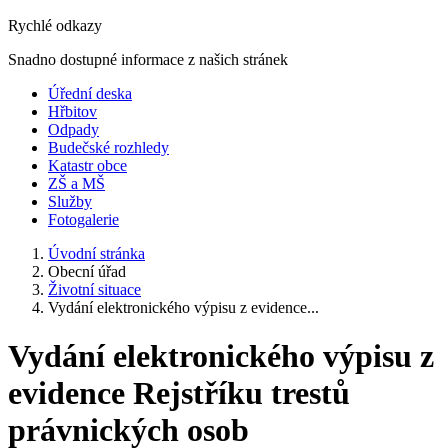
Rychlé odkazy
Snadno dostupné informace z našich stránek
Úřední deska
Hřbitov
Odpady
Budečské rozhledy
Katastr obce
ZŠ a MŠ
Služby
Fotogalerie
Úvodní stránka
Obecní úřad
Životní situace
Vydání elektronického výpisu z evidence...
Vydání elektronického výpisu z
evidence Rejstříku trestů
právnických osob