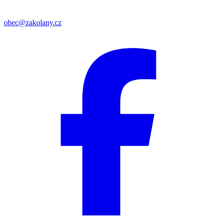
obec@zakolany.cz