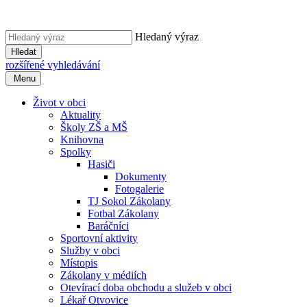
Hledaný výraz
Hledat
rozšířené vyhledávání
Menu
Život v obci
Aktuality
Školy ZŠ a MŠ
Knihovna
Spolky
Hasiči
Dokumenty
Fotogalerie
TJ Sokol Zákolany
Fotbal Zákolany
Baráčníci
Sportovní aktivity
Služby v obci
Místopis
Zákolany v médiích
Otevírací doba obchodu a služeb v obci
Lékař Otvovice