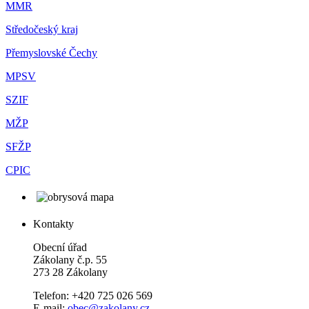
MMR
Středočeský kraj
Přemyslovské Čechy
MPSV
SZIF
MŽP
SFŽP
CPIC
Kontakty
Obecní úřad
Zákolany č.p. 55
273 28 Zákolany
Telefon: +420 725 026 569
E-mail:
obec@zakolany.cz