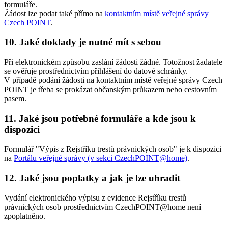
formuláře.
Žádost lze podat také přímo na
kontaktním místě veřejné správy
Czech POINT
.
10. Jaké doklady je nutné mít s sebou
Při elektronickém způsobu zaslání žádosti žádné. Totožnost žadatele
se ověřuje prostřednictvím přihlášení do datové schránky.
V případě podání žádosti na kontaktním místě veřejné správy Czech
POINT je třeba se prokázat občanským průkazem nebo cestovním
pasem.
11. Jaké jsou potřebné formuláře a kde jsou k
dispozici
Formulář "Výpis z Rejstříku trestů právnických osob" je k dispozici
na
Portálu veřejné správy (v sekci CzechPOINT@home)
.
12. Jaké jsou poplatky a jak je lze uhradit
Vydání elektronického výpisu z evidence Rejstříku trestů
právnických osob prostřednictvím CzechPOINT@home není
zpoplatněno.