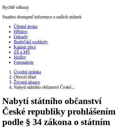
Rychlé odkazy
Snadno dostupné informace z našich stránek
Úřední deska
Hřbitov
Odpady
Budečské rozhledy
Katastr obce
ZŠ a MŠ
Služby
Fotogalerie
Úvodní stránka
Obecní úřad
Životní situace
Nabytí státního občanství České...
Nabytí státního občanství
České republiky prohlášením
podle § 34 zákona o státním