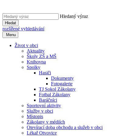
Hledaný výraz
Hledat
rozšířené vyhledávání
Menu
Život v obci
Aktuality
Školy ZŠ a MŠ
Knihovna
Spolky
Hasiči
Dokumenty
Fotogalerie
TJ Sokol Zákolany
Fotbal Zákolany
Baráčníci
Sportovní aktivity
Služby v obci
Místopis
Zákolany v médiích
Otevírací doba obchodu a služeb v obci
Lékař Otvovice