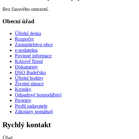
Bez časového omezení.
Obecní úřad
Úřední deska
Rozpočet
Zastupitelstvo obce
e-podatelna
Povinné informace
Krizové řízení
Dokumenty
DSO Budečsko
Úřední hodiny
Životní situace
Kroniky
Odpadové hospodářství
Projekty
Profil zadavatele
Zákolany pomáhají
Rychlý kontakt
Úřad