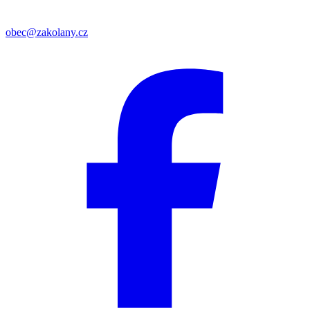
obec@zakolany.cz