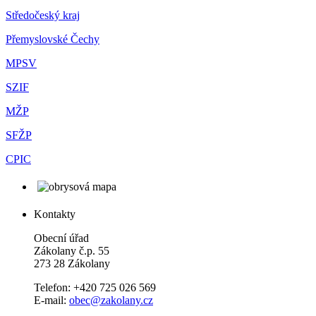
Středočeský kraj
Přemyslovské Čechy
MPSV
SZIF
MŽP
SFŽP
CPIC
Kontakty
Obecní úřad
Zákolany č.p. 55
273 28 Zákolany
Telefon: +420 725 026 569
E-mail:
obec@zakolany.cz