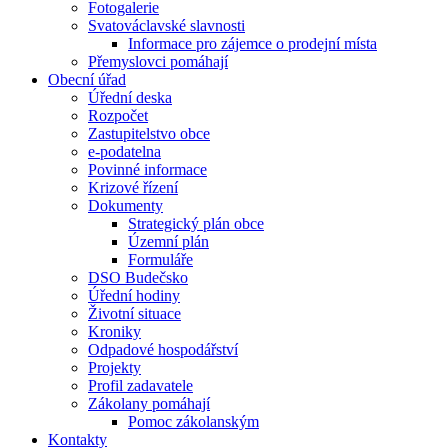
Fotogalerie
Svatováclavské slavnosti
Informace pro zájemce o prodejní místa
Přemyslovci pomáhají
Obecní úřad
Úřední deska
Rozpočet
Zastupitelstvo obce
e-podatelna
Povinné informace
Krizové řízení
Dokumenty
Strategický plán obce
Územní plán
Formuláře
DSO Budečsko
Úřední hodiny
Životní situace
Kroniky
Odpadové hospodářství
Projekty
Profil zadavatele
Zákolany pomáhají
Pomoc zákolanským
Kontakty