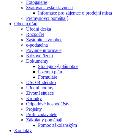
Fotogalerie
Svatováclavské slavnosti
Informace pro zájemce o prodejní místa
Přemyslovci pomáhají
Obecní úřad
Úřední deska
Rozpočet
Zastupitelstvo obce
e-podatelna
Povinné informace
Krizové řízení
Dokumenty
Strategický plán obce
Územní plán
Formuláře
DSO Budečsko
Úřední hodiny
Životní situace
Kroniky
Odpadové hospodářství
Projekty
Profil zadavatele
Zákolany pomáhají
Pomoc zákolanským
Kontakty