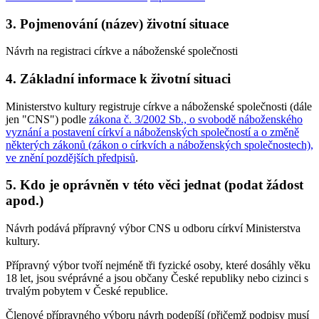
3. Pojmenování (název) životní situace
Návrh na registraci církve a náboženské společnosti
4. Základní informace k životní situaci
Ministerstvo kultury registruje církve a náboženské společnosti (dále
jen "CNS") podle
zákona č. 3/2002 Sb., o svobodě náboženského
vyznání a postavení církví a náboženských společností a o změně
některých zákonů (zákon o církvích a náboženských společnostech),
ve znění pozdějších předpisů
.
5. Kdo je oprávněn v této věci jednat (podat žádost
apod.)
Návrh podává přípravný výbor CNS u odboru církví Ministerstva
kultury.
Přípravný výbor tvoří nejméně tři fyzické osoby, které dosáhly věku
18 let, jsou svéprávné a jsou občany České republiky nebo cizinci s
trvalým pobytem v České republice.
Členové přípravného výboru návrh podepíší (přičemž podpisy musí