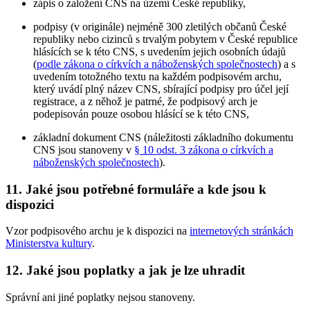
zápis o založení CNS na území České republiky,
podpisy (v originále) nejméně 300 zletilých občanů České
republiky nebo cizinců s trvalým pobytem v České republice
hlásících se k této CNS, s uvedením jejich osobních údajů
(
podle zákona o církvích a náboženských společnostech
) a s
uvedením totožného textu na každém podpisovém archu,
který uvádí plný název CNS, sbírající podpisy pro účel její
registrace, a z něhož je patrné, že podpisový arch je
podepisován pouze osobou hlásící se k této CNS,
základní dokument CNS (náležitosti základního dokumentu
CNS jsou stanoveny v
§ 10 odst. 3 zákona o církvích a
náboženských společnostech
).
11. Jaké jsou potřebné formuláře a kde jsou k
dispozici
Vzor podpisového archu je k dispozici na
internetových stránkách
Ministerstva kultury
.
12. Jaké jsou poplatky a jak je lze uhradit
Správní ani jiné poplatky nejsou stanoveny.