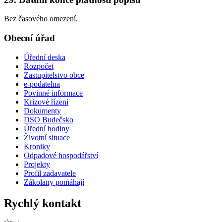
Bez časového omezení.
Obecní úřad
Úřední deska
Rozpočet
Zastupitelstvo obce
e-podatelna
Povinné informace
Krizové řízení
Dokumenty
DSO Budečsko
Úřední hodiny
Životní situace
Kroniky
Odpadové hospodářství
Projekty
Profil zadavatele
Zákolany pomáhají
Rychlý kontakt