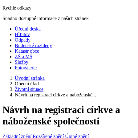
Rychlé odkazy
Snadno dostupné informace z našich stránek
Úřední deska
Hřbitov
Odpady
Budečské rozhledy
Katastr obce
ZŠ a MŠ
Služby
Fotogalerie
Úvodní stránka
Obecní úřad
Životní situace
Návrh na registraci církve a náboženské...
Návrh na registraci církve a
náboženské společnosti
Základní znění
Rozšířené znění
Úplné znění