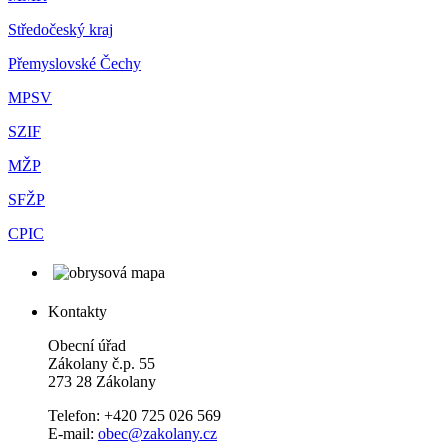
Středočeský kraj
Přemyslovské Čechy
MPSV
SZIF
MŽP
SFŽP
CPIC
Kontakty
Obecní úřad
Zákolany č.p. 55
273 28 Zákolany
Telefon: +420 725 026 569
E-mail:
obec@zakolany.cz