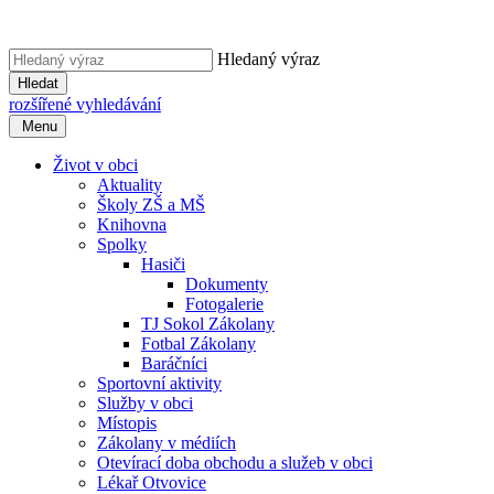
Hledaný výraz
Hledat
rozšířené vyhledávání
Menu
Život v obci
Aktuality
Školy ZŠ a MŠ
Knihovna
Spolky
Hasiči
Dokumenty
Fotogalerie
TJ Sokol Zákolany
Fotbal Zákolany
Baráčníci
Sportovní aktivity
Služby v obci
Místopis
Zákolany v médiích
Otevírací doba obchodu a služeb v obci
Lékař Otvovice