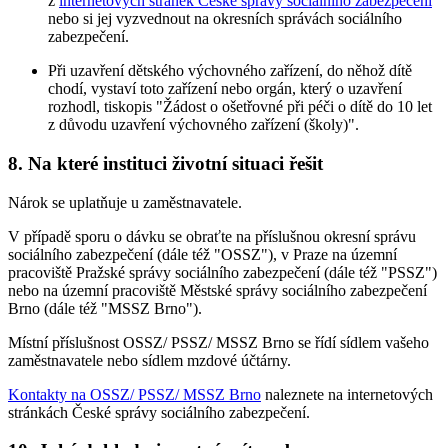
z
internetových stránek České správy sociálního zabezpečení
nebo si jej vyzvednout na okresních správách sociálního
zabezpečení.
Při uzavření dětského výchovného zařízení, do něhož dítě
chodí, vystaví toto zařízení nebo orgán, který o uzavření
rozhodl, tiskopis "Žádost o ošetřovné při péči o dítě do 10 let
z důvodu uzavření výchovného zařízení (školy)".
8. Na které instituci životní situaci řešit
Nárok se uplatňuje u zaměstnavatele.
V případě sporu o dávku se obraťte na příslušnou okresní správu
sociálního zabezpečení (dále též "OSSZ"), v Praze na územní
pracoviště Pražské správy sociálního zabezpečení (dále též "PSSZ")
nebo na územní pracoviště Městské správy sociálního zabezpečení
Brno (dále též "MSSZ Brno").
Místní příslušnost OSSZ/ PSSZ/ MSSZ Brno se řídí sídlem vašeho
zaměstnavatele nebo sídlem mzdové účtárny.
Kontakty na OSSZ/ PSSZ/ MSSZ Brno
naleznete na internetových
stránkách České správy sociálního zabezpečení.