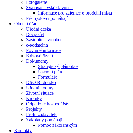
Fotogalerie
Svatováclavské slavnosti
Informace pro zájemce o prodejní místa
Přemyslovci pomáhají
Obecní úřad
Úřední deska
Rozpočet
Zastupitelstvo obce
e-podatelna
Povinné informace
Krizové řízení
Dokumenty
Strategický plán obce
Územní plán
Formuláře
DSO Budečsko
Úřední hodiny
Životní situace
Kroniky
Odpadové hospodářství
Projekty
Profil zadavatele
Zákolany pomáhají
Pomoc zákolanským
Kontakty