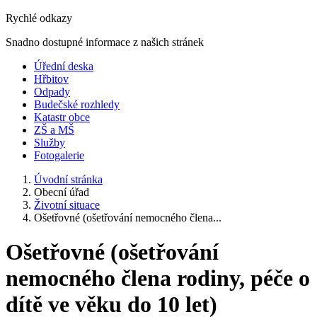
Rychlé odkazy
Snadno dostupné informace z našich stránek
Úřední deska
Hřbitov
Odpady
Budečské rozhledy
Katastr obce
ZŠ a MŠ
Služby
Fotogalerie
Úvodní stránka
Obecní úřad
Životní situace
Ošetřovné (ošetřování nemocného člena...
Ošetřovné (ošetřování
nemocného člena rodiny, péče o
dítě ve věku do 10 let)