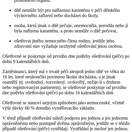
příslušného orgánu,
dítě nemůže být pro nařízenou karanténu v péči dětského
výchovného zařízení nebo docházet do školy,
osoba, která jinak o dítě pečuje, onemocněla, porodila nebo jí
byla nařízena karanténa, a proto nemůže o dítě pečovat,
ošetřovat jiného nemocného člena rodiny, jestliže jeho
zdravotní stav vyžaduje nezbytně ošetřování jinou osobou.
Ošetřovné se poskytuje od prvního dne potřeby ošetřování (péče) po
dobu 9 kalendářních dnů.
Zaměstnanci, který má v trvalé péči alespoň jedno dítě ve věku do
16 let, které neukončilo povinnou školní docházku, a je jinak
osamělý (tj. svobodný, rozvedený, ovdovělý, nežije-li s druhem
nebo registrovaným partnerem), se ošetřovné poskytuje od prvního
dne potřeby ošetřování (péče) po dobu 16 kalendářních dnů.
Ošetřovné se stanoví stejným způsobem jako nemocenské, včetně
výše dávky 60 % denního vyměřovacího základu.
V témž případě ošetřování náleží podpora jen jednou a jen jednomu
oprávněnému nebo postupně dvěma oprávněným, jestliže se v témže
případě ošetřování (péče) vystřídají. Vystřídání je možné jen jednou.