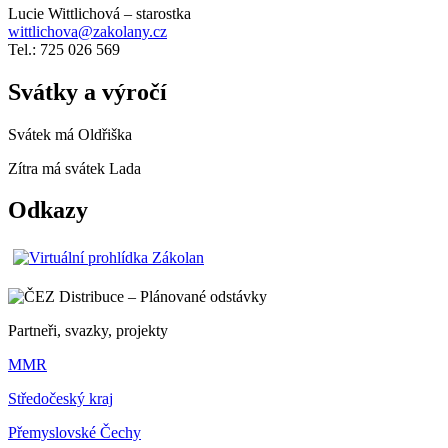
Lucie Wittlichová – starostka
wittlichova@zakolany.cz
Tel.: 725 026 569
Svátky a výročí
Svátek má
Oldřiška
Zítra má svátek
Lada
Odkazy
Partneři, svazky, projekty
MMR
Středočeský kraj
Přemyslovské Čechy