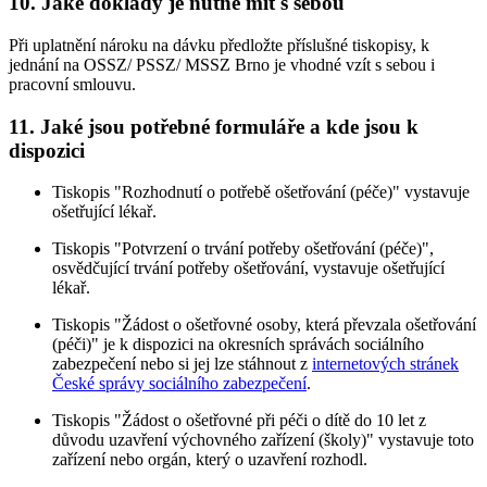
10. Jaké doklady je nutné mít s sebou
Při uplatnění nároku na dávku předložte příslušné tiskopisy, k
jednání na OSSZ/ PSSZ/ MSSZ Brno je vhodné vzít s sebou i
pracovní smlouvu.
11. Jaké jsou potřebné formuláře a kde jsou k
dispozici
Tiskopis "Rozhodnutí o potřebě ošetřování (péče)" vystavuje
ošetřující lékař.
Tiskopis "Potvrzení o trvání potřeby ošetřování (péče)",
osvědčující trvání potřeby ošetřování, vystavuje ošetřující
lékař.
Tiskopis "Žádost o ošetřovné osoby, která převzala ošetřování
(péči)" je k dispozici na okresních správách sociálního
zabezpečení nebo si jej lze stáhnout z
internetových stránek
České správy sociálního zabezpečení
.
Tiskopis "Žádost o ošetřovné při péči o dítě do 10 let z
důvodu uzavření výchovného zařízení (školy)" vystavuje toto
zařízení nebo orgán, který o uzavření rozhodl.