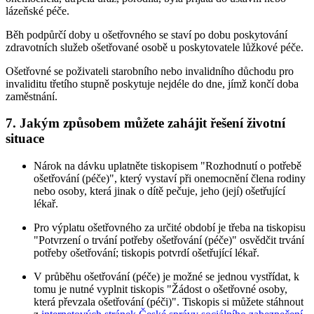
lázeňské péče.
Běh podpůrčí doby u ošetřovného se staví po dobu poskytování
zdravotních služeb ošetřované osobě u poskytovatele lůžkové péče.
Ošetřovné se poživateli starobního nebo invalidního důchodu pro
invaliditu třetího stupně poskytuje nejdéle do dne, jímž končí doba
zaměstnání.
7. Jakým způsobem můžete zahájit řešení životní
situace
Nárok na dávku uplatněte tiskopisem "Rozhodnutí o potřebě
ošetřování (péče)", který vystaví při onemocnění člena rodiny
nebo osoby, která jinak o dítě pečuje, jeho (její) ošetřující
lékař.
Pro výplatu ošetřovného za určité období je třeba na tiskopisu
"Potvrzení o trvání potřeby ošetřování (péče)" osvědčit trvání
potřeby ošetřování; tiskopis potvrdí ošetřující lékař.
V průběhu ošetřování (péče) je možné se jednou vystřídat, k
tomu je nutné vyplnit tiskopis "Žádost o ošetřovné osoby,
která převzala ošetřování (péči)". Tiskopis si můžete stáhnout