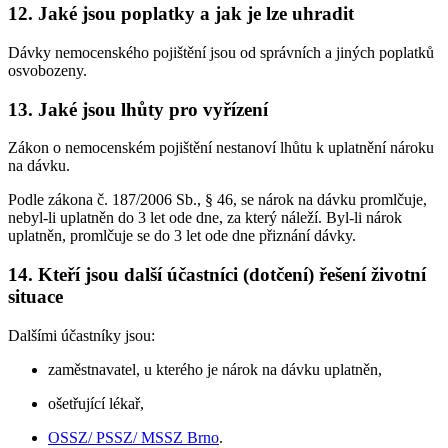
12. Jaké jsou poplatky a jak je lze uhradit
Dávky nemocenského pojištění jsou od správních a jiných poplatků
osvobozeny.
13. Jaké jsou lhůty pro vyřízení
Zákon o nemocenském pojištění nestanoví lhůtu k uplatnění nároku
na dávku.
Podle zákona č. 187/2006 Sb., § 46, se nárok na dávku promlčuje,
nebyl-li uplatněn do 3 let ode dne, za který náleží. Byl-li nárok
uplatněn, promlčuje se do 3 let ode dne přiznání dávky.
14. Kteří jsou další účastníci (dotčení) řešení životní
situace
Dalšími účastníky jsou:
zaměstnavatel, u kterého je nárok na dávku uplatněn,
ošetřující lékař,
OSSZ/ PSSZ/ MSSZ Brno
.