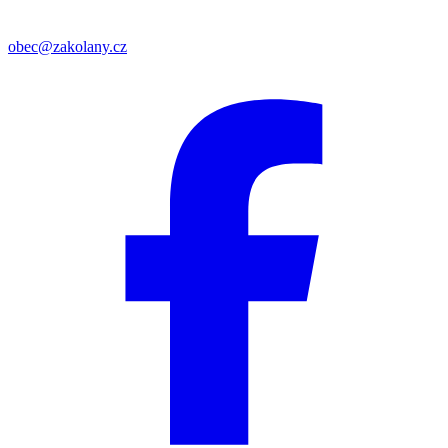
obec@zakolany.cz