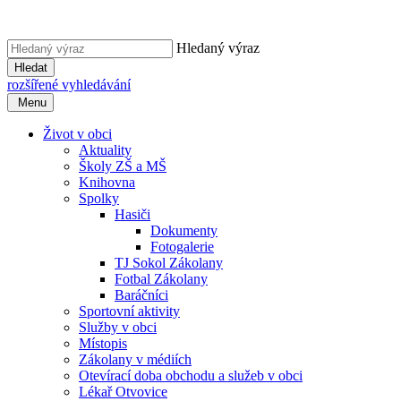
Hledaný výraz
Hledat
rozšířené vyhledávání
Menu
Život v obci
Aktuality
Školy ZŠ a MŠ
Knihovna
Spolky
Hasiči
Dokumenty
Fotogalerie
TJ Sokol Zákolany
Fotbal Zákolany
Baráčníci
Sportovní aktivity
Služby v obci
Místopis
Zákolany v médiích
Otevírací doba obchodu a služeb v obci
Lékař Otvovice