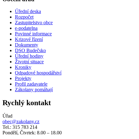
Úřední deska
Rozpočet
Zastupitelstvo obce
e-podatelna
Povinné informace
Krizové řízení
Dokumenty
DSO Budečsko
Úřední hodiny
Životní situace
Kroniky
Odpadové hospodářství
Projekty
Profil zadavatele
Zákolany pomáhají
Rychlý kontakt
Úřad
obec@zakolany.cz
Tel.: 315 783 214
Pondělí, Čtvrtek: 8.00 – 18.00