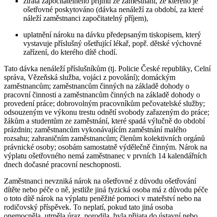
ztráta započitatelného příjmu ze zaměstnání, ze kterého je
ošetřovné poskytováno (dávka nenáleží za období, za které
náleží zaměstnanci započitatelný příjem),
uplatnění nároku na dávku předepsaným tiskopisem, který
vystavuje příslušný ošetřující lékař, popř. dětské výchovné
zařízení, do kterého dítě chodí.
Tato dávka nenáleží příslušníkům (tj. Policie České republiky, Celní
správa, Vězeňská služba, vojáci z povolání); domáckým
zaměstnancům; zaměstnancům činných na základě dohody o
pracovní činnosti a zaměstnancům činných na základě dohody o
provedení práce; dobrovolným pracovníkům pečovatelské služby;
odsouzeným ve výkonu trestu odnětí svobody zařazeným do práce;
žákům a studentům ze zaměstnání, které spadá výlučně do období
prázdnin; zaměstnancům vykonávajícím zaměstnání malého
rozsahu; zahraničním zaměstnancům; členům kolektivních orgánů
právnické osoby; osobám samostatně výdělečně činným. Nárok na
výplatu ošetřovného nemá zaměstnanec v prvních 14 kalendářních
dnech dočasné pracovní neschopnosti.
Zaměstnanci nevzniká nárok na ošetřovné z důvodu ošetřování
dítěte nebo péče o ně, jestliže jiná fyzická osoba má z důvodu péče
o toto dítě nárok na výplatu peněžité pomoci v mateřství nebo na
rodičovský příspěvek. To neplatí, pokud tato jiná osoba
onemocněla, utrpěla úraz, porodila, byla přijata do ústavní nebo