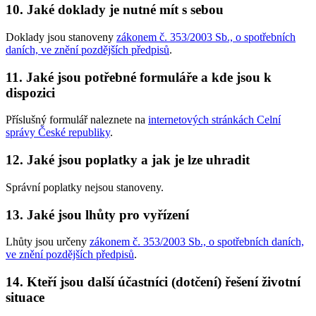
10. Jaké doklady je nutné mít s sebou
Doklady jsou stanoveny
zákonem č. 353/2003 Sb., o spotřebních
daních, ve znění pozdějších předpisů
.
11. Jaké jsou potřebné formuláře a kde jsou k
dispozici
Příslušný formulář naleznete na
internetových stránkách Celní
správy České republiky
.
12. Jaké jsou poplatky a jak je lze uhradit
Správní poplatky nejsou stanoveny.
13. Jaké jsou lhůty pro vyřízení
Lhůty jsou určeny
zákonem č. 353/2003 Sb., o spotřebních daních,
ve znění pozdějších předpisů
.
14. Kteří jsou další účastníci (dotčení) řešení životní
situace