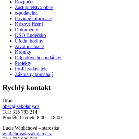
Rozpočet
Zastupitelstvo obce
e-podatelna
Povinné informace
Krizové řízení
Dokumenty
DSO Budečsko
Úřední hodiny
Životní situace
Kroniky
Odpadové hospodářství
Projekty
Profil zadavatele
Zákolany pomáhají
Rychlý kontakt
Úřad
obec@zakolany.cz
Tel.: 315 783 214
Pondělí, Čtvrtek: 8.00 – 18.00
Lucie Wittlichová – starostka
wittlichova@zakolany.cz