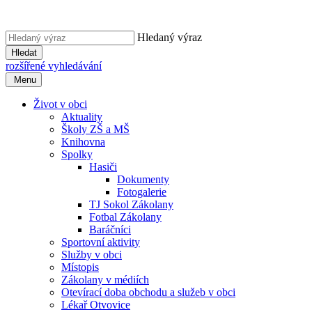
Hledaný výraz
Hledat
rozšířené vyhledávání
Menu
Život v obci
Aktuality
Školy ZŠ a MŠ
Knihovna
Spolky
Hasiči
Dokumenty
Fotogalerie
TJ Sokol Zákolany
Fotbal Zákolany
Baráčníci
Sportovní aktivity
Služby v obci
Místopis
Zákolany v médiích
Otevírací doba obchodu a služeb v obci
Lékař Otvovice