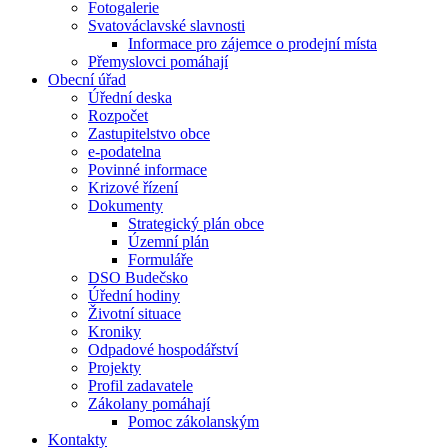
Fotogalerie
Svatováclavské slavnosti
Informace pro zájemce o prodejní místa
Přemyslovci pomáhají
Obecní úřad
Úřední deska
Rozpočet
Zastupitelstvo obce
e-podatelna
Povinné informace
Krizové řízení
Dokumenty
Strategický plán obce
Územní plán
Formuláře
DSO Budečsko
Úřední hodiny
Životní situace
Kroniky
Odpadové hospodářství
Projekty
Profil zadavatele
Zákolany pomáhají
Pomoc zákolanským
Kontakty