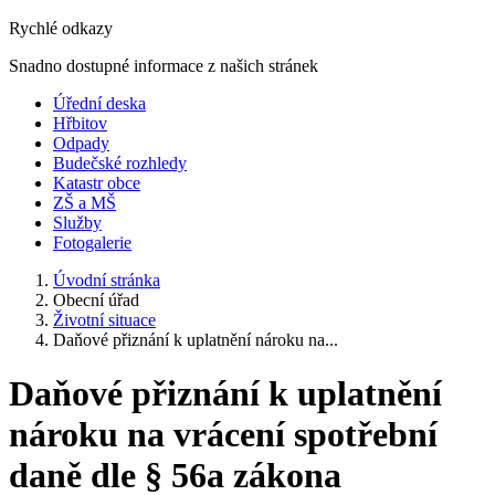
Rychlé odkazy
Snadno dostupné informace z našich stránek
Úřední deska
Hřbitov
Odpady
Budečské rozhledy
Katastr obce
ZŠ a MŠ
Služby
Fotogalerie
Úvodní stránka
Obecní úřad
Životní situace
Daňové přiznání k uplatnění nároku na...
Daňové přiznání k uplatnění
nároku na vrácení spotřební
daně dle § 56a zákona