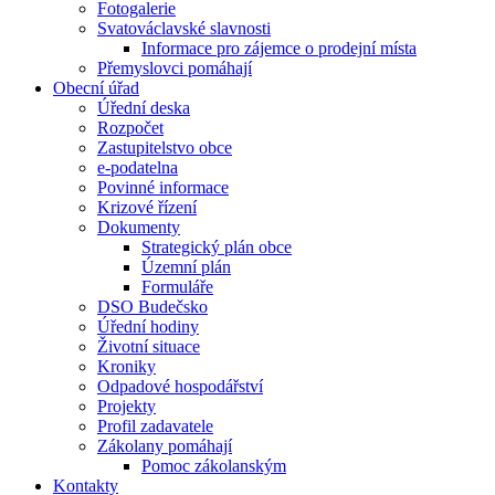
Fotogalerie
Svatováclavské slavnosti
Informace pro zájemce o prodejní místa
Přemyslovci pomáhají
Obecní úřad
Úřední deska
Rozpočet
Zastupitelstvo obce
e-podatelna
Povinné informace
Krizové řízení
Dokumenty
Strategický plán obce
Územní plán
Formuláře
DSO Budečsko
Úřední hodiny
Životní situace
Kroniky
Odpadové hospodářství
Projekty
Profil zadavatele
Zákolany pomáhají
Pomoc zákolanským
Kontakty