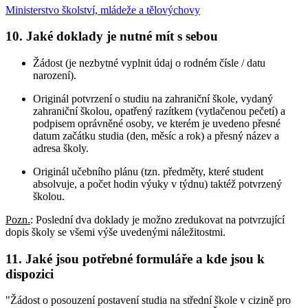
Ministerstvo školství, mládeže a tělovýchovy
10. Jaké doklady je nutné mít s sebou
Žádost (je nezbytné vyplnit údaj o rodném čísle / datu
narození).
Originál potvrzení o studiu na zahraniční škole, vydaný
zahraniční školou, opatřený razítkem (vytlačenou pečetí) a
podpisem oprávněné osoby, ve kterém je uvedeno přesné
datum začátku studia (den, měsíc a rok) a přesný název a
adresa školy.
Originál učebního plánu (tzn. předměty, které student
absolvuje, a počet hodin výuky v týdnu) taktéž potvrzený
školou.
Pozn.
: Poslední dva doklady je možno zredukovat na potvrzující
dopis školy se všemi výše uvedenými náležitostmi.
11. Jaké jsou potřebné formuláře a kde jsou k
dispozici
"Žádost o posouzení postavení studia na střední škole v cizině pro