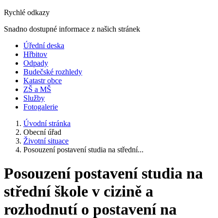
Rychlé odkazy
Snadno dostupné informace z našich stránek
Úřední deska
Hřbitov
Odpady
Budečské rozhledy
Katastr obce
ZŠ a MŠ
Služby
Fotogalerie
Úvodní stránka
Obecní úřad
Životní situace
Posouzení postavení studia na střední...
Posouzení postavení studia na
střední škole v cizině a
rozhodnutí o postavení na