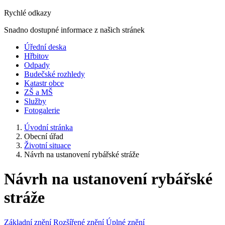
Rychlé odkazy
Snadno dostupné informace z našich stránek
Úřední deska
Hřbitov
Odpady
Budečské rozhledy
Katastr obce
ZŠ a MŠ
Služby
Fotogalerie
Úvodní stránka
Obecní úřad
Životní situace
Návrh na ustanovení rybářské stráže
Návrh na ustanovení rybářské
stráže
Základní znění
Rozšířené znění
Úplné znění