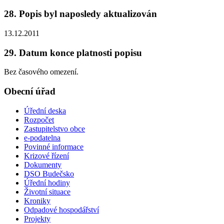
28. Popis byl naposledy aktualizován
13.12.2011
29. Datum konce platnosti popisu
Bez časového omezení.
Obecní úřad
Úřední deska
Rozpočet
Zastupitelstvo obce
e-podatelna
Povinné informace
Krizové řízení
Dokumenty
DSO Budečsko
Úřední hodiny
Životní situace
Kroniky
Odpadové hospodářství
Projekty