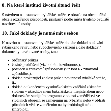
8. Na které instituci životní situaci řešit
S návrhem na ustanovení rybářské stráže se obraťte na obecní úřad
obce s rozšířenou působností, příslušný podle místa trvalého bydliště
navrhované osoby.
10. Jaké doklady je nutné mít s sebou
K návrhu na ustanovení rybářské stráže doložte doklad o užívání
rybářského revíru nebo rybochovného zařízení a dále doklady /
dokumenty navrhované osoby, tzn.:
občanský průkaz,
čestné prohlášení (viz bod 6 - bezúhonnost),
posudek o zdravotní způsobilosti (viz bod 6 - zdravotní
způsobilost),
doklad prokazující znalost práv a povinností rybářské stráže,
tj.:
doklad o ukončeném vysokoškolském vzdělání získaném
studiem v akreditovaném bakalářském, magisterském nebo
doktorském studijním programu v oblasti zemědělství ve
studijních oborech se zaměřením na rybářství nebo v oblasti
přírodních věd se zaměřením na hydrobiologii nebo
ichtyologii,