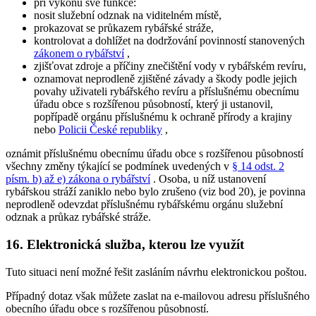
při výkonu své funkce:
nosit služební odznak na viditelném místě,
prokazovat se průkazem rybářské stráže,
kontrolovat a dohlížet na dodržování povinností stanovených
zákonem o rybářství
,
zjišťovat zdroje a příčiny znečištění vody v rybářském revíru,
oznamovat neprodleně zjištěné závady a škody podle jejich
povahy uživateli rybářského revíru a příslušnému obecnímu
úřadu obce s rozšířenou působností, který ji ustanovil,
popřípadě orgánu příslušnému k ochraně přírody a krajiny
nebo
Policii České republiky
,
oznámit příslušnému obecnímu úřadu obce s rozšířenou působností
všechny změny týkající se podmínek uvedených v
§ 14 odst. 2
písm. b) až e) zákona o rybářství
. Osoba, u níž ustanovení
rybářskou stráží zaniklo nebo bylo zrušeno (viz bod 20), je povinna
neprodleně odevzdat příslušnému rybářskému orgánu služební
odznak a průkaz rybářské stráže.
16. Elektronická služba, kterou lze využít
Tuto situaci není možné řešit zasláním návrhu elektronickou poštou.
Případný dotaz však můžete zaslat na e-mailovou adresu příslušného
obecního úřadu obce s rozšířenou působností.