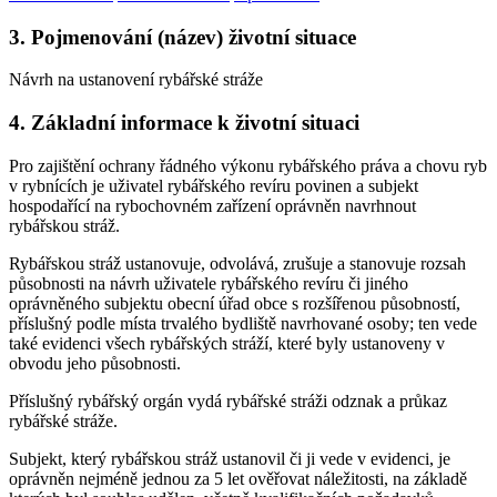
3. Pojmenování (název) životní situace
Návrh na ustanovení rybářské stráže
4. Základní informace k životní situaci
Pro zajištění ochrany řádného výkonu rybářského práva a chovu ryb
v rybnících je uživatel rybářského revíru povinen a subjekt
hospodařící na rybochovném zařízení oprávněn navrhnout
rybářskou stráž.
Rybářskou stráž ustanovuje, odvolává, zrušuje a stanovuje rozsah
působnosti na návrh uživatele rybářského revíru či jiného
oprávněného subjektu obecní úřad obce s rozšířenou působností,
příslušný podle místa trvalého bydliště navrhované osoby; ten vede
také evidenci všech rybářských stráží, které byly ustanoveny v
obvodu jeho působnosti.
Příslušný rybářský orgán vydá rybářské stráži odznak a průkaz
rybářské stráže.
Subjekt, který rybářskou stráž ustanovil či ji vede v evidenci, je
oprávněn nejméně jednou za 5 let ověřovat náležitosti, na základě