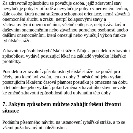
Za zdravotně způsobilou se považuje osoba, jejíž zdravotní stav
nevylučuje pobyt v přírodě a nevylučuje pohyb v nerovném terénu,
dále osoba, která nemá sníženou schopnost orientace, nemá závažná
onemocnění sluchu a zraku, netrpí kolapsovými stavy a
záchvatovitými onemocněními, včetně epilepsie, netrpí závažným
duševním onemocněním nebo závažnou poruchou osobnosti anebo
dalšími onemocněními, která omezují nebo vylučují výkon funkce
rybářské stráže.
Zdravotní způsobilost rybářské stráže zjišťuje a posudek o zdravotní
způsobilosti vydává posuzující lékař na základě výsledku lékařské
prohlídky.
Posudek o zdravotní způsobilosti rybářské stráže lze použít pro
účely, pro které byl vydán, jen do doby 3 měsíců od jeho vydání
posuzujícím lékařem; časová platnost posudku je omezena na dobu
5 let ode dne jeho vydání, pokud změna zdravotního stavu nevede
ke změně zdravotní způsobilosti před uplynutím této doby.
7. Jakým způsobem můžete zahájit řešení životní
situace
Podáním písemného návrhu na ustanovení rybářské stráže, a to se
všemi požadovanými náležitostmi.