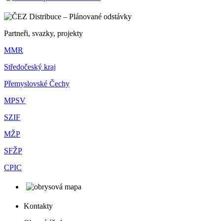
Partneři, svazky, projekty
MMR
Středočeský kraj
Přemyslovské Čechy
MPSV
SZIF
MŽP
SFŽP
CPIC
Kontakty