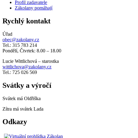
Profil zadavatele
Zákolany pomáhají
Rychlý kontakt
Úřad
obec@zakolany.cz
Tel.: 315 783 214
Pondělí, Čtvrtek: 8.00 – 18.00
Lucie Wittlichová – starostka
wittlichova@zakolany.cz
Tel.: 725 026 569
Svátky a výročí
Svátek má
Oldřiška
Zítra má svátek
Lada
Odkazy