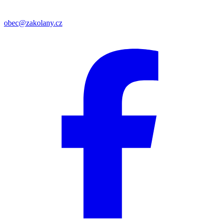
obec@zakolany.cz