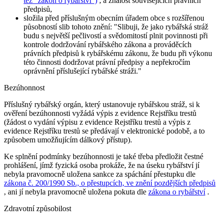
též "zákon o rybářství")
, a znalost souvisejících právních
předpisů,
složila před příslušným obecním úřadem obce s rozšířenou
působností slib tohoto znění:
"Slibuji, že jako rybářská stráž
budu s největší pečlivostí a svědomitostí plnit povinnosti při
kontrole dodržování rybářského zákona a prováděcích
právních předpisů k rybářskému zákonu, že budu při výkonu
této činnosti dodržovat právní předpisy a nepřekročím
oprávnění příslušející rybářské stráži."
Bezúhonnost
Příslušný rybářský orgán, který ustanovuje rybářskou stráž, si k
ověření bezúhonnosti vyžádá výpis z evidence Rejstříku trestů
(žádost o vydání výpisu z evidence Rejstříku trestů a výpis z
evidence Rejstříku trestů se předávají v elektronické podobě, a to
způsobem umožňujícím dálkový přístup).
Ke splnění podmínky bezúhonnosti je také třeba předložit čestné
prohlášení, jímž fyzická osoba prokáže, že na úseku rybářství jí
nebyla pravomocně uložena sankce za spáchání přestupku dle
zákona č. 200/1990 Sb., o přestupcích, ve znění pozdějších předpisů
, ani jí nebyla pravomocně uložena pokuta dle
zákona o rybářství
.
Zdravotní způsobilost