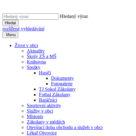
Hledaný výraz
Hledat
rozšířené vyhledávání
Menu
Život v obci
Aktuality
Školy ZŠ a MŠ
Knihovna
Spolky
Hasiči
Dokumenty
Fotogalerie
TJ Sokol Zákolany
Fotbal Zákolany
Baráčníci
Sportovní aktivity
Služby v obci
Místopis
Zákolany v médiích
Otevírací doba obchodu a služeb v obci
Lékař Otvovice