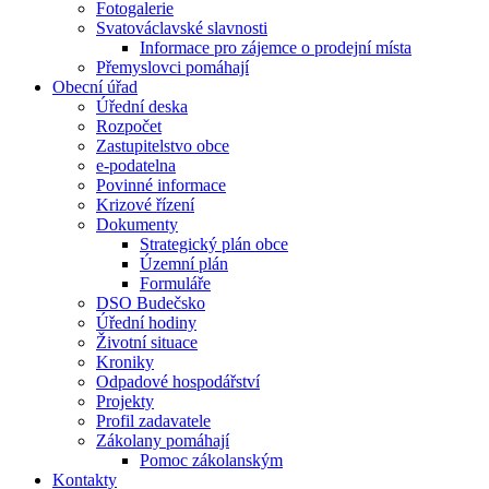
Fotogalerie
Svatováclavské slavnosti
Informace pro zájemce o prodejní místa
Přemyslovci pomáhají
Obecní úřad
Úřední deska
Rozpočet
Zastupitelstvo obce
e-podatelna
Povinné informace
Krizové řízení
Dokumenty
Strategický plán obce
Územní plán
Formuláře
DSO Budečsko
Úřední hodiny
Životní situace
Kroniky
Odpadové hospodářství
Projekty
Profil zadavatele
Zákolany pomáhají
Pomoc zákolanským
Kontakty