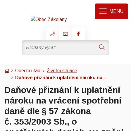
Rovnou na obsah
Rovnou na menu
MENU
+420 725 026 569
obec@zakolany.cz
Hledaný výraz
Hledat
Úvodní stránka
Obecní úřad
Životní situace
Daňové přiznání k uplatnění nároku na...
Daňové přiznání k uplatnění
nároku na vrácení spotřební
daně dle § 57 zákona
č. 353/2003 Sb., o