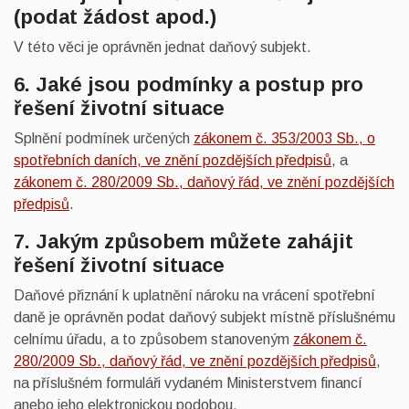
(podat žádost apod.)
V této věci je oprávněn jednat daňový subjekt.
6. Jaké jsou podmínky a postup pro
řešení životní situace
Splnění podmínek určených
zákonem č. 353/2003 Sb., o
spotřebních daních, ve znění pozdějších předpisů
, a
zákonem č. 280/2009 Sb., daňový řád, ve znění pozdějších
předpisů
.
7. Jakým způsobem můžete zahájit
řešení životní situace
Daňové přiznání k uplatnění nároku na vrácení spotřební
daně je oprávněn podat daňový subjekt místně příslušnému
celnímu úřadu, a to způsobem stanoveným
zákonem č.
280/2009 Sb., daňový řád, ve znění pozdějších předpisů
,
na příslušném formuláři vydaném Ministerstvem financí
anebo jeho elektronickou podobou.