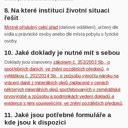
8. Na které instituci životní situaci
řešit
Místně příslušný celní úřad
(daňové oddělení), určený dle
sídla u právnické osoby anebo dle místa pobytu u fyzické
osoby.
10. Jaké doklady je nutné mít s sebou
Doklady jsou stanoveny
zákonem č. 353/2003 Sb., o
spotřebních daních, ve znění pozdějších předpisů
, a
vyhláškou č. 202/2014 Sb., o způsobu výpočtu nároku na
vrácení daně z minerálních olejů zaplacené v cenách
některých minerálních olejů spotřebovaných v zemědělské
prvovýrobě a způsobu a podmínkách vedení dokladů a
evidence s nimi souvisejícími, ve znění pozdějších předpisů
.
11. Jaké jsou potřebné formuláře a
kde jsou k dispozici