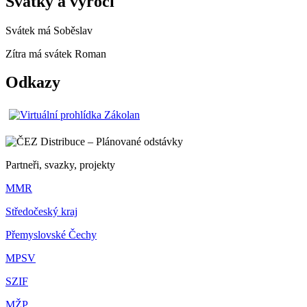
Svátky a výročí
Svátek má
Soběslav
Zítra má svátek
Roman
Odkazy
Partneři, svazky, projekty
MMR
Středočeský kraj
Přemyslovské Čechy
MPSV
SZIF
MŽP