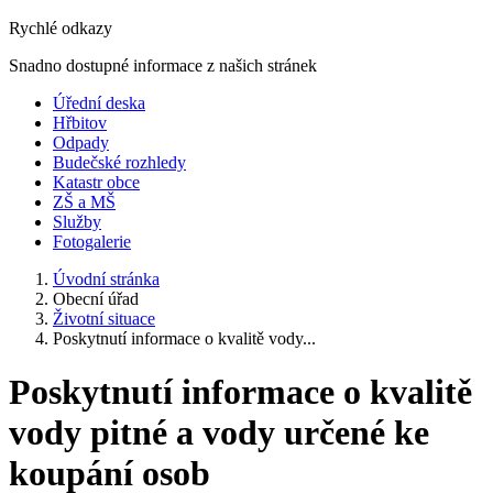
Rychlé odkazy
Snadno dostupné informace z našich stránek
Úřední deska
Hřbitov
Odpady
Budečské rozhledy
Katastr obce
ZŠ a MŠ
Služby
Fotogalerie
Úvodní stránka
Obecní úřad
Životní situace
Poskytnutí informace o kvalitě vody...
Poskytnutí informace o kvalitě
vody pitné a vody určené ke
koupání osob