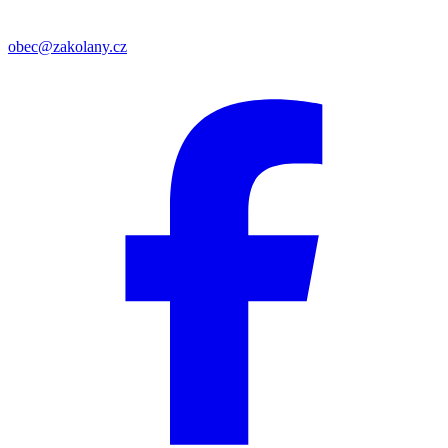
obec@zakolany.cz