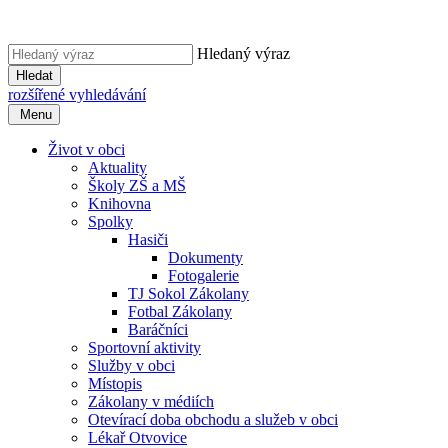
Hledaný výraz
Hledat
rozšířené vyhledávání
Menu
Život v obci
Aktuality
Školy ZŠ a MŠ
Knihovna
Spolky
Hasiči
Dokumenty
Fotogalerie
TJ Sokol Zákolany
Fotbal Zákolany
Baráčníci
Sportovní aktivity
Služby v obci
Místopis
Zákolany v médiích
Otevírací doba obchodu a služeb v obci
Lékař Otvovice