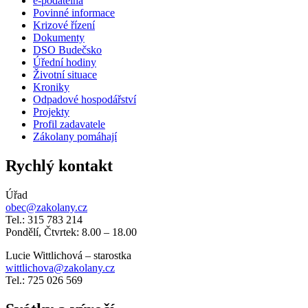
e-podatelna
Povinné informace
Krizové řízení
Dokumenty
DSO Budečsko
Úřední hodiny
Životní situace
Kroniky
Odpadové hospodářství
Projekty
Profil zadavatele
Zákolany pomáhají
Rychlý kontakt
Úřad
obec@zakolany.cz
Tel.: 315 783 214
Pondělí, Čtvrtek: 8.00 – 18.00
Lucie Wittlichová – starostka
wittlichova@zakolany.cz
Tel.: 725 026 569