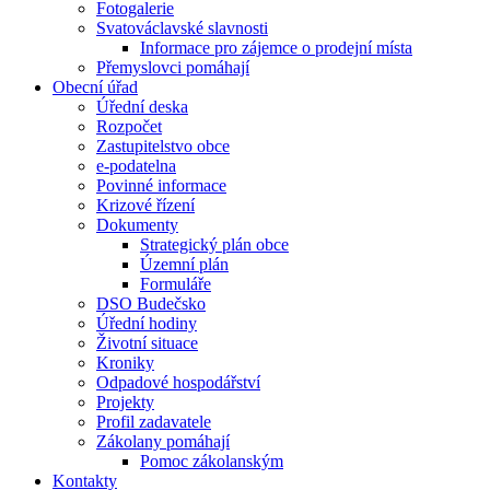
Fotogalerie
Svatováclavské slavnosti
Informace pro zájemce o prodejní místa
Přemyslovci pomáhají
Obecní úřad
Úřední deska
Rozpočet
Zastupitelstvo obce
e-podatelna
Povinné informace
Krizové řízení
Dokumenty
Strategický plán obce
Územní plán
Formuláře
DSO Budečsko
Úřední hodiny
Životní situace
Kroniky
Odpadové hospodářství
Projekty
Profil zadavatele
Zákolany pomáhají
Pomoc zákolanským
Kontakty