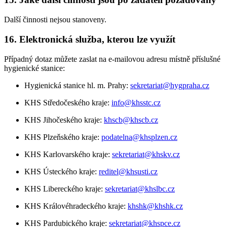
Další činnosti nejsou stanoveny.
16. Elektronická služba, kterou lze využít
Případný dotaz můžete zaslat na e-mailovou adresu místně příslušné
hygienické stanice:
Hygienická stanice hl. m. Prahy:
sekretariat@hygpraha.cz
KHS Středočeského kraje:
info@khsstc.cz
KHS Jihočeského kraje:
khscb@khscb.cz
KHS Plzeňského kraje:
podatelna@khsplzen.cz
KHS Karlovarského kraje:
sekretariat@khskv.cz
KHS Ústeckého kraje:
reditel@khsusti.cz
KHS Libereckého kraje:
sekretariat@khslbc.cz
KHS Královéhradeckého kraje:
khshk@khshk.cz
KHS Pardubického kraje:
sekretariat@khspce.cz