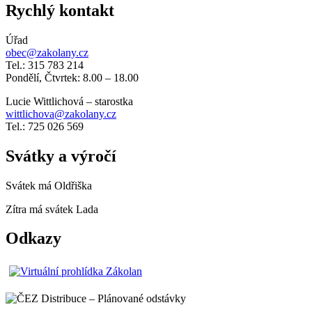
Rychlý kontakt
Úřad
obec@zakolany.cz
Tel.: 315 783 214
Pondělí, Čtvrtek: 8.00 – 18.00
Lucie Wittlichová – starostka
wittlichova@zakolany.cz
Tel.: 725 026 569
Svátky a výročí
Svátek má
Oldřiška
Zítra má svátek
Lada
Odkazy