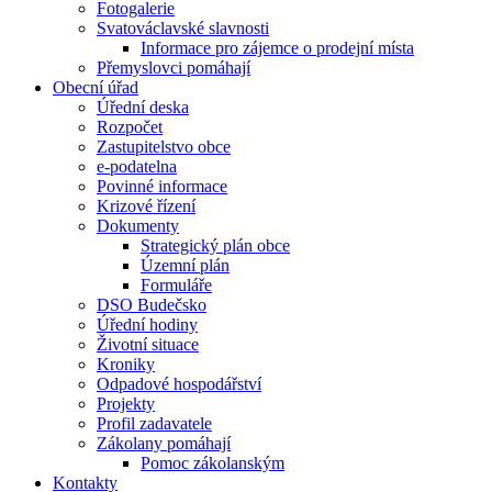
Fotogalerie
Svatováclavské slavnosti
Informace pro zájemce o prodejní místa
Přemyslovci pomáhají
Obecní úřad
Úřední deska
Rozpočet
Zastupitelstvo obce
e-podatelna
Povinné informace
Krizové řízení
Dokumenty
Strategický plán obce
Územní plán
Formuláře
DSO Budečsko
Úřední hodiny
Životní situace
Kroniky
Odpadové hospodářství
Projekty
Profil zadavatele
Zákolany pomáhají
Pomoc zákolanským
Kontakty