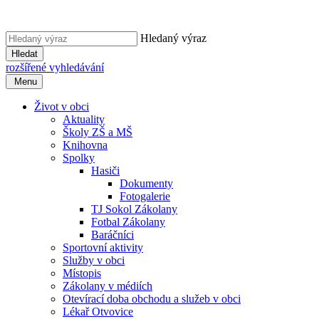
Hledaný výraz
Hledat
rozšířené vyhledávání
Menu
Život v obci
Aktuality
Školy ZŠ a MŠ
Knihovna
Spolky
Hasiči
Dokumenty
Fotogalerie
TJ Sokol Zákolany
Fotbal Zákolany
Baráčníci
Sportovní aktivity
Služby v obci
Místopis
Zákolany v médiích
Otevírací doba obchodu a služeb v obci
Lékař Otvovice