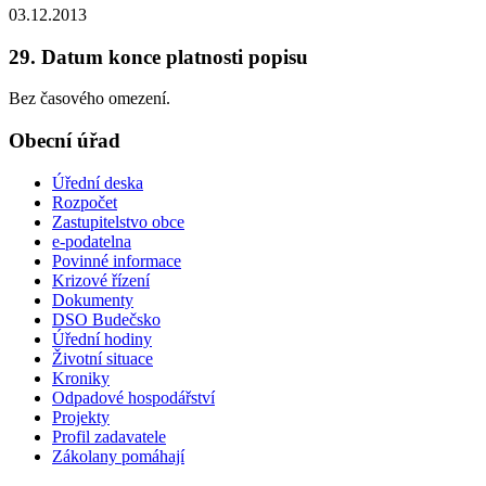
03.12.2013
29. Datum konce platnosti popisu
Bez časového omezení.
Obecní úřad
Úřední deska
Rozpočet
Zastupitelstvo obce
e-podatelna
Povinné informace
Krizové řízení
Dokumenty
DSO Budečsko
Úřední hodiny
Životní situace
Kroniky
Odpadové hospodářství
Projekty
Profil zadavatele
Zákolany pomáhají