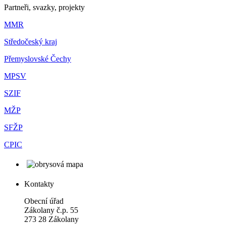
Partneři, svazky, projekty
MMR
Středočeský kraj
Přemyslovské Čechy
MPSV
SZIF
MŽP
SFŽP
CPIC
Kontakty
Obecní úřad
Zákolany č.p. 55
273 28 Zákolany