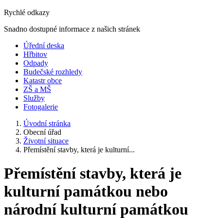
Rychlé odkazy
Snadno dostupné informace z našich stránek
Úřední deska
Hřbitov
Odpady
Budečské rozhledy
Katastr obce
ZŠ a MŠ
Služby
Fotogalerie
Úvodní stránka
Obecní úřad
Životní situace
Přemístění stavby, která je kulturní...
Přemístění stavby, která je
kulturní památkou nebo
národní kulturní památkou