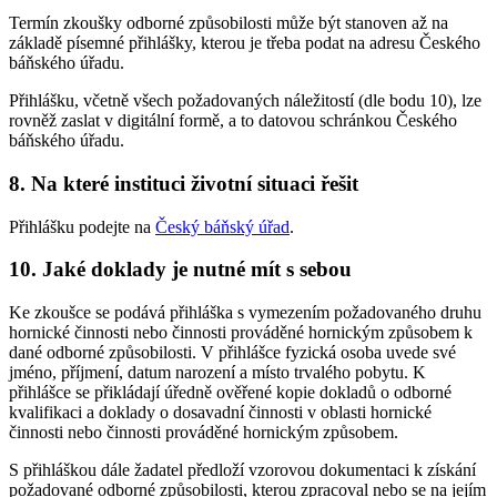
Termín zkoušky odborné způsobilosti může být stanoven až na
základě písemné přihlášky, kterou je třeba podat na adresu Českého
báňského úřadu.
Přihlášku, včetně všech požadovaných náležitostí (dle bodu 10), lze
rovněž zaslat v digitální formě, a to datovou schránkou Českého
báňského úřadu.
8. Na které instituci životní situaci řešit
Přihlášku podejte na
Český báňský úřad
.
10. Jaké doklady je nutné mít s sebou
Ke zkoušce se podává přihláška s vymezením požadovaného druhu
hornické činnosti nebo činnosti prováděné hornickým způsobem k
dané odborné způsobilosti. V přihlášce fyzická osoba uvede své
jméno, příjmení, datum narození a místo trvalého pobytu. K
přihlášce se přikládají úředně ověřené kopie dokladů o odborné
kvalifikaci a doklady o dosavadní činnosti v oblasti hornické
činnosti nebo činnosti prováděné hornickým způsobem.
S přihláškou dále žadatel předloží vzorovou dokumentaci k získání
požadované odborné způsobilosti, kterou zpracoval nebo se na jejím