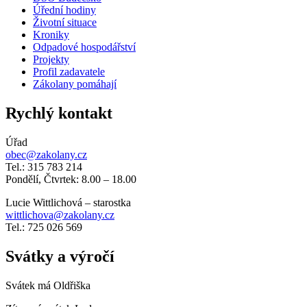
Úřední hodiny
Životní situace
Kroniky
Odpadové hospodářství
Projekty
Profil zadavatele
Zákolany pomáhají
Rychlý kontakt
Úřad
obec@zakolany.cz
Tel.: 315 783 214
Pondělí, Čtvrtek: 8.00 – 18.00
Lucie Wittlichová – starostka
wittlichova@zakolany.cz
Tel.: 725 026 569
Svátky a výročí
Svátek má
Oldřiška