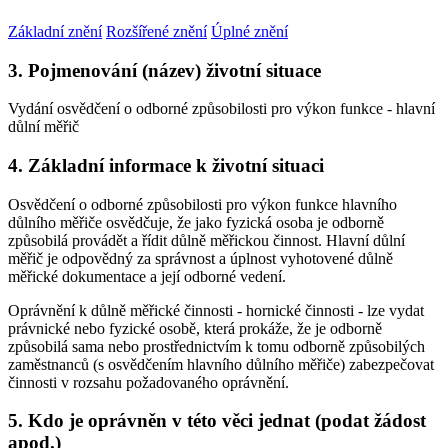
Základní znění
Rozšířené znění
Úplné znění
3. Pojmenování (název) životní situace
Vydání osvědčení o odborné způsobilosti pro výkon funkce - hlavní
důlní měřič
4. Základní informace k životní situaci
Osvědčení o odborné způsobilosti pro výkon funkce hlavního
důlního měřiče osvědčuje, že jako fyzická osoba je odborně
způsobilá provádět a řídit důlně měřickou činnost. Hlavní důlní
měřič je odpovědný za správnost a úplnost vyhotovené důlně
měřické dokumentace a její odborné vedení.
Oprávnění k důlně měřické činnosti - hornické činnosti - lze vydat
právnické nebo fyzické osobě, která prokáže, že je odborně
způsobilá sama nebo prostřednictvím k tomu odborně způsobilých
zaměstnanců (s osvědčením hlavního důlního měřiče) zabezpečovat
činnosti v rozsahu požadovaného oprávnění.
5. Kdo je oprávněn v této věci jednat (podat žádost
apod.)