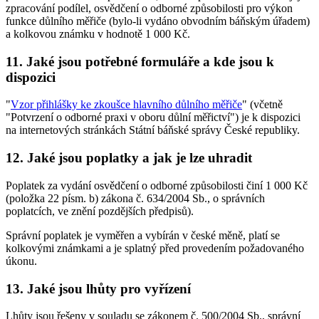
zpracování podílel, osvědčení o odborné způsobilosti pro výkon
funkce důlního měřiče (bylo-li vydáno obvodním báňským úřadem)
a kolkovou známku v hodnotě 1 000 Kč.
11. Jaké jsou potřebné formuláře a kde jsou k
dispozici
"
Vzor přihlášky ke zkoušce hlavního důlního měřiče
" (včetně
"Potvrzení o odborné praxi v oboru důlní měřictví") je k dispozici
na internetových stránkách Státní báňské správy České republiky.
12. Jaké jsou poplatky a jak je lze uhradit
Poplatek za vydání osvědčení o odborné způsobilosti činí 1 000 Kč
(položka 22 písm. b) zákona č. 634/2004 Sb., o správních
poplatcích, ve znění pozdějších předpisů).
Správní poplatek je vyměřen a vybírán v české měně, platí se
kolkovými známkami a je splatný před provedením požadovaného
úkonu.
13. Jaké jsou lhůty pro vyřízení
Lhůty jsou řešeny v souladu se zákonem č. 500/2004 Sb., správní