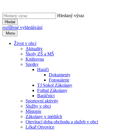
Hledaný výraz
Hledat
rozšířené vyhledávání
Menu
Život v obci
Aktuality
Školy ZŠ a MŠ
Knihovna
Spolky
Hasiči
Dokumenty
Fotogalerie
TJ Sokol Zákolany
Fotbal Zákolany
Baráčníci
Sportovní aktivity
Služby v obci
Místopis
Zákolany v médiích
Otevírací doba obchodu a služeb v obci
Lékař Otvovice