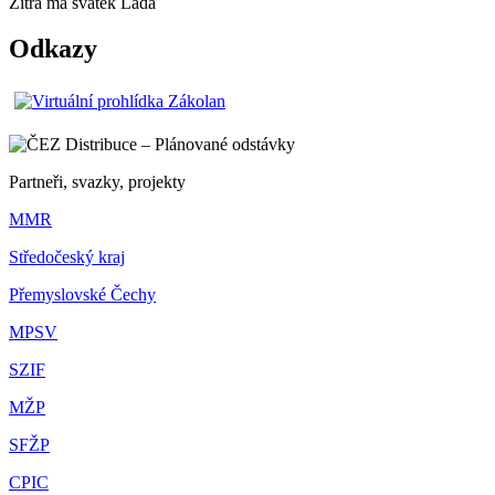
Zítra má svátek
Lada
Odkazy
Partneři, svazky, projekty
MMR
Středočeský kraj
Přemyslovské Čechy
MPSV
SZIF
MŽP
SFŽP
CPIC