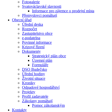
Fotogalerie
Svatováclavské slavnosti
Informace pro zájemce o prodejní místa
Přemyslovci pomáhají
Obecní úřad
Úřední deska
Rozpočet
Zastupitelstvo obce
e-podatelna
Povinné informace
Krizové řízení
Dokumenty
Strategický plán obce
Územní plán
Formuláře
DSO Budečsko
Úřední hodiny
Životní situace
Kroniky
Odpadové hospodářství
Projekty
Profil zadavatele
Zákolany pomáhají
Pomoc zákolanským
Kontakty