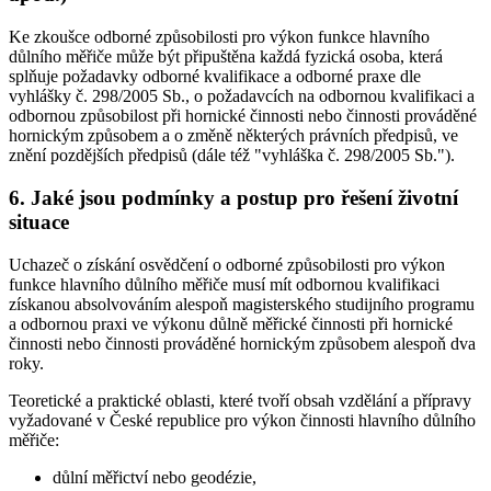
Ke zkoušce odborné způsobilosti pro výkon funkce hlavního
důlního měřiče může být připuštěna každá fyzická osoba, která
splňuje požadavky odborné kvalifikace a odborné praxe dle
vyhlášky č. 298/2005 Sb., o požadavcích na odbornou kvalifikaci a
odbornou způsobilost při hornické činnosti nebo činnosti prováděné
hornickým způsobem a o změně některých právních předpisů, ve
znění pozdějších předpisů (dále též "vyhláška č. 298/2005 Sb.").
6. Jaké jsou podmínky a postup pro řešení životní
situace
Uchazeč o získání osvědčení o odborné způsobilosti pro výkon
funkce hlavního důlního měřiče musí mít odbornou kvalifikaci
získanou absolvováním alespoň magisterského studijního programu
a odbornou praxi ve výkonu důlně měřické činnosti při hornické
činnosti nebo činnosti prováděné hornickým způsobem alespoň dva
roky.
Teoretické a praktické oblasti, které tvoří obsah vzdělání a přípravy
vyžadované v České republice pro výkon činnosti hlavního důlního
měřiče:
důlní měřictví nebo geodézie,