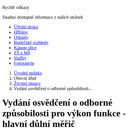
Rychlé odkazy
Snadno dostupné informace z našich stránek
Úřední deska
Hřbitov
Odpady
Budečské rozhledy
Katastr obce
ZŠ a MŠ
Služby
Fotogalerie
Úvodní stránka
Obecní úřad
Životní situace
Vydání osvědčení o odborné způsobilosti...
Vydání osvědčení o odborné
způsobilosti pro výkon funkce -
hlavní důlní měřič