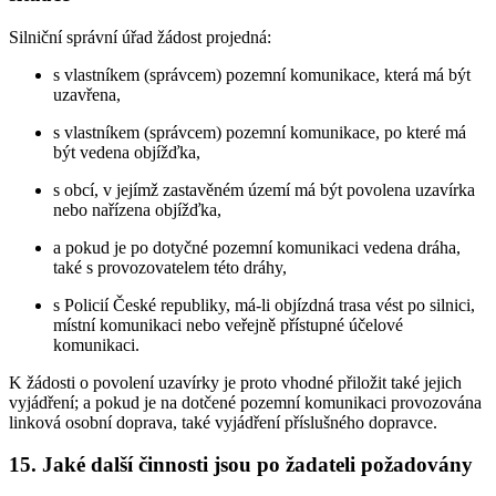
Silniční správní úřad žádost projedná:
s vlastníkem (správcem) pozemní komunikace, která má být
uzavřena,
s vlastníkem (správcem) pozemní komunikace, po které má
být vedena objížďka,
s obcí, v jejímž zastavěném území má být povolena uzavírka
nebo nařízena objížďka,
a pokud je po dotyčné pozemní komunikaci vedena dráha,
také s provozovatelem této dráhy,
s Policií České republiky, má-li objízdná trasa vést po silnici,
místní komunikaci nebo veřejně přístupné účelové
komunikaci.
K žádosti o povolení uzavírky je proto vhodné přiložit také jejich
vyjádření; a pokud je na dotčené pozemní komunikaci provozována
linková osobní doprava, také vyjádření příslušného dopravce.
15. Jaké další činnosti jsou po žadateli požadovány