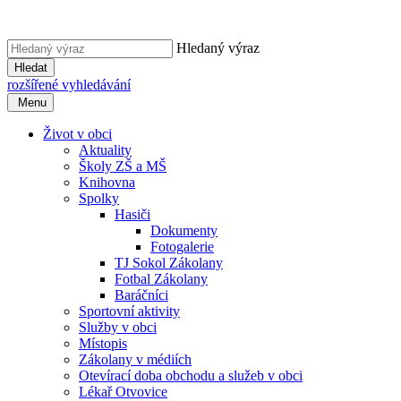
Hledaný výraz
Hledat
rozšířené vyhledávání
Menu
Život v obci
Aktuality
Školy ZŠ a MŠ
Knihovna
Spolky
Hasiči
Dokumenty
Fotogalerie
TJ Sokol Zákolany
Fotbal Zákolany
Baráčníci
Sportovní aktivity
Služby v obci
Místopis
Zákolany v médiích
Otevírací doba obchodu a služeb v obci
Lékař Otvovice