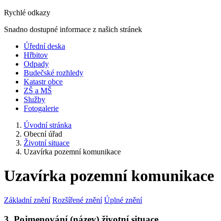
Rychlé odkazy
Snadno dostupné informace z našich stránek
Úřední deska
Hřbitov
Odpady
Budečské rozhledy
Katastr obce
ZŠ a MŠ
Služby
Fotogalerie
Úvodní stránka
Obecní úřad
Životní situace
Uzavírka pozemní komunikace
Uzavírka pozemní komunikace
Základní znění
Rozšířené znění
Úplné znění
3. Pojmenování (název) životní situace