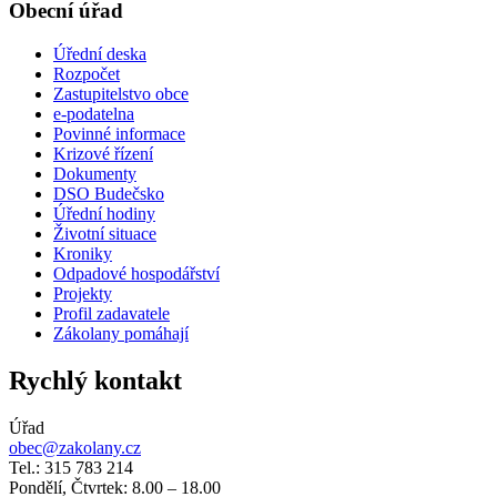
Obecní úřad
Úřední deska
Rozpočet
Zastupitelstvo obce
e-podatelna
Povinné informace
Krizové řízení
Dokumenty
DSO Budečsko
Úřední hodiny
Životní situace
Kroniky
Odpadové hospodářství
Projekty
Profil zadavatele
Zákolany pomáhají
Rychlý kontakt
Úřad
obec@zakolany.cz
Tel.: 315 783 214
Pondělí, Čtvrtek: 8.00 – 18.00