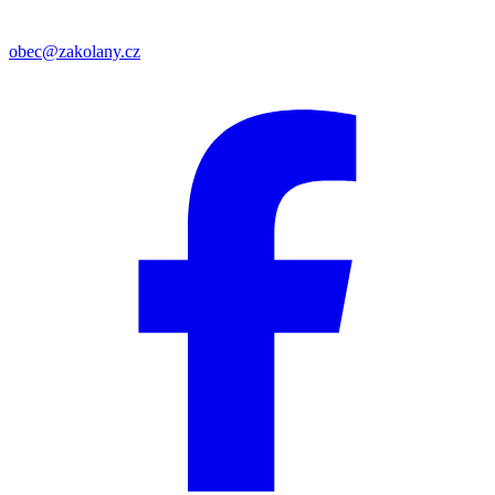
obec@zakolany.cz