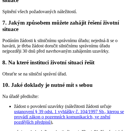
situace
Splnění všech požadovaných náležitostí.
7. Jakým způsobem můžete zahájit řešení životní
situace
Podáním žádosti k silničnímu správnímu úřadu; nejedná-li se o
havárii, je třeba žádost doručit silničnímu správnímu úřadu
nejpozději 30 dnů před navrhovaným zahájením uzavírky.
8. Na které instituci životní situaci řešit
Obraťte se na silniční správní úřad.
10. Jaké doklady je nutné mít s sebou
Na úřadě předložte:
žádost o povolení uzavírky (náležitosti žádosti určuje
ustanovení § 39 odst. 1 vyhlášky č. 104/1997 Sb., kterou se
provádí zákon o pozemních komunikacích, ve znění
pozdějších předpisů
),