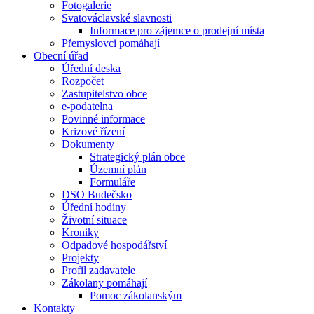
Fotogalerie
Svatováclavské slavnosti
Informace pro zájemce o prodejní místa
Přemyslovci pomáhají
Obecní úřad
Úřední deska
Rozpočet
Zastupitelstvo obce
e-podatelna
Povinné informace
Krizové řízení
Dokumenty
Strategický plán obce
Územní plán
Formuláře
DSO Budečsko
Úřední hodiny
Životní situace
Kroniky
Odpadové hospodářství
Projekty
Profil zadavatele
Zákolany pomáhají
Pomoc zákolanským
Kontakty