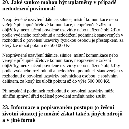
20. Jaké sankce mohou být uplatněny v případě
nedodržení povinností
Neoprávněné uzavření dálnice, silnice, místní komunikace nebo
veřejně přístupné účelové komunikace, neoprávněné zřízení
objížďky, neoznačení povolené uzavírky nebo nařízené objížďky
podle vydaného rozhodnutí a nedodržení podmínek stanovených v
rozhodnutí o povolení uzavírky fyzickou osobou je přestupkem, za
který lze uložit pokutu do 500 000 Kč.
Neoprávněné uzavření dálnice, silnice, místní komunikace nebo
veřejně přístupné účelové komunikace, neoprávněné zřízení
objížďky, neoznačení povolené uzavírky nebo nařízené objížďky
podle vydaného rozhodnutí a nedodržení podmínek stanovených v
rozhodnutí o povolení uzavírky právnickou osobou je správním
deliktem, za který lze uložit pokutu až do výše 500 000 Kč.
Při nesplnění podmínek rozhodnutí o povolení uzavírky může
silniční správní úřad udělené povolení změnit nebo zrušit.
23. Informace o popisovaném postupu (o řešení
životní situace) je možné získat také z jiných zdrojů
a v jiné formě