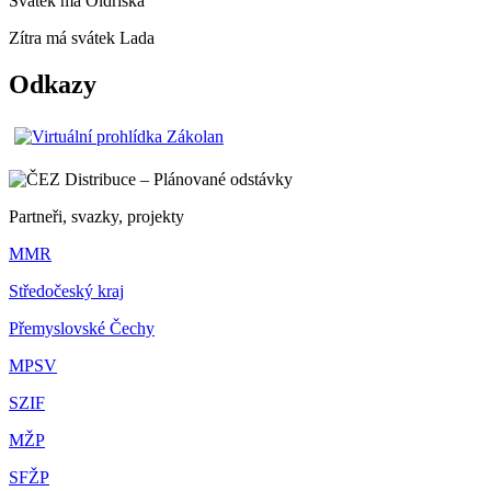
Svátek má
Oldřiška
Zítra má svátek
Lada
Odkazy
Partneři, svazky, projekty
MMR
Středočeský kraj
Přemyslovské Čechy
MPSV
SZIF
MŽP
SFŽP