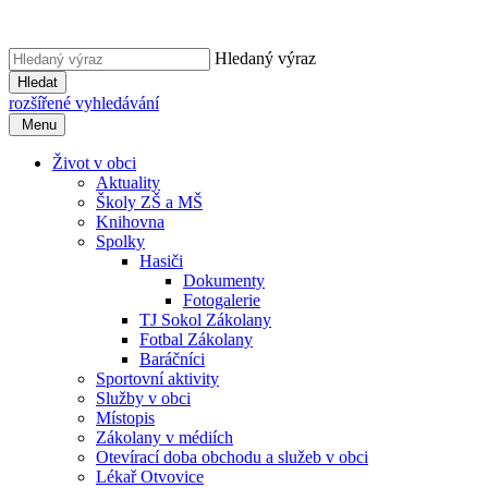
Hledaný výraz
Hledat
rozšířené vyhledávání
Menu
Život v obci
Aktuality
Školy ZŠ a MŠ
Knihovna
Spolky
Hasiči
Dokumenty
Fotogalerie
TJ Sokol Zákolany
Fotbal Zákolany
Baráčníci
Sportovní aktivity
Služby v obci
Místopis
Zákolany v médiích
Otevírací doba obchodu a služeb v obci
Lékař Otvovice