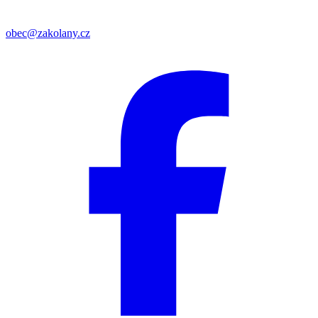
obec@zakolany.cz