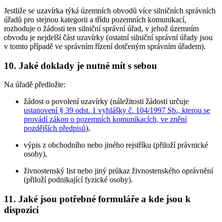
Jestliže se uzavírka týká územních obvodů více silničních správních
úřadů pro stejnou kategorii a třídu pozemních komunikací,
rozhoduje o žádosti ten silniční správní úřad, v jehož územním
obvodu je nejdelší část uzavírky (ostatní silniční správní úřady jsou
v tomto případě ve správním řízení dotčeným správním úřadem).
10. Jaké doklady je nutné mít s sebou
Na úřadě předložte:
žádost o povolení uzavírky (náležitosti žádosti určuje
ustanovení § 39 odst. 1 vyhlášky č. 104/1997 Sb., kterou se
provádí zákon o pozemních komunikacích, ve znění
pozdějších předpisů
),
výpis z obchodního nebo jiného rejstříku (přiloží právnické
osoby),
živnostenský list nebo jiný průkaz živnostenského oprávnění
(přiloží podnikající fyzické osoby).
11. Jaké jsou potřebné formuláře a kde jsou k
dispozici