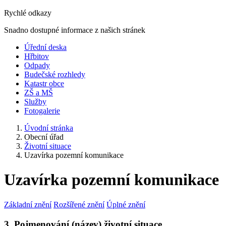
Rychlé odkazy
Snadno dostupné informace z našich stránek
Úřední deska
Hřbitov
Odpady
Budečské rozhledy
Katastr obce
ZŠ a MŠ
Služby
Fotogalerie
Úvodní stránka
Obecní úřad
Životní situace
Uzavírka pozemní komunikace
Uzavírka pozemní komunikace
Základní znění
Rozšířené znění
Úplné znění
3. Pojmenování (název) životní situace