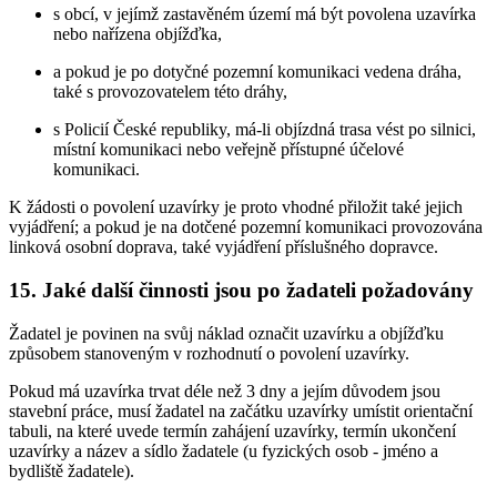
s obcí, v jejímž zastavěném území má být povolena uzavírka
nebo nařízena objížďka,
a pokud je po dotyčné pozemní komunikaci vedena dráha,
také s provozovatelem této dráhy,
s Policií České republiky, má-li objízdná trasa vést po silnici,
místní komunikaci nebo veřejně přístupné účelové
komunikaci.
K žádosti o povolení uzavírky je proto vhodné přiložit také jejich
vyjádření; a pokud je na dotčené pozemní komunikaci provozována
linková osobní doprava, také vyjádření příslušného dopravce.
15. Jaké další činnosti jsou po žadateli požadovány
Žadatel je povinen na svůj náklad označit uzavírku a objížďku
způsobem stanoveným v rozhodnutí o povolení uzavírky.
Pokud má uzavírka trvat déle než 3 dny a jejím důvodem jsou
stavební práce, musí žadatel na začátku uzavírky umístit orientační
tabuli, na které uvede termín zahájení uzavírky, termín ukončení
uzavírky a název a sídlo žadatele (u fyzických osob - jméno a
bydliště žadatele).