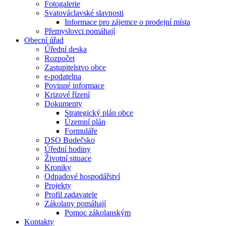
Fotogalerie
Svatováclavské slavnosti
Informace pro zájemce o prodejní místa
Přemyslovci pomáhají
Obecní úřad
Úřední deska
Rozpočet
Zastupitelstvo obce
e-podatelna
Povinné informace
Krizové řízení
Dokumenty
Strategický plán obce
Územní plán
Formuláře
DSO Budečsko
Úřední hodiny
Životní situace
Kroniky
Odpadové hospodářství
Projekty
Profil zadavatele
Zákolany pomáhají
Pomoc zákolanským
Kontakty