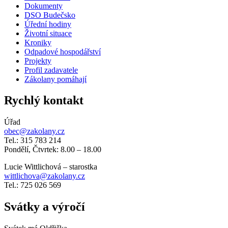
Dokumenty
DSO Budečsko
Úřední hodiny
Životní situace
Kroniky
Odpadové hospodářství
Projekty
Profil zadavatele
Zákolany pomáhají
Rychlý kontakt
Úřad
obec@zakolany.cz
Tel.: 315 783 214
Pondělí, Čtvrtek: 8.00 – 18.00
Lucie Wittlichová – starostka
wittlichova@zakolany.cz
Tel.: 725 026 569
Svátky a výročí