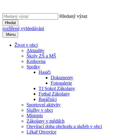
Hledaný výraz
Hledat
rozšířené vyhledávání
Menu
Život v obci
Aktuality
Školy ZŠ a MŠ
Knihovna
Spolky
Hasiči
Dokumenty
Fotogalerie
TJ Sokol Zákolany
Fotbal Zákolany
Baráčníci
Sportovní aktivity
Služby v obci
Místopis
Zákolany v médiích
Otevírací doba obchodu a služeb v obci
Lékař Otvovice