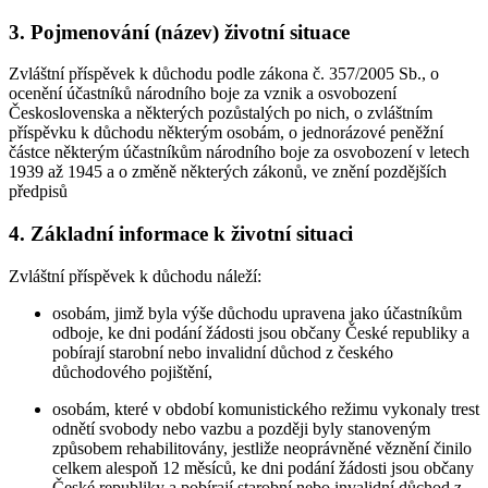
3. Pojmenování (název) životní situace
Zvláštní příspěvek k důchodu podle zákona č. 357/2005 Sb., o
ocenění účastníků národního boje za vznik a osvobození
Československa a některých pozůstalých po nich, o zvláštním
příspěvku k důchodu některým osobám, o jednorázové peněžní
částce některým účastníkům národního boje za osvobození v letech
1939 až 1945 a o změně některých zákonů, ve znění pozdějších
předpisů
4. Základní informace k životní situaci
Zvláštní příspěvek k důchodu náleží:
osobám, jimž byla výše důchodu upravena jako účastníkům
odboje, ke dni podání žádosti jsou občany České republiky a
pobírají starobní nebo invalidní důchod z českého
důchodového pojištění,
osobám, které v období komunistického režimu vykonaly trest
odnětí svobody nebo vazbu a později byly stanoveným
způsobem rehabilitovány, jestliže neoprávněné věznění činilo
celkem alespoň 12 měsíců, ke dni podání žádosti jsou občany
České republiky a pobírají starobní nebo invalidní důchod z