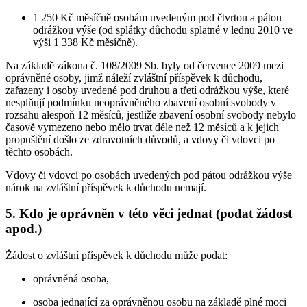
1 250 Kč měsíčně osobám uvedeným pod čtvrtou a pátou
odrážkou výše (od splátky důchodu splatné v lednu 2010 ve
výši 1 338 Kč měsíčně).
Na základě zákona č. 108/2009 Sb. byly od července 2009 mezi
oprávněné osoby, jimž náleží zvláštní příspěvek k důchodu,
zařazeny i osoby uvedené pod druhou a třetí odrážkou výše, které
nesplňují podmínku neoprávněného zbavení osobní svobody v
rozsahu alespoň 12 měsíců, jestliže zbavení osobní svobody nebylo
časově vymezeno nebo mělo trvat déle než 12 měsíců a k jejich
propuštění došlo ze zdravotních důvodů, a vdovy či vdovci po
těchto osobách.
Vdovy či vdovci po osobách uvedených pod pátou odrážkou výše
nárok na zvláštní příspěvek k důchodu nemají.
5. Kdo je oprávněn v této věci jednat (podat žádost
apod.)
Žádost o zvláštní příspěvek k důchodu může podat:
oprávněná osoba,
osoba jednající za oprávněnou osobu na základě plné moci