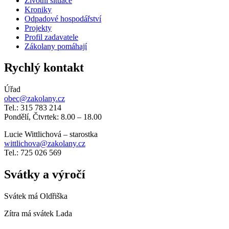
Životní situace
Kroniky
Odpadové hospodářství
Projekty
Profil zadavatele
Zákolany pomáhají
Rychlý kontakt
Úřad
obec@zakolany.cz
Tel.: 315 783 214
Pondělí, Čtvrtek: 8.00 – 18.00
Lucie Wittlichová – starostka
wittlichova@zakolany.cz
Tel.: 725 026 569
Svátky a výročí
Svátek má
Oldřiška
Zítra má svátek
Lada