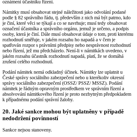
oznámení účastníku řízení.
Námitky musí obsahovat stejné náležitosti jako odvolání podané
podle § 82 správního řádu, tj. především z nich má být patrno, kdo
je činí, které věci se týkají a co se navrhuje; musí tedy obsahovat
označení účastníka a správního orgánu, jemuž je určeno, a podpis
osoby, která je činí. Dále musí obsahovat údaje o tom, proti kterému
rozhodnutí směřuje, v jakém rozsahu ho napadá a v čem je
spatřován rozpor s právními předpisy nebo nesprávnost rozhodnutí
nebo řízení, jež mu předcházelo. Není-li v námitkách uvedeno, v
jakém rozsahu účastník rozhodnutí napadá, platí, že se domáhá
zrušení celého rozhodnutí.
Podání námitek nemá odkladný účinek. Námitky lze uplatnit u
České správy sociálního zabezpečení nebo u kterékoliv okresní
správy sociálního zabezpečení (OSSZ/ PSSZ/ MSSZ). Podání
námitek je řádným opravným prostředkem ve správním řízení a
absolvování námitkového řízení je proto nezbytným předpokladem
k případnému podání správní žaloby.
20. Jaké sankce mohou být uplatněny v případě
nedodržení povinností
Sankce nejsou stanoveny.