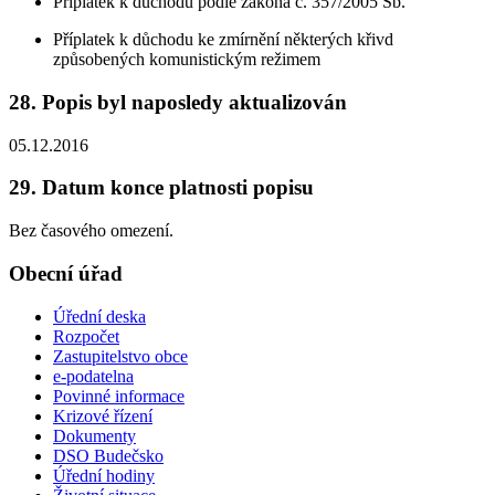
Příplatek k důchodu podle zákona č. 357/2005 Sb.
Příplatek k důchodu ke zmírnění některých křivd
způsobených komunistickým režimem
28. Popis byl naposledy aktualizován
05.12.2016
29. Datum konce platnosti popisu
Bez časového omezení.
Obecní úřad
Úřední deska
Rozpočet
Zastupitelstvo obce
e-podatelna
Povinné informace
Krizové řízení
Dokumenty
DSO Budečsko
Úřední hodiny