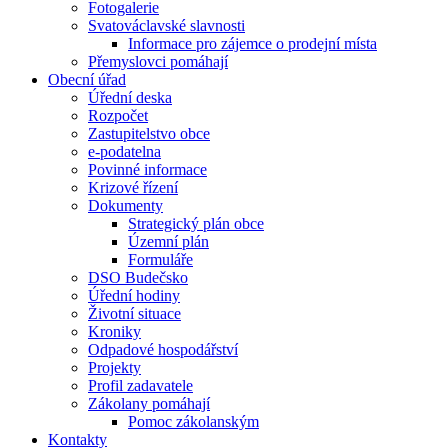
Fotogalerie
Svatováclavské slavnosti
Informace pro zájemce o prodejní místa
Přemyslovci pomáhají
Obecní úřad
Úřední deska
Rozpočet
Zastupitelstvo obce
e-podatelna
Povinné informace
Krizové řízení
Dokumenty
Strategický plán obce
Územní plán
Formuláře
DSO Budečsko
Úřední hodiny
Životní situace
Kroniky
Odpadové hospodářství
Projekty
Profil zadavatele
Zákolany pomáhají
Pomoc zákolanským
Kontakty