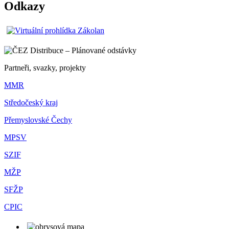
Odkazy
Partneři, svazky, projekty
MMR
Středočeský kraj
Přemyslovské Čechy
MPSV
SZIF
MŽP
SFŽP
CPIC