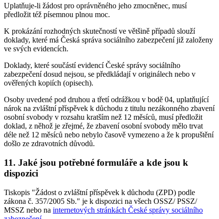
Uplatňuje-li žádost pro oprávněného jeho zmocněnec, musí
předložit též písemnou plnou moc.
K prokázání rozhodných skutečností ve většině případů slouží
doklady, které má Česká správa sociálního zabezpečení již založeny
ve svých evidencích.
Doklady, které součástí evidencí České správy sociálního
zabezpečení dosud nejsou, se předkládají v originálech nebo v
ověřených kopiích (opisech).
Osoby uvedené pod druhou a třetí odrážkou v bodě 04, uplatňující
nárok na zvláštní příspěvek k důchodu z titulu nezákonného zbavení
osobní svobody v rozsahu kratším než 12 měsíců, musí předložit
doklad, z něhož je zřejmé, že zbavení osobní svobody mělo trvat
déle než 12 měsíců nebo nebylo časově vymezeno a že k propuštění
došlo ze zdravotních důvodů.
11. Jaké jsou potřebné formuláře a kde jsou k
dispozici
Tiskopis "Žádost o zvláštní příspěvek k důchodu (ZPD) podle
zákona č. 357/2005 Sb." je k dispozici na všech OSSZ/ PSSZ/
MSSZ nebo na
internetových stránkách České správy sociálního
zabezpečení
.