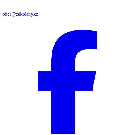
obec@zakolany.cz