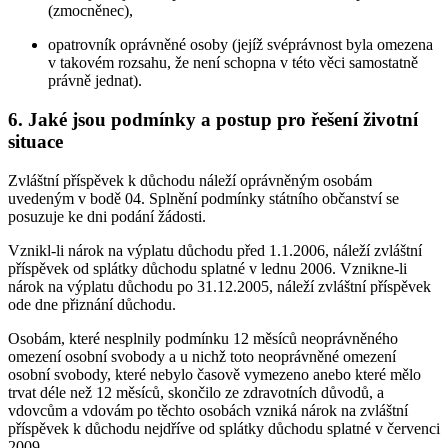
(zmocněnec),
opatrovník oprávněné osoby (jejíž svéprávnost byla omezena
v takovém rozsahu, že není schopna v této věci samostatně
právně jednat).
6. Jaké jsou podmínky a postup pro řešení životní
situace
Zvláštní příspěvek k důchodu náleží oprávněným osobám
uvedeným v bodě 04. Splnění podmínky státního občanství se
posuzuje ke dni podání žádosti.
Vznikl-li nárok na výplatu důchodu před 1.1.2006, náleží zvláštní
příspěvek od splátky důchodu splatné v lednu 2006. Vznikne-li
nárok na výplatu důchodu po 31.12.2005, náleží zvláštní příspěvek
ode dne přiznání důchodu.
Osobám, které nesplnily podmínku 12 měsíců neoprávněného
omezení osobní svobody a u nichž toto neoprávněné omezení
osobní svobody, které nebylo časově vymezeno anebo které mělo
trvat déle než 12 měsíců, skončilo ze zdravotních důvodů, a
vdovcům a vdovám po těchto osobách vzniká nárok na zvláštní
příspěvek k důchodu nejdříve od splátky důchodu splatné v červenci
2009.