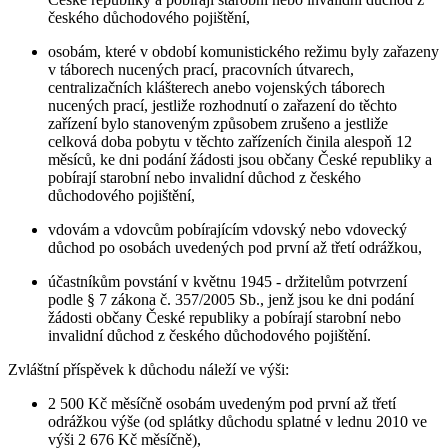
českého důchodového pojištění,
osobám, které v období komunistického režimu byly zařazeny
v táborech nucených prací, pracovních útvarech,
centralizačních klášterech anebo vojenských táborech
nucených prací, jestliže rozhodnutí o zařazení do těchto
zařízení bylo stanoveným způsobem zrušeno a jestliže
celková doba pobytu v těchto zařízeních činila alespoň 12
měsíců, ke dni podání žádosti jsou občany České republiky a
pobírají starobní nebo invalidní důchod z českého
důchodového pojištění,
vdovám a vdovcům pobírajícím vdovský nebo vdovecký
důchod po osobách uvedených pod první až třetí odrážkou,
účastníkům povstání v květnu 1945 - držitelům potvrzení
podle § 7 zákona č. 357/2005 Sb., jenž jsou ke dni podání
žádosti občany České republiky a pobírají starobní nebo
invalidní důchod z českého důchodového pojištění.
Zvláštní příspěvek k důchodu náleží ve výši:
2 500 Kč měsíčně osobám uvedeným pod první až třetí
odrážkou výše (od splátky důchodu splatné v lednu 2010 ve
výši 2 676 Kč měsíčně),