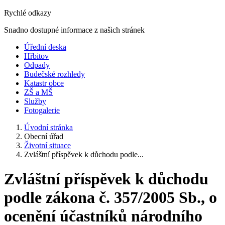
Rychlé odkazy
Snadno dostupné informace z našich stránek
Úřední deska
Hřbitov
Odpady
Budečské rozhledy
Katastr obce
ZŠ a MŠ
Služby
Fotogalerie
Úvodní stránka
Obecní úřad
Životní situace
Zvláštní příspěvek k důchodu podle...
Zvláštní příspěvek k důchodu
podle zákona č. 357/2005 Sb., o
ocenění účastníků národního