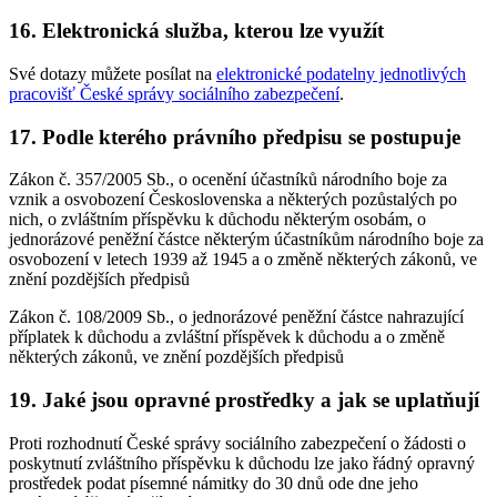
16. Elektronická služba, kterou lze využít
Své dotazy můžete posílat na
elektronické podatelny jednotlivých
pracovišť České správy sociálního zabezpečení
.
17. Podle kterého právního předpisu se postupuje
Zákon č. 357/2005 Sb., o ocenění účastníků národního boje za
vznik a osvobození Československa a některých pozůstalých po
nich, o zvláštním příspěvku k důchodu některým osobám, o
jednorázové peněžní částce některým účastníkům národního boje za
osvobození v letech 1939 až 1945 a o změně některých zákonů, ve
znění pozdějších předpisů
Zákon č. 108/2009 Sb., o jednorázové peněžní částce nahrazující
příplatek k důchodu a zvláštní příspěvek k důchodu a o změně
některých zákonů, ve znění pozdějších předpisů
19. Jaké jsou opravné prostředky a jak se uplatňují
Proti rozhodnutí České správy sociálního zabezpečení o žádosti o
poskytnutí zvláštního příspěvku k důchodu lze jako řádný opravný
prostředek podat písemné námitky do 30 dnů ode dne jeho