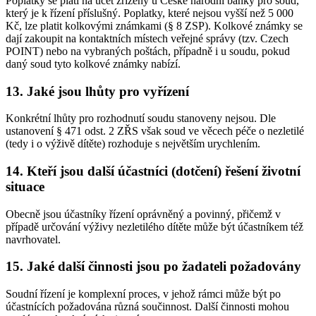
Poplatky se platí na účet zřízený u České národní banky pro soud,
který je k řízení příslušný. Poplatky, které nejsou vyšší než 5 000
Kč, lze platit kolkovými známkami (§ 8 ZSP). Kolkové známky se
dají zakoupit na kontaktních místech veřejné správy (tzv. Czech
POINT) nebo na vybraných poštách, případně i u soudu, pokud
daný soud tyto kolkové známky nabízí.
13. Jaké jsou lhůty pro vyřízení
Konkrétní lhůty pro rozhodnutí soudu stanoveny nejsou. Dle
ustanovení § 471 odst. 2 ZŘS však soud ve věcech péče o nezletilé
(tedy i o výživě dítěte) rozhoduje s největším urychlením.
14. Kteří jsou další účastníci (dotčení) řešení životní
situace
Obecně jsou účastníky řízení oprávněný a povinný, přičemž v
případě určování výživy nezletilého dítěte může být účastníkem též
navrhovatel.
15. Jaké další činnosti jsou po žadateli požadovány
Soudní řízení je komplexní proces, v jehož rámci může být po
účastnících požadována různá součinnost. Další činnosti mohou