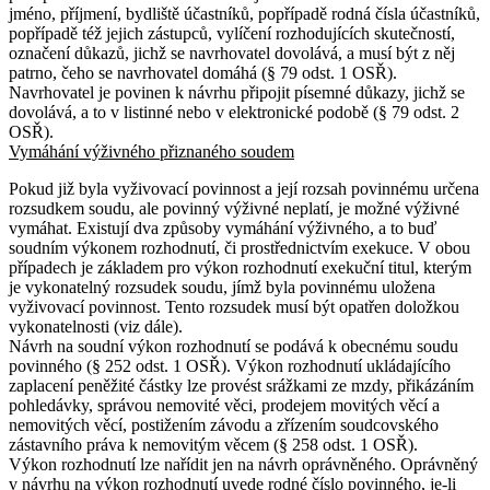
jméno, příjmení, bydliště účastníků, popřípadě rodná čísla účastníků,
popřípadě též jejich zástupců, vylíčení rozhodujících skutečností,
označení důkazů, jichž se navrhovatel dovolává, a musí být z něj
patrno, čeho se navrhovatel domáhá (§ 79 odst. 1 OSŘ).
Navrhovatel je povinen k návrhu připojit písemné důkazy, jichž se
dovolává, a to v listinné nebo v elektronické podobě (§ 79 odst. 2
OSŘ).
Vymáhání výživného přiznaného soudem
Pokud již byla vyživovací povinnost a její rozsah povinnému určena
rozsudkem soudu, ale povinný výživné neplatí, je možné výživné
vymáhat. Existují dva způsoby vymáhání výživného, a to buď
soudním výkonem rozhodnutí, či prostřednictvím exekuce. V obou
případech je základem pro výkon rozhodnutí exekuční titul, kterým
je vykonatelný rozsudek soudu, jímž byla povinnému uložena
vyživovací povinnost. Tento rozsudek musí být opatřen doložkou
vykonatelnosti (viz dále).
Návrh na soudní výkon rozhodnutí se podává k obecnému soudu
povinného (§ 252 odst. 1 OSŘ). Výkon rozhodnutí ukládajícího
zaplacení peněžité částky lze provést srážkami ze mzdy, přikázáním
pohledávky, správou nemovité věci, prodejem movitých věcí a
nemovitých věcí, postižením závodu a zřízením soudcovského
zástavního práva k nemovitým věcem (§ 258 odst. 1 OSŘ).
Výkon rozhodnutí lze nařídit jen na návrh oprávněného. Oprávněný
v návrhu na výkon rozhodnutí uvede rodné číslo povinného, je-li