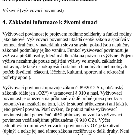
Výživné (vyživovací povinnost)
4. Základní informace k životní situaci
Vyživovací povinnost je projevem rodinné solidarity a funkcí rodiny
jako takové. Vyživovací povinnost ukládá osobě zákon a spočívá v
pomoci druhému v materiálním slova smyslu, pokud jsou naplněny
zákonné podmínky jejího vzniku. Funkcí vyživovací povinnosti je
výživa a přežití osoby, která má dle zákona právo na výživné. Pojem
výživa nezahrnuje pouze zajištění výživy ve smyslu základních
potravin, ale také uspokojování ostatních hmotných i nehmotných
potřeb (bydlení, ošacení, léčebné, kulturní, sportovní a rekreační
potřeby apod.).
Vyživovací povinnost upravuje zákon č. 89/2012 Sb., občanský
zákoník (dále jen „OZ“) v ustanovení § 910 a násl. Vyživovací
povinnost je omezena na příbuzné v řadě přímé (mezi předky a
potomky) a nezáleží na tom, jaký je stupeň příbuzenství ani jaká je
jeho právní povaha. Platí ovšem, že pokud může vyživovací
povinnost plnit generačně bližší příbuzný, nevzniká vyživovací
povinnost vzdálenějšímu příbuznému (§ 910 OZ). Výčet
jednotlivých druhů vyživovacích povinností v OZ je taxativní
(úplný) a nelze jej nad rámec zákona rozšiřovat o další druhy. Není