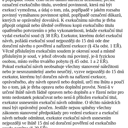
označení exekučního titulu, uvedení povinnosti, která má být
exekucí vymožena, a údaj o tom, zda, popřípadě v jakém rozsahu
povinný vymáhanou povinnost splnil, popřípadě označení důkazů,
kterých se oprávněný dovolává. K exekučnímu návrhu je třeba
připojit originál nebo úředně ověřenou kopii exekučního titulu
opatřeného potvrzením o jeho vykonatelnosti, ledaže exekuční titul
vydal exekuční soud (§ 38 EŘ). Exekutor, kterému došel exekuční
návrh, požádá exekuční soud nejpozději do 15 dnů ode dne
doručení návrhu o pověření a nařízení exekuce (§ 43a odst. 1 EŘ).
Věcně příslušným exekučním soudem je okresní soud a místně
příslušným je soud, v jehož obvodu má povinný, je-li fyzickou
osobou, místo svého trvalého pobytu (§ 45 odst. 1 a 2 EŘ).
Pokud exekuční návrh neobsahuje všechny stanovené náležitosti
nebo je nesrozumitelný anebo neurčitý, vyzve nejpozději do 15 dnů
exekutor, kterému byl doručen návrh na nařízení exekuce,
oprávněného, aby návrh opravil nebo doplnil, určí mu lhůtu a poučí
ho o tom, jak je třeba opravu nebo doplnění provést. Není-li v
určené lhůtě návrh řádně opraven nebo doplněn a v řízení nelze pro
tento nedostatek pokračovat nebo není-li přiložen exekuční titul,
exekutor usnesením exekuční návrh odmítne. O těchto následcích
musí být oprávněný poučen. Jestliže nejsou splněny všechny
zákonem stanovené předpoklady pro vedení exekuce a exekuční
návrh nebude odmítnut, exekutor exekuční návrh usnesením
nejpozději ve lhůtě 15 dní od doručení pověření od exekučního