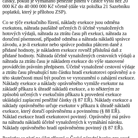
částky, pokud je vymáháno peněžité plnění v částce vyšší než 20
000 Kč do 40 000 000 Kč včetně (dále viz položka 21 Sazebníku
poplatků, který je přílohou ZSP).
Co se týče exekučního řízení, náklady exekuce jsou odměna
exekutora, náhrada paušálně určených či účelně vynaložených
hotových výdajů, náhrada za ztrátu času při exekuci, náhrada za
doručení písemností, případně odměna a náhrada nákladů správce
závodu, a je-li exekutor nebo správce podniku plátcem daně z
přidané hodnoty, je nákladem exekuce rovněž příslušná daň z
přidané hodnoty. Náhrada účelně vynaložených cestovních výdajů a
náhrada za ztrátu času je nákladem exekuce do výše stanovené
prováděcím právním předpisem. Účelně vynaložené cestovní výdaje
a ztrátu času přesahující tuto částku hradí exekutorovi oprávněný a o
této skutečnosti musí být poučen ve vyrozumění o zahájení exekuce.
Náklady exekuce a náklady oprávněného vymůže exekutor na
základě příkazu k úhradě nákladů exekuce, a to některým ze
způsobů určených v exekučním příkazu k provedení exekuce
ukládající zaplacení peněžité částky (§ 87 EŘ). Náklady exekuce a
náklady oprávněného určuje exekutor v příkazu k úhradě nákladů
exekuce, který doručí oprávněnému a povinnému (§ 88 EŘ).
Náklad exekuce hradí exekutorovi povinný. Oprávněný má právo
na náhradu nákladů účelně vynaložených k vymáhání nároku.
Náklady oprávněného hradí oprávněnému povinný (§ 87 EŘ).