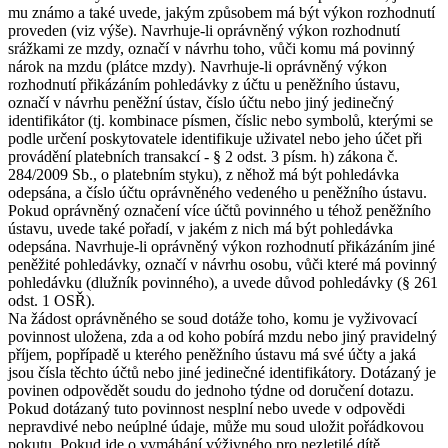
mu známo a také uvede, jakým způsobem má být výkon rozhodnutí
proveden (viz výše). Navrhuje-li oprávněný výkon rozhodnutí
srážkami ze mzdy, označí v návrhu toho, vůči komu má povinný
nárok na mzdu (plátce mzdy). Navrhuje-li oprávněný výkon
rozhodnutí přikázáním pohledávky z účtu u peněžního ústavu,
označí v návrhu peněžní ústav, číslo účtu nebo jiný jedinečný
identifikátor (tj. kombinace písmen, číslic nebo symbolů, kterými se
podle určení poskytovatele identifikuje uživatel nebo jeho účet při
provádění platebních transakcí - § 2 odst. 3 písm. h) zákona č.
284/2009 Sb., o platebním styku), z něhož má být pohledávka
odepsána, a číslo účtu oprávněného vedeného u peněžního ústavu.
Pokud oprávněný označení více účtů povinného u téhož peněžního
ústavu, uvede také pořadí, v jakém z nich má být pohledávka
odepsána. Navrhuje-li oprávněný výkon rozhodnutí přikázáním jiné
peněžité pohledávky, označí v návrhu osobu, vůči které má povinný
pohledávku (dlužník povinného), a uvede důvod pohledávky (§ 261
odst. 1 OSŘ).
Na žádost oprávněného se soud dotáže toho, komu je vyživovací
povinnost uložena, zda a od koho pobírá mzdu nebo jiný pravidelný
příjem, popřípadě u kterého peněžního ústavu má své účty a jaká
jsou čísla těchto účtů nebo jiné jedinečné identifikátory. Dotázaný je
povinen odpovědět soudu do jednoho týdne od doručení dotazu.
Pokud dotázaný tuto povinnost nesplní nebo uvede v odpovědi
nepravdivé nebo neúplné údaje, může mu soud uložit pořádkovou
pokutu. Pokud jde o vymáhání výživného pro nezletilé dítě,