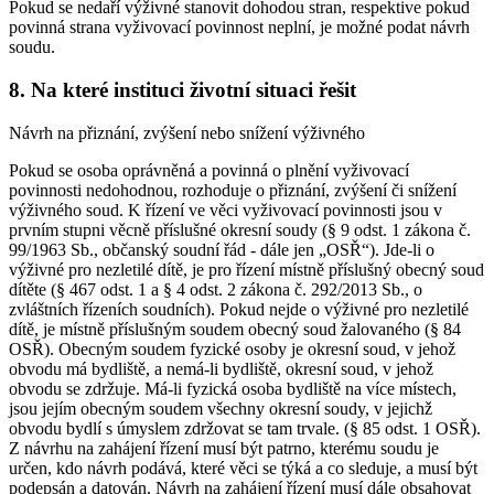
Pokud se nedaří výživné stanovit dohodou stran, respektive pokud
povinná strana vyživovací povinnost neplní, je možné podat návrh
soudu.
8. Na které instituci životní situaci řešit
Návrh na přiznání, zvýšení nebo snížení výživného
Pokud se osoba oprávněná a povinná o plnění vyživovací
povinnosti nedohodnou, rozhoduje o přiznání, zvýšení či snížení
výživného soud. K řízení ve věci vyživovací povinnosti jsou v
prvním stupni věcně příslušné okresní soudy (§ 9 odst. 1 zákona č.
99/1963 Sb., občanský soudní řád - dále jen „OSŘ“). Jde-li o
výživné pro nezletilé dítě, je pro řízení místně příslušný obecný soud
dítěte (§ 467 odst. 1 a § 4 odst. 2 zákona č. 292/2013 Sb., o
zvláštních řízeních soudních). Pokud nejde o výživné pro nezletilé
dítě, je místně příslušným soudem obecný soud žalovaného (§ 84
OSŘ). Obecným soudem fyzické osoby je okresní soud, v jehož
obvodu má bydliště, a nemá-li bydliště, okresní soud, v jehož
obvodu se zdržuje. Má-li fyzická osoba bydliště na více místech,
jsou jejím obecným soudem všechny okresní soudy, v jejichž
obvodu bydlí s úmyslem zdržovat se tam trvale. (§ 85 odst. 1 OSŘ).
Z návrhu na zahájení řízení musí být patrno, kterému soudu je
určen, kdo návrh podává, které věci se týká a co sleduje, a musí být
podepsán a datován. Návrh na zahájení řízení musí dále obsahovat