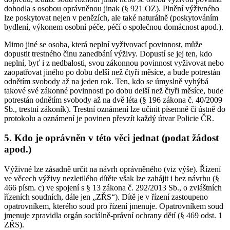
dohodla s osobou oprávněnou jinak (§ 921 OZ). Plnění výživného
lze poskytovat nejen v penězích, ale také naturálně (poskytováním
bydlení, výkonem osobní péče, péčí o společnou domácnost apod.).
Mimo jiné se osoba, která neplní vyživovací povinnost, může
dopustit trestného činu zanedbání výživy. Dopustí se jej ten, kdo
neplní, byť i z nedbalosti, svou zákonnou povinnost vyživovat nebo
zaopatřovat jiného po dobu delší než čtyři měsíce, a bude potrestán
odnětím svobody až na jeden rok. Ten, kdo se úmyslně vyhýbá
takové své zákonné povinnosti po dobu delší než čtyři měsíce, bude
potrestán odnětím svobody až na dvě léta (§ 196 zákona č. 40/2009
Sb., trestní zákoník). Trestní oznámení lze učinit písemně či ústně do
protokolu a oznámení je povinen převzít každý útvar Policie ČR.
5. Kdo je oprávněn v této věci jednat (podat žádost
apod.)
Výživné lze zásadně určit na návrh oprávněného (viz výše). Řízení
ve věcech výživy nezletilého dítěte však lze zahájit i bez návrhu (§
466 písm. c) ve spojení s § 13 zákona č. 292/2013 Sb., o zvláštních
řízeních soudních, dále jen „ZŘS“). Dítě je v řízení zastoupeno
opatrovníkem, kterého soud pro řízení jmenuje. Opatrovníkem soud
jmenuje zpravidla orgán sociálně-právní ochrany dětí (§ 469 odst. 1
ZŘS).