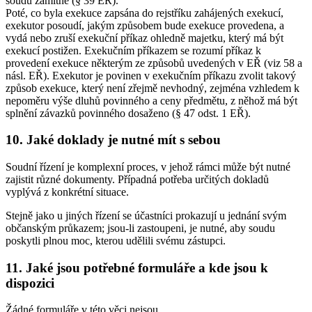
soudu zamítne (§ 39 EŘ).
Poté, co byla exekuce zapsána do rejstříku zahájených exekucí,
exekutor posoudí, jakým způsobem bude exekuce provedena, a
vydá nebo zruší exekuční příkaz ohledně majetku, který má být
exekucí postižen. Exekučním příkazem se rozumí příkaz k
provedení exekuce některým ze způsobů uvedených v EŘ (viz 58 a
násl. EŘ). Exekutor je povinen v exekučním příkazu zvolit takový
způsob exekuce, který není zřejmě nevhodný, zejména vzhledem k
nepoměru výše dluhů povinného a ceny předmětu, z něhož má být
splnění závazků povinného dosaženo (§ 47 odst. 1 EŘ).
10. Jaké doklady je nutné mít s sebou
Soudní řízení je komplexní proces, v jehož rámci může být nutné
zajistit různé dokumenty. Případná potřeba určitých dokladů
vyplývá z konkrétní situace.
Stejně jako u jiných řízení se účastníci prokazují u jednání svým
občanským průkazem; jsou-li zastoupeni, je nutné, aby soudu
poskytli plnou moc, kterou udělili svému zástupci.
11. Jaké jsou potřebné formuláře a kde jsou k
dispozici
Žádné formuláře v této věci nejsou.