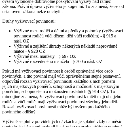
ovšem vyloučené dobrovolné poskytování výživy nad rámec
zákona. Právní úprava výživného je kogentní. To znamená, že se od
ustanovení zákona nelze odchýlit.
Druhy vyživovací povinnosti:
Výživné mezi rodiči a dětmi a předky a potomky (vyživovací
povinnost rodičů vůči dětem, dětí vůči rodičům) - § 915 a
násl. OZ
Výživné a zajištění úhrady některých nákladů neprovdané
matce - § 920 OZ
Výživné mezi manžely - § 697 OZ
Výživné rozvedeného manžela - § 760 a násl. OZ
Pokud má vyživovací povinnost k osobě oprávněné více osob
povinných, a tito povinní mají vůči oprávněnému stejné postavení,
odpovídá rozsah vyživovací povinnosti každého z nich poměru
jejích majetkových poměrů, schopností a možností k majetkovým
poměrům, schopnostem a možnostem ostatních (§ 914 OZ). To
mimo jiné znamená, že vyživovací povinnost k dítěti mají oba jeho
rodiče a vůči rodiči mají vyživovací povinnost všechny jeho děti.
Rozsah vyživovací povinnosti může být ovšem pro každého
povinného odlišný.
Výživné se plní v pravidelných dávkách a je splatné vždy na měsíc
dopředu, ledaže soud rozhodl jinak nebo se osoba výživou povinná