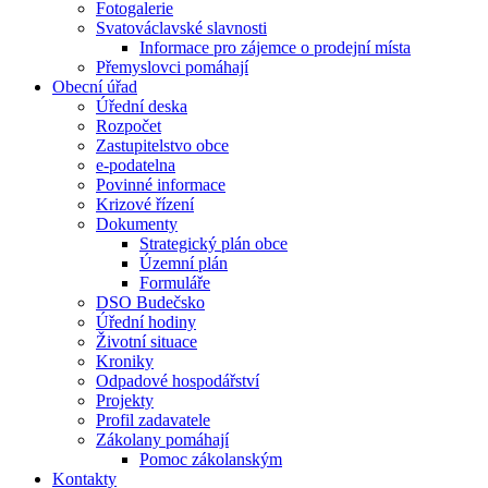
Fotogalerie
Svatováclavské slavnosti
Informace pro zájemce o prodejní místa
Přemyslovci pomáhají
Obecní úřad
Úřední deska
Rozpočet
Zastupitelstvo obce
e-podatelna
Povinné informace
Krizové řízení
Dokumenty
Strategický plán obce
Územní plán
Formuláře
DSO Budečsko
Úřední hodiny
Životní situace
Kroniky
Odpadové hospodářství
Projekty
Profil zadavatele
Zákolany pomáhají
Pomoc zákolanským
Kontakty