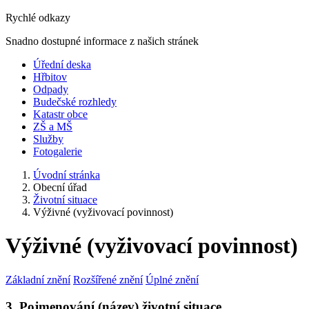
Rychlé odkazy
Snadno dostupné informace z našich stránek
Úřední deska
Hřbitov
Odpady
Budečské rozhledy
Katastr obce
ZŠ a MŠ
Služby
Fotogalerie
Úvodní stránka
Obecní úřad
Životní situace
Výživné (vyživovací povinnost)
Výživné (vyživovací povinnost)
Základní znění
Rozšířené znění
Úplné znění
3. Pojmenování (název) životní situace