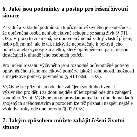
6. Jaké jsou podmínky a postup pro řešení životní
situace
Zásadní a základní podmínkou k přiznání výživného je skutečnost,
že oprávněná osoba není objektivně schopna se sama živit (§ 911
OZ). V praxi to znamená, že oprávněný nemá žádný vlastní příjem,
nebo příjem má, ale je tak nízký, že nepostačuje k pokrytí jeho
potřeb, anebo výnosy z majetku, který oprávněnému patří, nejsou
dostačující k úhradě jeho osobních potřeb.
Pro určení rozsahu výživného jsou rozhodné odůvodněné potřeby
oprávněného a jeho majetkové poměry, jakož i schopnosti, možnosti
a majetkové poměry povinného (§ 913 odst. 1 OZ).
Výživné lze přiznat jen ode dne zahájení soudního řízení. U
výživného pro děti i za dobu nejdéle tří let zpětně ode dne zahájení
soudního řízení. Výživné pro neprovdanou matku a úhradu nákladů
spojených s těhotenstvím a porodem lze též přiznat i nazpět, nejdéle
však dva roky ode dne porodu (§ 922 OZ).
7. Jakým způsobem můžete zahájit řešení životní
situace