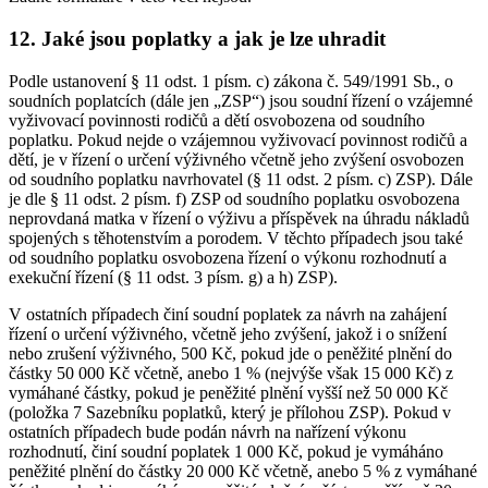
12. Jaké jsou poplatky a jak je lze uhradit
Podle ustanovení § 11 odst. 1 písm. c) zákona č. 549/1991 Sb., o
soudních poplatcích (dále jen „ZSP“) jsou soudní řízení o vzájemné
vyživovací povinnosti rodičů a dětí osvobozena od soudního
poplatku. Pokud nejde o vzájemnou vyživovací povinnost rodičů a
dětí, je v řízení o určení výživného včetně jeho zvýšení osvobozen
od soudního poplatku navrhovatel (§ 11 odst. 2 písm. c) ZSP). Dále
je dle § 11 odst. 2 písm. f) ZSP od soudního poplatku osvobozena
neprovdaná matka v řízení o výživu a příspěvek na úhradu nákladů
spojených s těhotenstvím a porodem. V těchto případech jsou také
od soudního poplatku osvobozena řízení o výkonu rozhodnutí a
exekuční řízení (§ 11 odst. 3 písm. g) a h) ZSP).
V ostatních případech činí soudní poplatek za návrh na zahájení
řízení o určení výživného, včetně jeho zvýšení, jakož i o snížení
nebo zrušení výživného, 500 Kč, pokud jde o peněžité plnění do
částky 50 000 Kč včetně, anebo 1 % (nejvýše však 15 000 Kč) z
vymáhané částky, pokud je peněžité plnění vyšší než 50 000 Kč
(položka 7 Sazebníku poplatků, který je přílohou ZSP). Pokud v
ostatních případech bude podán návrh na nařízení výkonu
rozhodnutí, činí soudní poplatek 1 000 Kč, pokud je vymáháno
peněžité plnění do částky 20 000 Kč včetně, anebo 5 % z vymáhané