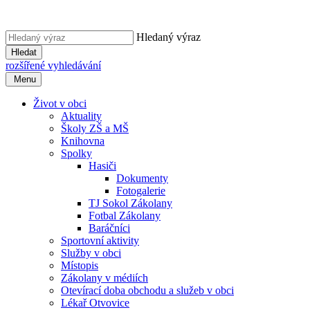
Hledaný výraz
Hledat
rozšířené vyhledávání
Menu
Život v obci
Aktuality
Školy ZŠ a MŠ
Knihovna
Spolky
Hasiči
Dokumenty
Fotogalerie
TJ Sokol Zákolany
Fotbal Zákolany
Baráčníci
Sportovní aktivity
Služby v obci
Místopis
Zákolany v médiích
Otevírací doba obchodu a služeb v obci
Lékař Otvovice