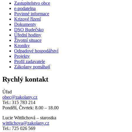
Zastupitelstvo obce
e-podatelna
Povinné informace
Krizové řízení
Dokumenty
DSO Budečsko
Úřední hodiny
Životní situace
Kroniky
Odpadové hospodářství
Projekty
Profil zadavatele
Zákolany pomáhají
Rychlý kontakt
Úřad
obec@zakolany.cz
Tel.: 315 783 214
Pondělí, Čtvrtek: 8.00 – 18.00
Lucie Wittlichová – starostka
wittlichova@zakolany.cz
Tel.: 725 026 569