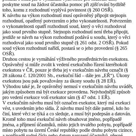
poskytne soud na žádost účastníka pomoc při zjišťování bydliště
toho, komu z rozhodnutí vyplývá povinnost (§ 260 OSŘ).
K návrhu na výkon rozhodnutí musí oprávněný připojit stejnopis
rozhodnutí, opatřený potvrzením o jeho vykonatelnosti. Potvrzením
o vykonatelnosti opatří rozhodnutí soud, který o věci rozhodoval
jako soud prvního stupně. Stejnopis rozhodnutí není třeba připojit,
jestliže se návrh na výkon rozhodnutí podává u soudu, který o věci
rozhodoval jako soud prvního stupně (§ 261 odst. 2 OSŘ). Pokud
soud výkon rozhodnutí nařídí, postará se o jeho provedení (§ 265
OSŘ).
Druhou cestou je vymáhání výživného prostřednictvím exekutora.
Oprávněný si může zvolit k vedení exekučního řízení kteréhokoli
exekutora v ČR, pouze je třeba jej v exekučním návrhu označit (§
28 zákona č. 120/2001 Sb., exekuční řád – dále jen „EŘ“). Úkony
exekutora jsou pak považovány za úkony soudu (§ 28 EŘ).
Výhodou také je, že oprávněný nemusí v exekučním návrhu uvádět,
jakým způsobem má být exekuce provedena. Nejvhodnější způsob
pro vedení exekuce volí exekutor sám (§ 47 odst. 1 EŘ).
V exekučním návrhu musí být označen exekutor, který má exekuci
vést, s uvedením jeho sídla. Z návrhu musí být dále patrné, kdo ho
činí, které věci se týká a co sleduje, a musí být podepsán a datován.
Kromě toho musí exekuční návrh obsahovat jméno, popřípadě
jména, a příjmení účastníků, místo jejich trvalého pobytu, popřípadě
místo pobytu na území České republiky podle druhu pobytu cizince,
a popřípadě rodné číslo nebo datum narození účastníků, přesné