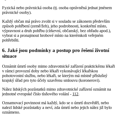
Fyzická nebo právnická osoba (tj. osoba oprávněná jednat jménem
právnické osoby).
Každý občan má právo zvolit si v souladu se zákonem především
způsob pohřbení (země/žeh), jeho podrobnosti, konkrétní místo,
výpravnost a druh pohřbu (církevní, občanský, bez obřadu apod.),
vybrat si a pronajmout hrobové místo na kterémkoli veřejném
pohřebišti.
6. Jaké jsou podmínky a postup pro řešení životní
situace
Oznámit úmrtí osoby mimo zdravotnické zařízení praktickému lékaři
v rámci provozní doby nebo lékaři vykonávající lékařskou
pohotovostní službu, nebo lékaři, se kterým má místně příslušný
krajský úřad pro tyto účely uzavřenu smlouvu (koronerovi).
Nález lidských pozůstatků mimo zdravotnické zařízení oznámit na
jednotné evropské číslo tísňového volání -
112
.
Oznamovací povinnost má každý, kdo se o úmrtí dozvěděl, nebo
nalezl lidské pozůstatky a neví, zda úmrtí nebo jejich nález již bylo
oznámeno.