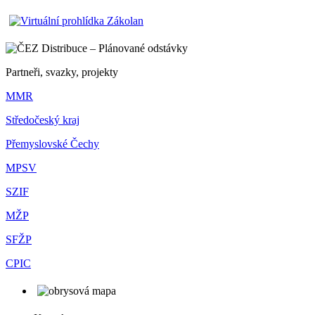
Partneři, svazky, projekty
MMR
Středočeský kraj
Přemyslovské Čechy
MPSV
SZIF
MŽP
SFŽP
CPIC