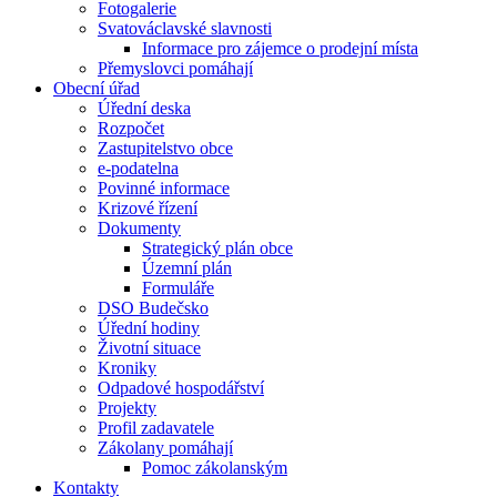
Fotogalerie
Svatováclavské slavnosti
Informace pro zájemce o prodejní místa
Přemyslovci pomáhají
Obecní úřad
Úřední deska
Rozpočet
Zastupitelstvo obce
e-podatelna
Povinné informace
Krizové řízení
Dokumenty
Strategický plán obce
Územní plán
Formuláře
DSO Budečsko
Úřední hodiny
Životní situace
Kroniky
Odpadové hospodářství
Projekty
Profil zadavatele
Zákolany pomáhají
Pomoc zákolanským
Kontakty