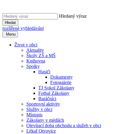
Hledaný výraz
Hledat
rozšířené vyhledávání
Menu
Život v obci
Aktuality
Školy ZŠ a MŠ
Knihovna
Spolky
Hasiči
Dokumenty
Fotogalerie
TJ Sokol Zákolany
Fotbal Zákolany
Baráčníci
Sportovní aktivity
Služby v obci
Místopis
Zákolany v médiích
Otevírací doba obchodu a služeb v obci
Lékař Otvovice