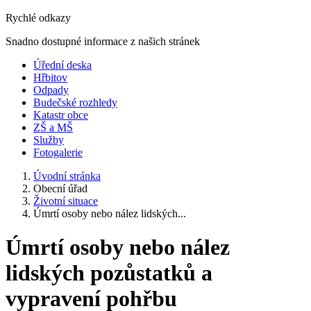
Rychlé odkazy
Snadno dostupné informace z našich stránek
Úřední deska
Hřbitov
Odpady
Budečské rozhledy
Katastr obce
ZŠ a MŠ
Služby
Fotogalerie
Úvodní stránka
Obecní úřad
Životní situace
Úmrtí osoby nebo nález lidských...
Úmrtí osoby nebo nález
lidských pozůstatků a
vypravení pohřbu