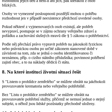
rozhodnou jejich děti a není-li ani jich, pak kterákoli z osob
blízkých.
Osoby ve vymezené posloupnosti pozdější mohou o pohřbu
rozhodnout jen v případě neexistence předchozí uvedené osoby.
Pokud některé z vyjmenovaných osob existují, ale pohřeb
nevypraví, postupuje se v zájmu ochrany veřejného zdraví a
pořádku a zachování slušných mravů dle § 5 zákona o pohřebnictví.
Podle něj přechází právo vypravit pohřeb na jakoukoli fyzickou
nebo právnickou osobu po určité zákonem stanovené době v
závislosti na tom, zda se jedná o osobu identifikovanou či
neznámou, příp. o cizího státního příslušníka; povinnost pohřbení
zajistí obec, a to na náklady dědiců či státu.
8. Na které instituci životní situaci řešit
S "Listem o prohlídce zemřelého" se můžete obrátit na jakéhokoli
provozovatele krematoria nebo veřejného pohřebiště.
Bez "Listu o prohlídce zemřelého" se můžete obrátit na
provozovatele pohřební služby, přičemž se nemusí jednat o stejný
subjekt, u něhož jsou lidské pozůstatky přechodně uloženy.