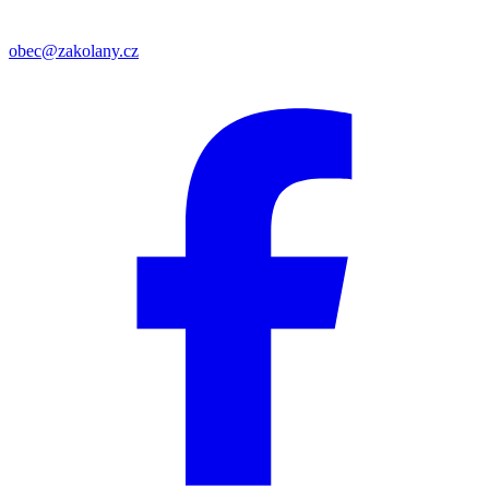
obec@zakolany.cz