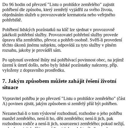
Do 96 hodin od převzetí "Listu o prohlídce zemřelého" zajistit
pohřbení dle způsobu, který zemřelý vyjádřil za svého života,
objednáním služeb u provozovatele krematoria nebo veřejného
pohřebiště.
Pohřbení lidských pozůstatků na klíč lze sjednat v provozovně
jakékoli pohřební služby. Provozovatel pohřební služby provede
úpravu těla zemřelého, převoz a pohřeb osobně. Svěří-li provedení
těchto úkonů jinému subjektu, odpovídá za tyto služby v plném
rozsahu, jakoby je prováděl sám.
Po uplynutí uvedené lhůty má pohřbívací povinnost obec, na jejímž
území k úmrtí došlo, nebo byly lidské pozůstatky nalezeny, příp.
vyloženy z dopravního prostředku.
7. Jakým způsobem můžete zahájit řešení životní
situace
Vypravitel pohřbu je po převzetí "Listu o prohlídce zemřelého" (část
A) povinen zjistit, jakým způsobem si zemřelý přál být pohřben.
Nezanechal-li o tom výslovné rozhodnutí, rozhodne o jeho pohřbu
manžel zemřelého, není-li ho, děti zemřelého; není-li jich, pak
rozhodnou rodiče a není-li jich, sourozenci zemřelého; pokud nežijí,