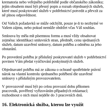
krematoria nebo veřejného pohřebiště podle občanského zákoníku;
jejím obsahem musí být přesný popis a rozsah objednaných služeb,
které musí poskytovatel služeb v pohřebnictví potvrdit a převzít za
ně plnou odpovědnost.
Od Vašich požadavků se může odchýlit, pouze je-li to nezbytné ve
Vašem zájmu, nebo pokud nemůže obdržet včas Váš souhlas.
Smlouva by měla mít písemnou formu a musí vždy obsahovat
zejména: identifikaci smluvních stran, předmět, cenu sjednaných
služeb, datum uzavření smlouvy, datum pohřbu a odměnu za jeho
obstarání.
Po provedení pohřbu je příslušný poskytovatel služeb v pohřebnictví
povinen Vám předat vyúčtování poskytnutých služeb.
Objednavatel pohřbu má ze zákona o ochraně spotřebitele právní
nárok na vlastní kontrolu sjednaného pohřbení dle uzavřené
smlouvy s příslušným provozovatelem.
V provozovně musí být po celou provozní dobu přítomen
pracovník, pověřený vyřizováním případných reklamací;
rozhodnout o nich musí nejdéle do 3 pracovních dnů.
16. Elektronická služba, kterou lze využít