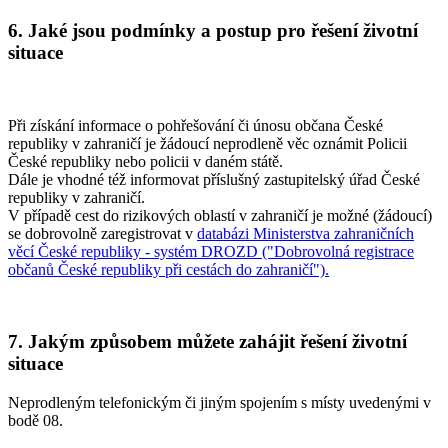
6. Jaké jsou podmínky a postup pro řešení životní
situace
Při získání informace o pohřešování či únosu občana České
republiky v zahraničí je žádoucí neprodleně věc oznámit Policii
České republiky nebo policii v daném státě.
Dále je vhodné též informovat příslušný zastupitelský úřad České
republiky v zahraničí.
V případě cest do rizikových oblastí v zahraničí je možné (žádoucí)
se dobrovolně zaregistrovat v
databázi Ministerstva zahraničních
věcí České republiky - systém DROZD ("Dobrovolná registrace
občanů České republiky při cestách do zahraničí").
7. Jakým způsobem můžete zahájit řešení životní
situace
Neprodleným telefonickým či jiným spojením s místy uvedenými v
bodě 08.