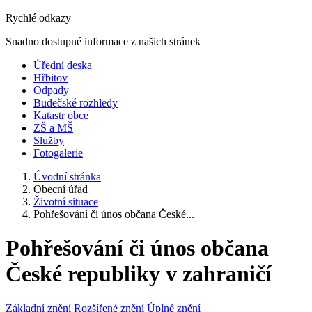
Rychlé odkazy
Snadno dostupné informace z našich stránek
Úřední deska
Hřbitov
Odpady
Budečské rozhledy
Katastr obce
ZŠ a MŠ
Služby
Fotogalerie
Úvodní stránka
Obecní úřad
Životní situace
Pohřešování či únos občana České...
Pohřešování či únos občana
České republiky v zahraničí
Základní znění
Rozšířené znění
Úplné znění