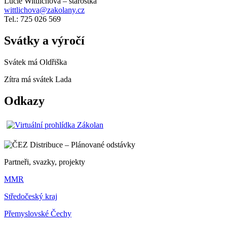
Lucie Wittlichová – starostka
wittlichova@zakolany.cz
Tel.: 725 026 569
Svátky a výročí
Svátek má
Oldřiška
Zítra má svátek
Lada
Odkazy
Partneři, svazky, projekty
MMR
Středočeský kraj
Přemyslovské Čechy