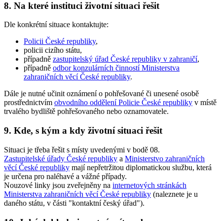
8. Na které instituci životní situaci řešit
Dle konkrétní situace kontaktujte:
Policii České republiky
,
policii cizího státu,
případně
zastupitelský úřad České republiky v zahraničí
,
případně
odbor konzulárních činností Ministerstva
zahraničních věcí České republiky
.
Dále
je nutné
učinit oznámení o pohřešované či unesené osobě
prostřednictvím
obvodního oddělení Policie České republiky
v místě
trvalého bydliště pohřešovaného nebo oznamovatele.
9. Kde, s kým a kdy životní situaci řešit
Situaci je třeba řešit s místy uvedenými v bodě 08.
Zastupitelské úřady České republiky
a
Ministerstvo zahraničních
věcí České republiky
mají nepřetržitou diplomatickou službu, která
je určena pro naléhavé a vážné případy.
Nouzové linky jsou zveřejněny na
internetových stránkách
Ministerstva zahraničních věcí České republiky
(naleznete je u
daného státu, v části "kontaktní český úřad").