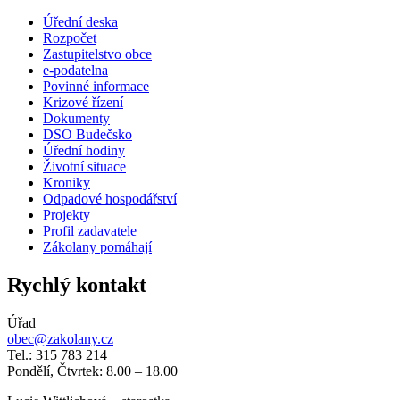
Úřední deska
Rozpočet
Zastupitelstvo obce
e-podatelna
Povinné informace
Krizové řízení
Dokumenty
DSO Budečsko
Úřední hodiny
Životní situace
Kroniky
Odpadové hospodářství
Projekty
Profil zadavatele
Zákolany pomáhají
Rychlý kontakt
Úřad
obec@zakolany.cz
Tel.: 315 783 214
Pondělí, Čtvrtek: 8.00 – 18.00