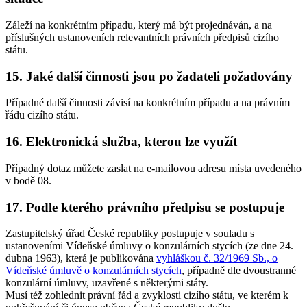
Záleží na konkrétním případu, který má být projednáván, a na
příslušných ustanoveních relevantních právních předpisů cizího
státu.
15. Jaké další činnosti jsou po žadateli požadovány
Případné další činnosti závisí na konkrétním případu a na právním
řádu cizího státu.
16. Elektronická služba, kterou lze využít
Případný dotaz můžete zaslat na e-mailovou adresu místa uvedeného
v bodě 08.
17. Podle kterého právního předpisu se postupuje
Zastupitelský úřad České republiky postupuje v souladu s
ustanoveními Vídeňské úmluvy o konzulárních stycích (ze dne 24.
dubna 1963), která je publikována
vyhláškou č. 32/1969 Sb., o
Vídeňské úmluvě o konzulárních stycích
, případně dle dvoustranné
konzulární úmluvy, uzavřené s některými státy.
Musí též zohlednit právní řád a zvyklosti cizího státu, ve kterém k