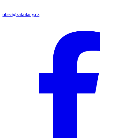
obec@zakolany.cz