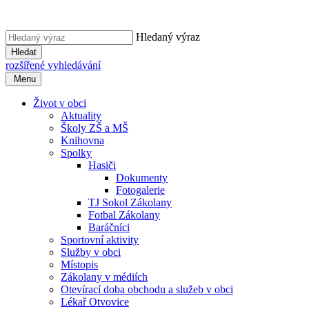
Hledaný výraz
Hledat
rozšířené vyhledávání
Menu
Život v obci
Aktuality
Školy ZŠ a MŠ
Knihovna
Spolky
Hasiči
Dokumenty
Fotogalerie
TJ Sokol Zákolany
Fotbal Zákolany
Baráčníci
Sportovní aktivity
Služby v obci
Místopis
Zákolany v médiích
Otevírací doba obchodu a služeb v obci
Lékař Otvovice