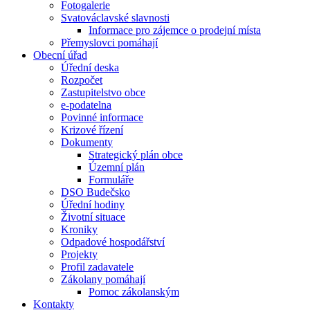
Fotogalerie
Svatováclavské slavnosti
Informace pro zájemce o prodejní místa
Přemyslovci pomáhají
Obecní úřad
Úřední deska
Rozpočet
Zastupitelstvo obce
e-podatelna
Povinné informace
Krizové řízení
Dokumenty
Strategický plán obce
Územní plán
Formuláře
DSO Budečsko
Úřední hodiny
Životní situace
Kroniky
Odpadové hospodářství
Projekty
Profil zadavatele
Zákolany pomáhají
Pomoc zákolanským
Kontakty