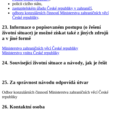
policii cizího státu,
zastupitelském úřadu České republiky v zahraničí
,
odboru konzulárních činností Ministerstva zahraničních věcí
České republiky
.
23. Informace o popisovaném postupu (o řešení
životní situace) je možné získat také z jiných zdrojů
a v jiné formě
Ministerstvo zahraničních věcí České republiky
Ministerstvo vnitra České republiky
24. Související životní situace a návody, jak je řešit
25. Za správnost návodu odpovídá útvar
Odbor konzulárních činností Ministerstva zahraničních věcí České
republiky
26. Kontaktní osoba