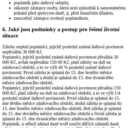
poplatník jako daňový subjekt,
zákonný zástupce osoby, která není způsobilá k samostatnému
jednání před správcem daně, tj. před finančním úřadem,
zmocněný zástupce zvolený poplatníkem.
6. Jaké jsou podmínky a postup pro řešení životní
situace
Zálohy neplatí poplatníci, jejichž poslední známá daňová povinnost
nepřesáhla 30 000 Kč.
Poplatníci, jejichž poslední známá daňová povinnost přesáhla 30
000 Kč, avšak nepřesáhla 150 00 Kč, platí zálohy na daň na
zdaňovací období, a to ve výši 40 % poslední známé daňové
povinnosti. První záloha je splatná do 15. dne šestého měsíce
zdaňovacího období a druhá je splatná do 15. dne dvanáctého
měsíce zdaňovacího období.
Poplatníci, jejichž poslední známá daňová povinnost přesáhla 150
000 Kč, platí zálohy na daň na zdaňovací období, a to ve výši 1/4
poslední známé daňové povinnosti. První záloha je splatná do 15.
dne třetího měsíce zdaňovacího období, druhá záloha je splatná do
15. dne šestého měsíce zdaňovacího období, třetí záloha je splatná
do 15. dne devátého měsíce zdaňovacího období a čtvrtá záloha je
splatná do 15. dne dvanáctého měsíce zdaňovacího období.
Poplatník, u něhož základ daně tvoří součet dílčích základů daně,