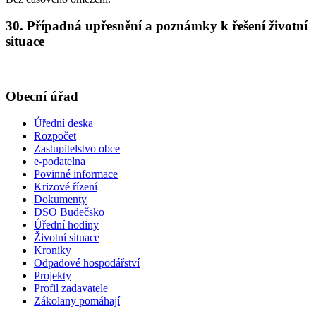
30. Případná upřesnění a poznámky k řešení životní
situace
Obecní úřad
Úřední deska
Rozpočet
Zastupitelstvo obce
e-podatelna
Povinné informace
Krizové řízení
Dokumenty
DSO Budečsko
Úřední hodiny
Životní situace
Kroniky
Odpadové hospodářství
Projekty
Profil zadavatele
Zákolany pomáhají