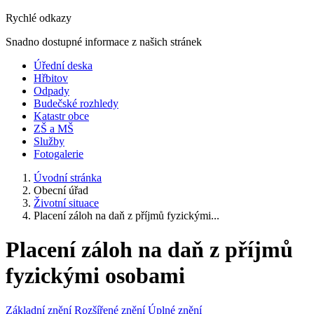
Rychlé odkazy
Snadno dostupné informace z našich stránek
Úřední deska
Hřbitov
Odpady
Budečské rozhledy
Katastr obce
ZŠ a MŠ
Služby
Fotogalerie
Úvodní stránka
Obecní úřad
Životní situace
Placení záloh na daň z příjmů fyzickými...
Placení záloh na daň z příjmů
fyzickými osobami
Základní znění
Rozšířené znění
Úplné znění