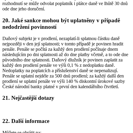
rozhodnutí se může odvolat poplatník i plátce daně ve lhůtě 30 dnů
ode dne jeho doručení.
20. Jaké sankce mohou být uplatněny v případě
nedodržení povinností
Daňový subjekt je v prodlení, nezaplatí-li splatnou částku daně
nejpozději v den její splatnosti; v tomto případě je povinen hradit
penále. Penále se počítá za každý den prodlení počínaje dnem
následujícím po dni splatnosti až do dne platby včetně, a to ode dne
původního dne splatnosti. Daňový dlužník je povinen zaplatit za
každý den prodlení penále ve výši 0,1 % z nedoplatku daně.
Nedoplatky na poplatcích a příslušenství daně se nepenalizují.
Penále se uplatní nejdéle za 500 dnů prodlení; za každý další den
prodlení se uplatní penále ve výši 140 % diskontní úrokové sazby
České národní banky platné v první den kalendářního čtvrtletí.
21. Nejčastější dotazy
22. Další informace
Můžete se obrátit na: