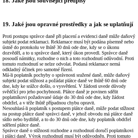
18. Jaké jsou související předpisy
19. Jaké jsou opravné prostředky a jak se uplatňují
Proti postupu správce daně při placení a evidenci daně může daňový
subjekt podat reklamaci. Reklamace musí být podána písemně nebo
ústně do protokolu ve lhůtě 30 dnů ode dne, kdy se o úkonu
dozvěděl, a to u správce daně, který úkon provedl. Správce daně
posoudí námitky, rozhodne o nich a toto rozhodnutí odůvodní. Proti
tomuto rozhodnutí se nelze odvolat. Podaná reklamace nemá
odkladný účinek pro samotné řízení.
Má-li poplatník pochyby o správnosti sražené daně, může daňový
subjekt podat stížnost a požádat plátce daně ve lhůtě 60 dnů ode
dne, kdy ke srážce došlo, o vysvětlení. V žádosti uvede důvody
svědčící pro jeho pochybnosti. Plátce daně je povinen sdělit
poplatníkovi požadované údaje do 30 dnů ode dne, kdy žádost
obdržel, a v téže lhůtě případnou chybu opravit.
Nesouhlasí-li poplatník s postupem plátce daně, může podat stížnost
na postup plátce daně správci daně, v jehož obvodu má plátce daně
sídlo nebo bydliště, a to do 30 dnů ode dne, kdy poplatník obdržel
sdělení plátce daně.
Správce daně o stížnosti rozhodne a rozhodnutí doručí poplatníkovi
i plátci daně. Výrok rozhodnutí musí být odůvodněn. Proti tomuto