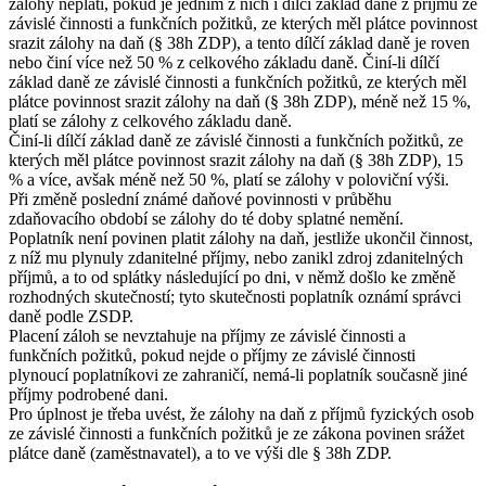
zálohy neplatí, pokud je jedním z nich i dílčí základ daně z příjmů ze
závislé činnosti a funkčních požitků, ze kterých měl plátce povinnost
srazit zálohy na daň (§ 38h ZDP), a tento dílčí základ daně je roven
nebo činí více než 50 % z celkového základu daně. Činí-li dílčí
základ daně ze závislé činnosti a funkčních požitků, ze kterých měl
plátce povinnost srazit zálohy na daň (§ 38h ZDP), méně než 15 %,
platí se zálohy z celkového základu daně.
Činí-li dílčí základ daně ze závislé činnosti a funkčních požitků, ze
kterých měl plátce povinnost srazit zálohy na daň (§ 38h ZDP), 15
% a více, avšak méně než 50 %, platí se zálohy v poloviční výši.
Při změně poslední známé daňové povinnosti v průběhu
zdaňovacího období se zálohy do té doby splatné nemění.
Poplatník není povinen platit zálohy na daň, jestliže ukončil činnost,
z níž mu plynuly zdanitelné příjmy, nebo zanikl zdroj zdanitelných
příjmů, a to od splátky následující po dni, v němž došlo ke změně
rozhodných skutečností; tyto skutečnosti poplatník oznámí správci
daně podle ZSDP.
Placení záloh se nevztahuje na příjmy ze závislé činnosti a
funkčních požitků, pokud nejde o příjmy ze závislé činnosti
plynoucí poplatníkovi ze zahraničí, nemá-li poplatník současně jiné
příjmy podrobené dani.
Pro úplnost je třeba uvést, že zálohy na daň z příjmů fyzických osob
ze závislé činnosti a funkčních požitků je ze zákona povinen srážet
plátce daně (zaměstnavatel), a to ve výši dle § 38h ZDP.