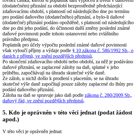
rovněž částka, kterou si poplatník sám vypočetl a uvedl v daňovém
(dodatečném) přiznání za období bezprostředně předcházející
zdaňovacímu období, s platností od následujícího dne po termínu
pro podání daňového (dodatečného) přiznání, a bylo-li daňové
(dodatečné) přiznání podáno opožděně, s platností od následujícího
dne po dni jeho podání, do účinnosti další změny poslední známé
daňové povinnosti podle tohoto ustanovení nebo zvláštního
právního předpisu.
Poplatník pro účely výpočtu poslední známé daňové povinnosti
však vyloučí příjmy a výdaje podle
§ 10 zákona č. 586/1992 Sb., o
daních z příjmů, ve znění pozdějších předpisů
.
Po skončení zdaňovacího období nebo období, za něž je podáváno
daňové přiznání, se zaplacené zálohy na daň, splatné v jeho
průběhu, započítávají na úhradu skutečné výše daně.
Ze záloh, u nichž došlo k prodlení s placením, se na úhradu
skutečné výše daně započítají pouze zálohy zaplacené do lhůty pro
podání daňového přiznání.
Záloha na daň se spravuje jako daň podle
zákona č. 280/2009 Sb.,
daňový řád, ve znění pozdějších předpisů
.
5. Kdo je oprávněn v této věci jednat (podat žádost
apod.)
V této věci je oprávněn jednat: