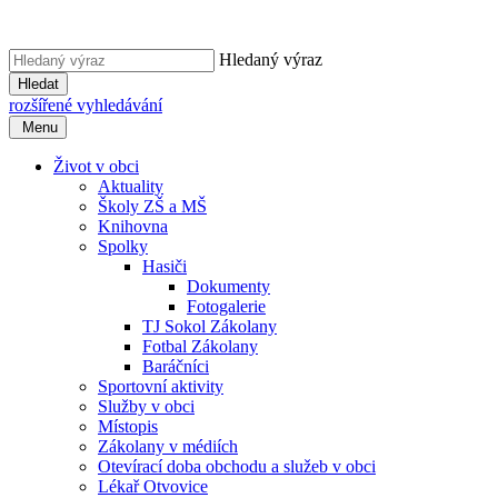
Hledaný výraz
Hledat
rozšířené vyhledávání
Menu
Život v obci
Aktuality
Školy ZŠ a MŠ
Knihovna
Spolky
Hasiči
Dokumenty
Fotogalerie
TJ Sokol Zákolany
Fotbal Zákolany
Baráčníci
Sportovní aktivity
Služby v obci
Místopis
Zákolany v médiích
Otevírací doba obchodu a služeb v obci
Lékař Otvovice