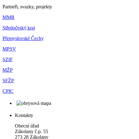
Partneři, svazky, projekty
MMR
Středočeský kraj
Přemyslovské Čechy
MPSV
SZIF
MŽP
SFŽP
CPIC
Kontakty
Obecní úřad
Zákolany č.p. 55
273 28 Zákolany