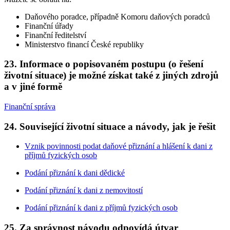
Daňového poradce, případně Komoru daňových poradců
Finanční úřady
Finanční ředitelství
Ministerstvo financí České republiky
23. Informace o popisovaném postupu (o řešení
životní situace) je možné získat také z jiných zdrojů
a v jiné formě
Finanční správa
24. Související životní situace a návody, jak je řešit
Vznik povinnosti podat daňové přiznání a hlášení k dani z
příjmů fyzických osob
Podání přiznání k dani dědické
Podání přiznání k dani z nemovitostí
Podání přiznání k dani z příjmů fyzických osob
25. Za správnost návodu odpovídá útvar