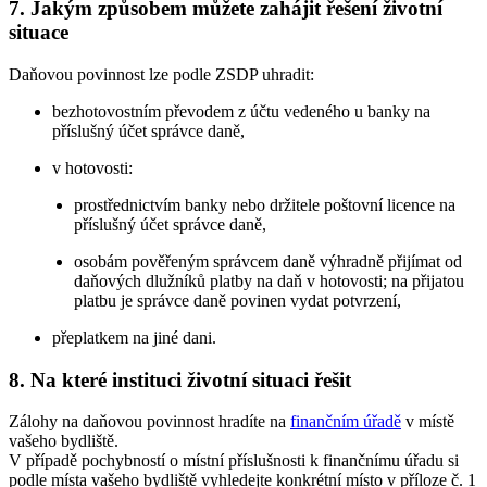
7. Jakým způsobem můžete zahájit řešení životní
situace
Daňovou povinnost lze podle ZSDP uhradit:
bezhotovostním převodem z účtu vedeného u banky na
příslušný účet správce daně,
v hotovosti:
prostřednictvím banky nebo držitele poštovní licence na
příslušný účet správce daně,
osobám pověřeným správcem daně výhradně přijímat od
daňových dlužníků platby na daň v hotovosti; na přijatou
platbu je správce daně povinen vydat potvrzení,
přeplatkem na jiné dani.
8. Na které instituci životní situaci řešit
Zálohy na daňovou povinnost hradíte na
finančním úřadě
v místě
vašeho bydliště.
V případě pochybností o místní příslušnosti k finančnímu úřadu si
podle místa vašeho bydliště vyhledejte konkrétní místo v příloze č. 1