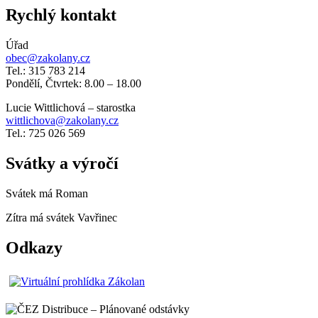
Rychlý kontakt
Úřad
obec@zakolany.cz
Tel.: 315 783 214
Pondělí, Čtvrtek: 8.00 – 18.00
Lucie Wittlichová – starostka
wittlichova@zakolany.cz
Tel.: 725 026 569
Svátky a výročí
Svátek má
Roman
Zítra má svátek
Vavřinec
Odkazy