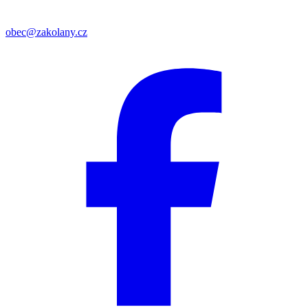
obec@zakolany.cz