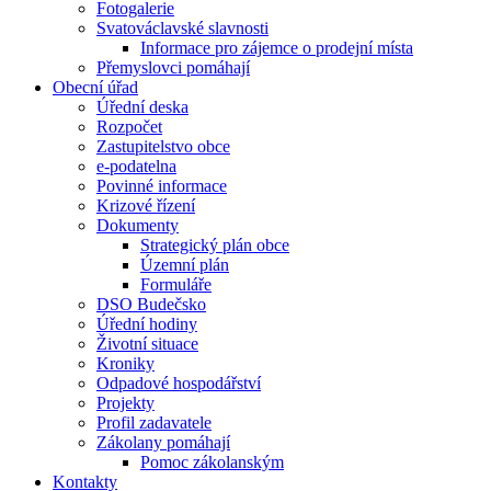
Fotogalerie
Svatováclavské slavnosti
Informace pro zájemce o prodejní místa
Přemyslovci pomáhají
Obecní úřad
Úřední deska
Rozpočet
Zastupitelstvo obce
e-podatelna
Povinné informace
Krizové řízení
Dokumenty
Strategický plán obce
Územní plán
Formuláře
DSO Budečsko
Úřední hodiny
Životní situace
Kroniky
Odpadové hospodářství
Projekty
Profil zadavatele
Zákolany pomáhají
Pomoc zákolanským
Kontakty