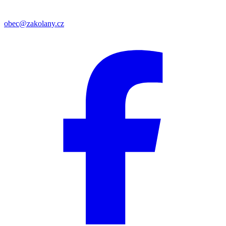
obec@zakolany.cz