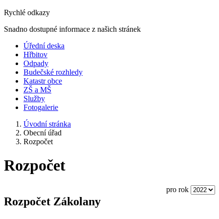
Rychlé odkazy
Snadno dostupné informace z našich stránek
Úřední deska
Hřbitov
Odpady
Budečské rozhledy
Katastr obce
ZŠ a MŠ
Služby
Fotogalerie
Úvodní stránka
Obecní úřad
Rozpočet
Rozpočet
pro rok
Rozpočet Zákolany