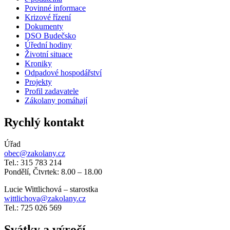
Povinné informace
Krizové řízení
Dokumenty
DSO Budečsko
Úřední hodiny
Životní situace
Kroniky
Odpadové hospodářství
Projekty
Profil zadavatele
Zákolany pomáhají
Rychlý kontakt
Úřad
obec@zakolany.cz
Tel.: 315 783 214
Pondělí, Čtvrtek: 8.00 – 18.00
Lucie Wittlichová – starostka
wittlichova@zakolany.cz
Tel.: 725 026 569
Svátky a výročí