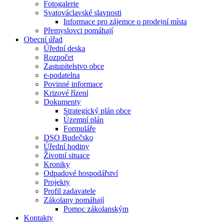
Fotogalerie
Svatováclavské slavnosti
Informace pro zájemce o prodejní místa
Přemyslovci pomáhají
Obecní úřad
Úřední deska
Rozpočet
Zastupitelstvo obce
e-podatelna
Povinné informace
Krizové řízení
Dokumenty
Strategický plán obce
Územní plán
Formuláře
DSO Budečsko
Úřední hodiny
Životní situace
Kroniky
Odpadové hospodářství
Projekty
Profil zadavatele
Zákolany pomáhají
Pomoc zákolanským
Kontakty