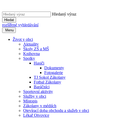
Hledaný výraz
Hledat
rozšířené vyhledávání
Menu
Život v obci
Aktuality
Školy ZŠ a MŠ
Knihovna
Spolky
Hasiči
Dokumenty
Fotogalerie
TJ Sokol Zákolany
Fotbal Zákolany
Baráčníci
Sportovní aktivity
Služby v obci
Místopis
Zákolany v médiích
Otevírací doba obchodu a služeb v obci
Lékař Otvovice