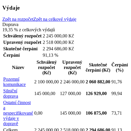
Výdaje
Zpět na rozpočet
Zpět na celkové výdaje
Doprava
19,35 %
z celkových výdajů
Schválený rozpočet
2 245 000,00 Kč
Upravený rozpočet
2 518 000,00 Kč
Skutečné čerpání
2 294 686,00 Kč
Čerpání
91,13 %
Schválený
Upravený
Skutečné
Čerpání
Název
rozpočet
rozpočet
čerpání
(Kč)
(%)
(Kč)
(Kč)
Pozemní
2 100 000,00
2 246 000,00
2 060 882,00
91,76
komunikace
Silniční
145 000,00
127 000,00
126 929,00
99,94
doprava
Ostatní činnost
a
nespecifikované
0,00
145 000,00
106 875,00
73,71
výdaje v
dopravě
Celkem
2 245 000,00
2 518 000,00
2 294 686,00
91,13