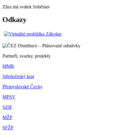
Zítra má svátek
Soběslav
Odkazy
Partneři, svazky, projekty
MMR
Středočeský kraj
Přemyslovské Čechy
MPSV
SZIF
MŽP
SFŽP