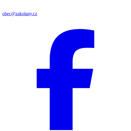
obec@zakolany.cz