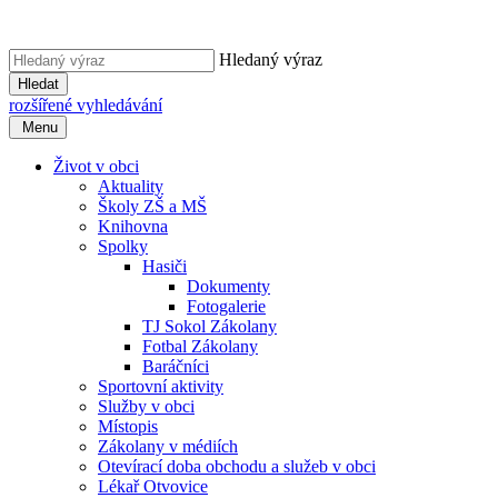
Hledaný výraz
Hledat
rozšířené vyhledávání
Menu
Život v obci
Aktuality
Školy ZŠ a MŠ
Knihovna
Spolky
Hasiči
Dokumenty
Fotogalerie
TJ Sokol Zákolany
Fotbal Zákolany
Baráčníci
Sportovní aktivity
Služby v obci
Místopis
Zákolany v médiích
Otevírací doba obchodu a služeb v obci
Lékař Otvovice