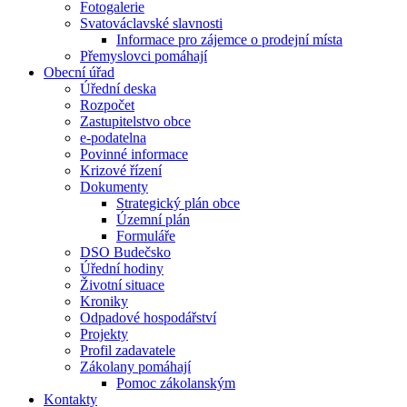
Fotogalerie
Svatováclavské slavnosti
Informace pro zájemce o prodejní místa
Přemyslovci pomáhají
Obecní úřad
Úřední deska
Rozpočet
Zastupitelstvo obce
e-podatelna
Povinné informace
Krizové řízení
Dokumenty
Strategický plán obce
Územní plán
Formuláře
DSO Budečsko
Úřední hodiny
Životní situace
Kroniky
Odpadové hospodářství
Projekty
Profil zadavatele
Zákolany pomáhají
Pomoc zákolanským
Kontakty