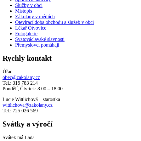
Služby v obci
Místopis
Zákolany v médiích
Otevírací doba obchodu a služeb v obci
Lékař Otvovice
Fotogalerie
Svatováclavské slavnosti
Přemyslovci pomáhají
Rychlý kontakt
Úřad
obec@zakolany.cz
Tel.: 315 783 214
Pondělí, Čtvrtek: 8.00 – 18.00
Lucie Wittlichová – starostka
wittlichova@zakolany.cz
Tel.: 725 026 569
Svátky a výročí
Svátek má
Lada