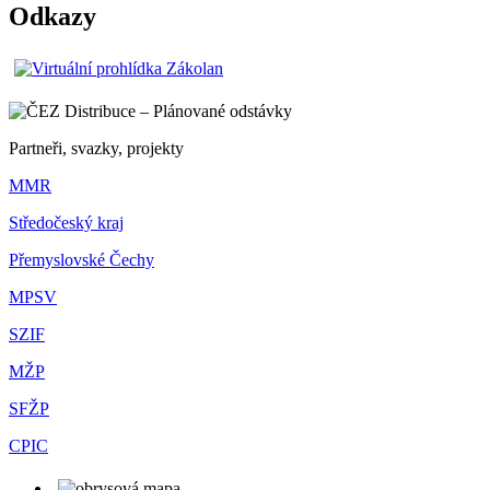
Odkazy
Partneři, svazky, projekty
MMR
Středočeský kraj
Přemyslovské Čechy
MPSV
SZIF
MŽP
SFŽP
CPIC