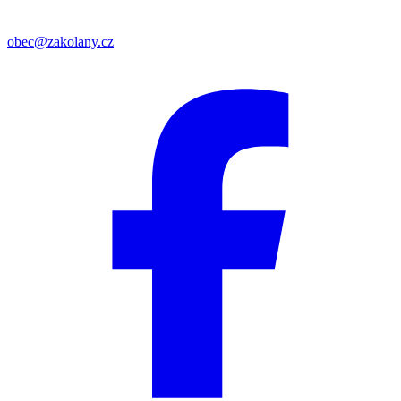
obec@zakolany.cz