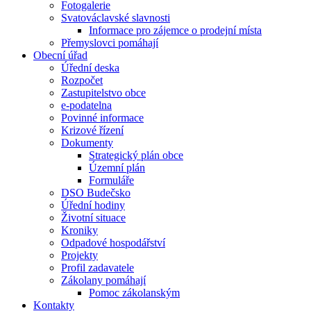
Fotogalerie
Svatováclavské slavnosti
Informace pro zájemce o prodejní místa
Přemyslovci pomáhají
Obecní úřad
Úřední deska
Rozpočet
Zastupitelstvo obce
e-podatelna
Povinné informace
Krizové řízení
Dokumenty
Strategický plán obce
Územní plán
Formuláře
DSO Budečsko
Úřední hodiny
Životní situace
Kroniky
Odpadové hospodářství
Projekty
Profil zadavatele
Zákolany pomáhají
Pomoc zákolanským
Kontakty