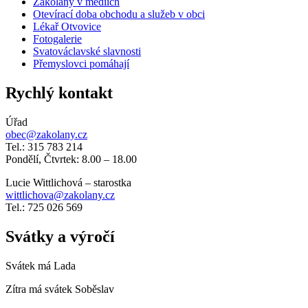
Zákolany v médiích
Otevírací doba obchodu a služeb v obci
Lékař Otvovice
Fotogalerie
Svatováclavské slavnosti
Přemyslovci pomáhají
Rychlý kontakt
Úřad
obec@zakolany.cz
Tel.: 315 783 214
Pondělí, Čtvrtek: 8.00 – 18.00
Lucie Wittlichová – starostka
wittlichova@zakolany.cz
Tel.: 725 026 569
Svátky a výročí
Svátek má
Lada
Zítra má svátek
Soběslav