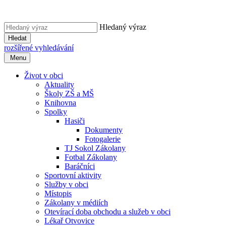
Hledaný výraz
Hledat
rozšířené vyhledávání
Menu
Život v obci
Aktuality
Školy ZŠ a MŠ
Knihovna
Spolky
Hasiči
Dokumenty
Fotogalerie
TJ Sokol Zákolany
Fotbal Zákolany
Baráčníci
Sportovní aktivity
Služby v obci
Místopis
Zákolany v médiích
Otevírací doba obchodu a služeb v obci
Lékař Otvovice