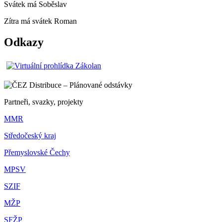
Svátek má
Soběslav
Zítra má svátek
Roman
Odkazy
Partneři, svazky, projekty
MMR
Středočeský kraj
Přemyslovské Čechy
MPSV
SZIF
MŽP
SFŽP