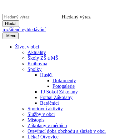
Hledaný výraz
Hledat
rozšířené vyhledávání
Menu
Život v obci
Aktuality
Školy ZŠ a MŠ
Knihovna
Spolky
Hasiči
Dokumenty
Fotogalerie
TJ Sokol Zákolany
Fotbal Zákolany
Baráčníci
Sportovní aktivity
Služby v obci
Místopis
Zákolany v médiích
Otevírací doba obchodu a služeb v obci
Lékař Otvovice