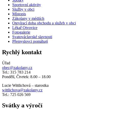
Spolky
Sportovní aktivity
Služby v obci
Místopis
Zákolany v médiích
Otevírací doba obchodu a služeb v obci
Lékař Otvovice
Fotogalerie
Svatováclavské slavnosti
Přemyslovci pomáhají
Rychlý kontakt
Úřad
obec@zakolany.cz
Tel.: 315 783 214
Pondělí, Čtvrtek: 8.00 – 18.00
Lucie Wittlichová – starostka
wittlichova@zakolany.cz
Tel.: 725 026 569
Svátky a výročí