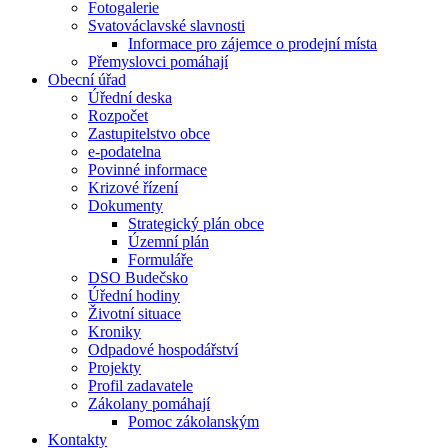
Fotogalerie
Svatováclavské slavnosti
Informace pro zájemce o prodejní místa
Přemyslovci pomáhají
Obecní úřad
Úřední deska
Rozpočet
Zastupitelstvo obce
e-podatelna
Povinné informace
Krizové řízení
Dokumenty
Strategický plán obce
Územní plán
Formuláře
DSO Budečsko
Úřední hodiny
Životní situace
Kroniky
Odpadové hospodářství
Projekty
Profil zadavatele
Zákolany pomáhají
Pomoc zákolanským
Kontakty