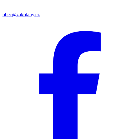
obec@zakolany.cz