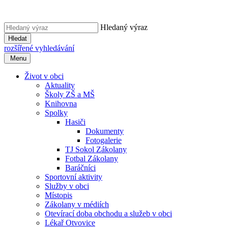
Hledaný výraz
Hledat
rozšířené vyhledávání
Menu
Život v obci
Aktuality
Školy ZŠ a MŠ
Knihovna
Spolky
Hasiči
Dokumenty
Fotogalerie
TJ Sokol Zákolany
Fotbal Zákolany
Baráčníci
Sportovní aktivity
Služby v obci
Místopis
Zákolany v médiích
Otevírací doba obchodu a služeb v obci
Lékař Otvovice