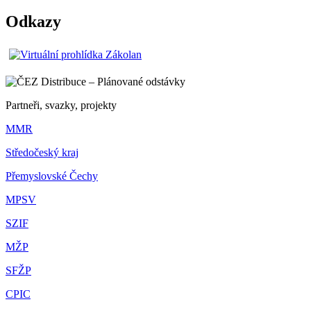
Odkazy
Partneři, svazky, projekty
MMR
Středočeský kraj
Přemyslovské Čechy
MPSV
SZIF
MŽP
SFŽP
CPIC