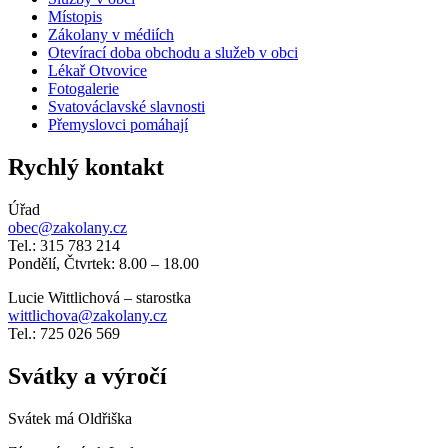
Místopis
Zákolany v médiích
Otevírací doba obchodu a služeb v obci
Lékař Otvovice
Fotogalerie
Svatováclavské slavnosti
Přemyslovci pomáhají
Rychlý kontakt
Úřad
obec@zakolany.cz
Tel.: 315 783 214
Pondělí, Čtvrtek: 8.00 – 18.00
Lucie Wittlichová – starostka
wittlichova@zakolany.cz
Tel.: 725 026 569
Svátky a výročí
Svátek má
Oldřiška