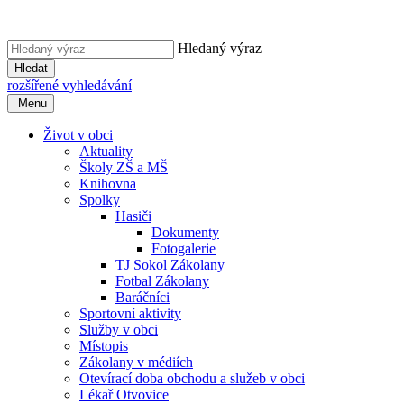
Hledaný výraz
Hledat
rozšířené vyhledávání
Menu
Život v obci
Aktuality
Školy ZŠ a MŠ
Knihovna
Spolky
Hasiči
Dokumenty
Fotogalerie
TJ Sokol Zákolany
Fotbal Zákolany
Baráčníci
Sportovní aktivity
Služby v obci
Místopis
Zákolany v médiích
Otevírací doba obchodu a služeb v obci
Lékař Otvovice