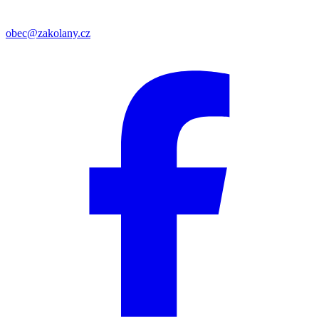
obec@zakolany.cz