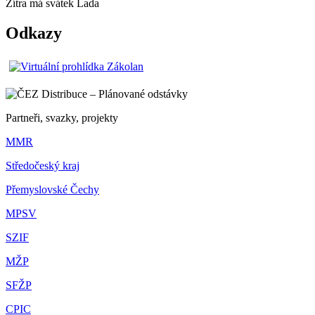
Zítra má svátek
Lada
Odkazy
Partneři, svazky, projekty
MMR
Středočeský kraj
Přemyslovské Čechy
MPSV
SZIF
MŽP
SFŽP
CPIC