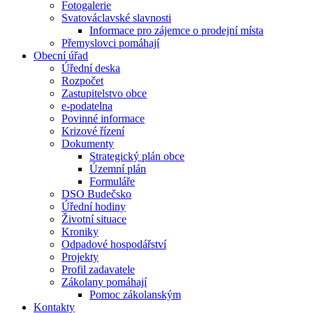
Fotogalerie
Svatováclavské slavnosti
Informace pro zájemce o prodejní místa
Přemyslovci pomáhají
Obecní úřad
Úřední deska
Rozpočet
Zastupitelstvo obce
e-podatelna
Povinné informace
Krizové řízení
Dokumenty
Strategický plán obce
Územní plán
Formuláře
DSO Budečsko
Úřední hodiny
Životní situace
Kroniky
Odpadové hospodářství
Projekty
Profil zadavatele
Zákolany pomáhají
Pomoc zákolanským
Kontakty