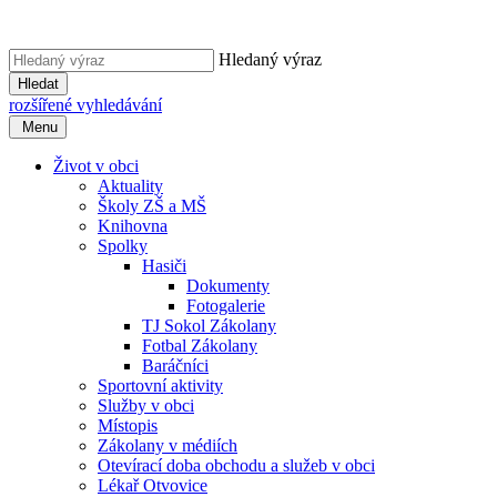
Hledaný výraz
Hledat
rozšířené vyhledávání
Menu
Život v obci
Aktuality
Školy ZŠ a MŠ
Knihovna
Spolky
Hasiči
Dokumenty
Fotogalerie
TJ Sokol Zákolany
Fotbal Zákolany
Baráčníci
Sportovní aktivity
Služby v obci
Místopis
Zákolany v médiích
Otevírací doba obchodu a služeb v obci
Lékař Otvovice