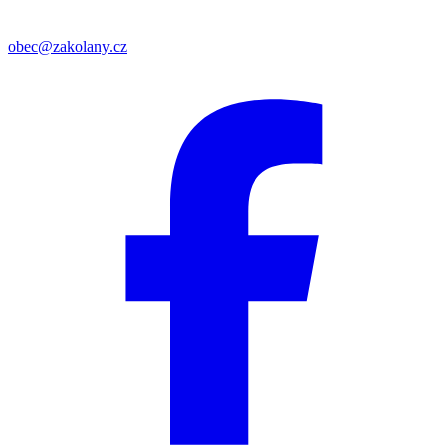
obec@zakolany.cz