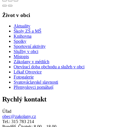
Život v obci
Aktuality
Školy ZŠ a MŠ
Knihovna
Spolky
Sportovní aktivity
Služby v obci
Místopis
Zákolany v médiích
Otevírací doba obchodu a služeb v obci
Lékař Otvovice
Fotogalerie
Svatováclavské slavnosti
Přemyslovci pomáhají
Rychlý kontakt
Úřad
obec@zakolany.cz
Tel.: 315 783 214
Pondělí, Čtvrtek: 8.00 – 18.00