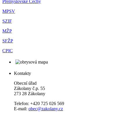
Přemyslovské Čechy
MPSV
SZIF
MŽP
SFŽP
CPIC
Kontakty
Obecní úřad
Zákolany č.p. 55
273 28 Zákolany
Telefon: +420 725 026 569
E-mail:
obec@zakolany.cz