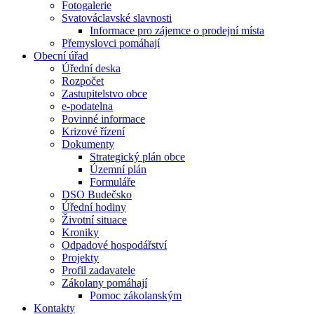
Fotogalerie
Svatováclavské slavnosti
Informace pro zájemce o prodejní místa
Přemyslovci pomáhají
Obecní úřad
Úřední deska
Rozpočet
Zastupitelstvo obce
e-podatelna
Povinné informace
Krizové řízení
Dokumenty
Strategický plán obce
Územní plán
Formuláře
DSO Budečsko
Úřední hodiny
Životní situace
Kroniky
Odpadové hospodářství
Projekty
Profil zadavatele
Zákolany pomáhají
Pomoc zákolanským
Kontakty