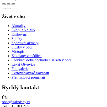
Život v obci
Aktuality
Školy ZŠ a MŠ
Knihovna
Spolky
Sportovní aktivity
Služby v obci
Místopis
Zákolany v médiích
Otevírací doba obchodu a služeb v obci
Lékař Otvovice
Fotogalerie
Svatováclavské slavnosti
Přemyslovci pomáhají
Rychlý kontakt
Úřad
obec@zakolany.cz
Tel.: 315 783 214