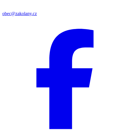
obec@zakolany.cz