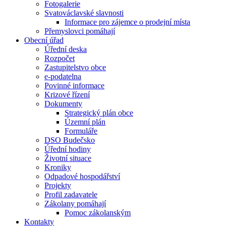
Fotogalerie
Svatováclavské slavnosti
Informace pro zájemce o prodejní místa
Přemyslovci pomáhají
Obecní úřad
Úřední deska
Rozpočet
Zastupitelstvo obce
e-podatelna
Povinné informace
Krizové řízení
Dokumenty
Strategický plán obce
Územní plán
Formuláře
DSO Budečsko
Úřední hodiny
Životní situace
Kroniky
Odpadové hospodářství
Projekty
Profil zadavatele
Zákolany pomáhají
Pomoc zákolanským
Kontakty