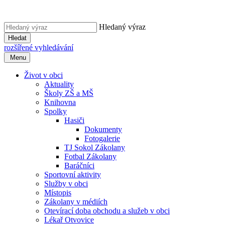
Hledaný výraz
Hledat
rozšířené vyhledávání
Menu
Život v obci
Aktuality
Školy ZŠ a MŠ
Knihovna
Spolky
Hasiči
Dokumenty
Fotogalerie
TJ Sokol Zákolany
Fotbal Zákolany
Baráčníci
Sportovní aktivity
Služby v obci
Místopis
Zákolany v médiích
Otevírací doba obchodu a služeb v obci
Lékař Otvovice