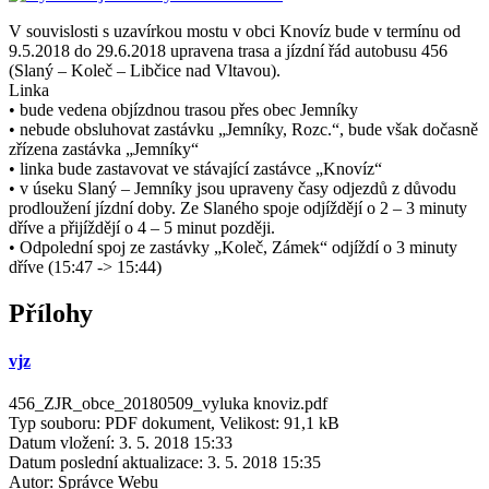
V souvislosti s uzavírkou mostu v obci Knovíz bude v termínu od
9.5.2018 do 29.6.2018 upravena trasa a jízdní řád autobusu 456
(Slaný – Koleč – Libčice nad Vltavou).
Linka
• bude vedena objízdnou trasou přes obec Jemníky
• nebude obsluhovat zastávku „Jemníky, Rozc.“, bude však dočasně
zřízena zastávka „Jemníky“
• linka bude zastavovat ve stávající zastávce „Knovíz“
• v úseku Slaný – Jemníky jsou upraveny časy odjezdů z důvodu
prodloužení jízdní doby. Ze Slaného spoje odjíždějí o 2 – 3 minuty
dříve a přijíždějí o 4 – 5 minut později.
• Odpolední spoj ze zastávky „Koleč, Zámek“ odjíždí o 3 minuty
dříve (15:47 -> 15:44)
Přílohy
vjz
456_ZJR_obce_20180509_vyluka knoviz.pdf
Typ souboru: PDF dokument, Velikost: 91,1 kB
Datum vložení:
3. 5. 2018 15:33
Datum poslední aktualizace:
3. 5. 2018 15:35
Autor:
Správce Webu