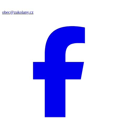
obec@zakolany.cz