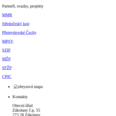
Partneři, svazky, projekty
MMR
Středočeský kraj
Přemyslovské Čechy
MPSV
SZIF
MŽP
SFŽP
CPIC
Kontakty
Obecní úřad
Zákolany č.p. 55
273 28 Zákolany