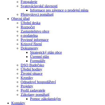
Fotogalerie
Svatováclavské slavnosti
Informace pro zájemce o prodejní místa
Přemyslovci pomáhají
Obecní úřad
Úřední deska
Rozpočet
Zastupitelstvo obce
e-podatelna
Povinné informace
Krizové řízení
Dokumenty
Strategický plán obce
Územní plán
Formuláře
DSO Budečsko
Úřední hodiny
Životní situace
Kroniky
Odpadové hospodářství
Projekty
Profil zadavatele
Zákolany pomáhají
Pomoc zákolanským
Kontakty