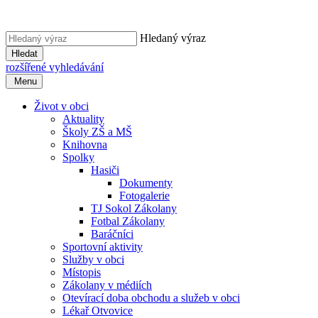
Hledaný výraz
Hledat
rozšířené vyhledávání
Menu
Život v obci
Aktuality
Školy ZŠ a MŠ
Knihovna
Spolky
Hasiči
Dokumenty
Fotogalerie
TJ Sokol Zákolany
Fotbal Zákolany
Baráčníci
Sportovní aktivity
Služby v obci
Místopis
Zákolany v médiích
Otevírací doba obchodu a služeb v obci
Lékař Otvovice